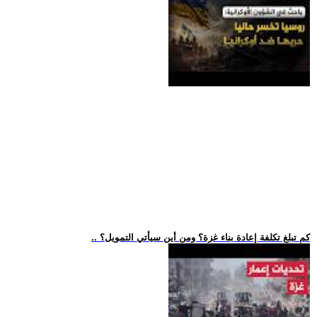
.. كم تبلغ تكلفة إعادة بناء غزة؟ ومن أين سيأتي التمويل؟