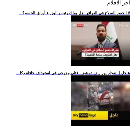
اخر الافلام
.. حصر السلاح في العراق.. هل يملك رئيس الوزراء أوراق الحسم؟ | #
.. عاجل | انفجار يهز ريف دمشق.. قتلى وجرحى في استهداف حافلة ركا