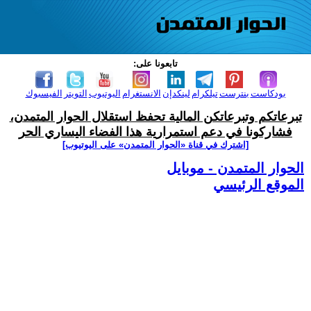
تابعونا على:
بودكاست
بنترست
تيلكرام
لينكدإن
الانستغرام
اليوتيوب
التويتر
الفيسبوك
تبرعاتكم وتبرعاتكن المالية تحفظ استقلال الحوار المتمدن،
فشاركونا في دعم استمرارية هذا الفضاء اليساري الحر
[اشترك في قناة ‫«الحوار المتمدن» على اليوتيوب]
الحوار المتمدن - موبايل
الموقع الرئيسي