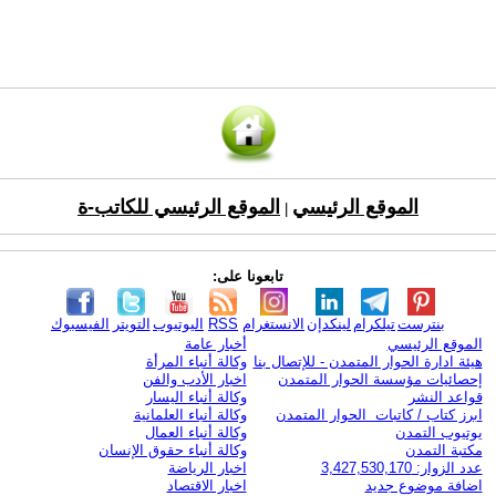
الموقع الرئيسي
الموقع الرئيسي للكاتب-ة
|
تابعونا على:
بنترست
تيلكرام
لينكدإن
الانستغرام
RSS
اليوتيوب
التويتر
الفيسبوك
الموقع الرئيسي
أخبار عامة
هيئة ادارة الحوار المتمدن - للإتصال بنا
وكالة أنباء المرأة
إحصائيات مؤسسة الحوار المتمدن
اخبار الأدب والفن
قواعد النشر
وكالة أنباء اليسار
ابرز كتاب / كاتبات الحوار المتمدن
وكالة أنباء العلمانية
يوتيوب التمدن
وكالة أنباء العمال
مكتبة التمدن
وكالة أنباء حقوق الإنسان
عدد الزوار: 3,427,530,170
اخبار الرياضة
اضافة موضوع جديد
اخبار الاقتصاد