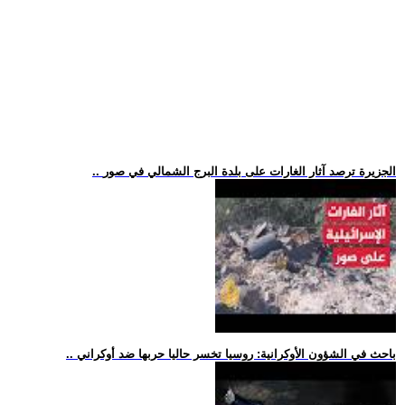
.. الجزيرة ترصد آثار الغارات على بلدة البرج الشمالي في صور
.. باحث في الشؤون الأوكرانية: روسيا تخسر حاليا حربها ضد أوكراني