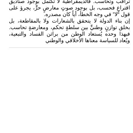
تراقب وتحاسب. فالديمقراطية لا تكتمل بوجود صناديق
اقتراعٍ فحسب، بل بوجود صوتٍ معارضٍ حرٍّ، يجرؤ على
قول “لا” في وجه الخطأ، أياً كان مصدره.
إن بناء الدولة لا يتحقق بالشعارات ولا بالمقاطعة، بل
بخلق توازنٍ وطنيٍّ بين سلطةٍ تحكم، ومعارضةٍ تحاسب.
فبهذا وحده يُستعاد الوطن من براثن الفساد والتبعية،
ويُعاد للسياسة معناها الأخلاقي والوطني