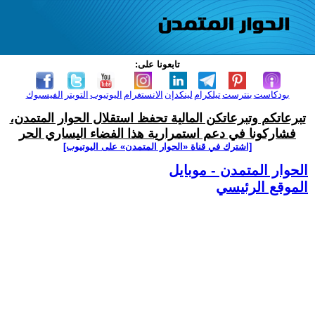
تابعونا على:
بودكاست
بنترست
تيلكرام
لينكدإن
الانستغرام
اليوتيوب
التويتر
الفيسبوك
تبرعاتكم وتبرعاتكن المالية تحفظ استقلال الحوار المتمدن،
فشاركونا في دعم استمرارية هذا الفضاء اليساري الحر
[اشترك في قناة ‫«الحوار المتمدن» على اليوتيوب]
الحوار المتمدن - موبايل
الموقع الرئيسي