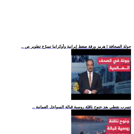
.. جولة الصحافة | هرمز ورقة ضغط إيرانية وأوكرانيا تسرّع تطوير ص
.. تسرب نفطي بعد جنوح ناقلة روسية قبالة السواحل العمانية