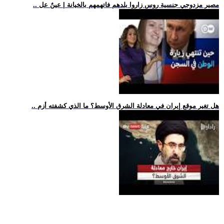
.. مصير مزدوجي جنسية روس زاروا بلدهم فاتهمهم بالخيانة | عينٌ عل
.. هل تغير موقع إيران في معادلة الشرق الأوسط؟ ما الذي كشفته أزم