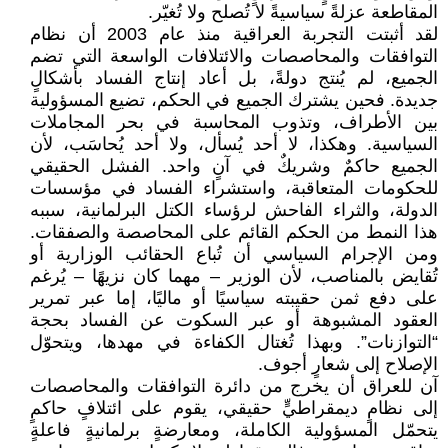
المقاطعة عزلةً سياسيةً لا تُصلح ولا تُغيّر.
لقد أثبتت التجربة العراقية منذ عام 2003 أن نظام
التوافقات والمحاصصات والائتلافات الواسعة التي تضم
الجميع، لم يُنتج دولةً، بل أعاد إنتاج الفساد بأشكالٍ
جديدة. فحين يشترك الجميع في الحكم، تضيع المسؤولية
بين الأطراف، وتذوب المحاسبة في بحر المجاملات
السياسية. وهكذا، لا أحد يُسأل، ولا أحد يُحاسَب، لأن
الجميع حاكمٌ وشريكٌ في آنٍ واحد. الفشل الحقيقي
للحكومات المتعاقبة، واستشراء الفساد في مؤسسات
الدولة، والثراء الفاحش لرؤساء الكتل البرلمانية، سببه
هذا النمط من الحكم القائم على المحاصصة والصفقات.
ومن الإجرام السياسي أن تُباع الحقائب الوزارية أو
تُقايض بالمناصب، لأن الوزير – مهما كان نزيهًا – يُرغم
على دفع ثمن حقيبته سياسيًا أو ماليًا، إما عبر تمرير
العقود المشبوهة أو عبر السكوت عن الفساد بحجة
“التوازنات”. وبهذا تُغتال الكفاءة في مهدها، ويتحوّل
الإصلاح إلى شعارٍ أجوف.
آن للعراق أن يخرج من دائرة التوافقات والمحاصصات
إلى نظامٍ ديمقراطيٍّ حقيقي، يقوم على ائتلافٍ حاكمٍ
يتحمّل المسؤولية الكاملة، ومعارضةٍ برلمانيةٍ فاعلةٍ