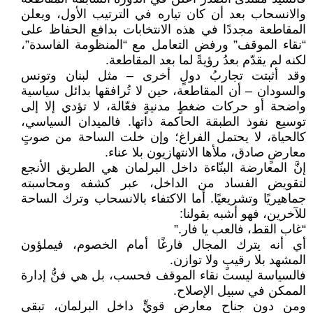
والانسحاب بعد أن كان تياره في الترتيب الأول، ويعلن
المقاطعة مجددًا في هذه الانتخابات بدافع الحفاظ على
“نقاء الموقف” ورفض التعامل مع “المنظومة الفاسدة”،
لكنه لم يقدّم بعدُ رؤيةً لما بعد المقاطعة.
وقد أثبتت تجاربُ دولٍ أخرى – مثل لبنان وتونس
والسودان – أن المقاطعة، حين لا تُرافقها بدائل سياسية
واضحة أو حركات ضغطٍ مدنيةٍ فعّالة، لا تؤدي إلا إلى
توسيع نفوذ الطبقة الحاكمة ذاتها. فالميدان السياسي،
كالحياة، لا يحتمل الفراغ؛ وإن خلت الساحة من صوتٍ
معارضٍ صادق، ملأها الانتهازيون بلا عناء.
إنَّ المعارضة البنّاءة داخل البرلمان هي الطريق الأنجع
لتقويض الفساد من الداخل، عبر كشفه ومحاسبته
جماهيريًا وتشريعيًا. أما الاكتفاء بالانسحاب وترك الساحة
للآخرين، فهو أشبه بقولنا:
“غاب القط، فالعب يا فار.”
أي أنه يترك المجال فارغًا أمام الخصوم، فيملؤون
المشهد بلا رقيبٍ ولا توازن.
فالسياسة ليست نقاء الموقف فحسب، بل هي فنُّ إدارة
الممكن في سبيل الإصلاح.
ومن دون جناحٍ معارضٍ قويٍّ داخل البرلمان، تبقى