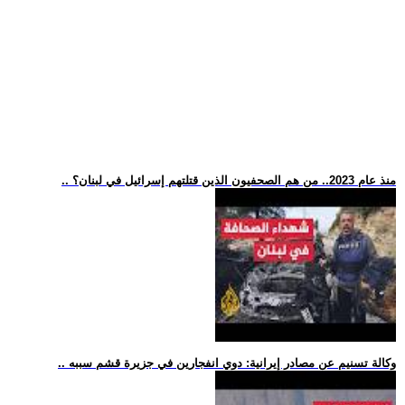
.. منذ عام 2023.. من هم الصحفيون الذين قتلتهم إسرائيل في لبنان؟
.. وكالة تسنيم عن مصادر إيرانية: دوي انفجارين في جزيرة قشم سببه