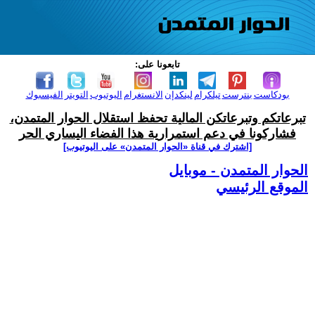
تابعونا على:
بودكاست
بنترست
تيلكرام
لينكدإن
الانستغرام
اليوتيوب
التويتر
الفيسبوك
تبرعاتكم وتبرعاتكن المالية تحفظ استقلال الحوار المتمدن،
فشاركونا في دعم استمرارية هذا الفضاء اليساري الحر
[اشترك في قناة ‫«الحوار المتمدن» على اليوتيوب]
الحوار المتمدن - موبايل
الموقع الرئيسي