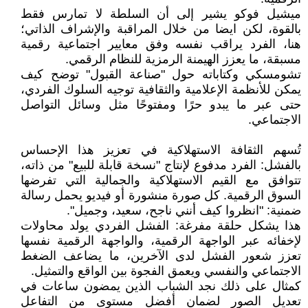
ميشيل فوكو يشير إلى أن السلطة لا تمارس فقط
بالقوة، لكن ايضا من خلال المراقبة والإشراف الذاتي؛
هنا، الفرد يراقب نفسه وفق معايير اجتماعية رقمية
مسبقة، ما يعزز الهيمنة الرمزية للنظام الرقمي.
تشومسكي وكتاباته حول "صناعة القبول" توضح كيف
يمكن للأنظمة الإعلامية والثقافية توجيه السلوك الفردي،
حتى عبر ما يبدو حرًا ومفتوحًا مثل وسائل التواصل
الاجتماعي.
تُسهم الثقافة الاستهلاكية في تعزيز هذا الإحساس
بالفشل: الفرد مدفوع لإنتاج "نسخة قابلة للبيع" من ذاته،
تتوافق مع القيم الاستهلاكية والجمالية التي تفرضها
السوق الرقمية. كل صورة منشورة أو فيديو يحمل رسالة
ضمنية: "انظروا كيف أنني ناجح، سعيد، وجميل".
هذا يشكل حلقة مفرغة: الفشل الفردي يولد محاولات
لإخفائه عبر الواجهة الرقمية، والواجهة الرقمية نفسها
تعزز شعور الفشل لدى الآخرين، ما يضاعف الضغط
الاجتماعي والنفسي ويعمق الفجوة بين الواقع والتمثيل.
كمثال على ذلك نجد الشباب الذين يمضون ساعات في
تعديل الصور لضمان أفضل مستوى من التفاعل