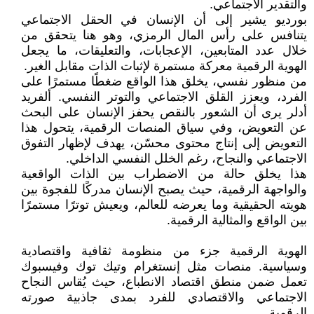
والتقدير الاجتماعي.
بورديو يشير إلى أن الإنسان في الحقل الاجتماعي
يتنافس على رأس المال الرمزي، وهو هنا يتحقق من
خلال عدد المتابعين، الإعجابات، والتعليقات، ما يجعل
الهوية الرقمية معركة مستمرة لإثبات الذات مقابل الغير.
من منظور نفسي، يخلق هذا الواقع ضغطًا مستمرًا على
الفرد، ويعزز القلق الاجتماعي والتوتر النفسي. ألفريد
أدلر يرى أن الشعور بالنقص يحفز الإنسان على البحث
عن التعويض، وفي سياق المنصات الرقمية، يتحول هذا
التعويض إلى إنتاج محتوى محسّن، يهدف لإظهار التفوق
الاجتماعي والنجاح، رغم الخلل النفسي الداخلي.
هذا يخلق حالة من الاضطراب بين الذات الواقعية
والواجهة الرقمية، حيث يصبح الإنسان مدركًا للفجوة بين
هويته الحقيقية وما يعرضه للعالم، ويعيش توترًا مستمرًا
بين الواقع والمثالية الرقمية.
الهوية الرقمية جزء من منظومة ثقافية واقتصادية
وسياسية. منصات مثل إنستغرام وتيك توك وفيسبوك
تعمل ضمن منطق اقتصاد الانطباع، حيث يُقاس النجاح
الاجتماعي والاقتصادي للفرد بمدى جاذبية صورته
الرقمية.