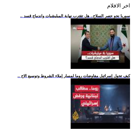
اخر الافلام
.. سوريا نحو حصر السلاح.. هل تقترب نهاية الميليشيات واندماج قسد
.. كيف تحول إسرائيل مفاوضات روما لمسار إملاء الشروط وتوسيع الاح