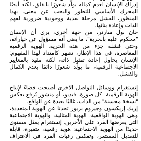
إدراك الإنسان لعدم كماله يولّد شعورًا بالقلق، لكنه أيضًا
المحرك الأساسي للتطور والبحث عن معنى. بهذا
المنظور، الفشل مرحلة نقدية ووجودية ضرورية لفهم
الذات وإعادة بنائها.
جان بول سارتر، من جهة أخرى، يرى أن الإنسان
"محكوم عليه بالحرية"، ما يعني أنه مسؤول عن خياراته،
وحتى فشله جزء من هذه الحرية. الهوية الرقمية
المعاصرة، في هذا الإطار، تظهر كامتداد لهذا المفهوم:
الإنسان يحاول إعادة تمثيل ذاته، لكنه مقيد بالمعايير
الاجتماعية الرقمية، ما يولّد شعورًا دائمًا بعدم الكمال
والفشل.
إنستغرام ووسائل التواصل الاخرى أصبحت فضاءً لإنتاج
الهوية الرقمية. كل صورة، فيديو، أو منشور يُرفع يعكس
"نسخة محسنة" من الذات، غالبًا بعيدة عن الواقع.
إريك إريكسون وجيروم بريور تحدثا عن الهوية المتعددة،
وهي الهوية الواقعية، الهوية المثالية، والهوية الاجتماعية
التي يعرضها الفرد على الآخرين. إنستغرام يمثل مستوى
جديدًا من الهوية الاجتماعية: هوية رقمية، متغيرة، قابلة
للتعديل المستمر، وتعكس رغبات الفرد في الاعتراف