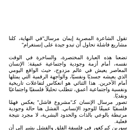
تقول الشاعرة المصرية إيمان مرسال"في النهاية، كلنا
مشاريع فاشلة تحاول أن تبدو جيدة على إنستغرام"
تضعنا هذه العبارة المختصرة، والساخرة في الوقت
نفسه، أمام أزمة وجودية واجتماعية عميقة: الإنسان
المعاصر يعيش في عالم مزدوج، حيث الواقع اليومي
الذي يعيشه جسديًا ونفسيًا، والواجهة الرقمية التي يمثلها
أمام الآخرين. هذا الثنائي هو انعكاس لتفاعلات تاريخية
ونفسية واجتماعية أعمق، تتطلب تحليلاً فلسفيًا واجتماعيًا
ونقديًا.
تصور مرسال الإنسان كـ"مشروع فاشل" يعكس فهمًا
فلسفيًا عميقًا للوجود الإنساني. الفشل هنا حالة وجودية
مرتبطة بالوعي بالذات والحدود البشرية، لا مجرد نتيجة
فعلية.
سورين كيركغور في فلسفة القلق والفشل يشير إلى أن