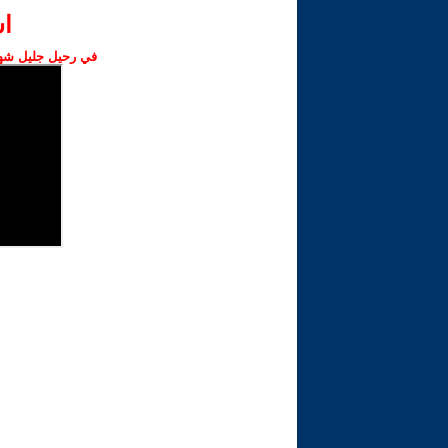
ا‫
في رحيل جليل شهبا