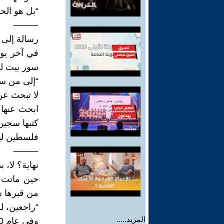
“بل هو الحب
⸻
رسالة إلى 
في آخر يوم
سور بيت ل
“إلى من سي
لا تبحث عن
ابحث عنها 
كتبها سجين
فلسطين ليس
⸻
نهاية؟ لا، ب
حين ماتت لي
من قبرها ش
“راجعين، ل
المزيد.....
وفي عام 3000، كانت فلسطين لا تزال ترفض أن تكون مجرّد ذكرى.