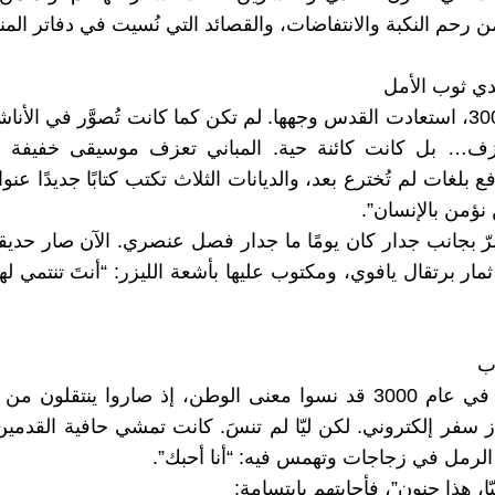
 رحم النكبة والانتفاضات، والقصائد التي نُسيت في دفاتر المن
ي ثوب الأمل
في عام 3000، استعادت القدس وجهها. لم تكن كما كانت تُصوَّر في الأنا
نزف… بل كانت كائنة حية. المباني تعزف موسيقى خفيفة 
ع بلغات لم تُخترع بعد، والديانات الثلاث تكتب كتابًا جديدًا عنوان
نؤمن بالإنسان”.
مرّ بجانب جدار كان يومًا ما جدار فصل عنصري. الآن صار حديقة
 ثمار برتقال يافوي، ومكتوب عليها بأشعة الليزر: “أنتَ تنتمي له
اب
كان البشر في عام 3000 قد نسوا معنى الوطن، إذ صاروا ينتقلون 
 سفر إلكتروني. لكن ليّا لم تنسَ. كانت تمشي حافية القدمي
الرمل في زجاجات وتهمس فيه: “أنا أحبك”.
ليّا، هذا جنون”، فأجابتهم بابتسامة: