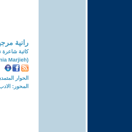
رانية مرجي
كاتبة شاعرة
(Rania Marjieh)
الحوار المتمدن-العدد: 8418 - 25
المحور: الادب