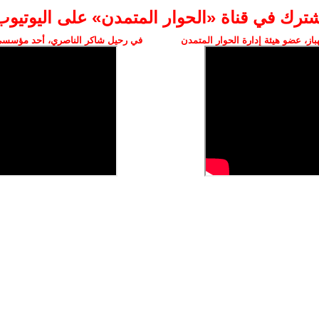
شترك في قناة «الحوار المتمدن» على اليوتيوب
ز، عضو هيئة إدارة الحوار المتمدن
في رحيل شاكر الناصري، أحد مؤسسي 