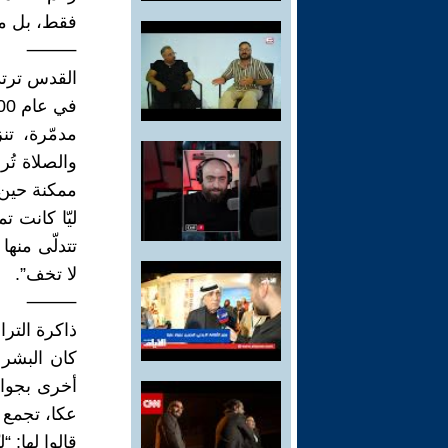
فقط، بل من
⸻
القدس ترتد
مدمّرة، ت
والصلاة تُرف
ممكنة حين 
ليّا كانت ت
تتدلّى منها
لا تخف”.
⸻
ذاكرة التر
أخرى بجواز
عكا، تجمع 
قالوا لها: “