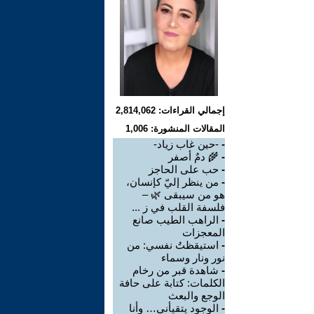
إجمالي القراءات: 2,814,062
المقالات المنشورة: 1,006
-
-حين غاب زياد-
-
🌾 دمٌ أصفر
-
حب على الحاجز
-
من ينظر إليّ كإنسان،
هو من سيبقى 🌿 –
فلسفة القلب في ز ...
-
الراهب الطيب صانع
المعجزات
-
استيقظتُ نفسي: من
نور ونار وسماء
-
شاهدة قبر من رخام
الكلمات: كتابة على حافة
الوجع والبعث
-
الوجود يتقيأني… وأنا