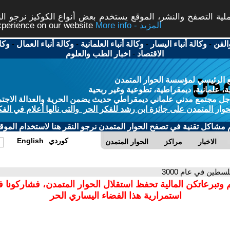
ة التصفح والنشر، الموقع يستخدم بعض أنواع الكوكيز نرجو النق
More info - المزيد
experience on our website
الفن
-
وكالة أنباء اليسار
-
وكالة أنباء العلمانية
-
وكالة أنباء العمال
-
وكا
الاقتصاد
-
اخبار الطب والعلوم
 الرئيسي لمؤسسة الحوار المتمدن
، علمانية، ديمقراطية، تطوعية وغير ربحية
ل مجتمع مدني علماني ديمقراطي حديث يضمن الحرية والعدالة الاجتم
حوار المتمدن على جائزة ابن رشد للفكر الحر والتى نالها أعلام في الفك
م مشاكل تقنية في تصفح الحوار المتمدن نرجو النقر هنا لاستخدام الموقع
كوردي
English
الاخبار
مراكز
الحوار المتمدن
لسطين في عام 3000
 وتبرعاتكن المالية تحفظ استقلال الحوار المتمدن، فشاركونا 
استمرارية هذا الفضاء اليساري الحر