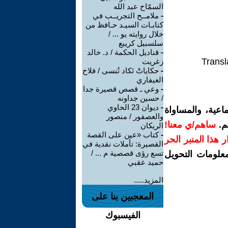
السمّاح عبد الله
-
ملامــح التجريــب في
كتابـات السيـد حـافظ من
خلال روايته يو ... /
سلسبيل كريبع
-
قناديل الحكمة / د. خالد
Transl
زغريت
-
حكاياتْ تَكاد تُنسى / فلاح
العيفاري
-
وعي ـ قصص قصيرة جدا
/ حسين جداونه
-
ديوان 23 الحاوي
اعية، والمساواة
والعصفور / منصور
م.
ساهم/ي معنا!
الريكان
-
كتاب «عين على القصة
رار هذا المنبر الحر
القصيرة: تأملات نقدية في
تسع رؤى قصصية م ... /
معلومات التحويل
حميد عقبي
المزيد.....
المعجبين بنا على
الفيسبوك