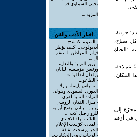
يحيى السماوي قر ...
فى.
المزيد.....
شيد: حزينة،
اخبار الأدب والفن
كل صباح،
-
السينما كسلاح
أيديولوجي.. كيف يؤطر
ه: “الحياة
فيلم -المواطن المنتقم-
ال ...
-
وزير التربية والتعليم
ً عملاقة،
ورئيس مؤسسة اليابان
يوقعان اتفاقية تعا ...
ذا المكان،
-
الطاغوت
-
ماتياس يايسله يترك
الدوري السعودي ويتولى
القيادة الفنية لفري ...
-
منزل الفنان الروسي
ريبين -بيناتي- يفتح أبوابه
من مجرّة إلى
للزوار قبل اكت ...
ن في أزقة
-
النائب نهلة الأفندي:
-المدى- كرّست الإعلام
الحر ورسخت ثقافة ...
-
لوحات تروي الحكايات..