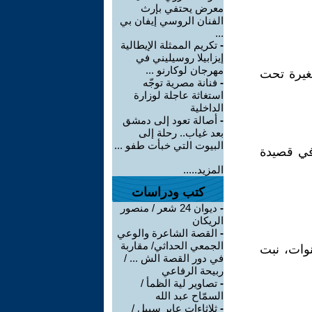
معرض يحتفي بإرث
الفنان الروسي إيفان بي
...
-
تكريم الممثلة الإيطالية
إيزابيلا روسيليني في
مهرجان لوكارنو ...
صغيرة تحت
-
فنانة مصرية توجّه
استغاثة عاجلة لوزارة
الداخلية
-
أصالة تعود إلى دمشق
بعد غياب.. رحلة إلى
البيوت التي خبأت طفو ...
 في قصيدة
المزيد.....
كتب ودراسات
-
ديوان 24 شعر / منصور
الريكان
-
القصة الشاعرة والوعي
الجمعي الحداثي/ مقاربة
نوات، نبت
في دور القصة الش ... /
ربيحة الرفاعي
-
تصاوير لية الظمأ /
السمّاح عبد الله
-
ثلاثاءات عابر سبيل /