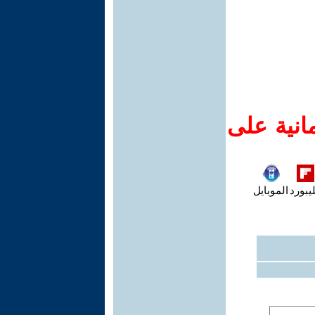
انية على
يبورد
الموبايل