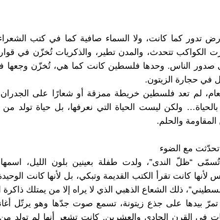
رض تدور كما كانت، ولا السماء صافية كما في كتب الشعراء
 صارت الكواكب تتحدث، والمدن تطير، والذكريات تُخزّن في قوار
صدور الناس. وحدها فلسطين كانت كما هي، تُخزّن وجعها في
ل في حجارة الزيتون.
عام، لم تعد فلسطين خريطة ممزقة أو شعارًا على الجدران،
ض بالحياة… ولكن ليست الحياة التي نعرفها، بل حياة تولد من 
المقاومة والحلم.
 تحدّثت مع الضوء
سمّى “ظلّ الندى”، ولدت طفلة بعينين بلون الليل، اسمها ل
 لأنها كانت تقرأ الكتب القديمة وتبكي، بل لأنها كانت الوحيدة
سطيني”، ذلك الشعاع الذهبي الذي لا يراه إلا من يمتلك ذاكرة ال
مرّ بيدها على جذع زيتونة، تسمع صوت جدّها وهو يرتّل أغان
ات في القرن الحادي والعشرين. كانت تشعر أنها لم تولد من