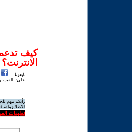
كيف تدعم-
الانترنت؟
تابعونا
على:
الفيسب
رأيكم مهم للج
للاطلاع وإضافة
تعليقات الف