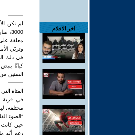
⸻
لم تكن الأ
اخر الافلام
3000،
معلقة على 
وتربّي الأم
في ذلك ال
كيانًا ينب
السنين من 
⸻
الفتاة التي
في قرية تُ
مختلفة، ليس
“الضوء الفل
حين كانت ت
رغم أنّه م