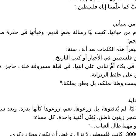
ّ كما علّمتنا إياه فلسطين.”
من سيأتي
 من حياتها، كتبت ليّا رسالة بخطٍ قديم، وخبأتها في حفرة 
حم:
قرأ هذه الكلمات بعد ألف سنة:
 فلسطين في الأخبار أو كتب التاريخ.
في بكاء أمٍّ تنادي على ابنها، في قبلة مسروقة خلف حاجز،
 على حائط الزنزانة.
ت وطنًا نملكه، بل وطن يملكنا.”
داية
ّا، لم يُدفنوها، بل زرعوها. نعم، زرعوها كأنها بذرة. وبعد س
جر زيتون ناطق، يُغنّي أغنية واحدة، كل مساء:
و مهما طال الغياب…”