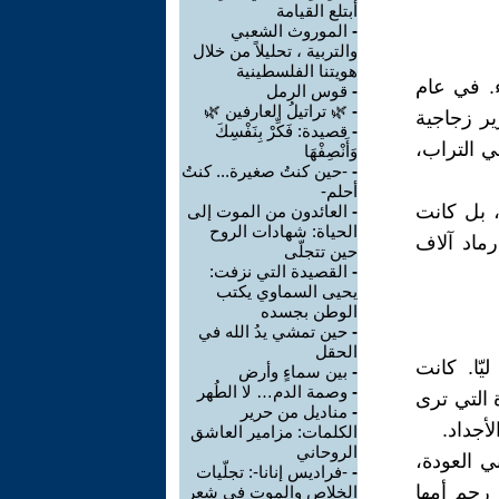
أبتلع القيامة
-
الموروث الشعبي
والتربية ، تحليلاً من خلال
هويتنا الفلسطينية
. في عام
-
قوس الرمل
-
🌿 تراتيلُ العارفين 🌿
ير زجاجية
-
قصيدة: فَكِّرْ بِنَفْسِكَ
 التراب،
وَأَنْصِفْهَا
-
-حين كنتُ صغيرة... كنتُ
أحلم-
 بل كانت
-
العائدون من الموت إلى
الحياة: شهادات الروح
رماد آلاف
حين تتجلّى
-
القصيدة التي نزفت:
يحيى السماوي يكتب
الوطن بجسده
-
حين تمشي يدُ الله في
الحقل
يّا. كانت
-
بين سماءٍ وأرض
-
وصمة الدم… لا الطُهر
 التي ترى
-
مناديل من حرير
أجداد.
الكلمات: مزامير العاشق
الروحاني
ي العودة،
-
-فراديس إنانا-: تجلّيات
 رحم أمها
الخلاص والموت في شعر