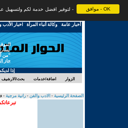
موافق - OK
لتوفير افضل خدمة لكم ولتسهيل عملي
أخبار عامة
-
وكالة أنباء المرأة
-
اخبار الأدب و
الموقع
يسارية
"من أج
حاز ال
إذا لديك
الزوار
اضافة/خدمات
بحث/الارشيف
الصفحة الرئيسية
-
الادب والفن
-
رانية مرجية
- ف
تبرعاتكم