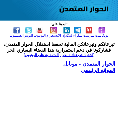
تابعونا على:
بودكاست
بنترست
تيلكرام
لينكدإن
الانستغرام
اليوتيوب
التويتر
الفيسبوك
تبرعاتكم وتبرعاتكن المالية تحفظ استقلال الحوار المتمدن،
فشاركونا في دعم استمرارية هذا الفضاء اليساري الحر
[اشترك في قناة ‫«الحوار المتمدن» على اليوتيوب]
الحوار المتمدن - موبايل
الموقع الرئيسي