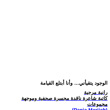
الوجود يتقيأني… وأنا أبتلع القيامة
رانية مرجية
كاتبة شاعرة ناقدة مجسرة صحفية وموجهة
مجموعات
(Rania Marjieh)