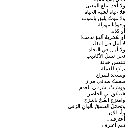
ولا أحد يبتلع المعنى
فلا حياة تُشبه الحياة
ولا موتٌ يليق بالموت
وجودُنا مهزلة
أو كذبة
أو سُخريةُ آلهةٍ ندمت!
لا أمل في النقاء
ولا أمل في النجاة
نحن نسلُ الأكاذيب
نتنفس خيانة
نركع للعملة
ونسجد للفراغ
طعنتُ صدقي مرارًا
ووشيتُ بشرفي للعدم
فصفّق لي الحاضر
وامتزج القُبحُ بالتبرّج
وتجمّلَ الفسقُ بألوانِ الرُقي
وأنا الآن
أعترف...
نعم أعترف