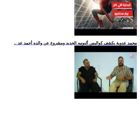
.. محمد عدوية يكشف كواليس ألبومه الجديد ومشروع عن والده أحمد عد