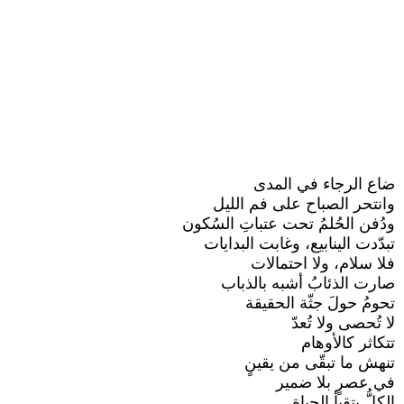
ضاع الرجاء في المدى
وانتحر الصباح على فم الليل
ودُفن الحُلمُ تحت عتباتِ السُكون
تبدّدت الينابيع، وغابت البدايات
فلا سلام، ولا احتمالات
صارت الذئابُ أشبه بالذباب
تحومُ حولَ جثّة الحقيقة
لا تُحصى ولا تُعدّ
تتكاثر كالأوهام
تنهش ما تبقّى من يقينٍ
في عصرٍ بلا ضمير
الكلُّ يتقيأ الحياة