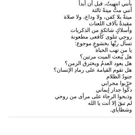
بأنني انتهيتُ، قبل أن أبدأ
أنني متُّ ميتةً ثالثة
ميتةً بلا كفن، ولا وداع، ولا صلاة
مقيدةٌ بآلاف اللعنات
وأسلاكٍ شائكةٍ من الذكريات
روحي تتلوى كأفعى مطعونة
تسأل ربَّها بخشوعٍ موجوع:
يا من تهب الحياة
هل يُبعث الميت مرتين؟
هل يعود العدمُ ويخترق الزمن؟
هل تقوم القيامة على رمادِ الإنسان؟
جنودُ الظلام
خرّبوا محرابي
دكّوا جدار إيماني
وذبحوا الرجاء على مرأى من روحي
لم تبقَ إلا أنت يا الله
وشظاياي.