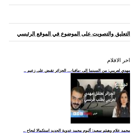
التعليق والتصويت على الموضوع في الموقع الرئيسي
اخر الافلام
.. مهدي لعريبي: من السينما إلى -مافيا-... الجزائر تقبض على زعيم
.. محمد علام وهيثم سعيد: ألبوم محمد عدوية الجديد استكمالا لنجاح