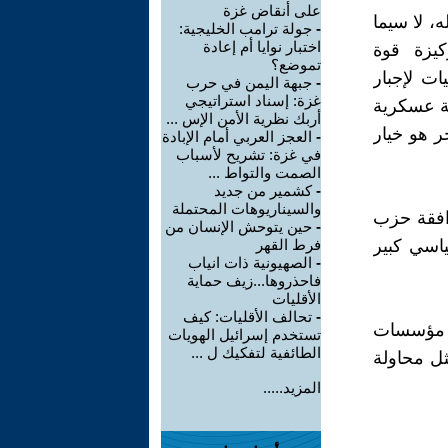
على أنقاض غزة
، لا سيما
-
جولة ترامب الخليجية:
اختبار نوايا أم إعادة
كيزة قوة
تموضع؟
ات لإجبار
-
جبهة اليمن في حرب
غزة: إسناد استراتيجي
ة عسكرية
أربك نظرية الأمن الإس ...
ر هو خيار
-
العجز العربي أمام الإبادة
في غزة: تشريح لأسباب
الصمت والتواط ...
-
كشمير من جديد
والسيناريوهات المحتملة
وافقة حزب
-
حين يتوحش الإنسان من
اسي كبير
فرط القهر
-
الصهيونية ذات انياب
فاحذروها...زيف حماية
الأقليات
-
تحالف الأقليات: كيف
ن مؤسسات
تستخدم إسرائيل الهويات
الطائفية لتفكيك ل ...
ل محاولة
المزيد.....