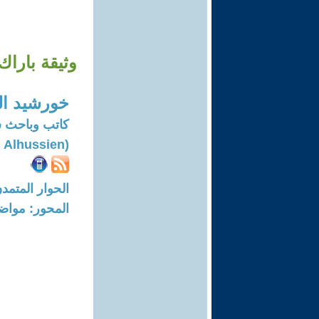
وثيقة باراك
خورشيد ا
كاتب وباحث 
(Khorshied Nahi Alhussien)
الحوار المتمدن-العدد: 8395 - 5
المحور: مواض