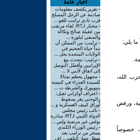
أخبار عامة
-
تقرير يكشف معلومات
صادمة عن الرجل المسلح
قرب نادي ترامب للغو ...
-
مختار لـRT: لقاء مرتقب
بين عقيلة صالح وتكالة
والمنفي لبلورة ...
ما يلي:
-
ترامب: من الممكن أن
تبدأ حياة الجحيم في
الولايات المتحدة بحل ...
-
ترامب: نتحدث مع
الإيرانيين وأفضّل التوصل
إلى اتفاق لأنني لا ...
زب الله،
-
مجهول يحطم تمثالا
للسيدة العذراء في كنيسة
بنيويورك والشرطة ت ...
-
اعتراف أوكراني ثقيل:
زالوجني يقر بسقوط
نية، ورفض
أوراق كييف العسكرية و ...
-
نائب رئيس مجلس
الدولة الليبي لـRT: مبادرة
بولس غير مرضية وإس ...
-
رئيس الوزراء الكندي
 القرار 1701 من جانبها، خصوصاً
يسخر من ترامب بعد
تعطل جهاز التلقين.. (ف