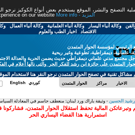
ة التصفح والنشر، الموقع يستخدم بعض أنواع الكوكيز نرجو النق
More info - المزيد
experience on our website
الفن
-
وكالة أنباء اليسار
-
وكالة أنباء العلمانية
-
وكالة أنباء العمال
-
وكا
الاقتصاد
-
اخبار الطب والعلوم
 الرئيسي لمؤسسة الحوار المتمدن
، علمانية، ديمقراطية، تطوعية وغير ربحية
ل مجتمع مدني علماني ديمقراطي حديث يضمن الحرية والعدالة الاجتم
حوار المتمدن على جائزة ابن رشد للفكر الحر والتى نالها أعلام في الفك
م مشاكل تقنية في تصفح الحوار المتمدن نرجو النقر هنا لاستخدام الموقع
كوردي
English
الاخبار
مراكز
الحوار المتمدن
رشيد الحسين
- وثيقة باراك ورد لبنان: منعطف حاسم في المعادلة السياسي
 وتبرعاتكن المالية تحفظ استقلال الحوار المتمدن، فشاركونا 
استمرارية هذا الفضاء اليساري الحر