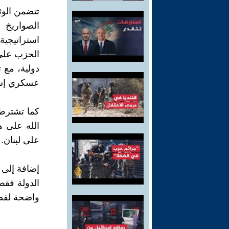
تتضمن الوث
الصواريخ 
استراتيجية
الحزب على
دولية، مع ت
عسكري إسر
كما تشترط 
الله على 
على لبنان.
إضافة إلى
الدولة فق
واضحة لفصل