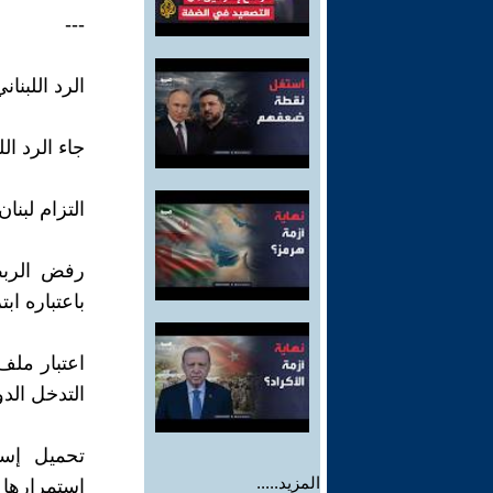
---
الرد اللبن
جاء الرد ال
التزام لبنان بتنفيذ القرا
رفض الربط
باعتباره ابت
اعتبار ملف 
التدخل الد
المزيد.....
استمرارها ف