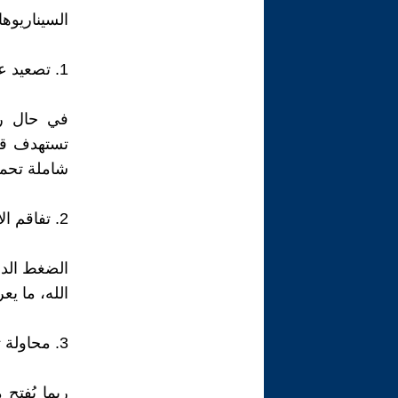
السيناريوه
1. تصعيد عسكري إسرائيلي
في حال رف
تستهدف قد
شاملة تحمل
2. تفاقم الأزمة السياسية الداخلية
الضغط الدو
الله، ما ي
3. محاولة تفاوض وطني داخلي
ربما يُفتح