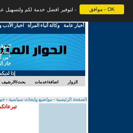
موافق - OK
لتوفير افضل خدمة لكم ولتسهيل عملي
أخبار عامة
-
وكالة أنباء المرأة
-
اخبار الأدب و
الموقع
يسارية
"من أج
حاز ال
إذا لديك
الزوار
اضافة/خدمات
بحث/الارشيف
الصفحة الرئيسية
-
مواضيع وابحاث سياسية
-
خو
تبرعاتكم