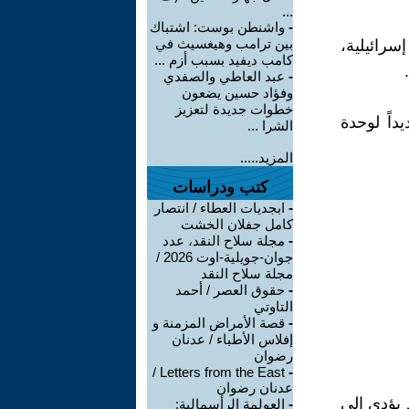
...
-
واشنطن بوست: اشتباك
بين ترامب وهيغسيث في
سرائيلية،
كامب ديفيد بسبب أزم ...
-
عبد العاطي والصفدي
وفؤاد حسين يضعون
خطوات جديدة لتعزيز
داً لوحدة
الشرا ...
المزيد.....
كتب ودراسات
-
ابجديات العطاء / انتصار
كامل جفلان الخشت
-
مجلة سلاح النقد، عدد
جوان-جويلية-اوت 2026 /
مجلة سلاح النقد
-
حقوق العصر / أحمد
التاوتي
-
قصة الأمراض المزمنة و
إفلاس الأطباء / عدنان
رضوان
Letters from the East /
-
عدنان رضوان
 يؤدي إلى
-
العولمة الرأسمالية: