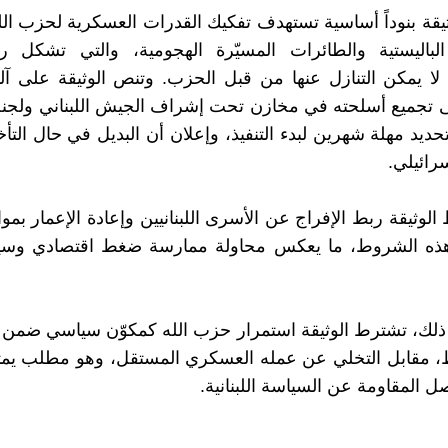
يقة بنوداً أساسية تستهدف تفكيك القدرات العسكرية لحزب الله
الباليستية والطائرات المسيّرة الهجومية، والتي تشكل ر
 لا يمكن التنازل عنها من قبل الحزب. وتنص الوثيقة على آلي
 تجميع أسلحته في مخازن تحت إشراف الجيش اللبناني ولجن
حديد مهلة شهرين لبدء التنفيذ، وإعلان أن البديل في حال التأخ
ائيلي.
الوثيقة ربط الإفراج عن الأسرى اللبنانيين وإعادة الإعمار بم
هذه الشروط، ما يعكس محاولة ممارسة ضغط اقتصادي وسي
 ذلك، تشترط الوثيقة استمرار حزب الله كمكوّن سياسي ضم
ط، مقابل التخلي عن عمله العسكري المستقل، وهو مطلب يمث
 المقاومة عن السياسة اللبنانية.