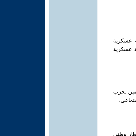
ت عسكرية
ة عسكرية
رضين لحزب
تماعي.
طار وطني