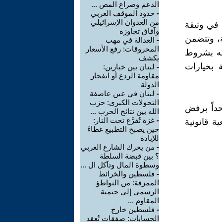
الدعم وصراع المص ...
-
حدود الموقف العربي
من العدوان الإسرائيلي
ه في وثيقة
وآفاق تجاوزه
ة، وتتضمن
-
العدالة في مهب
المحروقات: رفع الأسعار
طه بشروط
يكشف
 بخيارات
-
لبنان بين خيارين:
مقاومة الردع أو انفجار
الدولة
-
لبنان في عين عاصفة
التحولات الكبرى: حزب
حداً برفض
الله بين نتائج الحرب ...
-
غزة تُفرَّغ تحت النار:
تمسك بالقرار الدولي رقم 1701 كمرجعية قانونية
حين يصبح التطبيع غطاءً
للإبادة
-
من يحرك الشارع العربي
؟ بين قبضة السلطة
وسطوة المال وتآكل ال ...
-
فلسطين والخرائط
الممزقة: من التواطؤ
الرسمي إلى حتمية
المقاوم ...
-
فلسطين خارج
الحسابات: صفقات تُعقد