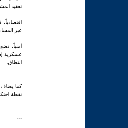
تعقيد المشه
اقتصادياً،
عبر المساع
أمنياً، تض
عسكرية إس
النطاق.
كما يضاف إ
نقطة احتكا
---