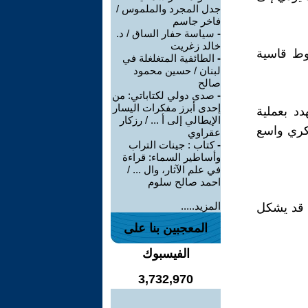
جدل المجرد والملموس /
فاخر جاسم
-
سياسة حفار الساق / د.
خالد زغريت
روط قاسية
-
الطائفية المتغلغلة في
لبنان / حسين محمود
صالح
-
صدى دولي لكتاباتي: من
إحدى أبرز مفكرات اليسار
دد بعملية
الإيطالي إلى أ ... / رزكار
كري واسع
عقراوي
-
كتاب : جينات التراب
وأساطير السماء: قراءة
في علم الآثار، وال ... /
احمد صالح سلوم
المزيد.....
 قد يشكل
المعجبين بنا على
الفيسبوك
3,732,970