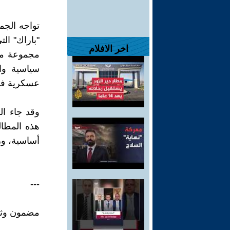
تواجه الجمه
"باراك" ال
اخر الافلام
مجموعة من
سياسية وا
عسكرية في 
وقد جاء ال
أساسية، و
---
مضمون وثيق