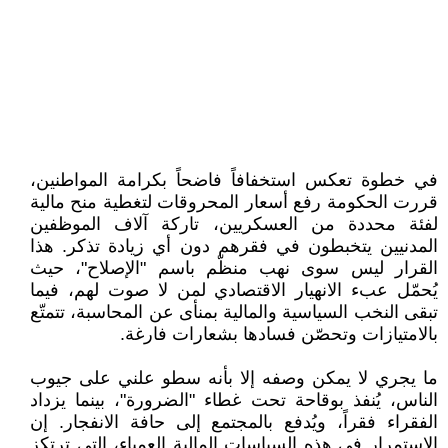
في خطوة تعكس استخفافاً فاضحاً بكرامة المواطنين،
قررت الحكومة رفع أسعار المحروقات لتغطية منح مالية
لفئة محددة من العسكريين، تاركة آلاف الموظفين
المدنيين يتخبطون في فقرهم دون أي زيادة تذكر. هذا
القرار ليس سوى نهب منظّم باسم "الإصلاح"، حيث
يُحمّل عبء الانهيار الاقتصادي لمن لا صوت لهم، فيما
تبقى النخب السياسية والمالية بمنأى عن المحاسبة، تتمتّع
بالامتيازات وتحصّن فسادها بشعارات فارغة.
ما يجري لا يمكن وصفه إلا بأنه سطو علني على جيوب
الناس، يُنفذ بوقاحة تحت غطاء "الضرورة"، بينما يزداد
الفقراء فقراً، ويُدفع بالمجتمع إلى حافة الانفجار. إن
الاستمرار في هذه السياسات المالية العمياء، التي ترتكز