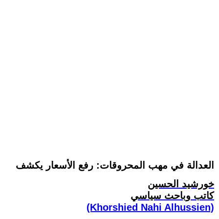
العدالة في مهب المحروقات: رفع الأسعار يكشف
خورشيد الحسين
كاتب وباحث سياسي
(Khorshied Nahi Alhussien)