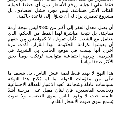
فقط على الجباية ورفع الأسعار دون أي خطط لحماية
الفئات الأكثر هشاشة، ليس مجرد فشل اقتصادي، بل
مشروع تدميري يراد له أن يتحوّل إلى قاعدة حاكمة.
أن يصل معدل الفقر إلى أكثر من 80% ليس نتيجة أزمة
مفاجئة، بل نتيجة مباشرة لهذا النمط من الحكم، الذي
يتعامل مع الشعب كأداة تمويل، لا كمواطنين من حقهم
أن يعيشوا بكرامة. الحكومة، بهذا القرار، أكّدت مرة
أخرى أنها ليست في موقع الحامي بل الشريك في
الجريمة، جريمة اجتماعية متواصلة تُرتكب يومياً بحق
الأكثر ضعفاً ويأساً.
هذا النهج لا يهدد فقط لقمة عيش الناس، بل ينسف ما
تبقّى من مقوّمات الدولة. ما لم يُكبح هذا التوجّه
بسياسات عادلة وشجاعة، تُعيد الاعتبار للعدالة الاجتماعية
وتحاسب الفاسدين، فإن لبنان مقبل على مرحلة أشدّ
ظلمة، حيث لا وقود للناس سوى الغضب، ولا صوت
يُسمع سوى صوت الانفجار القادم.