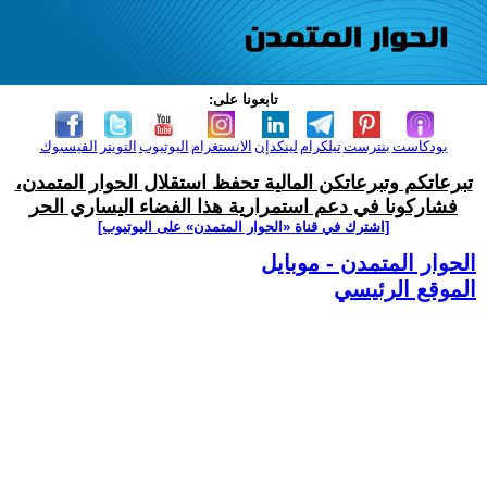
تابعونا على:
بودكاست
بنترست
تيلكرام
لينكدإن
الانستغرام
اليوتيوب
التويتر
الفيسبوك
تبرعاتكم وتبرعاتكن المالية تحفظ استقلال الحوار المتمدن،
فشاركونا في دعم استمرارية هذا الفضاء اليساري الحر
[اشترك في قناة ‫«الحوار المتمدن» على اليوتيوب]
الحوار المتمدن - موبايل
الموقع الرئيسي