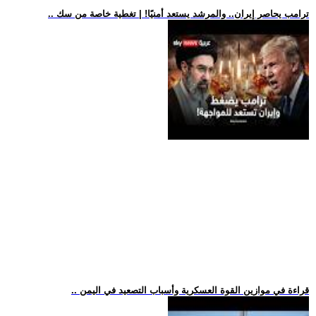
.. ترامب يحاصر إيران.. والمرشد يستعد أمنيًا! | تغطية خاصة من سك
.. قراءة في موازين القوة العسكرية وأسباب التصعيد في اليمن