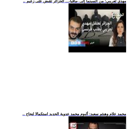
.. مهدي لعريبي: من السينما إلى -مافيا-... الجزائر تقبض على زعيم
.. محمد علام وهيثم سعيد: ألبوم محمد عدوية الجديد استكمالا لنجاح