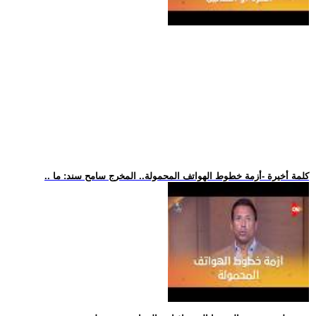
.. كلمة أخيرة -أزمة خطوط الهواتف المحمولة.. المخرج سامح سند: ما