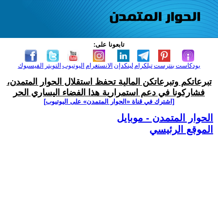
تابعونا على:
بودكاست
بنترست
تيلكرام
لينكدإن
الانستغرام
اليوتيوب
التويتر
الفيسبوك
تبرعاتكم وتبرعاتكن المالية تحفظ استقلال الحوار المتمدن،
فشاركونا في دعم استمرارية هذا الفضاء اليساري الحر
[اشترك في قناة ‫«الحوار المتمدن» على اليوتيوب]
الحوار المتمدن - موبايل
الموقع الرئيسي