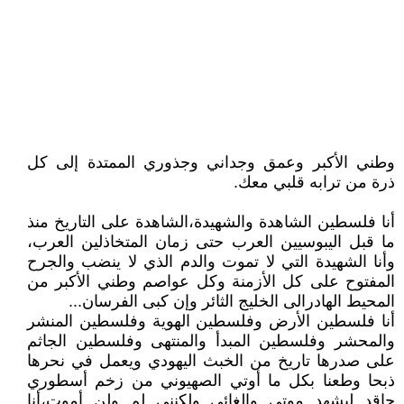
وطني اﻷكبر وعمق وجداني وجذوري الممتدة إلى كل
ذرة من ترابه قلبي معك.
أنا فلسطين الشاهدة والشهيدة،الشاهدة على التاريخ منذ
ما قبل اليبوسيين العرب حتى زمان المتخاذلين العرب،
وأنا الشهيدة التي لا تموت والدم الذي لا ينضب والجرح
المفتوح على كل اﻷزمنة وكل عواصم وطني اﻷكبر من
المحيط الهادرالى الخليج الثائر وإن كبى الفرسان...
أنا فلسطين اﻷرض وفلسطين الهوية وفلسطين المنشر
والمحشر وفلسطين المبدأ والمنتهى وفلسطين الجاثم
على صدرها تاريخ من الخبث اليهودي ويعمل في نحرها
ذبحا وطعنا بكل ما أوتي الصهيوني من زخم أسطوري
حاقد ليشهد موتي والغائي ولكنني لم ولن أموت،أنا