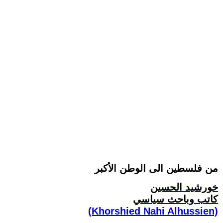
من فلسطين الى الوطن الأكبر
خورشيد الحسين
كاتب وباحث سياسي
(Khorshied Nahi Alhussien)