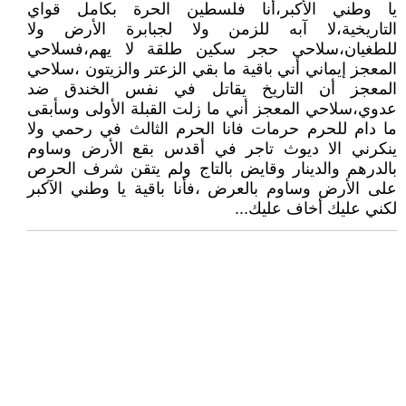
يا وطني اﻷكبر،أنا فلسطين الحرة بكامل قواي
التاريخية،لا آبه للزمن ولا لجبابرة اﻷرض ولا
للطغيان،سلاحي حجر سكين طلقة لا يهم،فسلاحي
المعجز إيماني أني باقية ما بقي الزعتر والزيتون ،سلاحي
المعجز أن التاريخ يقاتل في نفس الخندق ضد
عدوي،سلاحي المعجز أني ما زلت القبلة اﻷولى وسأبقى
ما دام للحرم حرمات فانا الحرم الثالث في رحمي ولا
ينكرني الا ديوث تاجر في أقدس بقع اﻷرض وساوم
بالدرهم والدينار وقايض بالتاج ولم يتقن شرف الحرص
على اﻷرض وساوم بالعرض ،فأنا باقية يا وطني اﻵكبر
لكني عليك أخاف عليك...