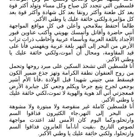
فلسطين التي تتجدد كل صباح وكل مساء وتولد أكثر قوة
بعد كل طعنة وأكثر رونقا بعد كل شهادة وأكثر قوة بعد
كل مؤامرة.ولكني خائفة عليك يا وطني اﻷكبر.
طالما أحتفظ بملامحي وأعلن في كل مواقع المواجهة
أنني حاضرة وأقاتل وأتمسك بهويتي وأكتب عناوين قبور
اﻷجداد باللغة العربية وبأسماء عربية وأخاطب ذرات تراب
اﻷرض من البحر إلى النهر بلغة عربية ويفهمني فأنا على
قيد المقاومة، ومحال أن أموت،ولكني خائفة عليك يا
وطني اﻷكبر.
أنا فلسطين التي تشحذ السكين على مبرد روحها وتحمل
من روح العنفوان نطفة الكرامة وتهز جذع ضمير الكون
فيسقط مني جنيني شهيدا قبل الولادة ،فأنا اﻷم أشير
بوجعي لجرح يتبع جرحا ويكلم وجعي كل جبابرة اﻷرض
فمعجزتي أني ألد هوية والهوية لا تموت،لكني خائفة عليك
يا وطني اﻷكبر.
أنا فلسطين كاملة غير منقوصة ولا مبتورة ولا مشوهة
من البحر إلى النهر،جاء الكثيرون فذاقوا السم
وارتحلو،وكما اليوم كان اﻷمس لقد اعتدت مواجهة
لصوص التاريخ ،بقيت أنا،أما العابرون فذاقوا السم
وارتحلوا، ولكني خائفة عليك يا وطني اﻷكبر.