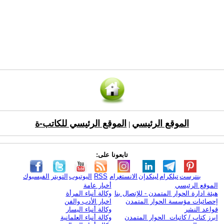
الموقع الرئيسي
الموقع الرئيسي للكاتب-ة
|
تابعونا على:
بنترست
تيلكرام
لينكدإن
الانستغرام
RSS
اليوتيوب
التويتر
الفيسبوك
الموقع الرئيسي
أخبار عامة
هيئة ادارة الحوار المتمدن - للإتصال بنا
وكالة أنباء المرأة
إحصائيات مؤسسة الحوار المتمدن
اخبار الأدب والفن
قواعد النشر
وكالة أنباء اليسار
ابرز كتاب / كاتبات الحوار المتمدن
وكالة أنباء العلمانية