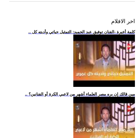
اخر الافلام
.. كلمة أخيرة -الفنان توفيق عبد الحميد: التمثيل حياتي وأديته كل
.. مين قالك إن بره مصر العلماء أشهر من لاعبي الكرة أو الفنانين؟