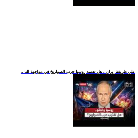
.. على طريقة إيران.. هل تعتمد روسيا حرب الصواريخ في مواجهة النا