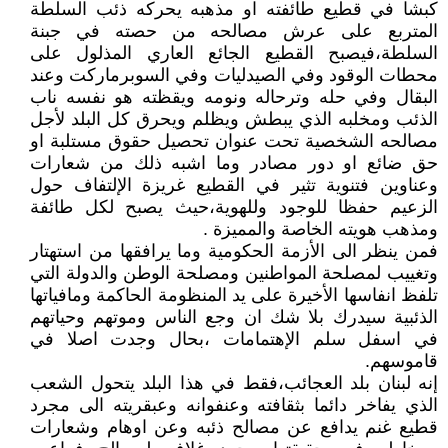
كبشا في قطيع طائفته او مذهبه يحركه ذئب السلطة
المتربع على عرش مصالحه من حصته في جبنة
السلطة،فيصبح القطيع الجائع العاري المذلول على
محطات الوقود وفي الصيدليات وفي السوبرماركت وعند
البقال وفي حله وترحاله ونومه ويقظته هو نفسه ناب
الذئب ومخلبه الذي يبطش ويظلم ويحرق كل البلد لأجل
مصالحه الشخصية تحت عنوان تحصيل حقوق مستلبة او
حق ضائع او دور مصادر وما اشبه ذلك من شعارات
وعناوين فتنوية تثير في القطيع غريزة الإلتفاف حول
الزعيم حفظا للوجود وللهوية،حيث يصبح لكل طائفة
ومذهب هويته الخاصة والمميزة .
فمن ينظر الى الأزمة الحكومية وما يرافقها من استهتار
وتغييب لمصلحة المواطنين ومصلحة الوطن والدولة التي
تلفظ انفاسها الأخيرة على يد المنظومة الحاكمة ومافياتها
الذئبية سيدرك بلا شك ان وجع الناس وموتهم وحياتهم
في اسفل سلم الإهتمامات ،بحال وجدت اصلا في
قاموسهم.
إنه لبنان بلد العجائب،فقط في هذا البلد يتحول الشعب
الذي يفاخر دائما بثقافته وعنفوانه وعبقريته الى مجرد
قطيع غنم يدافع عن مصالح ذئبه وعن اوهام وشعارات