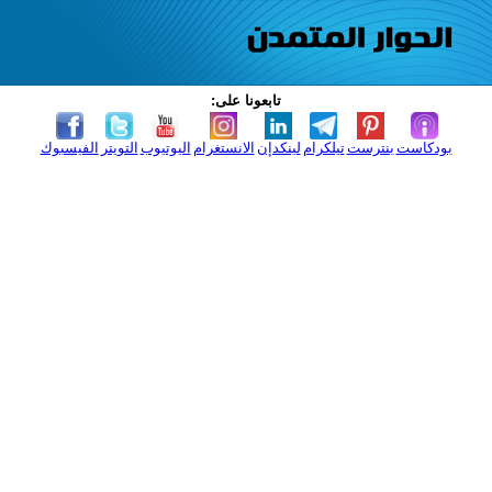
تابعونا على:
بودكاست
بنترست
تيلكرام
لينكدإن
الانستغرام
اليوتيوب
التويتر
الفيسبوك