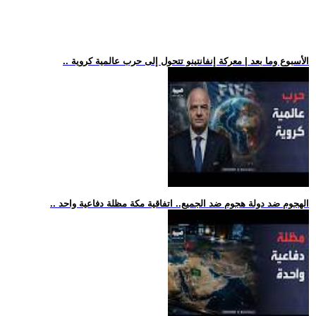
.. الأسبوع وما بعد | معركة إنفانتينو تتحول إلى حرب عالمية كروية
.. الهجوم ضد دولة هجوم ضد الجميع.. اتفاقية مكة مظلة دفاعية واحد