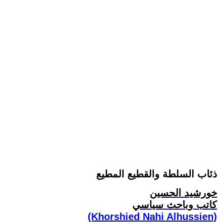
ذئاب السلطة والقطيع المطيع
خورشيد الحسين
كاتب وباحث سياسي
(Khorshied Nahi Alhussien)