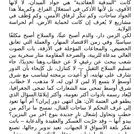
كانت "البندقية العقائدية" هي جواد الميدان، لا لأنها
الأقوى، بل لأنها الأذكى في استغلال الفراغ. وكم ملأ هذا
الجواد ساحات، وكم تنكّر لرفاق الأمس، وكم وُظِّف في
مشاريع لا يُعرف إن كانت لحماية الأرض، أم لحراسة
الولاية.
لكن الزمن دار، والدم أصبح عبئًا، والسلاح أصبح مكلفًا
سياسيًا. وفي زمن الاقتصاد المنهار، والعملة التي تعانق
الحضيض، والمجاعات المؤجلة في الأزقة، بات الصوت
العالي مدعاة للريبة، والصرخة المقاومة مثار سخرية بين
شعب يبحث عن رغيفٍ لا عن خطاب.وهنا تحديدًا، جاء
تسليم السلاح الثقيل — لا كتنازل، بل كإيحاء بأن الدور
شارف على نهايته، أو أُعيدت برمجته ليتناسب مع شرق
أوسطٍ لا يتسع إلا لمن لا لون له، لا مذهب، لا خطاب.
شرق أوسط تمحى منه الشعارات كما تمحى الجغرافيا،
ليُعاد رسمه بأدوات أكثر نعومة، وأكثر إيلامًا.السؤال الذي
يطفو في العتمة الآن: هل انتهى دور إيران؟ أم أنها تعود
إلى غرف التحكم لا ساحات القتال، تمسح ما تراكم من
حطبٍ وتحاول إشعال نارٍ جديدة بنوع آخر من البنزين؟
يبدو أنها – وقد جرّبت العسكر والعقيدة والدعاية – باتت
تفكر بلغة الأسواق لا الجبهات. تعيد تدوير رجالها، تصنع