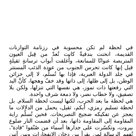
في لحظة لم تكن محسوبة في رزنامة التوازنات
القديمة، انحنت بندقيةٌ كانت تُعدّ من قِبل العيون
المتربصة عنوانًا للممانعة، وأُغلقت أبواب ترسانةٍ ثقيلةٍ
قيل إنها كانت تحرس الجنوب من عودة الذئب المستتر
في جلد الدولة العبرية، فإذا بها تُسلَّم، لا إلى خزائن
الوطن، بل إلى ظلها، إلى ذاتها وقد خفّ وهجها، كأنَّ اليد
التي رفعتها ذات تموز، هي نفسها التي تنزلها، ولكن بلا
تصفيق، ولا خطاب نصر، ولا دمعة شرف واحدة.
هي لحظة ما بعد الحرب، لكنها ليست لحظة السلام. بل
لحظة تسليم رمزي، أبكم، ثقيل، يحمل من الدلالات ما
يعجز عن تفكيكه ضجيج التصريحات. فحين تُسلّم راية
المقاومة إلى المقاومة ذاتها، بعد أن قضمت النار ضلوع
بيروت، وتكسّرت على جدارها أسماء من صُنّفوا "قادة"،
تُفهم الرسالة لمن يقرأ بين دخان الانفجارات وبين أنين