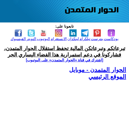
تابعونا على:
بودكاست
بنترست
تيلكرام
لينكدإن
الانستغرام
اليوتيوب
التويتر
الفيسبوك
تبرعاتكم وتبرعاتكن المالية تحفظ استقلال الحوار المتمدن،
فشاركونا في دعم استمرارية هذا الفضاء اليساري الحر
[اشترك في قناة ‫«الحوار المتمدن» على اليوتيوب]
الحوار المتمدن - موبايل
الموقع الرئيسي