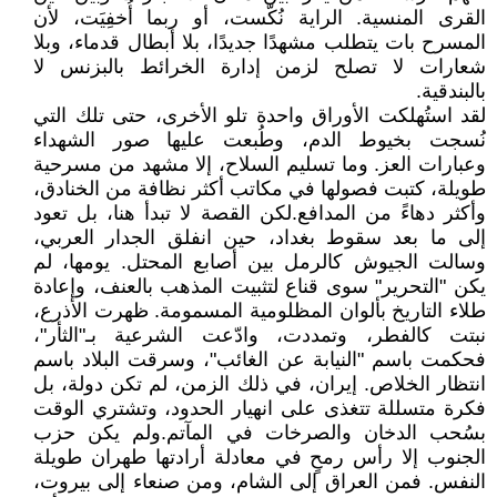
القرى المنسية. الراية نُكّست، أو ربما أُخفِيَت، لأن
المسرح بات يتطلب مشهدًا جديدًا، بلا أبطال قدماء، وبلا
شعارات لا تصلح لزمن إدارة الخرائط بالبزنس لا
بالبندقية.
لقد استُهلكت الأوراق واحدة تلو الأخرى، حتى تلك التي
نُسجت بخيوط الدم، وطُبعت عليها صور الشهداء
وعبارات العز. وما تسليم السلاح، إلا مشهد من مسرحية
طويلة، كتبت فصولها في مكاتب أكثر نظافة من الخنادق،
وأكثر دهاءً من المدافع.لكن القصة لا تبدأ هنا، بل تعود
إلى ما بعد سقوط بغداد، حين انفلق الجدار العربي،
وسالت الجيوش كالرمل بين أصابع المحتل. يومها، لم
يكن "التحرير" سوى قناع لتثبيت المذهب بالعنف، وإعادة
طلاء التاريخ بألوان المظلومية المسمومة. ظهرت الأذرع،
نبتت كالفطر، وتمددت، وادّعت الشرعية بـ"الثأر"،
فحكمت باسم "النيابة عن الغائب"، وسرقت البلاد باسم
انتظار الخلاص. إيران، في ذلك الزمن، لم تكن دولة، بل
فكرة متسللة تتغذى على انهيار الحدود، وتشتري الوقت
بسُحب الدخان والصرخات في المآتم.ولم يكن حزب
الجنوب إلا رأس رمحٍ في معادلة أرادتها طهران طويلة
النفس. فمن العراق إلى الشام، ومن صنعاء إلى بيروت،