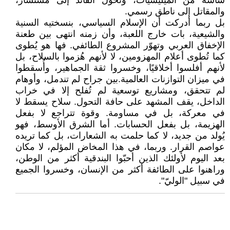
ساسة من الميليشيات، وتحوّل القائد إلى مستشار،
والمقاتل إلى ناطق رسمي.
بل ربما أدركت أن الإسلام السياسي، بنسختيه السنية
والشيعية، بات خارج اللعبة، وأن زمنه انتهى بين طعنة
الإخفاق العربي وتهوّر المشروع الطائفي. فها هو يُطوى
كما تُطوى أعلام المهزومين، لا لأنهم هُزموا بالسلاح، بل
لأنهم أفلسوا أخلاقيًا، وخسروا ثقة الجماهير، وأُسقطوا
في ميزان التوازنات العالمية.بين جراح لم تندمل، وأوهام
لم تتحقق، ومشاريع توسعية لم تُفلح إلا في خراب
الداخل، يقف المشهد على حافة التحول. سلاح يسقط لا
في معركة، بل في مساومة. وقوة تتراجع لا بفعل
الهزيمة، بل بفعل الحسابات. أما الشرق الأوسط، فهو
يُولد من جديد، لا كما حلمت به الشعارات، بل كما تريده
عواصم القرار. وربما، في هذا المخاض المؤلم، لا مكان
بعد اليوم لأولئك الذين أحبّوا البندقية أكثر من الوطن،
وراهنوا على الطائفة أكثر من الإنسان، وخسروا الجميع
في سبيل "الوليّ".