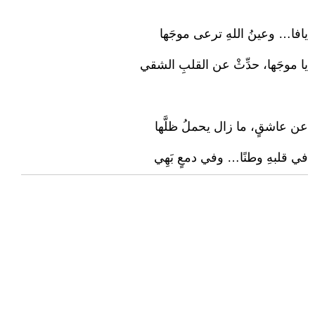
يافا… وعينُ اللهِ ترعى موجَها
يا موجَها، حدِّثْ عن القلبِ الشقي
عن عاشقٍ، ما زال يحملُ ظلَّها
في قلبهِ وطنًا… وفي دمعٍ بَهِي