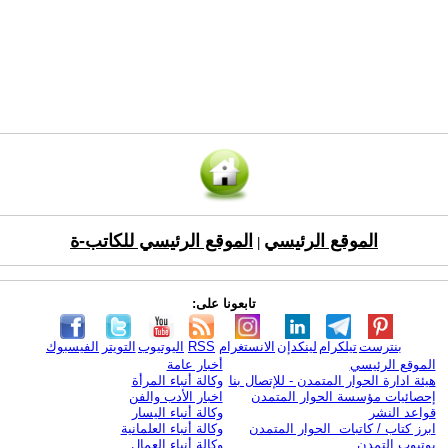
الموقع الرئيسي
الموقع الرئيسي للكاتب-ة
|
تابعونا على:
بنترست
تيلكرام
لينكدإن
الانستغرام
RSS
اليوتيوب
التويتر
الفيسبوك
الموقع الرئيسي
أخبار عامة
هيئة ادارة الحوار المتمدن - للإتصال بنا
وكالة أنباء المرأة
إحصائيات مؤسسة الحوار المتمدن
اخبار الأدب والفن
قواعد النشر
وكالة أنباء اليسار
ابرز كتاب / كاتبات الحوار المتمدن
وكالة أنباء العلمانية
يوتيوب التمدن
وكالة أنباء العمال