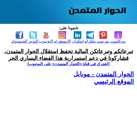
تابعونا على:
بودكاست
بنترست
تيلكرام
لينكدإن
الانستغرام
اليوتيوب
التويتر
الفيسبوك
تبرعاتكم وتبرعاتكن المالية تحفظ استقلال الحوار المتمدن،
فشاركونا في دعم استمرارية هذا الفضاء اليساري الحر
[اشترك في قناة ‫«الحوار المتمدن» على اليوتيوب]
الحوار المتمدن - موبايل
الموقع الرئيسي