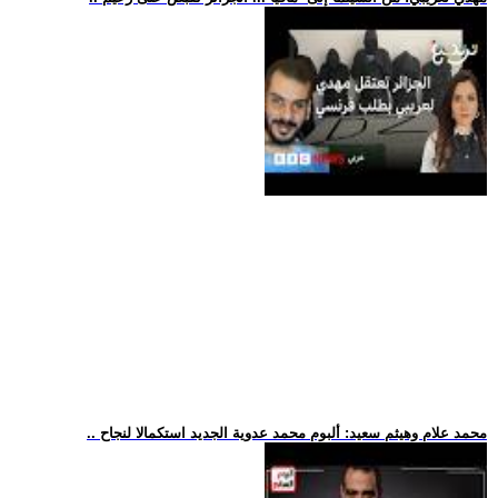
.. محمد علام وهيثم سعيد: ألبوم محمد عدوية الجديد استكمالا لنجاح