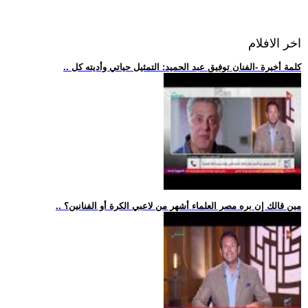
اخر الافلام
.. كلمة أخيرة -الفنان توفيق عبد الحميد: التمثيل حياتي وأديته كل
.. مين قالك إن بره مصر العلماء أشهر من لاعبي الكرة أو الفنانين؟