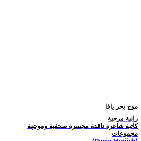
موج بحر يافا
رانية مرجية
كاتبة شاعرة ناقدة مجسرة صحفية وموجهة
مجموعات
(Rania Marjieh)