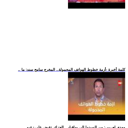
.. كلمة أخيرة -أزمة خطوط الهواتف المحمولة.. المخرج سامح سند: ما
.. مهدي لعريبي: من السينما إلى -مافيا-... الجزائر تقبض على زعيم