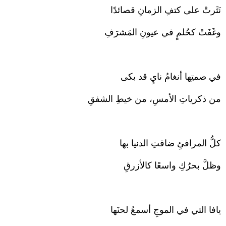
نَثَرتْ على كتفِ الزمانِ قصائدًا
وغَفَتْ كحُلمٍ في عيونِ المَشرَفِ
في صمتِها أنغامُ نايٍ قد بكى
من ذكرياتِ الأمسِ، من خيطِ الشفقِ
كلُّ المرافئِ ضاقتِ الدنيا بها
وظلَّ بحرُكِ واسعًا كالأزرقِ
يافا التي في الموجِ أسمعُ لحنَها