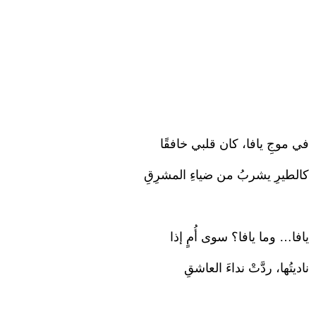
في موجِ يافا، كان قلبي خافقًا
كالطيرِ يشربُ من ضياءِ المشرِقِ
يافا… وما يافا؟ سوى أُمٍ إذا
ناديتُها، ردَّتْ نداءَ العاشقِ