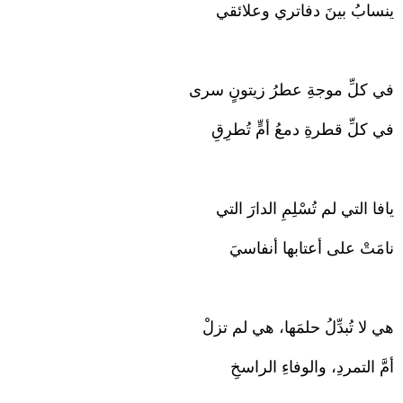
ينسابُ بينَ دفاتري وعلائقي
في كلِّ موجةِ عطرُ زيتونٍ سرى
في كلِّ قطرةِ دمعُ أمٍّ تُطرِقِ
يافا التي لم تُسْلِمِ الدارَ التي
نامَتْ على أعتابها أنفاسيَ
هي لا تُبدِّلُ حلمَها، هي لم تزلْ
أمَّ التمردِ، والوفاءِ الراسخِ