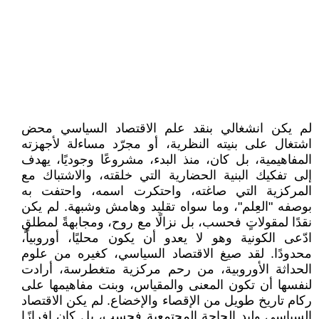
لم يكن انشغالي بنقد علم الاقتصاد السياسي محض
اشتغال على بنيته النظرية، أو مجرّد مساءلة لأجهزته
المفاهيمية، بل كان، منذ البدء، مشروعًا وجوديًا، يهدف
إلى تفكيك البنية الحضارية التي خلقته، والاشتباك مع
المركزية التي صاغته، واحتكرت اسمه، واحتفت به
بوصفه "العِلم"، وما سواه تقليد وهامش وشبهة. لم يكن
نقدًا لمقولاتٍ فحسب، بل نزالًا مع روح، ومجابهةً لمطلقٍ
ادّعى الكونية وهو لا يعدو أن يكون محليًا، أوروبياً،
محدودًا. لقد صيغ الاقتصاد السياسي، كغيره من علوم
الحداثة الأوروبية، من رحم مركزية متغطرسة، أرادت
لنفسها أن تكون المعنى والمقياس، وبنت مفاهيمها على
ركام تاريخ طويل من الإقصاء والإخضاع. لم يكن الاقتصاد
السياسي وليد الحاجة المجتمعية فحسب، بل كان إفرازًا