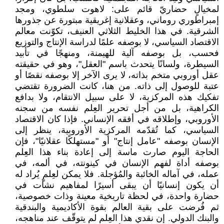
لمخيالٍ حضاريّ قائم على: لاهوت سلطوي، ومجد
إمبراطوري روماني، وعقلانية إغريقية مبتورة عن جذورها
الشرقية. في هذا الخليط الثلاثي العنيف، تكوّنت معالم
الاقتصاد السياسي، لا بوصفه علمًا لدراسة الإنتاج والتوزيع
فحسب، بل بوصفه آلية للهيمنة، ومنهجًا في تأبيد
السيطرة، ولسانًا يتحدث باسم "العقل"، وهو في حقيقته
عقل أوروبي متخم بذاته، لا يرى الآخر إلا بوصفه نقصًا أو
عتبة للوصول إلى ذاته. من هنا، كانت الضرورة تقتضي
تفكيك هذه المركزية، لا على سبيل الانتقام، ولا بدافع
الكراهية، بل من أجل تحرير العِلم نفسه من سجنه
الأوروبي، وإطلاقه في أفقه الإنساني. فإذا كان الاقتصاد
السياسي، كما تُقدّمه المركزية الأوروبية، ينظر إلى
الإنسان بوصفه "عامل إنتاج" أو "مستهلكًا عقلانيًا"، فإن
الحاجة اليوم صارت ماسة إلى إعادة بناء هذا العِلم
بوصفه أداة لفهم الإنسان في كينونته، في ألمه، في
عمله، في آماله الخائبة والمُؤجلة. فلا يمكن لعِلمٍ يُراد له
أن يكون إنسانيًا أن يبقى أسيرًا لمفاهيم نشأت في
حضارة واحدة، في لحظة تاريخية معينة وذات خصوصية،
ثم فُرضت على بقية العالم بقوة الأكاديمية والبندقية
والبنك الدولي. إن نقدي هذا العِلم لم يتوقّف عند مناهجه،