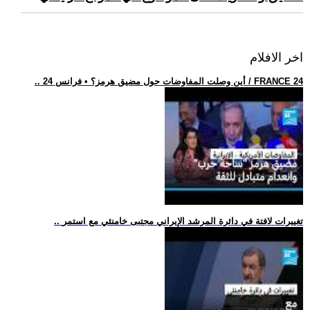
اخر الافلام
.. أين وصلت المفاوضات حول مضيق هرمز؟ • فرانس 24 / FRANCE 24
.. تغييرات لافتة في دائرة المرشد الإيراني مجتبى خامنئي مع استمر