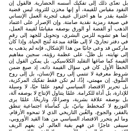
بل تعدّى ذلك إلى تفكيك أسسه الحضارية. فالقول إن
النقود مقياس للقيمة، أو إنها مخزن للثروة، ليس قضية
علمية بقدر ما هو اختزال عنيف لتجربة العمل الإنساني
في صيغة رمزية نقدية صامتة. وإن الإصرار على اعتماد
الذهب أو الفضة أو الورق بوصفه مقياسًا لقيمة العمل،
إنما هو تشويه للزمن البشري، وتحويل للجهد إلى رقمٍ
في دفتر تجاريّ، لا إلى طاقة مبدعة تُنتج الحياة. وإذا كان
ماركس قد وعى جانبًا من هذا الإشكال، فإنه لم يذهب به
إلى نهايته، بل ظلّ، على عظمة رؤيته، سجين مفاهيم
القيمة كما صاغها التقليد الكلاسيكي. بل يمكن القول إن
الخطأ الأول كان في سؤال القيمة ذاته، إذ صيغ ضمن
شروط معرفية لا تنتمي إلى روح الإنسان، بل إلى روح
السُّوق. إن مهمتي، إذًا، لم تكن فقط تفكيك المركزية،
بل تحرير الاقتصاد السياسي ليعود علمًا حيًا، لا وسيلة
للإدارة، بل أداة للكرامة. علمًا يتناول الإنتاج لا بوصفه آلة،
بل بوصفه علاقة بشرية، وصراعًا، وتاريخًا. علمًا يرى
التوزيع لا كمخطط بيانيّ، بل كمأساة اجتماعية تنطق
بالفقر، والجوع، والغُبن التاريخي الذي لا تمحوه الأرقام.
وما لم يتحرر الاقتصاد السياسي من هذا القيد الأوروبي،
سيبقى عاجزًا عن فهم بقية العالم. لن يفهم الريف