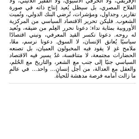
الإفريقي، ولا الحرفي الآسيوي، ولا الفقير اللاتيني، ولا
الفلاح المصري، بل سيظل يُعيد إنتاج ذاته في صورة
تقارير، وجداول، ومؤشرات، تُرضي البنك الدولي، وتُميت
الشعوب. فليكن تحرير الاقتصاد السياسي من المركزية
الأوروبية بمثابة نداء: دعونا نحرر العِلم من ضيقه، ونُعيد
له روحه. دعونا نكسر القيد المعرفي، ونبني اقتصادًا
سياسيًا يُعانق الإنسان، لا السوق. دعونا نرسم، معًا،
ملامح غدٍ لا يقود فيه المخبولون العميان، بل تصنعه
الحضارات مجتمعة، لا متنافسة، غدٌ يسير فيه الاقتصاد
السياسي جنبًا إلى جنب مع الشعر، والتاريخ مع الحُلم،
والعقل مع العدالة، من أجل إنسانٍ… واحد… في عالمٍ
ما زالت أمامه فرصة مدهشة للحياة.