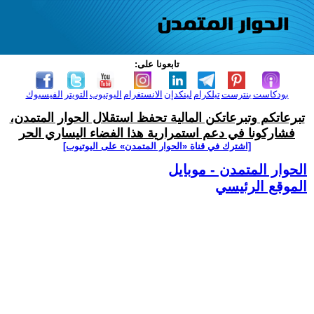
تابعونا على:
بودكاست
بنترست
تيلكرام
لينكدإن
الانستغرام
اليوتيوب
التويتر
الفيسبوك
تبرعاتكم وتبرعاتكن المالية تحفظ استقلال الحوار المتمدن،
فشاركونا في دعم استمرارية هذا الفضاء اليساري الحر
[اشترك في قناة ‫«الحوار المتمدن» على اليوتيوب]
الحوار المتمدن - موبايل
الموقع الرئيسي