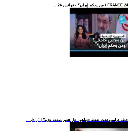
.. من يحكم إيران؟ • فرانس 24 / FRANCE 24
.. خطة ترامب تحت ضغط نتنياهو.. هل تتغير صفقة غزة؟ | #رادار