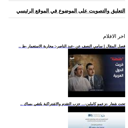
التعليق والتصويت على الموضوع في الموقع الرئيسي
اخر الافلام
.. فصل المقال | سامي النصف عن -عبد الناصر-: محاربة الاستعمار -ط
.. تحت شعار -نزعمو كاملين-... حزب التقدم والاشتراكية يلتقي بساك