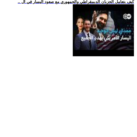
.. كيف يتعامل الحزبان الديمقراطي والجمهوري مع صعود اليسار في ال