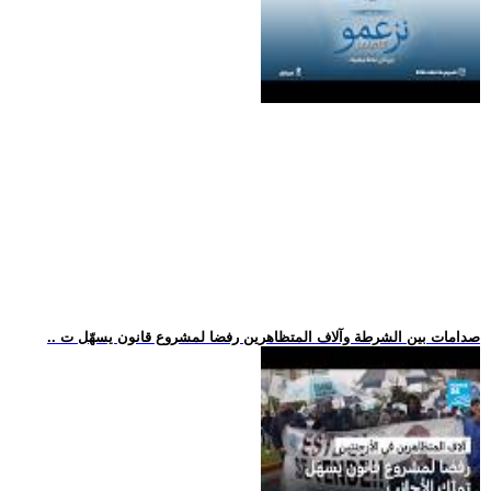
.. صدامات بين الشرطة وآلاف المتظاهرين رفضا لمشروع قانون يسهّل ت