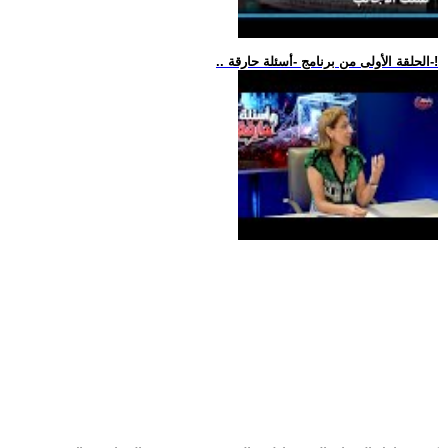
.. الحلقة الأولى من برنامج -أسئلة حارقة-!