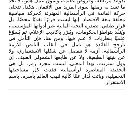
بفوائد مرتفعة، وقروض عقيمة، وسوق عمل هش، لا تجد
ما تسد به رمقها سوى المزيد من الائتمان. هكذا، تتجلى
حركة الفائدة في الرأسمالية المهترئة كحركة سياسية
مغلّفة بلغة الاقتصاد. إنها ليست قرارًا نقديًا محضًا، بل
قرار طبقي، تصدره النخبة المالية عبر أدواتها المؤسسية،
ويُنفّذ بتواطؤ الحكومات، ويُبرّر بأكاذيب الإعلام، ثم يُسوّغ
علميًا بنظريات لا علم فيها. ومن هنا، فإن التأمل في
تأرجح الفائدة هو تأمل في القلب النابض للأزمة
الرأسمالية، أزمة لا تنفصل عن شكلها الاستعماري، ولا
عن بنيتها الطبقية، ولا عن طابعها الشمولي العنيف. إن
وول ستريت، بهذا المعنى، ليست مجرد رمز، بل هي
الحقيقة المعاصرة لرأسمالية فقدت كل مساحيقها
التجميلية، وباتت تُدار علنًا كآلية لنهب العالم بأسره، باسم
الاستقرار.