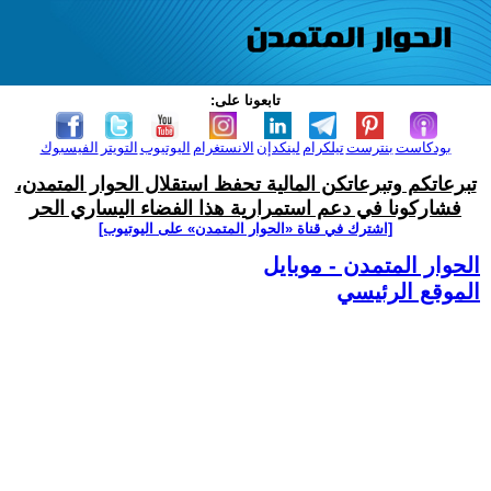
تابعونا على:
بودكاست
بنترست
تيلكرام
لينكدإن
الانستغرام
اليوتيوب
التويتر
الفيسبوك
تبرعاتكم وتبرعاتكن المالية تحفظ استقلال الحوار المتمدن،
فشاركونا في دعم استمرارية هذا الفضاء اليساري الحر
[اشترك في قناة ‫«الحوار المتمدن» على اليوتيوب]
الحوار المتمدن - موبايل
الموقع الرئيسي