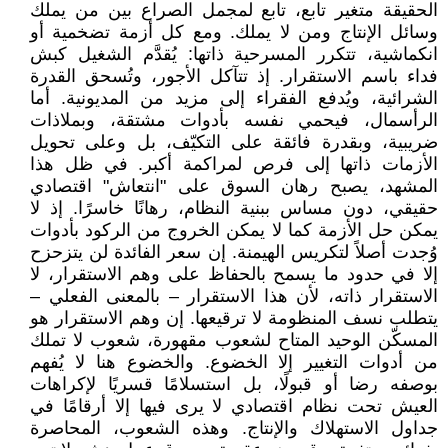
الحقيقة متغير تابع، تابع لمجمل الصراع بين من يملك
وسائل الإنتاج ومن لا يملك. ومع كل أزمة تضخمية أو
انكماشية، تتكرر المسرحية ذاتها: يُقدَّم الشغيل كبش
فداء باسم الاستقرار. إذ تتآكل الأجور، وتُسحق القدرة
الشرائية، ويُدفع الفقراء إلى مزيد من المديونية. أما
الرأسمال، فيحمي نفسه بأدوات مشتقة، وبملاذات
ضريبية، وبقدرة فائقة على التكيّف، بل وعلى تحويل
الأزمات ذاتها إلى فرص لمراكمة أكبر. في ظل هذا
المشهد، يصبح رهان السوق على "انتعاش" اقتصادي
حقيقي، دون مساس ببنية النظام، رهانًا خاسرًا. إذ لا
يمكن حل الأزمة كما لا يمكن الخروج من الركود بأدوات
وُجدت أصلاً لتكريس الهيمنة. إن سعر الفائدة لن يتزحزح
إلا في حدود ما يسمح بالحفاظ على وهم الاستقرار، لا
الاستقرار ذاته، لأن هذا الاستقرار – بالمعنى الفعلي –
يتطلب نسف المنظومة لا ترقيعها. إن وهم الاستقرار هو
المسكّن الوحيد المتاح لشعوب مقهورة، شعوب لا تملك
من أدوات التغيير إلا الخضوع. والخضوع هنا لا يُفهم
بوصفه رضا أو قبولًا، بل استسلامًا قسريًا لإكراهات
العيش تحت نظام اقتصادي لا يرى فيها إلا أرقامًا في
جداول الاستهلاك والإنتاج. وهذه الشعوب، المحاصرة