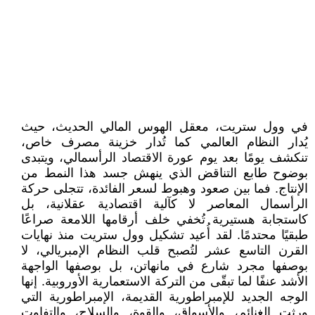
في وول ستريت، معقل الهوس المالي الحديث، حيث
يُدار النظام العالمي كما تُدار خزينة مصرف خاص،
تنكشف يومًا بعد يوم عورة الاقتصاد الرأسمالي، ويتبدى
بوضوح طابع التناقض الذي ينهش جسد هذا النمط من
الإنتاج. فما بين صعود وهبوط لسعر الفائدة، تتجلى حركة
الرأسمال المعاصر لا كآلية اقتصادية عقلانية، بل
كاستجابة هستيرية تُخفي خلف أرقامها اللامعة صراعًا
طبقيًا محتدمًا. لقد أُعيد تشكيل وول ستريت منذ نهايات
القرن التاسع عشر لتُصبح قلب النظام الإمبريالي، لا
بوصفها مجرد شارع في مانهاتن، بل بوصفها الواجهة
الأشد عنفًا لما تبقّى من التركة الاستعمارية الأوروبية. إنها
الوجه الجديد للإمبراطورية القديمة، الإمبراطورية التي
ورثت الغنائم، والأسواق، والقوة، والسلاح، والتفاوت