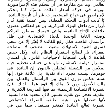
العالمي. وما من مفارقة في أن تتحكم هذه الإمبراطورية
الوريثة في حركة أسعار الفائدة عالميًا، كما يتحكم
الإمبراطور في خراج المستعمرات. غير أن تأرجح الفائدة،
أيًا كانت أدوات التحكم المعلنة، ليس عملية تقنية تُدار
بأزرار من داخل البنوك المركزية، بل هو انعكاس عضوي
لعلاقات الإنتاج القائمة، والتي تتمسك بمنطق التراكم
بوصفه الغاية الوحيدة للحياة الاقتصادية في ظل
الرأسمال الناهب. فكل رفع للفائدة لا يُعبّر إلا عن سعي
قسري لتقييد الاستهلاك وضبط التضخم، لا لمصلحة
الفقراء، بل لصالح استقرار النظام ذاته. وكل خفض
للفائدة لا يأتي استجابةً لاحتياجات الناس، بل لضمان
استمرار دوامة الاستثمار، ولو على حساب تحطيم حياة
الملايين من الشغيلة المثقلين بالديون. إن الفائدة، في
جوهرها، ليست مجرد أداة نقدية، بل علاقة قوة. إنها
نسبة تعكس توازن القوى بين الرأسمال والعمل، بين
مالك الأصول ومن لا يملك إلا قوة عمله. لذلك، فإن
النظرية الاقتصادية الرسمية، بما فيها المدرسة الكينزية أو
النقدية، تعجز عن تقديم تفسير كافٍ لتحديد هذه النسبة،
لأنها تفصلها عن البنية الطبقية للصراع الاجتماعي.
النظرية تعالج الفائدة كمتغير مستقل، بينما هي في