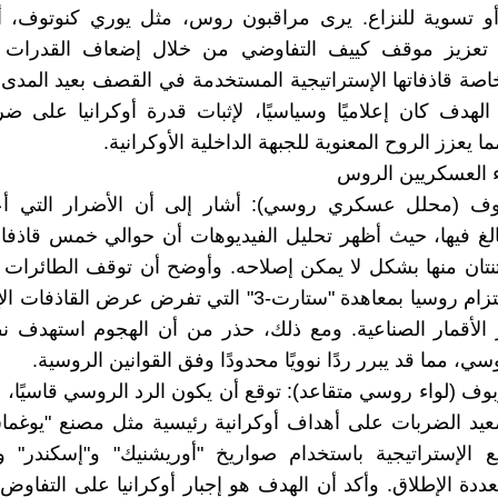
أو تسوية للنزاع. يرى مراقبون روس، مثل يوري كنوتوف، أ
تعزيز موقف كييف التفاوضي من خلال إضعاف القدرات 
اصة قاذفاتها الإستراتيجية المستخدمة في القصف بعيد المدى. 
لهدف كان إعلاميًا وسياسيًا، لإثبات قدرة أوكرانيا على 
 يعزز الروح المعنوية للجبهة الداخلية الأوكرانية.
اء العسكريين الروس
وف (محلل عسكري روسي): أشار إلى أن الأضرار التي أع
تان منها بشكل لا يمكن إصلاحه. وأوضح أن توقف الطائرات 
يعود إلى التزام روسيا بمعاهدة "ستارت-3" التي تفرض عرض الق
الأقمار الصناعية. ومع ذلك، حذر من أن الهجوم استهدف نظ
سي، مما قد يبرر ردًا نوويًا محدودًا وفق القوانين الروسية.
بوف (لواء روسي متقاعد): توقع أن يكون الرد الروسي قاسيًا، م
يد الضربات على أهداف أوكرانية رئيسية مثل مصنع "يوغما
ع الإستراتيجية باستخدام صواريخ "أوريشنيك" و"إسكندر" 
ددة الإطلاق. وأكد أن الهدف هو إجبار أوكرانيا على التفاو