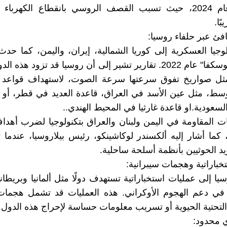
تاغانروغ عام 2024، حيث تسبب القصف الروسي بانقطاع الكهر
بًا.
افئ عبر حلفاء روسيا:
لوجيا العسكرية إلى كوريا الشمالية، إيران، واليمن، كما حد
السفينة "موسكفا" عام 2022. تقارير تشير إلى أن روسيا قد تزود هذ
ثل صواريخ تفوق سرعتها سرعة الصوت، لاستهداف قواعد 
سط، مثل عين الأسد في العراق، قاعدة العديد في قطر، أو 
لسعودية.او قاعدة غارثيا في المحيط الهندي..
 المقاومة في اليمن ولبنان والعراق بتكنولوجيا لضرب أهدا
، كما أشار إليه ألكسندر لوكاشينكو، رئيس بيلاروسيا، عندم
يد الحوثيين بأنظمة أسلحة ساحلية.
باراتية وهجمات سيبرانية:
يا إلى عمليات استخباراتية تستهدف دولًا مثل ألمانيا وبريطاني
 في دعم الهجوم الأوكراني. هذه العمليات قد تشمل هجمات 
 التحتية الحيوية أو تسريب معلومات حساسة لإحراج هذه الدول.
 محدود: