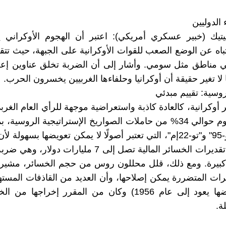
 الدوليين
ليتيك (خبير عسكري أمريكي): اعتبر أن الهجوم الأوكراني 
تباه عن الوضع الصعب للقوات الأوكرانية على الجبهة، حيث تتق
 مناطق مثل سومي. وأشار إلى أن الضربة تخلق عناوين إعلا
 لا تغير حقيقة أن أوكرانيا وحلفاءها الغربيين يخسرون الحرب.
روسية: تقييم مبدئي
ير أوكرانية، كالعادة كاذبة واستعراضية موجهة للرأي العام الغر
، دمر الهجوم حوالي 34% من حاملات الصواريخ الإستراتيجية الروسية
قاذفات "تو-95" و"تو-22إم"، التي تعتبر أصولًا لا يمكن تعويضها بسهولة
تعد تنتجها. تقديرات الخسائر المالية تصل إلى 7 مليارات دو
بيرة. ومع ذلك، قلل محللون روس من حجم الخسائر، مشيري
ات المتضررة يمكن إصلاحها، وأن العديد من القاذفات المست
قديمة (بعضها يعود إلى عام 1956) وكان من المقرر إخراجها
ة.