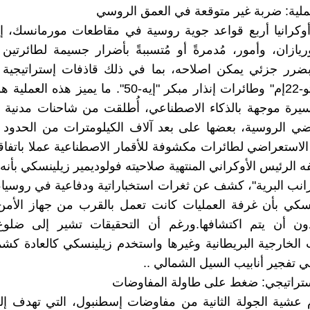
ملية: ضربة غير متوقعة في العمق الروسي
وكرانيا أربع قواعد جوية روسية في مقاطعات مورمانسك، إ
وريازان، وأمور، مُدمرةً أو مُتسببةً بأضرار جسيمة لطائرتين
بضرر جزئي يمكن اصلاحه، بما في ذلك قاذفات إستراتيجية
"تو-95" و"تو-22إم" وطائرات إنذار مبكر "إيه-50". ما يميز
يرة موجهة بالذكاء الاصطناعي، أُطلقت من شاحنات مدنية م
ضي الروسية، بعضها على بعد آلاف الكيلومترات من الحدود ال
ذ الاستعراضي لطائرات مكشوفة للأقمار الاصطناعية عملا باتفا
 الرئيس الأوكراني المنتهية صلاحيته فولوديمير زيلينسكي بأنه
رانب البرية"، كشف عن ثغرات استخباراتية ودفاعية في روسيا
نسكي بأن غرفة العمليات كانت تعمل بالقرب من جهاز الأمن
ن أن يتم اكتشافها.ورغم أن التحقيقات تشير إلى ضلوع
 الخارجية البريطانية وغيرها واستخدم زيلينسكي كالعادة كشم
 تفجير أنابيب السيل الشمالي ..
ستراتيجي: ضغط على طاولة المفاوضات
 عشية الجولة الثانية من مفاوضات إسطنبول، التي تهدف إل