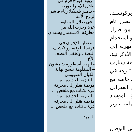
-
رؤية جورج قرم في
ظلال الإمبراطورية
-
تدمير بلجيكا: رثاء فاشي
يركوتسك،
لروح الأمة
 بضرر تام
-
في ظلال المقاومة –
غزة وحزب الله بين
 من طراز
مطرقة الاستعمار وسندان
 هذه العملية هو استخدام
...
-
عصابة الإخوان في
هربة إلى
فرنسا: لوفيغارو تكشف
النصف وتخفي النصف
أوكرانية.
الآخ ...
قية ستارت
-
انهيار أسطورة شمشون
– المقاومة تنسج نهاية
 "نزهة في
الكيان الصهيوني
، خاصة مع
-
النازية الجديدة - من
هزيمة هتلر إلى محرقة
 الفدرالي
غزة..كتاب مع ملخص ...
 الموساد
-
النازية الجديدة - من
هزيمة هتلر إلى محرقة
اعة تبرير
غزة ..كتاب مع ملخص ...
المزيد.....
ى التوصل