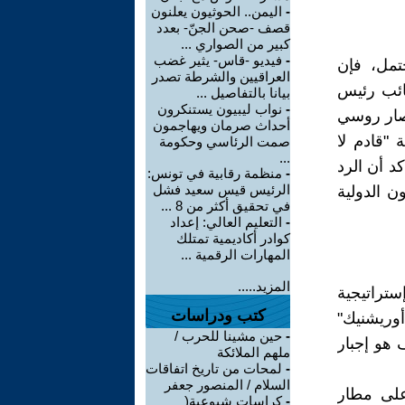
-
اليمن.. الحوثيون يعلنون
قصف -صحن الجنّ- بعدد
كبير من الصواري ...
-
فيديو -قاس- يثير غضب
تمل، فإن
العراقيين والشرطة تصدر
ائب رئيس
بيانا بالتفاصيل ...
-
نواب ليبيون يستنكرون
صار روسي
أحداث صرمان ويهاجمون
 "قادم لا
صمت الرئاسي وحكومة
...
د أن الرد
-
منظمة رقابية في تونس:
الرئيس قيس سعيد فشل
ن الدولية
في تحقيق أكثر من 8 ...
-
التعليم العالي: إعداد
كوادر أكاديمية تمتلك
المهارات الرقمية ...
المزيد.....
ستراتيجية
كتب ودراسات
وريشنيك"
-
حين مشينا للحرب /
 هو إجبار
ملهم الملائكة
-
لمحات من تاريخ اتفاقات
السلام / المنصور جعفر
على مطار
-
كراسات شيوعية(