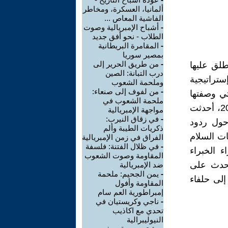
ألمانيا، العسكرة، ومخاطر
الفاشية المعاص ...
-
أشباح الإمبريالية وصوت
الطلاب - نحو أفق جديد
-
المقامرة البريطانية
بمصير سوريا
-
من طريق الحرير إلى
قة أطلق عليها
درب التبانة: الصين
تراتيجية
وملحمة الشعوب
-
من لفوف إلى صنعاء:
التي وصفتها
ملحمة الشعوب في
تقارير بأنها الأكثر جرأة منذ بدء الحرب الروسية الأوكرانية في فبراير 2022، أحدثت
مواجهة الإمبريالية
-
في زقاق النيرب:
حول ردود
ذكريات الطيبة وألم
ت السلام
الفراق في زمن الإمبريالية
-
في ظلال الفتنة: فلسفة
 الخبراء
المقاومة وصوت الشعوب
الحدث على
ضد الإمبريالية
-
يمن الجحيم: ملحمة
إلى حلفاء
المقاومة وأفول
إمبراطورية العم سام
-
ناجي وكريستيان في
تحدي مع اكاذيب
النيوليبرالية