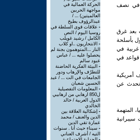
الحركة العمالية في
باء في نصف
مواجهة الحربين
العالميتين) ... /
عبدالرؤوف بطيخ
-
علاقات قوى السلطة في
ث بعد غرق
روسيا اليوم / النص
الكامل / رشيد غويلب
ه الدول بأسلحة
-
الانتحاريون ..او كلاب
غربية في
النار ...المتوهمون بجنة لم
يحصلوا عليه ... / عباس
قواعد في
عبود سالم
-
البيئة الفكرية الحاضنة
للتطرّف والإرهاب ودور
ف أمريكية
الجامعات في الت ... / عبد
الحسين شعبان
ا تحدث عن
-
المعلومات التفصيلية
ل850 ارهابي من ارهابيي
الدول العربية / خالد
الخالدي
ا، المتهمة
-
إشكالية العلاقة بين
الدين والعنف / محمد
سيبرانية
عمارة تقي الدين
-
سيناء حيث أنا . سنوات
التيه / أشرف العناني
-
الجدلية الاجتماعية