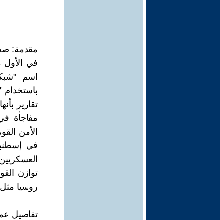
مقدمة: صفع
اسم "شبكة
مفاجأة في
الأمن الق
في إسطنبو
العسكريين 
توازن القوى
روسيا مثل ك
تفاصيل عمل