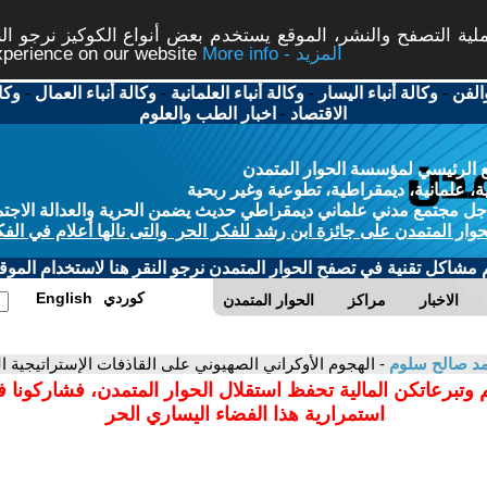
ة التصفح والنشر، الموقع يستخدم بعض أنواع الكوكيز نرجو النق
More info - المزيد
experience on our website
الفن
-
وكالة أنباء اليسار
-
وكالة أنباء العلمانية
-
وكالة أنباء العمال
-
وكا
الاقتصاد
-
اخبار الطب والعلوم
 الرئيسي لمؤسسة الحوار المتمدن
، علمانية، ديمقراطية، تطوعية وغير ربحية
ل مجتمع مدني علماني ديمقراطي حديث يضمن الحرية والعدالة الاجتم
حوار المتمدن على جائزة ابن رشد للفكر الحر والتى نالها أعلام في الفك
م مشاكل تقنية في تصفح الحوار المتمدن نرجو النقر هنا لاستخدام الموقع
كوردي
English
الاخبار
مراكز
الحوار المتمدن
د صالح سلوم
- الهجوم الأوكراني الصهيوني على القاذفات الإستراتيجية الروسية في ي
 وتبرعاتكن المالية تحفظ استقلال الحوار المتمدن، فشاركونا 
استمرارية هذا الفضاء اليساري الحر