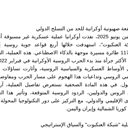
ة صهيونية أوكرانية للحد من التسلح الدولي
في الأول من يونيو 2025، نفذت أوكرانيا عملية عسكرية غير مسبو
 العنكبوت"، استهدفت خلالها أربع قواعد جوية روسية إس
باستخدام 117 طائرة مسيرة موجهة بالذكاء الاصطناعي. هذه العملية، 
 الأوساط العسكرية والسياسية الروسية، وأثارت تساؤلات 
ومي الروسي وتداعيات هذا الهجوم على مسار الحرب ومفاوضا
ل. في هذه المادة الصحفية نستعرض تفاصيل العملية، آراء
الروس والدوليين، الردود الروسية المتوقعة، وتأثير هذا 
 الإقليمي والدولي، مع التركيز على دور التكنولوجيا المحولة 
وريا الشمالية وإيران واليمن.
ية "شبكة العنكبوت" والسياق الإستراتيجي