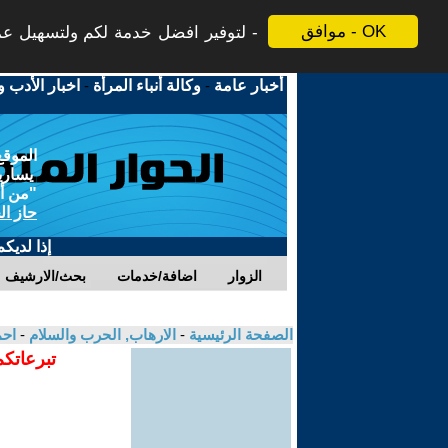
موافق - OK
لتوفير افضل خدمة لكم ولتسهيل عملي
أخبار عامة
-
وكالة أنباء المرأة
-
اخبار الأدب و
الموقع
يسارية
"من أج
حاز ال
إذا لديك
الزوار
اضافة/خدمات
بحث/الارشيف
الصفحة الرئيسية
-
الارهاب, الحرب والسلام
-
احم
تبرعاتكم