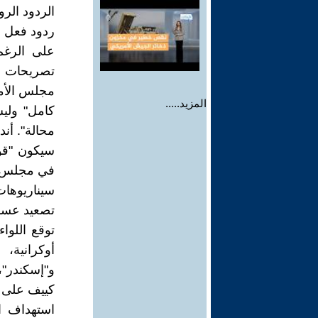
الردود الرو
ردود فعل ر
على الرغم
تصريحات ا
مجلس الأم
المزيد.....
كامل" وليس
محالة". أن
سيكون "قويً
في مجلس ا
سيناريوهات
تصعيد عسكر
توقع اللوا
أوكرانية،
و"إسكندر"،
كييف على 
استهداف ا