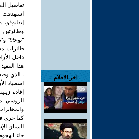
تفاصيل الع
استهدفت أ
إيفانوفو، 
وطائرتين 
طائرات مس
داخل الأرا
هذا التنفي
، الذي وصفه
اخر الافلام
اصطياد الأ
إفادة زيلي
الروسي دو
والمخابرات
كما جرى في
السياق الإ
جاء الهجوم