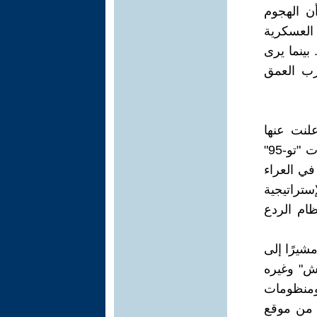
ن الهجوم
العسكرية
بينما يرى
ضرب العمق
لنت عنها
أوكرانيا مبالغ فيها، حيث أظهر تحليل الفيديوهات أن حوالي خمس قاذفات "تو-95"
في العراء
اذفات الإستراتيجية
ام الردع
شيرًا إلى
ش" وغيره
ومنظومات
ض من موقع