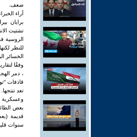
ضعف.
آراء الخبراء
برايان بير
تشتيت الان
الروسية في
للنظر لكنها
الخسائر ال
وفقًا لتقار
وعسكرية ك
بعض الطائر
سنوات قليل