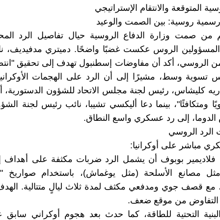
سية المتوقعة والانتقام الإستراتيجي
سمية روسية: بين الصمت والوعيد
 من صمت وزارة الدفاع الروسية حيال تفاصيل الرد المح
لمسؤولين الروس عكست غضبًا واضحًا. دميتري مدفيديف، ن
ن الروسي، أكد أن مفاوضات إسطنبول تهدف إلى تحقيق "انت
 تسوية وسط، مشيرًا إلى أن الرد على الهجمات الأوكرانية
دريه كليشاس، رئيس لجنة مجلس الاتحاد للشؤون الدستورية، أك
ا ومتكافئًا"، بينما دعا أليكسي تشيبا، نائب رئيس لجنة الشؤو
لدوما، إلى رد عسكري واسع النطاق.
 الرد الروسي
ي مباشر على أوكرانيا:
ء فلاديمير بوبوف أن يشمل الرد ضربات مكثفة على أهداف إ
 مثل مصانع الأسلحة (مثل يوغماش)، باستخدام صواريخ "أ
 مع قصف جوي ومدفعي مكثف لمدة ثلاث ليالٍ متتالية. الهدف
التفاوض من موقع ضعف.
لبنية التحتية للطاقة، كما حدث بعد هجوم أوكراني سابق 