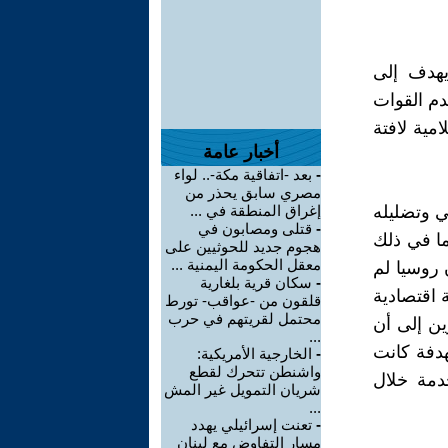
يهدف إلى
دم القوات
مية لافتة
أخبار عامة
-
بعد -اتفاقية مكة-.. لواء
مصري سابق يحذر من
بي وتضليله
إغراق المنطقة في ...
-
قتلى ومصابون في
، بما في ذلك
هجوم جديد للحوثيين على
معقل الحكومة اليمنية ...
 لأن روسيا لم
-
سكان قرية بلغارية
لار، وهي ضربة اقتصادية
قلقون من -عواقب- تورط
محتمل لقريتهم في حرب
ن إلى أن
...
هدفة كانت
-
الخارجية الأمريكية:
واشنطن تتحرك لقطع
 من الخدمة خلال
شريان التمويل غير المش
...
-
تعنت إسرائيلي يهدد
مسار التفاوض مع لبنان