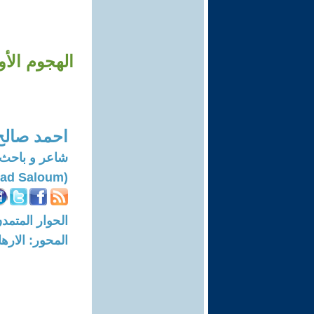
الهجوم الأ
احمد صالح
شاعر و باحث 
(Ahmad Saloum)
الحوار المتمدن-العدد: 8363 - 5
المحور: الاره