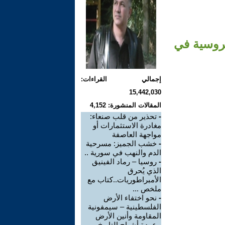
لروسية في
إجمالي القراءات:
15,442,030
المقالات المنشورة: 4,152
-
تحذير من قلب صنعاء:
مغادرة الاستثمارات أو
مواجهة العاصفة
-
خشب الجميز: مسرحية
الدم والنهب في سورية ..
-
روسيا – رماد الفينيق
الذي يُحرق
الأمبراطوريات..كتاب مع
ملخص ...
-
نحو اختفاء الأرض
الفلسطينية – سيمفونية
المقاومة وأنين الأرض
-
عودة أشباح التاريخ -