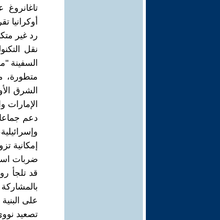
أوكرانيا تقري
رد غير متك
نقل التكنو
متطورة، م
الشرق الأو
الإمارات وا
دعم جماعات
وإسرائيلية
إمكانية تزو
ضربات استخ
قد تلجأ روس
بالمشاركة
على البنية
تصعيد نووي