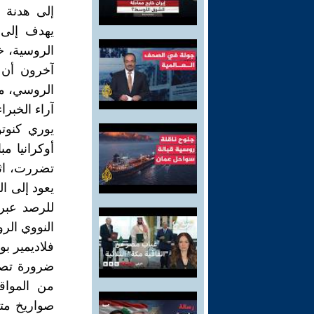
إلى هدنة 
يهدف إلى 
الروسية، خ
آخرون أن ا
الروسي، مما
آراء الخبر
يوري كنوت
تضررت، اثن
للرصد عبر 
النووي الرو
فلاديمير بو
ضرورة تصع
من المواق
صواريخ متع