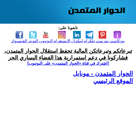
تابعونا على:
بودكاست
بنترست
تيلكرام
لينكدإن
الانستغرام
اليوتيوب
التويتر
الفيسبوك
تبرعاتكم وتبرعاتكن المالية تحفظ استقلال الحوار المتمدن،
فشاركونا في دعم استمرارية هذا الفضاء اليساري الحر
[اشترك في قناة ‫«الحوار المتمدن» على اليوتيوب]
الحوار المتمدن - موبايل
الموقع الرئيسي