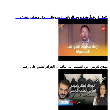
.. كلمة أخيرة -أزمة خطوط الهواتف المحمولة.. المخرج سامح سند: ما
.. مهدي لعريبي: من السينما إلى -مافيا-... الجزائر تقبض على زعيم