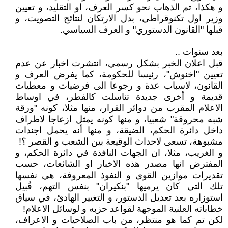
و هكذا، تم الذهاب نحو كسر العرف، او التقليد، و تعيين
وزير اول تكنوقراطي، بدل الارتكان لنتائج التصويت، و
قبلها "القانون الدستوري" و العرف السياسي.
بعد سنوات ..
قبل اعلان الخبر بشكل رسمي، انتشرت اخبار عن عدم
تعيين "اخنوش"، رئيسا للحكومة، كما يفرض العرف و
القانون، لاسباب عدة و رجوعا الى فرضيات و معطيات
قديمة و أخرى جديدة تناسلت كالفطر، في اوساط
الاعلام المقرب من دوائر القرار، منها مثلا، كونه "ورقة
شبه محروقة" شعبيا، و منها كونه يمثل ازعاجا لاطراف
داخل دائرة الحكم، الضيقة، و منها أنه يحمل اجندات
مشبوهة، تسعى لاحداث الوقيعة بين الشعب و القصر ؟!
و الغريب، مثلا، ان الجهات النافذة في دائرة الحكم، و
المفترض انها مصدر هذه الاخبار او الشائعات، حسب
تقديرات موازين القوى و النفوذ المعروفة، هي نفسها
تلك التي كان يرميها "بنكيران" بنفس التهم، قُبيل
استوزاره بعد تعديل الدستور، و التغيير الهادئ، في سياق
خطاباته العلنية الموجهة لقواعد حزبه و لوسائل الاعلام!
لكن تم كما هو منتظر، من باب الصلاحيات و الاعراف،