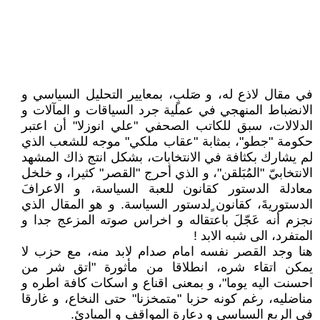
في مقال لاذع له، و صَلبٍ، بمعايير التحليل السياسي و
الانضباط المنهجي في عملية جرد السياقات و المآلات و
الدلالات، سبق للكاتب الصحفي "علي انوزلا" أن اعتبر
حكومة "جطو"، بمثابة "عقاب ملكي" موجه للشعب الذي
لم يشارك بكثافة في الانتخابات، بشكل انتج ذاك المشهد
الانتخابيّ "المُبَلقن"، و الذي أحرج "القصر" كثيرا، و خلخل
معادلة الدستور كقانون للعبة السياسة، و الاعرافَ
الدستوريةَ، كقانون ٍلدستور السياسة. و هو المقال الذي
نجزم أنه عَجّلَ باعتقاله و اخراس صوته المزعج جدا و
المتفرد، الى شبه الابد !
هنا وجد القصر نفسه امام صدام لابد منه، مع حزب لا
يمكن اتقاء شره، انطلاقا من مأثورة "اتق شر من
احسنت اليه يوما"، و بمعنى اقناع و اسكات كافة اطره و
مناضليه، رغم كونه حزبا "متمخزنا" حتى النخاع، و غارقا
في الريع السياسي و دعارة المواقف و المبادئ.