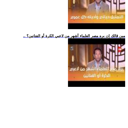
.. مين قالك إن بره مصر العلماء أشهر من لاعبي الكرة أو الفنانين؟