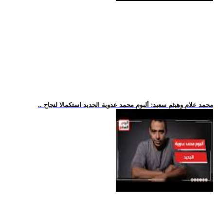
.. محمد علام وهيثم سعيد: ألبوم محمد عدوية الجديد استكمالا لنجاح