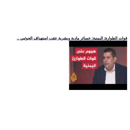
.. قوات الطوارئ اليمنية: خسائر مادية وبشرية عقب استهداف الحوثيي