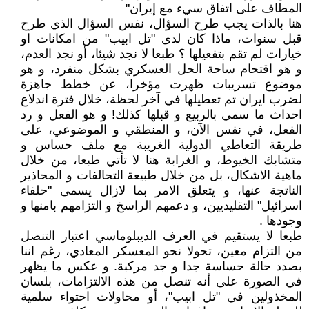
المطاف على اتفاق سيء مع إيران"
هنا بالذات يجب طرح السؤال، نفس السؤال الذي طرح
قبل سنوات، ماذا كان لدى "تل ابيب" من امكانات او
خيارات لم تقم بتفعيلها ؟ طبعا لا نجد شيئا، أو نجد العدم،
و هو اقتحام ساحة الحل العسكري بشكل منفرد، و هو
موضوع تسريبات ظهرت مؤخرا، عن خطط جاهزة
لضرب ايران تم تعطيلها في آخر لحظة، خلال فترة اندلاع
احداث ما سمي بالربيع و قبلها كذلك! و هو الفعل و رد
الفعل، في نفس الآن، و المنطقي و الموضوعي، على
طريقة التعاطي الدولية الغريبة مع ملف حساس و
متشابك الخيوط، و الغرابة هنا لا تأتي طبعا، من خلال
ماهية الاشكال، بل من خلال طبيعة التحالفات و المحاذير
الناتجة عنها، و يتعلق الامر بما لازال يسمى "حلفاء
اسرائيل" التقليديين، و دعمهم الراسخ و التزامهم بامنها و
وجودها .
طبعا لا يستقيم في العرف الديبلوماسي اعتبار التنصل
من التزام معين، تحولا نحو المعسكر المعادي، رغم اننا
بصدد حالة حساسة جدا و جد مركبة. و عكس ما يظهر
في الصورة على أنه تنصل من هذه الالتزامات، بلسان
المخذولين في "تل ابيب"، أو محاولات احتواء سلمية