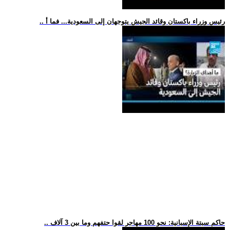
.. رئيس وزراء باكستان وقائد الجيش يتوجهان إلى السعودية... فما أ
.. حاكم سبتة الإسبانية: نحو 100 مهاجر لقوا حتفهم وما بين 3 آلاف