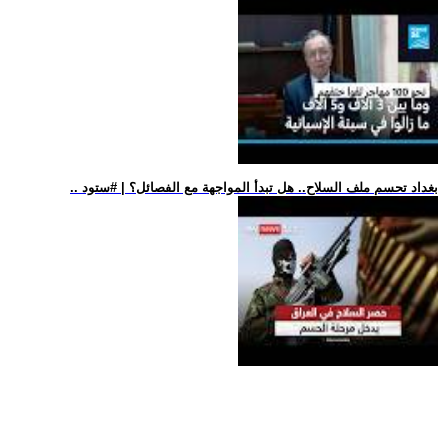
.. بغداد تحسم ملف السلاح.. هل تبدأ المواجهة مع الفصائل؟ | #ستود