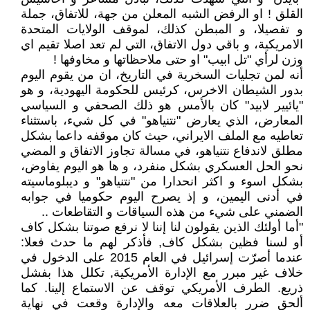
القلق ! او الرفض الشبه المعلن من جهة، للاتفاق، جملة
و تفصيلا، و المبطن كذلك، لموقف الولايات المتحدة
الامريكية، و باقي دول الاتفاق، التي لم تعد اصلا تقيم اي
وزن لرأي "تل ابيب" او حتى ملاحظاتها و مخاوفها !
أنه لمن تجليات السخرية في التاريخ، ان من يقوم اليوم
بدور الشيطان الاخرس، كرئيس للحكومة اليهودية، و هو
"يائيير لابيد" كان بالأمس هو ذلك الصحفي و السياسي
المعارض، الذي يعارض "نتنياهو" في كل شيء، باستثناء
تعاطيه مع الملف الايراني، حيث كان موقفه داعما بشكل
مطلق لاندفاع نتنياهو، في مسالة تجاوز الاتفاق و المضي
نحو الحل العسكري بشكل منفرد، و ها هو اليوم يفاوض،
بشكل اسوء و اكثر انحدارا من "نتنياهو" و ديبلوماسيته
في أدنى اليمين، و إذ يصرح اليوم حكوميا في جوابه
الضمني على شيء من هذه السياقات و التقاطعات ..
"أما أولئك الذين يقولون لنا إننا لا نرفع صوتنا بشكل كاف
أو لسنا فظين بشكل كاف, فأذكر لهم ما حدث فعلا:
عندما أصرّت إسرائيل في العام 2015 على الدخول في
خلاف غير مبرر مع الإدارة الأمريكية, تكلل هذا بفشل
ذريع. الطرف الأمريكي توقف عن الاستماع إلينا. كما
ألحق ضرر بالعلاقات معه والإدارة وقعت في نهاية