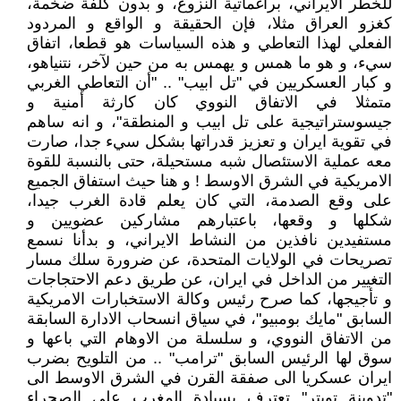
للخطر الايراني، براغماتية النزوع، و بدون كلفة ضخمة،
كغزو العراق مثلا، فإن الحقيقة و الواقع و المردود
الفعلي لهذا التعاطي و هذه السياسات هو قطعا، اتفاق
سيء، و هو ما همس و يهمس به من حين لآخر، نتنياهو،
و كبار العسكريين في "تل ابيب" .. "أن التعاطي الغربي
متمثلا في الاتفاق النووي كان كارثة أمنية و
جيسوستراتيجية على تل ابيب و المنطقة"، و انه ساهم
في تقوية ايران و تعزيز قدراتها بشكل سيء جدا، صارت
معه عملية الاستئصال شبه مستحيلة، حتى بالنسبة للقوة
الامريكية في الشرق الاوسط ! و هنا حيث استفاق الجميع
على وقع الصدمة، التي كان يعلم قادة الغرب جيدا،
شكلها و وقعها، باعتبارهم مشاركين عضويين و
مستفيدين نافذين من النشاط الايراني، و بدأنا نسمع
تصريحات في الولايات المتحدة، عن ضرورة سلك مسار
التغيير من الداخل في ايران، عن طريق دعم الاحتجاجات
و تأجيجها، كما صرح رئيس وكالة الاستخبارات الامريكية
السابق "مايك بومبيو"، في سياق انسحاب الادارة السابقة
من الاتفاق النووي، و سلسلة من الاوهام التي باعها و
سوق لها الرئيس السابق "ترامب" .. من التلويح بضرب
ايران عسكريا الى صفقة القرن في الشرق الاوسط الى
"تدوينة تويتر" تعترف بسيادة المغرب على الصحراء