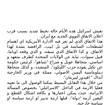
تعيش اسرائيل هذه الأيام حالة تخبط شديد بسبب قرب
اعلان الاتفاق النووي الجديد مع ايران.
هذا الاتفاق الذي لم تعر فيه الادارة الأمريكية اي اهتمام
لشطحات الساسة في تل ابيب، الرافضة بشدة لهذا
الاتفاق، و كذا الاتفاق الذي سبقه، و الذي وقعه اوباما،
قبيل سنوات، نيابة عن الولايات المتحدة كطرف متعهد و
اساسي، متجاهلا عويل و صراخ "نتنياهو"، كرئيس حكومة
عن تكتل يقوده حزب "الليكود"، المتشدد، و كذلك متجاهلا
ديبلوماسية اليمين الاصولي، ممثلة في وزير الخارجية
آنذاك " افيدور ليبرمان".
من خلال هذا التقابل البسيط يمكننا الوصول الى ما تعنيه
فعليا الازمة في الداخل "الاسرائيلي" بخصوص المسألة
الايرانية، حيث يمكن اعتبارها و بكافة اشكال القطع و
اليقين أزمة "دولة"، قبلها ازمة تدبير او ازمة سياسة او
سياسة خارجية.