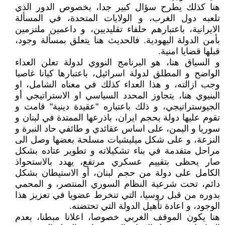
هنا كذلك يطرح سؤال كبير جدا، بخصوص الدور الذي
تلعبه دول الغرب، و الولايات المتحدة، في المسألة
الايرانية، باعتبارهم حلفاء تقليديين، و داعمين ملتزمين
بأمن الدولة اليهودية. فالحديث هنا يتعلق بمسألة وجود،
قبلها قضايا امنية.
و السياق هنا، هو البرنامج النووي لدولة تعلن العداء
الواضح و المطلق لدولة اسرائيل، باعتبارها كيانا غاصبا
وجب ازالته، و هذا العداء كذلك في معناه الشامل، او
البنيوي هنا، يتجاوز المحدد السياسي او الاستراتيجي أو
الجيوستراتيجي، و ذلك باعتباره "عقيدة دينية" قامت و
تقوم عليها دولة بحجم ايران، باذرعها الممتدة في لبنان و
سوريا و اليمن، على اساس عقائدي و طائفي حاد النبرة و
النزعة، و على شكل ميليشيات مسلحة بعضها وصل الى
مراحل متقدمة في بناء تشكيلاته و تطوير عتاده بشكل
صار يحظى بتقييم عسكري مرتفع، يهدد بالاستحواذ
الكامل على دولة من حجم لبنان، أو الاستيطان بشكل
دائم، تحت شرعية النظام السوري المنتصر، و المحمي
بدوره من قبل روسيا، التي تنخرط عضويا في تعزيز هذا
الوجود، و اعادة تأهيل الدولة التي تحتضنه.
هنا يكون الموقف الغربي خصوصا، اعلانا مبطنا، بعدم