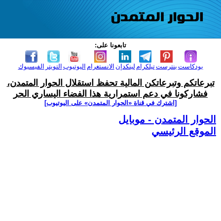
تابعونا على:
بودكاست
بنترست
تيلكرام
لينكدإن
الانستغرام
اليوتيوب
التويتر
الفيسبوك
تبرعاتكم وتبرعاتكن المالية تحفظ استقلال الحوار المتمدن،
فشاركونا في دعم استمرارية هذا الفضاء اليساري الحر
[اشترك في قناة ‫«الحوار المتمدن» على اليوتيوب]
الحوار المتمدن - موبايل
الموقع الرئيسي