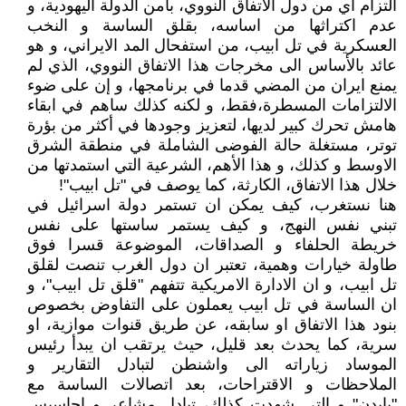
التزام اي من دول الاتفاق النووي، بامن الدولة اليهودية، و
عدم اكتراثها من اساسه، بقلق الساسة و النخب
العسكرية في تل ابيب، من استفحال المد الايراني، و هو
عائد بالأساس الى مخرجات هذا الاتفاق النووي، الذي لم
يمنع ايران من المضي قدما في برنامجها، و إن على ضوء
الالتزامات المسطرة،فقط، و لكنه كذلك ساهم في ابقاء
هامش تحرك كبير لديها، لتعزيز وجودها في أكثر من بؤرة
توتر، مستغلة حالة الفوضى الشاملة في منطقة الشرق
الاوسط و كذلك، و هذا الأهم، الشرعية التي استمدتها من
خلال هذا الاتفاق، الكارثة، كما يوصف في "تل ابيب"!
هنا نستغرب، كيف يمكن ان تستمر دولة اسرائيل في
تبني نفس النهج، و كيف يستمر ساستها على نفس
خريطة الحلفاء و الصداقات، الموضوعة قسرا فوق
طاولة خيارات وهمية، تعتبر ان دول الغرب تنصت لقلق
تل ابيب، و ان الادارة الامريكية تتفهم "قلق تل ابيب"، و
ان الساسة في تل ابيب يعملون على التفاوض بخصوص
بنود هذا الاتفاق او سابقه، عن طريق قنوات موازية، او
سرية، كما يحدث بعد قليل، حيث يرتقب ان يبدأ رئيس
الموساد زياراته الى واشنطن لتبادل التقارير و
الملاحظات و الاقتراحات، بعد اتصالات الساسة مع
"بايدن" و التي شهدت كذلك، تبادل مشاعر و احاسيس