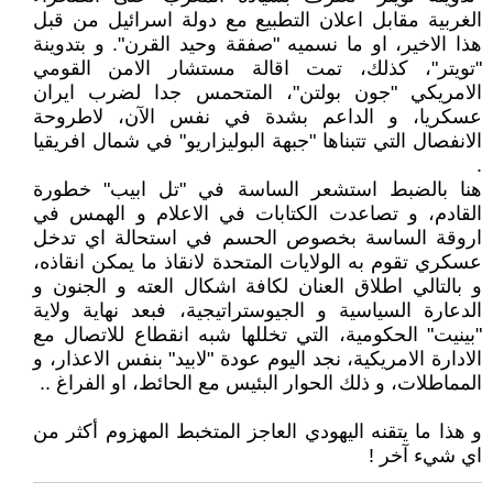
الغربية مقابل اعلان التطبيع مع دولة اسرائيل من قبل
هذا الاخير، او ما نسميه "صفقة وحيد القرن". و بتدوينة
"تويتر"، كذلك، تمت اقالة مستشار الامن القومي
الامريكي "جون بولتن"، المتحمس جدا لضرب ايران
عسكريا، و الداعم بشدة في نفس الآن، لاطروحة
الانفصال التي تتبناها "جبهة البوليزاريو" في شمال افريقيا
.
هنا بالضبط استشعر الساسة في "تل ابيب" خطورة
القادم، و تصاعدت الكتابات في الاعلام و الهمس في
اروقة الساسة بخصوص الحسم في استحالة اي تدخل
عسكري تقوم به الولايات المتحدة لانقاذ ما يمكن انقاذه،
و بالتالي اطلاق العنان لكافة اشكال العته و الجنون و
الدعارة السياسية و الجيوستراتيجية، فبعد نهاية ولاية
"بينيت" الحكومية، التي تخللها شبه انقطاع للاتصال مع
الادارة الامريكية، نجد اليوم عودة "لابيد" بنفس الاعذار، و
المماطلات، و ذلك الحوار البئيس مع الحائط، او الفراغ ..
و هذا ما يتقنه اليهودي العاجز المتخبط المهزوم أكثر من
اي شيء آخر !