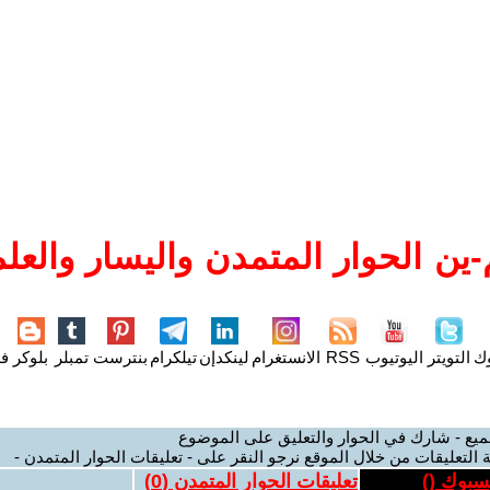
ين الحوار المتمدن واليسار والعلم
وك
التويتر
اليوتيوب
RSS
الانستغرام
لينكدإن
تيلكرام
بنترست
تمبلر
بلوكر
فل
ميع - شارك في الحوار والتعليق على الموضوع
 التعليقات من خلال الموقع نرجو النقر على - تعليقات الحوار المتمدن -
يسبوك (
)
تعليقات الحوار المتمدن (
0
)