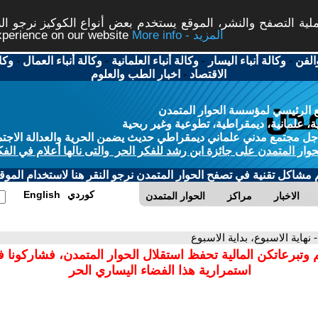
ة التصفح والنشر، الموقع يستخدم بعض أنواع الكوكيز نرجو النق
More info - المزيد
experience on our website
الفن
-
وكالة أنباء اليسار
-
وكالة أنباء العلمانية
-
وكالة أنباء العمال
-
وكا
الاقتصاد
-
اخبار الطب والعلوم
 الرئيسي لمؤسسة الحوار المتمدن
، علمانية، ديمقراطية، تطوعية وغير ربحية
ل مجتمع مدني علماني ديمقراطي حديث يضمن الحرية والعدالة الاجتم
حوار المتمدن على جائزة ابن رشد للفكر الحر والتى نالها أعلام في الفك
م مشاكل تقنية في تصفح الحوار المتمدن نرجو النقر هنا لاستخدام الموقع
كوردي
English
الاخبار
مراكز
الحوار المتمدن
- نهاية الاسبوع، بداية الاسبوع
 وتبرعاتكن المالية تحفظ استقلال الحوار المتمدن، فشاركونا 
استمرارية هذا الفضاء اليساري الحر