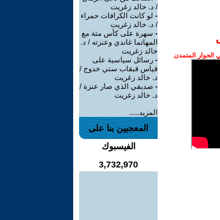
/ د. خالد زغريت
-
لو كانت الكرافات حمراء
/ د. خالد زغريت
-
سهرة على كأس متة مع
المهاتما غاندي وعنزته / د.
خالد زغريت
الحوار المتمدن
-
رسائل سياسية على
قياس قبقاب ستي خدوج /
د. خالد زغريت
-
صديقي الذي صار عنزة /
د. خالد زغريت
المزيد.....
المعجبين بنا على
الفيسبوك
3,732,970