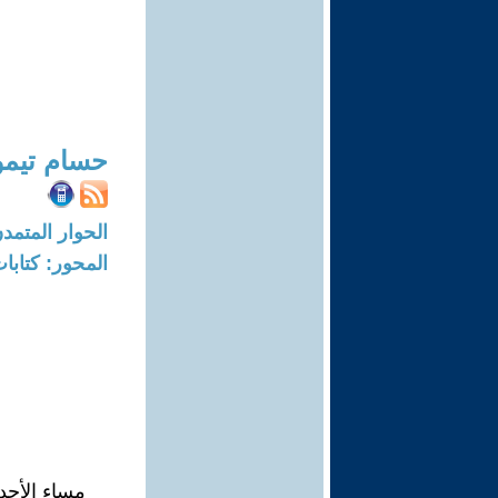
حسام تيمو
الحوار المتمدن-العدد: 7182 - 2
المحور: كتاب
مساء الأحد