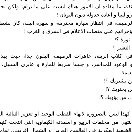
ئفة، ما مفاده ان الامور هناك ليست على ما يرام، ولكن ي
 ليبيا و اعادة جدولة ديون اليونان !
رصيف، في انتظار سيارة محترمة، و سهرة انيقة، كان نشطاء
راتهم على منصات الاعلام في الشرق و الغرب !
ورة ؟!
لتغيير ؟
افر، كلاب الزينة، عاهرات الرصيف، اليفون جدا، حيث يهدو
 الوعود للمداشر، و جنسا سريعا للمارة و عابري السبيل، 
ديمة ..
من يشتريك ؟!
من يحتويك ؟!
ا .. من يؤويك ؟!
كهذا ليس بالضرورة لانهاء القطب الوحيد او تعزيز الثنائية ال
تهي من مخلفات الربيع و اسمدته الكيماوية التي انتجت كثي
لخلقية الفكرية في العالمين العربي و الشمال افريقي، تمام