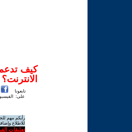
كيف تدعم-
الانترنت؟
تابعونا
على:
الفيسب
رأيكم مهم للج
للاطلاع وإضافة
تعليقات الف