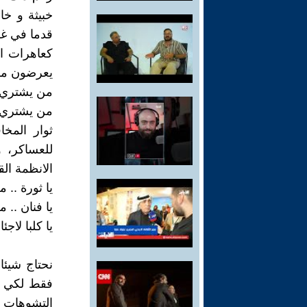
خبيثة و خا
قدما في غزو
كعاهرات ال
يعرضون مؤخ
من يشتري ث
من يشتري ا
ثوار المخ
للعساكر، و
الانظمة الق
يا ثورة .. 
يا فنان .. 
يا كلبا لاجئ
نحتاج شيئا 
فقط لكي نن
التشوهات ا