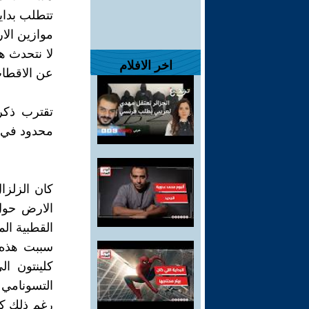
تتطلب بداي
موازين الار
لا نتحدث هن
اخر الافلام
عن الاقطاب
تقترب ذكر
محدود في محطة "فو
كان الزلز
الارض حول
القطبية ال
سببت هذه 
كلينتون ا
التسونامي 
رغم ذلك كا