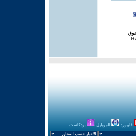
فليبورد
الموبايل
بودكاست