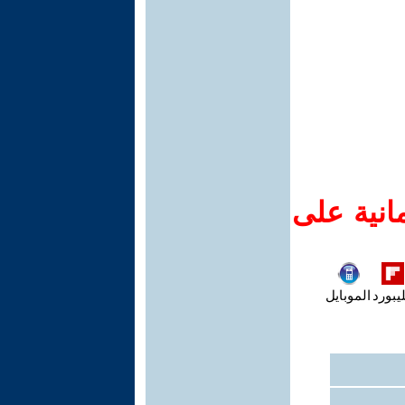
انية على
يبورد
الموبايل