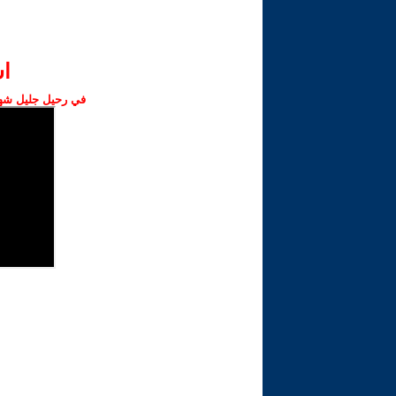
ا‫
في رحيل جليل شهبا