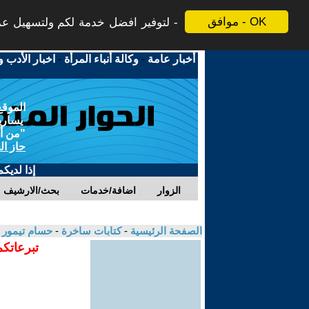
موافق - OK
لتوفير افضل خدمة لكم ولتسهيل عملي
أخبار عامة
-
وكالة أنباء المرأة
-
اخبار الأدب و
الموقع
يسارية
"من أج
حاز ال
إذا لديك
الزوار
اضافة/خدمات
بحث/الارشيف
الصفحة الرئيسية
-
كتابات ساخرة
-
حسام تيمور
تبرعاتكم