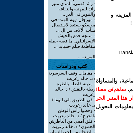
-
رائد فهمي: المدى منبر
رائد للمهنية والثقافة
والتنوير في العر ...
المزيفة و
-
مهرجان -يوم الهند- في
!
موسكو يستعد لاستقبال
مئات الآلاف من ال ...
-
منتجه خدم بالجيش
الإسرائيلي.. ما قصة حملة
مقاطعة فيلم -سبايد ...
Transl
المزيد.....
كتب ودراسات
-
مقامات وقف السرسرية
/ د. خالد زغريت
اعية، والمساواة
-
مدينة فاضلة بالطرة
م.
ساهم/ي معنا!
رذيلة بالنقش / د. خالد
زغريت
رار هذا المنبر الحر
-
في الطريق إلى الهفا /
د. خالد زغريت
معلومات التحويل
-
وحطوا رأس الوطن
بالخرج / د. خالد زغريت
-
قلق أممي من الباطرش
الحموي / د. خالد زغريت
-
الضحك من لحى الزمان