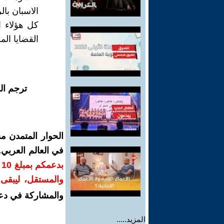
الاسبان بال
كل هؤلاء ا
القضايا الم
ترجم ال
الحوار المتمدن م
في العالم العربي
ب
والمستقل، ليبقى ص
والمشاركة في دع
المزيد.....