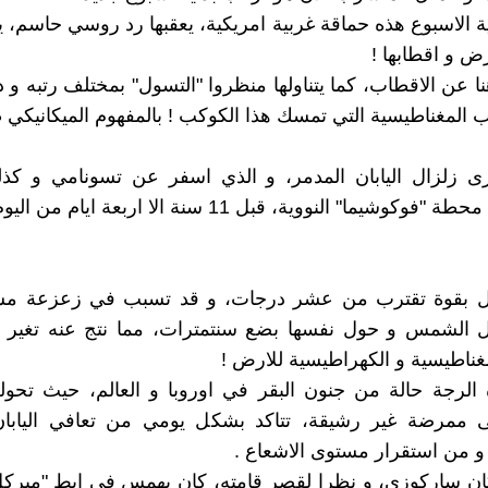
ة الاسبوع هذه حماقة غربية امريكية، يعقبها رد روسي حاسم، ي
ض و اقطابها !
ا عن الاقطاب، كما يتناولها منظروا "التسول" بمختلف رتبه و د
 المغناطيسية التي تمسك هذا الكوكب ! بالمفهوم الميكانيكي ط
ى زلزال اليابان المدمر، و الذي اسفر عن تسونامي و ك
كوشيما" النووية، قبل 11 سنة الا اربعة ايام من اليوم.
ال بقوة تقترب من عشر درجات، و قد تسبب في زعزعة مس
 الشمس و حول نفسها بضع سنتمترات، مما نتج عنه تغير
مغناطيسية و الكهراطيسية للارض !
الرجة حالة من جنون البقر في اوروبا و العالم، حيث تحول
لى ممرضة غير رشيقة، تتاكد بشكل يومي من تعافي اليابان
و من استقرار مستوى الاشعاع .
ن ساركوزي، و نظرا لقصر قامته، كان يهمس في إبط "ميركل"