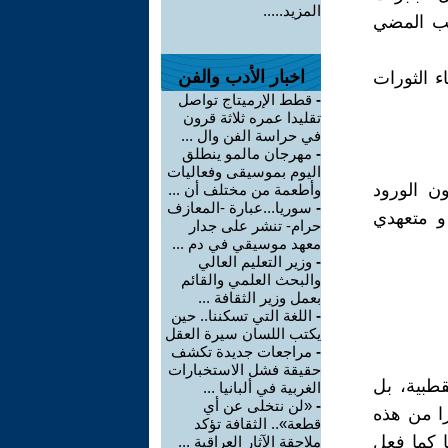
المزيد.....
جب المضي
اخبار الأدب والفن
 الثورات
-
قطط الإرميتاج تواصل
تقليدا عمره ثلاثة قرون
في حراسة الفن وال ...
-
مهرجان مالمو ينطلق
اليوم بموسيقى وفعاليات
ن الورود
وأطعمة من مختلف أن ...
-
سوريا...عبارة -المعازف
و متعهدي
حرام- تنشر على جدار
معهد موسيقي في دم ...
-
وزير التعليم العالي
والبحث العلمي والقائم
بعمل وزير الثقافة ...
-
اللغة التي تسكننا.. حين
يكتب اللسان سيرة العقل
-
مراجعات جديدة تكشف
حقيقة فشل الاستخبارات
قطبية، بل
الغربية في ألبانيا ...
-
«لن نتخلى عن أي
را من هذه
قطعة».. الثقافة تؤكد
ا كما فعل
ملاحقة الآثار العراقية ...