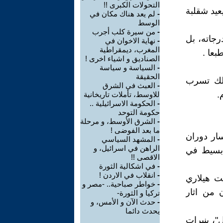
التحولات الكبرى !!
عيد شقلبة
-
لم يعد هناك مكان في
الوسط
-
من سيرة كلب أجرب
رجاته، بل
-
نهاية الاخوان في
المغرب، ديمقراطية
بعا .
الصناديق و اشياء اخرى !
-
السياسة و سياسة
الحقيقة
ذلك تسرب
-
العبث في الشرق
للاوسط، تأملات تاريخانية
-
الحكومة الاسرائيلية ..
حكومة التوحد
-
الشرق الأوسط، و مرحلة
ما بعد الفوضى !
ار دوران
-
المشهد السياسي
الراهن في اسرائيل، و
 بسيط في
الاقصى !!
-
في اشكالية الثورة
-
انقلاب في الاردن !
ت هيلاري
-
خواطر صباحية.. -مصر و
 من اثار
تركيا و الثورة-
-
حدث الآن و الأمس، و
يحدث دائما
، بنبرات