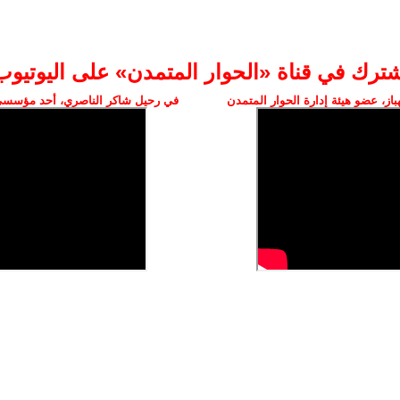
شترك في قناة «الحوار المتمدن» على اليوتيوب
ز، عضو هيئة إدارة الحوار المتمدن
في رحيل شاكر الناصري، أحد مؤسسي 