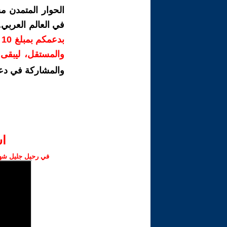
الحوار المتمدن م
في العالم العربي
ب
والمستقل، ليبقى ص
والمشاركة في دع
ا‫
في رحيل جليل شهبا