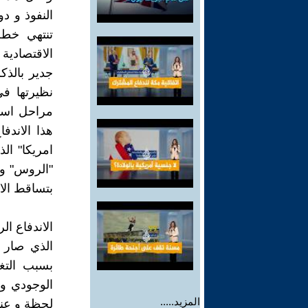
النفوذ و د
تنتهي خطة
الاقتصادية !
جدير بالذك
نظيرتها في
مراحل استف
هذا الاندف
امريكا" ال
"الروس" و 
بتساقط الان
الاندفاع ا
الذي صار 
بسبب التغ
الوجودي و
المزيد.....
لحظة و عن