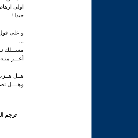
اولى ارهاص
جيدا !
و على قول 
...
مســـلك نــ
أعـــز منـه
هــل هــزت
وهــــل تص
ترجم ال