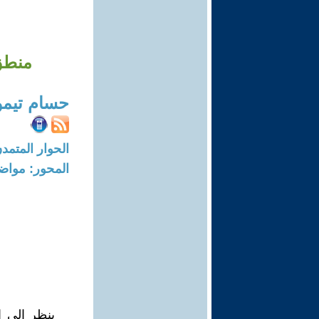
منطق 
حسام تيمو
الحوار المتمدن-العدد: 7163 - 22
المحور: مواض
ينظر الى ا