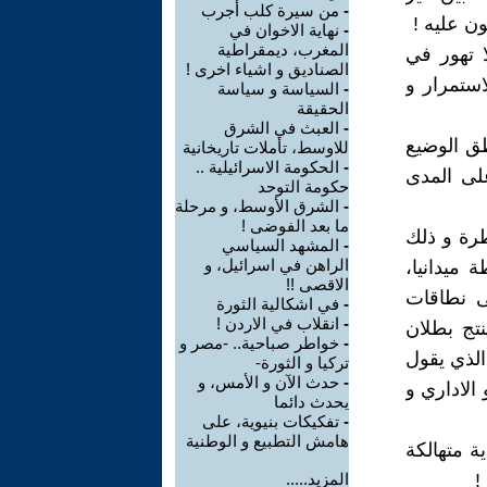
-
من سيرة كلب أجرب
ن عليه !
-
نهاية الاخوان في
المغرب، ديمقراطية
ا تهور في
الصناديق و اشياء اخرى !
استمرار و
-
السياسة و سياسة
الحقيقة
-
العبث في الشرق
طق الوضيع
للاوسط، تأملات تاريخانية
-
الحكومة الاسرائيلية ..
على المدى
حكومة التوحد
-
الشرق الأوسط، و مرحلة
ما بعد الفوضى !
طرة و ذلك
-
المشهد السياسي
الراهن في اسرائيل، و
ميدانيا،
الاقصى !!
لى نطاقات
-
في اشكالية الثورة
-
انقلاب في الاردن !
تج بطلان
-
خواطر صباحية.. -مصر و
الذي يقول
تركيا و الثورة-
-
حدث الآن و الأمس، و
 الاداري و
يحدث دائما
-
تفكيكات بنيوية، على
هامش التطبيع و الوطنية
ة متهالكة
!
المزيد.....