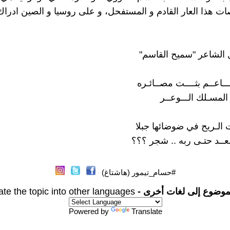
ات هذا العار القادم و المستفحل، و على روسيا و الصين ادراك 
الشاعر "سميح القاسم"
ــاعــم بثــــت مصــائـره
 المسـلك الـــوعــر
 الـريح في ضوضائها جبلا
عــد حتـى ربه .. شجر ؟؟؟
#حسام_تيمور (هاشتاغ)
موضوع إلى لغات أخرى -
ate the topic into other languages
Powered by
Translate