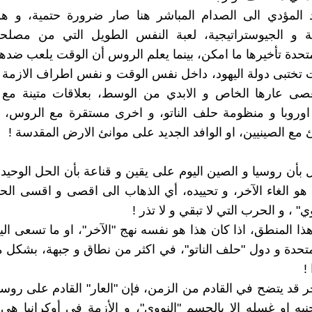
 المؤدي الى الصدام المباشر هنا صار ضرورة حتمية، و هو 
ية و الجيوستراتيجية، لعبة النفس الطويل التي من مصلحة 
لمتحدة تأخيرها ما امكن، بينما يعلم الروس أن الوقت يلعب ضده
ات تختبى دولة اليهود، داخل نفس الوقت و نفس اطراف الازمة 
ى عارها الخاص و الابدي من الوسط، بعلاقات متينة مع ا
اوروبا و منظومة حلف الناتو، و اخرى مستقرة مع الروس، و
 مع الصينيين، او الوافد الجديد على موانئ الارض المقدسة !
 بأن روسيا و الصين اليوم على يقين و قناعة بأن الحل الوحيد 
هو الغاء الآخر، و تحييده، أي الذهاب الى اقصى و اقسى الح
ي" ، و الحرب التي لا تبقي و لا تذر !
هذا المنطق، اذا كان هذا هو نفسه نهج "الآخر"، او ما تسعى ال
لمتحدة و دول "حلف الناتو"، في اكثر من نطاق و جبهة، بشكل 
!
ر قد يتضح في القادم من الزمن، فإن "العار" القادم على روسي
نبه او غسله الا بالحسم "النووي"، و الأزمة في أوكرانيا هي