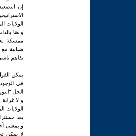
إن التصعيد
الاستراتيج
الولايات ا
و هنا بالذ
ممسكة بعص
ضبابية مع 
تفاهم ناشئ
يمكن القول
في الوجود 
الحل "النوو
و لا غرابة 
الولايات ا
يعد مستترا 
و بمعنى آخ
لا يمكن تج