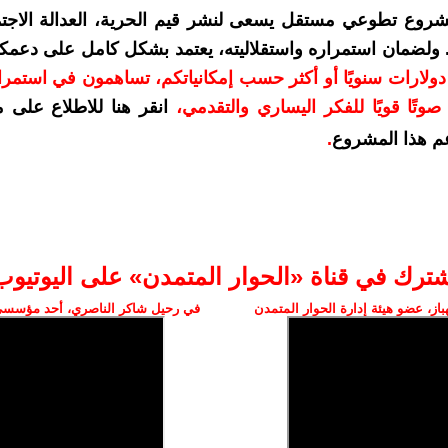
شروع تطوعي مستقل يسعى لنشر قيم الحرية، العدالة الاجتم
. ولضمان استمراره واستقلاليته، يعتمد بشكل كامل على دعمك
دعمكم بمبلغ 10 دولارات سنويًا أو أكثر حسب إمكانياتكم، تساهمون في استم
وتًا قويًا للفكر اليساري والتقدمي
،
انقر هنا للاطلاع على 
م هذا المشروع
.
شترك في قناة «الحوار المتمدن» على اليوتيوب
ز، عضو هيئة إدارة الحوار المتمدن
في رحيل شاكر الناصري، أحد مؤسسي 