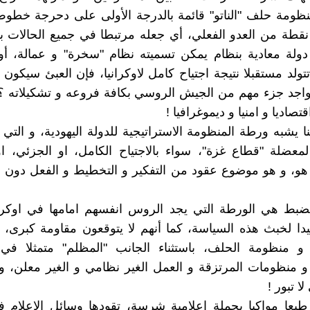
ومة حلف "الناتو" قائمة بالدرجة الأولى على دحرجة خطوط 
قطة من العدو الفعلي، أي جعله مرتبطا في جميع الحالات ب
دولة معادية بنظام يمكن تسميته نظام "سخرة" و عمالة، أو
ولد مستقبلا نتيجة اجتياح كامل لاوكرانيا، فإن العبئ سيكون ا
جد جزء مهم من الجيش الروسي بكافة فروعه و تشكيلاته ؟! 
تصاديا و امنيا و ديموغرافيا !
ا يشبه ورطة المنظومة الاستراتيجية للدولة اليهودية، و التي 
معضلة "قطاع غزة"، سواء بالاجتياح الكامل، او الجزئي، ا
هو، و هو موضوع عقود من التفكير و التخطيط و الفعل دون ن
لضبط هي الورطة التي يجد الروس انفسهم امامها في اوكران
دا لخبث هذه السياسة، كما أنهم لا يتوقعون مقاومة كبرى
ن و منظومة الحلف، باستثناء الجانب "المظلم" متمثلا في 
 و منظومات المرتزقة و العمل الغير نظامي و الغير معلن، و
لا تبور !
طبعا مواكبا بحملة اعلامية شرسة، تقودها وسائل الاعلام 