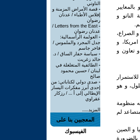
التاوتي
بالمعايير
-
قصة الأمراض المزمنة و
إفلاس الأطباء / عدنان
الناتو و
رضوان
م.
Letters from the East /
-
عدنان رضوان
و الصراع،
-
العولمة الرأسمالية:
مريكا، و
جدل المجرد والملموس /
فاخر جاسم
 تعاون و
-
سياسة حفار الساق / د.
خالد زغريت
-
الطائفية المتغلغلة في
لبنان / حسين محمود
صالح
للاستمرار
-
صدى دولي لكتاباتي: من
لول، و هو
إحدى أبرز مفكرات اليسار
الإيطالي إلى أ ... / رزكار
عقراوي
يه منظومة
المزيد.....
متصاعد لم
المعجبين بنا على
ا و الصين
الفيسبوك
 بالضرورة