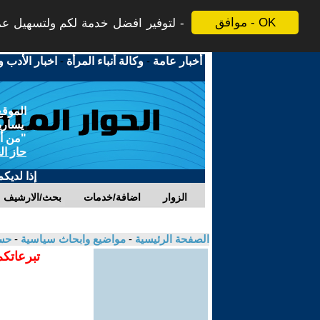
موافق - OK
لتوفير افضل خدمة لكم ولتسهيل عملي
أخبار عامة
-
وكالة أنباء المرأة
-
اخبار الأدب و
الموقع
يسارية
"من أج
حاز ال
إذا لديك
الزوار
اضافة/خدمات
بحث/الارشيف
الصفحة الرئيسية
-
مواضيع وابحاث سياسية
-
حسا
تبرعاتكم