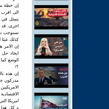
إن خطة منظ
الى اقرب ن
يتمثل في 
اخرى، قد تت
تستوجب توا
كذلك عبئا اق
إن الامر هن
ايجاد حل ل
الوضع كما 
؟!
إن هذه با
مدركون جي
الامريكيي
الاقتصادية
امريكا التي 
و كل هذا 