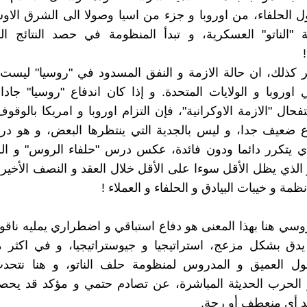
ول الحلفاء، من اوروبا و جزء من اسيا وصولا الى الشرق الاو
 "الناتو" العسكرية، و تبدأ المنظومة في حصد النتائج ال
ر كذلك، ان حالة الازمة و النفق المسدود في "روسيا" ليس
 اوروبا و الولايات المتحدة. و إذا كان اندفاع "روسيا" جاد
حال "الازمة الاوكرانية"، فإن التزام اوروبا و امريكا بالوق
اع ضعيف جدا، و ليس بالجدية التي ينتظرها البعض، و هو د
ذي يتكرر دائما ودون فائدة، عكس درس "حلفاء الروس" و ال
الذي يظل الأقل سوءا على الأقل خلال العقد و النصف الأخير،
ظمة و خيبات البيادق و الحلفاء و العملاء !
لروسي هنا بهذا المعنى هو دفاع استباقي و اضطراري يمليه نا
يدق بشكل مزعج، استراتيجيا و جيوستراتيجيا، و في اكثر 
ول العميق و المدروس لمنظومة حلف الناتو، و هنا نتحدث 
 الحرب الحديثة المباشرة، عن تصادم حتمي و مؤكد قد يح
د أي منعطف أو رجة.