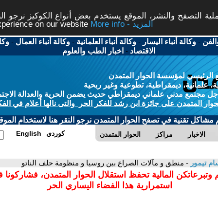
ة التصفح والنشر، الموقع يستخدم بعض أنواع الكوكيز نرجو النق
More info - المزيد
experience on our website
الفن
-
وكالة أنباء اليسار
-
وكالة أنباء العلمانية
-
وكالة أنباء العمال
-
وكا
الاقتصاد
-
اخبار الطب والعلوم
 الرئيسي لمؤسسة الحوار المتمدن
، علمانية، ديمقراطية، تطوعية وغير ربحية
ل مجتمع مدني علماني ديمقراطي حديث يضمن الحرية والعدالة الاجتم
حوار المتمدن على جائزة ابن رشد للفكر الحر والتى نالها أعلام في الفك
م مشاكل تقنية في تصفح الحوار المتمدن نرجو النقر هنا لاستخدام الموقع
كوردي
English
الاخبار
مراكز
الحوار المتمدن
م تيمور
- منطق و مآلات الصراع بين روسيا و منظومة حلف الناتو
 وتبرعاتكن المالية تحفظ استقلال الحوار المتمدن، فشاركونا 
استمرارية هذا الفضاء اليساري الحر