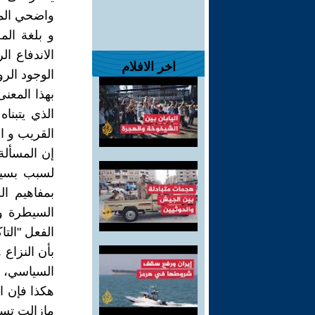
واضحي المع
و بلغة المص
الاندفاع ا
اخر الافلام
الوجود الرو
بهذا المعن
الذي يتبنا
القريب و ال
إن المسألة
لسبب بسيط،
بمفاهيم ال
السيطرة و
الفعل "الت
بأن النزاع 
السياسي، و
هكذا فإن ا
مازالت تست