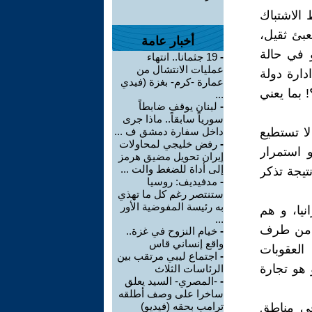
الاشتباك
عبئ ثقيل،
أخبار عامة
 في حالة
-
19 جثمانا.. انتهاء
عمليات الانتشال من
دارة دولة
عمارة -كرم- بغزة (فيدي
بما يعني
...
-
لبنان يوقف ضابطاً
سورياً سابقاً.. ماذا جرى
لا تستطيع
داخل سفارة دمشق ف ...
-
رفض خليجي لمحاولات
و استمرار
إيران تحويل مضيق هرمز
إلى أداة للضغط والت ...
تيجة تذكر
-
مدفيديف: روسيا
ستنتصر رغم كل ما تهذي
به رئيسة المفوضية الأور
يا، و هم
...
، من طرف
-
خيام النزوح في غزة..
واقع إنساني قاس
العقوبات
-
اجتماع ليبي مرتقب بين
 هو تجارة
الرئاسات الثلاث
-
-المصري- السيد يعلق
ساخرا على وصف أطلقه
ترامب بحقه (فيديو)
في مناطق