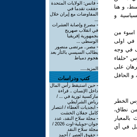
-
فانس: الولايات المتحدة
سط، و هنا
حققت تقدما في
المفاوضات مع إيران خلال
سياسية و
...
-
مصرع وإصابة العشرات
في انقلاب صهريج
ت اسوء من
بجمهورية إفريقيا
ا في اولى
الوسطى ...
-
مصر.. مرتضى منصور
وف في وجه
يطالب السيسي بالثأر بعد
رس "حلفاء
هجوم دمياط
رهان على
المزيد.....
 و الحافل
كتب ودراسات
-
حين استيقظ رأس المال
داخل الإنسان .. قراءة
ماركسية ثورية في ... /
قوس الخطر
رياض الشرايطي
-
ابجديات العطاء / انتصار
من نطاق،
كامل جفلان الخشت
بالمعيار
-
مجلة سلاح النقد، عدد
جوان-جويلية-اوت 2026 /
صل في أي
مجلة سلاح النقد
-
حقوق العصر / أحمد