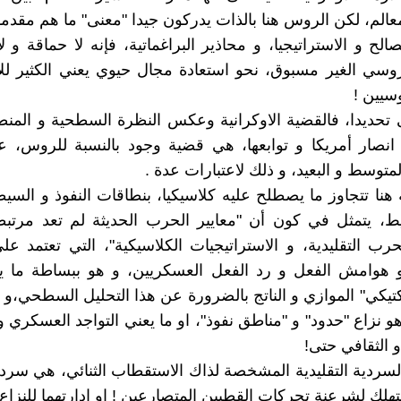
الم، لكن الروس هنا بالذات يدركون جيدا "معنى" ما هم مقدمو
الح و الاستراتيجيا، و محاذير البراغماتية، فإنه لا حماقة و ل
لروسي الغير مسبوق، نحو استعادة مجال حيوي يعني الكثير لل
سيين !
ى تحديدا، فالقضية الاوكرانية وعكس النظرة السطحية و المن
ه انصار أمريكا و توابعها، هي قضية وجود بالنسبة للروس، 
متوسط و البعيد، و ذلك لاعتبارات عدة .
 هنا تتجاوز ما يصطلح عليه كلاسيكيا، بنطاقات النفوذ و السي
 يتمثل في كون أن "معايير الحرب الحديثة لم تعد مرتبطة 
حرب التقليدية، و الاستراتيجيات الكلاسيكية"، التي تعتمد ع
 هوامش الفعل و رد الفعل العسكريين، و هو ببساطة ما ين
اكتيكي" الموازي و الناتج بالضرورة عن هذا التحليل السطحي،و 
هو نزاع "حدود" و "مناطق نفوذ"، او ما يعني التواجد العسكري و
 الثقافي حتى!
لسردية التقليدية المشخصة لذاك الاستقطاب الثنائي، هي سردي
هلك لشرعنة تحركات القطبين المتصارعين ! او ادارتهما للنزاع 