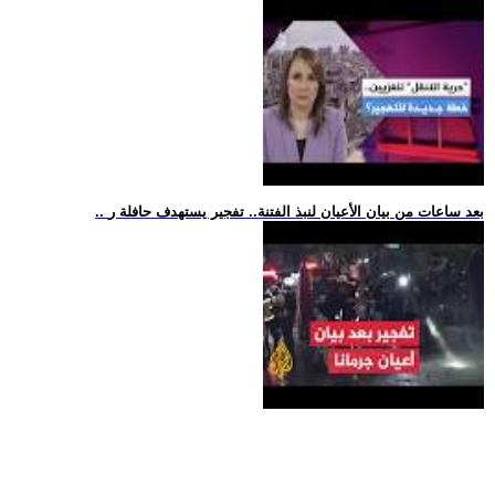
.. بعد ساعات من بيان الأعيان لنبذ الفتنة.. تفجير يستهدف حافلة ر