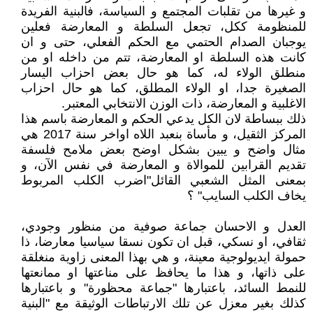
و غيرها من تقلبات المجتمع و السياسة، فالبنية الفريدة
للمنظومة ككل، تجعل السلطة و المعارضة فعلين
يوجبان الصدام الحتمي مع الحكم الفعلي، حتى و ان
كانت هذه السلطة او المعارضة، تتم من داخله او من
منطلق الولاء له، كما هو حال بعض احزاب اليسار
الصغيرة جدا، او الولاء المطلق، كما هو حال احزاب
الاغلبية و المعارضة، ذات الوزن الانتخابي المعتبر.
ذلك ببساطة لان الكل يدعي الحكم و المعارضة باسم هذا
المركز الثقيل، و مأساة بنعبد اللاه اواخر سنة 2017 هي
مثال واضح و يبين بشكل اوضح بعض ملامح فلسفة
تقديم القرابين للموالاة و المعارضة في نفس الآن، و
بمعنى المثل الشعبي القائل"اضرب الكلب المربوط
يخاف الكلب السايب" ؟
العدل و الاحسان جماعة صوفية من منظور وجودي،
ثقافي، او نسكي، قبل ان تكون نسقا سياسيا معارضا، ذا
حمولة ايديولوجية معينة، و هي بهذا المعنى زاوية منغلقة
على ذاتها، و هذا ما يحافظ على مناعتها او ممانعتها
للنمط السائد، باعتبارها "جماعة محظورة" و باعتبارها
كذلك بغير معزل عن تلك الارتباطات الوثيقة مع "البنية