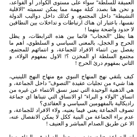
العميقة للسلطة" سواء على مستوى الكوادر او القواعد،
و نحن هنا بصدد كتلة مهمة مما يمكن تسميته "الاقلية
النشيطة" داخل المجتمع، و كذلك داخل دواليب الدولة
نفسها، باعتبار ان هناك ارتباطات و تداخلات بين النطاقين
لا حدود واضحة بينهما !
هنا يظل "الحجاب" قائما بين هذه الترابطات، و يظل
الحرج و الخجل، بالمعنى السياسي و السلطوي، اهم ما
يفصل بين انتماء الافراد للجماعة، و انتمائهم للمجتمع،
مجتمع السلطة او المخزن ؟! الاول بمفهوم الولاء، و
الثاني بمفهوم درئ الحرج !
كيف يلتقي نهج المنهاج النبوي مع منهاج النهج اللينيني،
هذا شيء من تجليات عقيدة "التصوف" داخل الجماعة، و
هي الذهنية الوحيدة التي تميز نسق الانتماء عن غيره من
انساق "الولاء و البراء" او الانساق التي تتبناها اي جماعة
راديكالية بالمفهومين السياسي و العقائدي؟
تصوف الجماعة يعني فيما يعنيه، ولاء الافراد للجماعة، و
عدم براء الجماعة من البنية ككل لا يمكن الانفصال عنه،
الا عن طريق الصدام المباشر و العنيف !