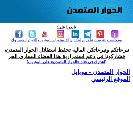
تابعونا على:
بودكاست
بنترست
تيلكرام
لينكدإن
الانستغرام
اليوتيوب
التويتر
الفيسبوك
تبرعاتكم وتبرعاتكن المالية تحفظ استقلال الحوار المتمدن،
فشاركونا في دعم استمرارية هذا الفضاء اليساري الحر
[اشترك في قناة ‫«الحوار المتمدن» على اليوتيوب]
الحوار المتمدن - موبايل
الموقع الرئيسي