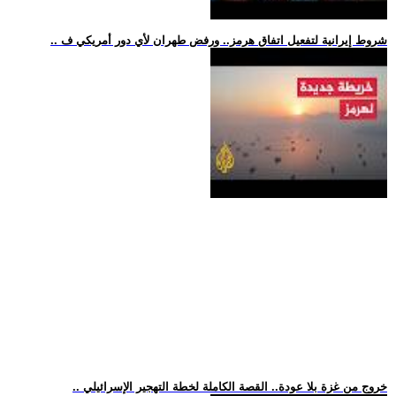
.. شروط إيرانية لتفعيل اتفاق هرمز.. ورفض طهران لأي دور أمريكي ف
.. خروج من غزة بلا عودة.. القصة الكاملة لخطة التهجير الإسرائيلي