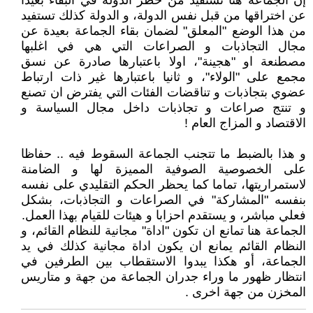
إن الجماعة هنا تستفيد من حظر الدولة في البقاء بعيدا
عن اختراقها من قبل نفس الدولة، و الدولة كذلك تستفيد
من هذا الوضع "المعلق" لضمان بقاء الجماعة بعيدة عن
مجال التجاذبات و الصراعات التي هي في اغلبها
مصطنعة او "هجينة"، اولا باعتبارها صادرة عن نسق
مجمع على "الولاء"، و ثانيا باعتبارها غير ذات ارتباط
عضوي بتجاذبات و تناقضات الفئات التي يفترض ان تصنع
و تنتج صراعات و تجاذبات داخل مجال السياسة و
الاقتصاد و المزاج العام !
و هذا بالضبط ما تتجنب الجماعة السقوط فيه .. حفاظا
على الخصوصية الصوفية المميزة لها و الضامنة
لاستمراريتها، تماما كما يحظر الحكم التقليدي على نفسه
بنفسه "المشاركة" في الصراعات و التجاذبات، بشكل
فعلي مباشر، و يستقدم احزابا و هيئات للقيام بهذا العمل.
الجماعة هنا تمانع ان تكون "اداة" مجانية للنظام القائم، و
النظام القائم يمانع ان يكون اداة مجانية كذلك في يد
الجماعة، أو هكذا يبدوا الاستقطاب بين الطرفين في
انتظار ظهور ما وراء جدران الجماعة من جهة و متاريس
المخزن من جهة اخرى .