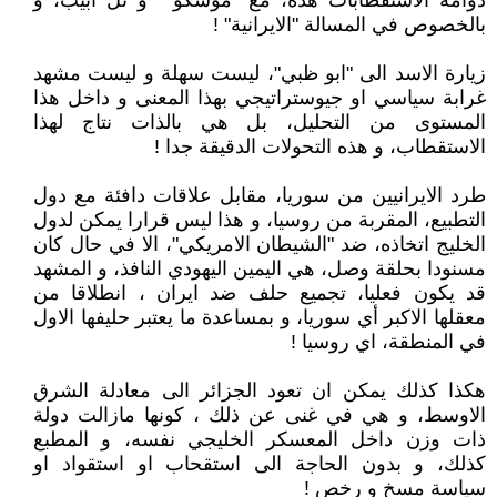
دوامة الاستقطابات هذه، مع "موسكو " و تل ابيب، و
بالخصوص في المسالة "الايرانية" !
زيارة الاسد الى "ابو ظبي"، ليست سهلة و ليست مشهد
غرابة سياسي او جيوستراتيجي بهذا المعنى و داخل هذا
المستوى من التحليل، بل هي بالذات نتاج لهذا
الاستقطاب، و هذه التحولات الدقيقة جدا !
طرد الايرانيين من سوريا، مقابل علاقات دافئة مع دول
التطبيع، المقربة من روسيا، و هذا ليس قرارا يمكن لدول
الخليج اتخاذه، ضد "الشيطان الامريكي"، الا في حال كان
مسنودا بحلقة وصل، هي اليمين اليهودي النافذ، و المشهد
قد يكون فعليا، تجميع حلف ضد ايران ، انطلاقا من
معقلها الاكبر أي سوريا، و بمساعدة ما يعتبر حليفها الاول
في المنطقة، اي روسيا !
هكذا كذلك يمكن ان تعود الجزائر الى معادلة الشرق
الاوسط، و هي في غنى عن ذلك ، كونها مازالت دولة
ذات وزن داخل المعسكر الخليجي نفسه، و المطبع
كذلك، و بدون الحاجة الى استقحاب او استقواد او
سياسة مسخ و رخص !