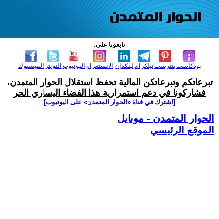
تابعونا على:
بودكاست
بنترست
تيلكرام
لينكدإن
الانستغرام
اليوتيوب
التويتر
الفيسبوك
تبرعاتكم وتبرعاتكن المالية تحفظ استقلال الحوار المتمدن،
فشاركونا في دعم استمرارية هذا الفضاء اليساري الحر
[اشترك في قناة ‫«الحوار المتمدن» على اليوتيوب]
الحوار المتمدن - موبايل
الموقع الرئيسي