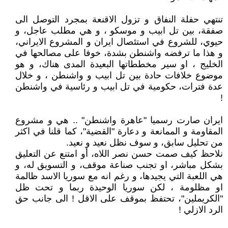
تنتهي حفلة النفاق و تزول الاقنعة بمجرد التوصل الى
صفقة، بين تل ابيب و موسكو ، و هي مطلب عاجل، و
حيوي، للشروع في استئصال ايران و المشروع الايراني،
و هذا ما ترفضه واشنطن بشدة، خوفا على مصالحها في
الخليج ، او سير مخططاتها البعيدة المدى هناك، و هو
موضوع خلافات حادة بين تل ابيب و واشنطن ، و خلال
عدة فترات، حكومية في تل ابيب و رئاسية في واشنطن
!
ايران صارت رسميا "عاهرة واشنطن" .. هي و مشروع
المقاومة و الممانعة و دعارة "القضية"، كما قلنا في اكثر
من تحليل سابق، و سوف نظل نعيد و نعيد.
نلاحظ كيف صمت حسن نصر اللاه، أو امتنع عن التعليق
بشكل مباشر، او تجنب صناعة موقف، و التسويق له، و
هي اللعبة التي يجيدها، و رغم انه مع سوريا الاسد ظالمة
او مظلومة ، لكن سوريا الوحيدة ربما و تحت ظل
"الكريملين"، تحتفظ بموقف على الاقل ! الى جانب حق
الرد الازلي !