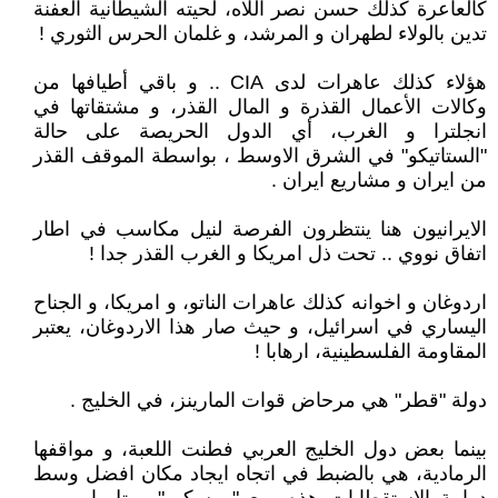
كالعاعرة كذلك حسن نصر اللاه، لحيته الشيطانية العفنة
تدين بالولاء لطهران و المرشد، و غلمان الحرس الثوري !
هؤلاء كذلك عاهرات لدى CIA .. و باقي أطيافها من
وكالات الأعمال القذرة و المال القذر، و مشتقاتها في
انجلترا و الغرب، أي الدول الحريصة على حالة
"الستاتيكو" في الشرق الاوسط ، بواسطة الموقف القذر
من ايران و مشاريع ايران .
الايرانيون هنا ينتظرون الفرصة لنيل مكاسب في اطار
اتفاق نووي .. تحت ذل امريكا و الغرب القذر جدا !
اردوغان و اخوانه كذلك عاهرات الناتو، و امريكا، و الجناح
اليساري في اسرائيل، و حيث صار هذا الاردوغان، يعتبر
المقاومة الفلسطينية، ارهابا !
دولة "قطر" هي مرحاض قوات المارينز، في الخليج .
بينما بعض دول الخليج العربي فطنت اللعبة، و مواقفها
الرمادية، هي بالضبط في اتجاه ايجاد مكان افضل وسط