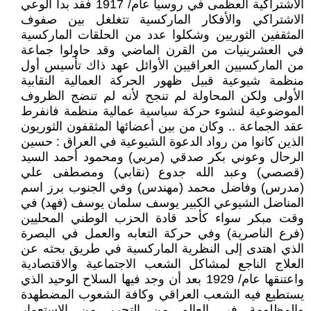
الاشتراكية العظمى في روسيا عام/ 1917 فقد بدأ الوعي
الاشتراكي والأفكار الماركسية تتغلغل بين صفوف
المثقفين الثوريين وشكلوا عدد من الحلقات الماركسية
في العشرينيات من القرن الماضي وقد حاولوا جماعة
من الماركسيين العراقيين الأوائل عهد ذاك تأسيس أول
منظمة شيوعية قبيل ظهور الحركة العمالية النقابية
الأولى ولكن المحاولة لم تنجح لأنه لم تنضج الظروف
الموضوعية لنشوء حركة سياسية عمالية منظمة فانفرط
عقد الجماعة .. وكان من بين أعضائها المثقفون الثوريون
الذين كانوا من رواد الدعوة الشيوعية في العراق : حسين
الرحال وعوني بكر صدقي (مربي) ومحمود أحمد السيد
(قصصي) وعبد الله جدوع (نقابي) ومصطفى علي
(مدرس) وفاضل محمد (مهندس) وفي الجنوب برز اسم
المناضل الشيوعي الكبير يوسف سلمان يوسف (فهد) في
وقت مبكر سواء كأحد قادة الحزب الوطني المحليين
(فرع الناصرية) وفي حركة التعابه والعمل في البصرة
الذي اهتدى إلى النظرية الماركسية في طريق بحثه عن
العلاج الناجع لمشاكل الشعب الاجتماعية والاقتصادية
واعتنقها عام/ 1929 بعد أن وجد فيها السلاح الوحيد الذي
يستطيع فيه الشعب العراقي وكافة الشعوب المضطهدة
والمظلومة في العالم من التحرر من الاستعمار