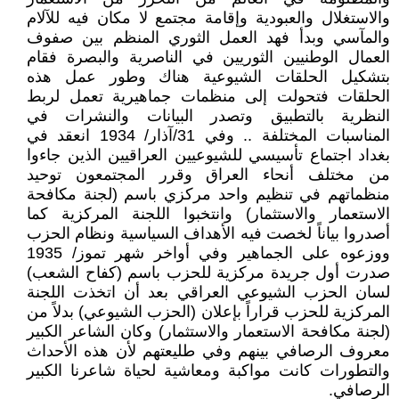
والاستغلال والعبودية وإقامة مجتمع لا مكان فيه للآلام
والمآسي وبدأ فهد العمل الثوري المنظم بين صفوف
العمال الوطنيين الثوريين في الناصرية والبصرة فقام
بتشكيل الحلقات الشيوعية هناك وطور عمل هذه
الحلقات فتحولت إلى منظمات جماهيرية تعمل لربط
النظرية بالتطبيق وتصدر البيانات والنشرات في
المناسبات المختلفة .. وفي 31/آذار/ 1934 انعقد في
بغداد اجتماع تأسيسي للشيوعيين العراقيين الذين جاءوا
من مختلف أنحاء العراق وقرر المجتمعون توحيد
منظماتهم في تنظيم واحد مركزي باسم (لجنة مكافحة
الاستعمار والاستثمار) وانتخبوا اللجنة المركزية كما
أصدروا بياناً لخصت فيه الأهداف السياسية ونظام الحزب
ووزعوه على الجماهير وفي أواخر شهر تموز/ 1935
صدرت أول جريدة مركزية للحزب باسم (كفاح الشعب)
لسان الحزب الشيوعي العراقي بعد أن اتخذت اللجنة
المركزية للحزب قراراً بإعلان (الحزب الشيوعي) بدلاً من
(لجنة مكافحة الاستعمار والاستثمار) وكان الشاعر الكبير
معروف الرصافي بينهم وفي طليعتهم لأن هذه الأحداث
والتطورات كانت مواكبة ومعاشية لحياة شاعرنا الكبير
الرصافي.