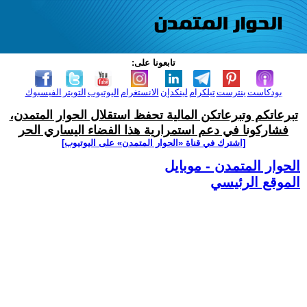
تابعونا على:
بودكاست
بنترست
تيلكرام
لينكدإن
الانستغرام
اليوتيوب
التويتر
الفيسبوك
تبرعاتكم وتبرعاتكن المالية تحفظ استقلال الحوار المتمدن،
فشاركونا في دعم استمرارية هذا الفضاء اليساري الحر
[اشترك في قناة ‫«الحوار المتمدن» على اليوتيوب]
الحوار المتمدن - موبايل
الموقع الرئيسي