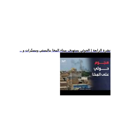
.. نشرة الرابعة | الحوثي يستهدف ميناء المخا بباليستي ومسيّرات و