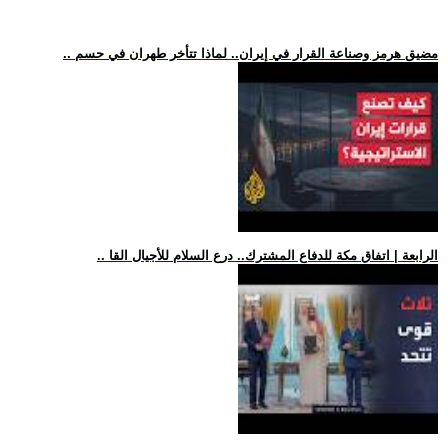
.. مضيق هرمز وصناعة القرار في إيران.. لماذا تتأخر طهران في حسم
.. الرابعة | اتفاق مكة للدفاع المشترك.. درع السلام للأجيال القا