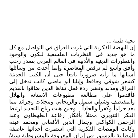
تحية طيبة ...
إن النهضة الفكرية التي غزت العراق في التواصل مع كل
ما هو جديد في النظريات الفلسفية للكون والوجود
والتطورات الدينية والأدبية في العالم العربي بصدر رحب
وأفق واسع لم ترفض المعاصرة وإنما أخذت من وسائلها
أسبابها ما رأته ضرورياً نافعاً حتى أن الكتب الحديثة
كشعر شوقي وحافظ وإيليا أبو ماضي كانت تدخل إلى
العراق ومدنه وتعتبر ردة فعل تبناها الذين ضاقوا بالقديم
فأقدموا على مطالعة مطبوعات الاستانة والهلال
والمقتطف وشيلي شميل والريحاني ومجلات وجرائد مما
يعد حراماً وكفراً والحاداً .. وحين هبت رياح التجديد ارتبط
الفكر التنويري ممثلاً بأفكار رفاعة الطهطاوي وعبد
الرحمن الكواكبي وجمال الدين الأفغاني ومحمد عبده
وكانت الومضات الفكرية التي استمرت أحداثها عاصفة
المطالبة بالدستور في إيران المعروفة بالمشروطية سنة/