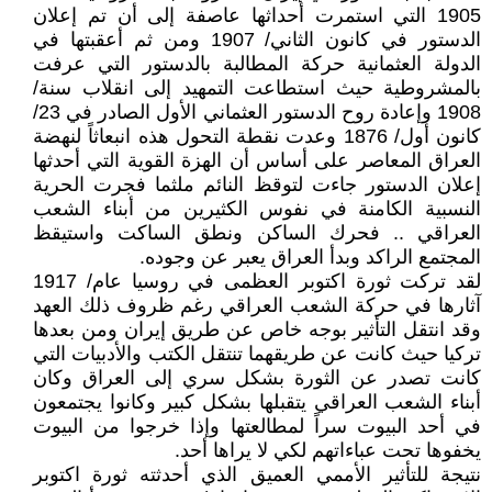
1905 التي استمرت أحداثها عاصفة إلى أن تم إعلان
الدستور في كانون الثاني/ 1907 ومن ثم أعقبتها في
الدولة العثمانية حركة المطالبة بالدستور التي عرفت
بالمشروطية حيث استطاعت التمهيد إلى انقلاب سنة/
1908 وإعادة روح الدستور العثماني الأول الصادر في 23/
كانون أول/ 1876 وعدت نقطة التحول هذه انبعاثاً لنهضة
العراق المعاصر على أساس أن الهزة القوية التي أحدثها
إعلان الدستور جاءت لتوقظ النائم ملثما فجرت الحرية
النسبية الكامنة في نفوس الكثيرين من أبناء الشعب
العراقي .. فحرك الساكن ونطق الساكت واستيقظ
المجتمع الراكد وبدأ العراق يعبر عن وجوده.
لقد تركت ثورة اكتوبر العظمى في روسيا عام/ 1917
آثارها في حركة الشعب العراقي رغم ظروف ذلك العهد
وقد انتقل التأثير بوجه خاص عن طريق إيران ومن بعدها
تركيا حيث كانت عن طريقهما تنتقل الكتب والأدبيات التي
كانت تصدر عن الثورة بشكل سري إلى العراق وكان
أبناء الشعب العراقي يتقبلها بشكل كبير وكانوا يجتمعون
في أحد البيوت سراً لمطالعتها وإذا خرجوا من البيوت
يخفوها تحت عباءاتهم لكي لا يراها أحد.
نتيجة للتأثير الأممي العميق الذي أحدثته ثورة اكتوبر