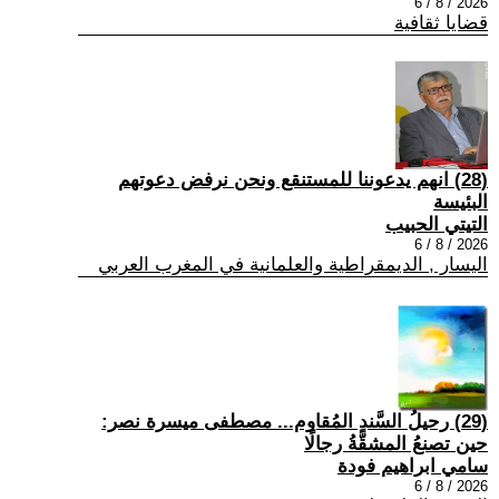
2026 / 8 / 6
قضايا ثقافية
(28) انهم يدعوننا للمستنقع ونحن نرفض دعوتهم
البئيسة
التيتي الحبيب
2026 / 8 / 6
اليسار , الديمقراطية والعلمانية في المغرب العربي
(29) رحيلُ السَّندِ المُقاوم... مصطفى ميسرة نصر:
حين تصنعُ المشقَّةُ رجالًا
سامي ابراهيم فودة
2026 / 8 / 6