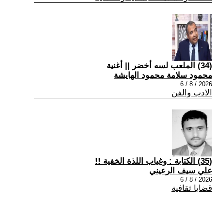
(34) الملعب لسه أخضر || أغنية
محمود سلامة محمود الهايشة
2026 / 8 / 6
الادب والفن
(35) الكتابة : وغياب اللذة الخفية !!
علي سيف الرعيني
2026 / 8 / 6
قضايا ثقافية