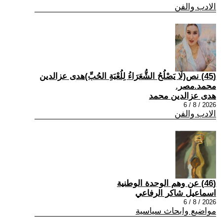
الادب والفن
(45) نص(لَا يَصْلُحُ الشُّعَرَاءُ لِلُعْبَةِ الحُبِّ)هدى عزالدين
محمد.مصر.
هدى عزالدين محمد
2026 / 8 / 6
الادب والفن
(46) عن وهم الوحدة الوطنية
اسماعيل شاكر الرفاعي
2026 / 8 / 6
مواضيع وابحاث سياسية