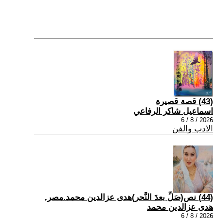
(43) قصة قصيرة
اسماعيل شاكر الرفاعي
2026 / 8 / 6
الادب والفن
(44) نص(صَلِّ بعدَ النَّحر)هدى عزالدين محمد.مصر.
هدى عزالدين محمد
2026 / 8 / 6