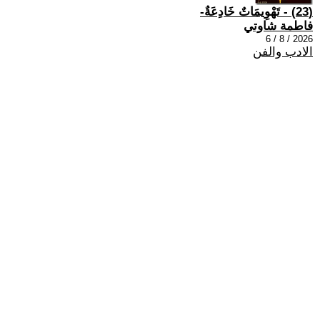
(23) - تَهْوِيمَاتٌ خَادِعَةٌ-
فاطمة شاوتي
2026 / 8 / 6
الادب والفن