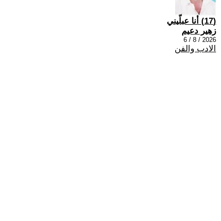
(17) أنا عبلّيني
زهير دعيم
2026 / 8 / 6
الادب والفن