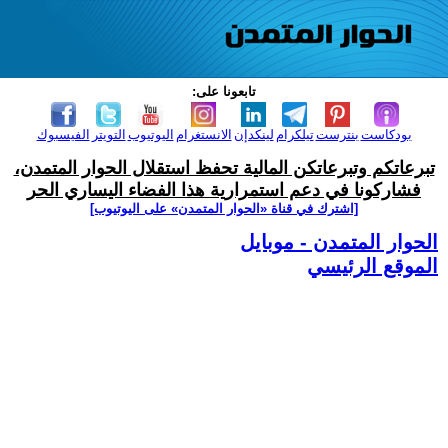
تابعونا على:
بودكاست
بنترست
تيلكرام
لينكدإن
الانستغرام
اليوتيوب
التويتر
الفيسبوك
تبرعاتكم وتبرعاتكن المالية تحفظ استقلال الحوار المتمدن،
فشاركونا في دعم استمرارية هذا الفضاء اليساري الحر
[اشترك في قناة ‫«الحوار المتمدن» على اليوتيوب]
الحوار المتمدن - موبايل
الموقع الرئيسي