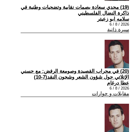
(19) مجدي سعادة بصمات نقابية وتضحيات وطنية في
ذاكرة النضال الفلسطيني
سلامه ابو زعيتر
2026 / 8 / 6
سيرة ذاتية
(20) في محراب القصيدة وصومعة الرفض: مع حسني
الإتلاتي حول شؤون الشعر وشجون النقد(7-10)
عطا درغام
2026 / 8 / 6
مقابلات و حوارات