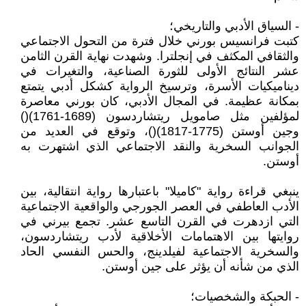
- السياق الأدبي والتاريخي؛
كتبت فرانسيس بورني خلال فترة من التحول الاجتماعي
والثقافي المكثف في إنجلترا. وشهدت نهاية القرن الثامن
عشر النتائج الأولى للثورة الصناعية، والتغيرات في
ديناميكيات الأسرة، وترسيخ الرواية كشكل أدبي يتمتع
بمكانة عظيمة. في المجال الأدبي، كان بورني معاصرة
لمؤلفين مثل صامويل ريتشاردسون (1689-1761)()
وجين أوستن (1775-1817)()، وتوقع في العديد من
الجوانب السخرية والنقد الاجتماعي الذي اشتهرت به
أوستن.
ينبغي قراءة رواية "كاميلا" باعتبارها رواية انتقالية، بين
الأدب العاطفي في العصر الجورجي والواقعية الاجتماعية
التي ازدهرت في القرن التاسع عشر. تجمع بيرني في
روايتها بين الاهتمامات الأخلاقية لأدب ريتشاردسون،
والسخرية الاجتماعية لفيلدينج، والحس النفسي الحاد
الذي من شأنه أن يؤثر على جين أوستن.
- الحبكة والشخصيات؛