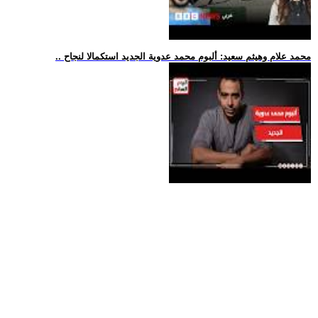
.. محمد علام وهيثم سعيد: ألبوم محمد عدوية الجديد استكمالا لنجاح