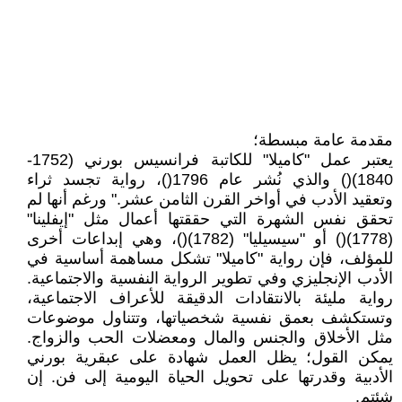
مقدمة عامة مبسطة؛
يعتبر عمل "كاميلا" للكاتبة فرانسيس بورني (1752-
1840)() والذي نُشر عام 1796()، رواية تجسد ثراء
وتعقيد الأدب في أواخر القرن الثامن عشر." ورغم أنها لم
تحقق نفس الشهرة التي حققتها أعمال مثل "إيفلينا"
(1778)() أو "سيسيليا" (1782)()، وهي إبداعات أخرى
للمؤلف، فإن رواية "كاميلا" تشكل مساهمة أساسية في
الأدب الإنجليزي وفي تطوير الرواية النفسية والاجتماعية.
رواية مليئة بالانتقادات الدقيقة للأعراف الاجتماعية،
وتستكشف بعمق نفسية شخصياتها، وتتناول موضوعات
مثل الأخلاق والجنس والمال ومعضلات الحب والزواج.
يمكن القول؛ يظل العمل شهادة على عبقرية بورني
الأدبية وقدرتها على تحويل الحياة اليومية إلى فن. إن
شئتم.