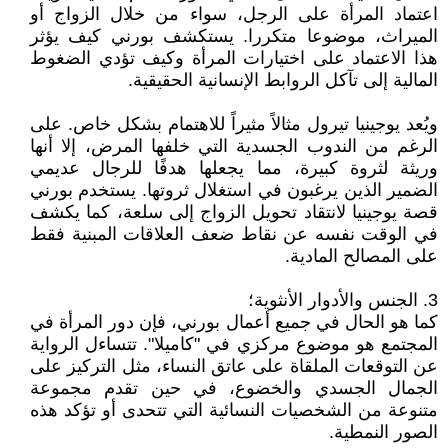
اعتماد المرأة على الرجل، سواء من خلال الزواج أو
الميراث، موضوعا متكررا. يستكشف بورني كيف يؤثر
هذا الاعتماد على اختيارات المرأة وكيف تؤدي الضغوط
المالية إلى تآكل الروابط الإنسانية الحقيقية.
ويُعد يوجينيا تيرول مثالاً مثيراً للاهتمام بشكل خاص. على
الرغم من الندوب الجسدية التي خلفها المرض، إلا أنها
وريثة لثروة كبيرة، مما يجعلها هدفًا للرجال عديمي
الضمير الذين يرغبون في استغلال ثروتها. يستخدم بورني
قصة يوجينيا لانتقاد تحويل الزواج إلى سلعة، كما يكشف
في الوقت نفسه عن نقاط ضعف العلاقات المبنية فقط
على المصالح المادية.
3. الجنس والأدوار الأنثوية؛
كما هو الحال في جميع أعمال بورني، فإن دور المرأة في
المجتمع هو موضوع مركزي في "كاميلا". تتساءل الرواية
عن التوقعات الملقاة على عاتق النساء، مثل التركيز على
الجمال الجسدي والخضوع، في حين تقدم مجموعة
متنوعة من الشخصيات النسائية التي تتحدى أو تؤكد هذه
الصور النمطية.