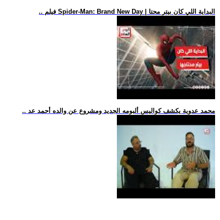
.. فيلم Spider-Man: Brand New Day | البداية اللي كان بيتر محتا
.. محمد عدوية يكشف كواليس ألبومه الجديد ومشروع عن والده أحمد عد