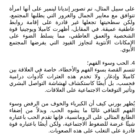
على سبيل المثال، تم تصوير إنديانا لينمير على أنها امرأة
تتوافق مع معايير الجمال والغرور التي يطلبها المجتمع،
ولكن سطحيتها تجعلها غير قادرة على إقامة روابط
عاطفية عميقة. في المقابل، أظهرت كاميلا ويوجينيا قوة
الشخصية والعمق العاطفي، مما يسلط الضوء على
الإمكانات الأنثوية لتجاوز القيود التي يفرضها المجتمع
الأبوي.
4. الحب وسوء الفهم؛
تتسم القصة بسوء الفهم والأخطاء، خاصة في العلاقة بين
كاميلا وإدغار. ولا تخدم هذه العثرات كأدوات درامية
فحسب، بل أيضًا كاستكشاف لهشاشة التواصل البشري
وتأثير التوقعات الاجتماعية على العلاقات.
يُظهر بورني كيف أن الكبرياء والخوف من الرفض وسوء
الفهم الثقافي غالبًا ما يشوه الحب. وبدلاً من إضفاء
الطابع المثالي على الرومانسية، فإنها تقدم الحب باعتباره
شيئًا عرضة للضغوط الاجتماعية، ولكن أيضًا باعتباره قوة
قادرة على التغلب على هذه الصعوبات.