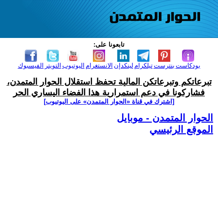
تابعونا على:
بودكاست
بنترست
تيلكرام
لينكدإن
الانستغرام
اليوتيوب
التويتر
الفيسبوك
تبرعاتكم وتبرعاتكن المالية تحفظ استقلال الحوار المتمدن،
فشاركونا في دعم استمرارية هذا الفضاء اليساري الحر
[اشترك في قناة ‫«الحوار المتمدن» على اليوتيوب]
الحوار المتمدن - موبايل
الموقع الرئيسي