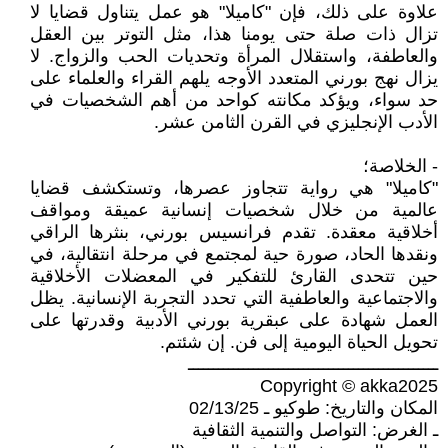
علاوة على ذلك، فإن "كاميلا" هو عمل يتناول قضايا لا
تزال ذات صلة حتى يومنا هذا، مثل التوتر بين العقل
والعاطفة، واستقلال المرأة وتحديات الحب والزواج. لا
يزال نهج بورني المتعدد الأوجه يلهم القراء والعلماء على
حد سواء، ويؤكد مكانته كواحد من أهم الشخصيات في
الأدب الإنجليزي في القرن الثامن عشر.
- الخلاصة؛
"كاميلا" هي رواية تتجاوز عصرها، وتستكشف قضايا
عالمية من خلال شخصيات إنسانية عميقة ومواقف
أخلاقية معقدة. تقدم فرانسيس بورني، بنثرها الراقي
ونقدها الحاد، صورة حية لمجتمع في مرحلة انتقالية، في
حين تتحدى القارئ للتفكير في المعضلات الأخلاقية
والاجتماعية والعاطفية التي تحدد التجربة الإنسانية. يظل
العمل شهادة على عبقرية بورني الأدبية وقدرتها على
تحويل الحياة اليومية إلى فن. إن شئتم.
ــــــــــــــــــــــــــــــــــــــــــــــــــ
Copyright © akka2025
المكان والتاريخ: طوكيو ـ 02/13/25
ـ الغرض: التواصل والتنمية الثقافية