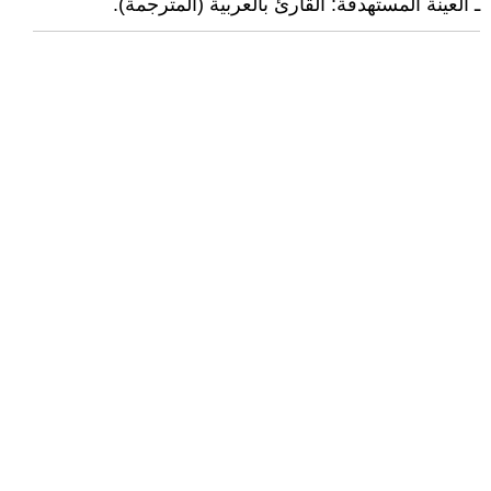
ـ العينة المستهدفة: القارئ بالعربية (المترجمة).