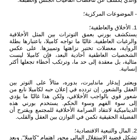
والذي يكشف عن تناقضات اتفاقيات الجنس والطبقة.
- الموضوعات المركزية؛
1. الأخلاق والعاطفية؛
يستكشف بورني بعمق التوترات بين المثل الأخلاقية
والرغبات العاطفية. غالبًا ما تواجه كاميلا، باعتبارها بطلة
الرواية، معضلات تختبر نزاهتها وتمييزها. على عكس
الشخصيات العاطفية أحادية البعد، فإن كاميلا ليست
مثالية، بل معقدة إلى حد ما، وترتكب أخطاء تجعلها أكثر
إنسانية.
ويعتبر إيدغار ماندلبرت، بدوره، مثالاً على التوتر بين
العقل والشعور. إن تردده في إعلان حبه لكاميلا نابع من
شعور قوي بالواجب الأخلاقي، ولكن هذا غالبًا ما يؤدي
إلى سوء الفهم وسوء الحكم. يستخدم بورني هذه
الديناميكية لانتقاد الصرامة الأخلاقية للمجتمع ويقترح أن
الفضيلة الحقيقية تكمن في التوازن بين العقل والقلب.
2. المال والتبعية الاقتصادية؛
تشكل قضية الاستقلال المالي محور اهتمام "كاميلا". ويعد