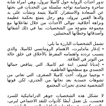
تدور أحداث الرواية حول كاميلا تيرول، وهي امرأة شابة
ساحرة وحساسة تواجه سلسلة من التحديات في بحثها
عن السعادة والاستقرار. كاميلا يتيمة ونشأت على يد
والدها القس تيرولد، وهو رجل يتمتع بحكمة عظيمة
ونزاهة أخلاقية. تتوالى الأحداث من خلال تفاعلاتها مع
مجموعة متنوعة من الشخصيات، بما في ذلك أشقائها
وأصدقائها وخطّابها المحتملين.
تشمل الشخصيات البارزة ما يلي:
• إدغار ماندلبرت، الاهتمام الرومانسي لكاميلا، والذي
يتسبب تردده واهتمامه المفرط بالأخلاق في خلق حالة
من التوتر في العلاقة.
• إنديانا لينمير، ابنة عم كاميلا، التي يتناقض جمالها
الجسدي مع سطحيتها العاطفية.
• يوجينيا تيرولد، أخت كاميلا الصغرى، التي تعاني من
تشوهات جسدية بعد نجاتها من الجدري، لكن قوتها
الشخصية تتحدى تحيزات المجتمع.
لا تشكل هذه الشخصيات جوهر الدراماتيكية للسرد
فحسب، بل تعمل أيضًا كأدوات للنقد الاجتماعي لبرني،