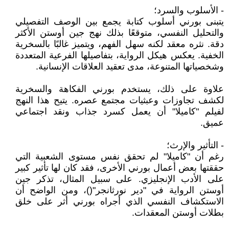
- الأسلوب والسرد؛
يتبنى بورني أسلوب كتابة يجمع بين الوصف التفصيلي
والتحليل النفسي، متوقعًا بذلك نهج جين أوستن الأكثر
دقة. نثره معقد لكنه سهل الفهم، ويتميز غالبًا بالسخرية
الخفية. يعكس هيكل الرواية، بتفاصيلها الفرعية المتعددة
وشخصياتها المتنوعة، مدى تعقيد العلاقات الإنسانية.
علاوة على ذلك، يستخدم بورني الفكاهة والسخرية
لكشف تجاوزات وعبثيات مجتمع عصره. يتيح هذا النهج
لفيلم "كاميلا" أن يعمل كسرد جذاب ونقد اجتماعي
عميق.
- التأثير والإرث؛
رغم أن "كاميلا" لم تحقق نفس مستوى الشعبية التي
حققتها بعض أعمال بورني الأخرى، فقد كان لها تأثير كبير
على الأدب الإنجليزي. على سبيل المثال، تذكر جين
أوستن الرواية في "دير نورثانجر"()، ومن الواضح أن
الاستكشاف النفسي الذي أجراه بورني أثر على خلق
بطلات أوستن المعقدات.