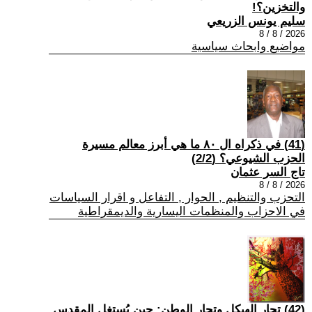
والتخزين؟!
سليم يونس الزريعي
2026 / 8 / 8
مواضيع وابحاث سياسية
(41) في ذكراه ال ٨٠ ما هي أبرز معالم مسيرة
الحزب الشيوعي؟ (2/2)
تاج السر عثمان
2026 / 8 / 8
التحزب والتنظيم , الحوار , التفاعل و اقرار السياسات
في الاحزاب والمنظمات اليسارية والديمقراطية
(42) تجار الهيكل وتجار الوطن: حين يُستغل المقدس