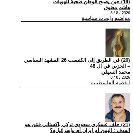
(19) حين يصبح الوطن ضحيةً للهويات
هاشم معتوق
2026 / 8 / 8
مواضيع وابحاث سياسية
(20) في الطريق إلى الكنيست 26 المشهد السياسي
– الحزبي في ال 48
محمد السهلي
2026 / 8 / 8
القضية الفلسطينية
(21) حلف عسكري سعودي تركي باكستاني فمَن هو
الهدف : اليمن أم إيران أم «إسرائيل»؟