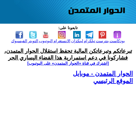
تابعونا على:
بودكاست
بنترست
تيلكرام
لينكدإن
الانستغرام
اليوتيوب
التويتر
الفيسبوك
تبرعاتكم وتبرعاتكن المالية تحفظ استقلال الحوار المتمدن،
فشاركونا في دعم استمرارية هذا الفضاء اليساري الحر
[اشترك في قناة ‫«الحوار المتمدن» على اليوتيوب]
الحوار المتمدن - موبايل
الموقع الرئيسي