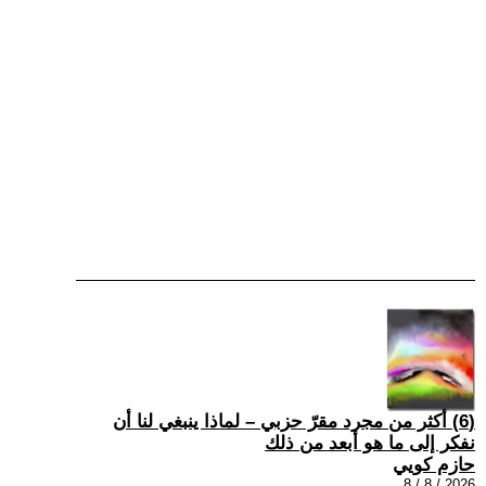
(6) أكثر من مجرد مقرّ حزبي – لماذا ينبغي لنا أن
نفكر إلى ما هو أبعد من ذلك
حازم كويي
2026 / 8 / 8