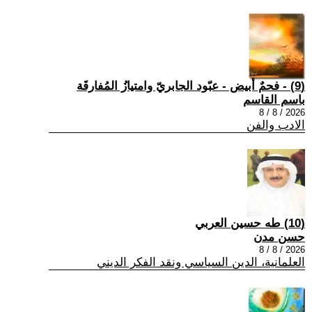
(9) - فحمٌ أبيض - عبّود الجابريّ وامتيازُ المُفارقَة
باسم القاسم
2026 / 8 / 8
الادب والفن
(10) طه حسين العربي
حسن مدن
2026 / 8 / 8
العلمانية، الدين السياسي ونقد الفكر الديني