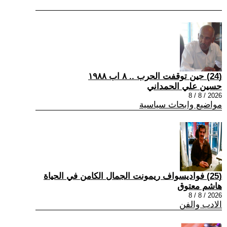
(24) حين توقفت الحرب .. ٨ اب ١٩٨٨
حسين علي الحمداني
2026 / 8 / 8
مواضيع وابحاث سياسية
(25) فواديسواف ريمونت الجمال الكامن في الحياة
هاشم معتوق
2026 / 8 / 8
الادب والفن