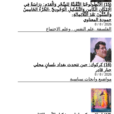
(15) الْأَنْطُولُوجْيَا التِّقْنِيَّةُ لِلسِّحْرِ وَالْعَدَمِ: دِرَاسَةٌ فِي
الْإِمْكَانِ الْكَامِنِ وَالتَّشْكِيلِ الْوُجُودِيِّ -الجُزْءُ الخَامِسُ
وَالسِّتُّونَ بَعْدَ الثَّلَاثِمِائَةِ-
حمودة المعناوي
2026 / 8 / 8
الفلسفة ,علم النفس , وعلم الاجتماع
(16) كركوك: حين تتحدث بغداد بلسانٍ محلي
جبار قادر
2026 / 8 / 8
مواضيع وابحاث سياسية