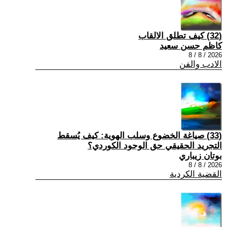
(32) كيف تطلق الالقاب
كاظم حسن سعيد
2026 / 8 / 8
الادب والفن
(33) صياغة الخضوع وسلب الهوية: كيف يُسقط
التجريد الحقيقي حق الوجود الكوردي؟
بوتان زيباري
2026 / 8 / 8
القضية الكردية