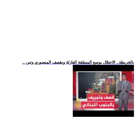
.. بالخريطة.. الاحتلال يوسع المنطقة العازلة ويقصف المنصوري وتبن