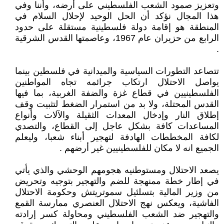
وتعزيز صمود الشعب الفلسطيني على أرضه، وأننا وفي
هذا المجال نؤكد أن الحل الوحيد لإحلال السلام في
المنطقة هو إقامة دولة فلسطينية مستقلة على حدود
الرابع من حزيران عام 1967، وعاصمتها القدس الشرقية
.
تتصاعد التطورات السياسية والميدانية في فلسطين بينما
يواصل الاحتلال ارتكاب جرائمه تجاه المواطنين
الفلسطينيين في قطاع غزة والضفة الغربية، بما فيها
القدس المحتلة، ولا بد من استمرار الضغط لتثبيت وقف
إطلاق النار وإدخال المعدات الثقيلة والآلات وأنواع
المساعدات كافة بشكل عاجل إلى القطاع، والتصدي
لكافة المخططات الهادفة لتهجير أبناء شعبا، وليعلم
الجميع انه لا مكان للفلسطينيين غير أرضهم .
يصعد الاحتلال ومستوطنيه هجومهم الوحشي والذي يأتي
في إطار خطة ممنهجة للضم والتهجير بتوجيه وتحريض
من وزير المالية بتسلئيل سموتريتش وحكومة الاحتلال
الفاشية، ويعكس نهج الاحتلال العنصري ممارسة القمع
والتهجير ضد الشعب الفلسطيني ومحاولة كسر إرادته