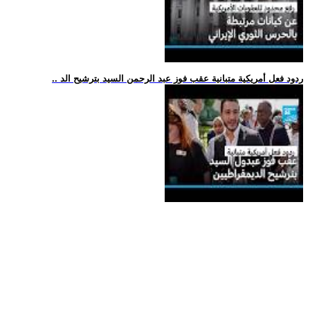
.. ردود فعل أمريكية متبانية عقب فوز عبد الرحمن السيد بترشيح الد