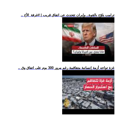
.. ترامب يلوّح بالقوة.. وإيران تتحدث عن اتفاق قريب | #غرفة_الأخ
.. غزة تواجه أزمة إنسانية متفاقمة رغم مرور 300 يوم على اتفاق وق