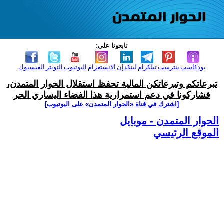
تابعونا على:
بودكاست
بنترست
تيلكرام
لينكدإن
الانستغرام
اليوتيوب
التويتر
الفيسبوك
تبرعاتكم وتبرعاتكن المالية تحفظ استقلال الحوار المتمدن،
فشاركونا في دعم استمرارية هذا الفضاء اليساري الحر
[اشترك في قناة ‫«الحوار المتمدن» على اليوتيوب]
الحوار المتمدن - موبايل
الموقع الرئيسي