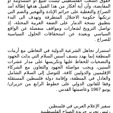
حقوق الشعب الفلسطيني ليست للبيع أو المساومة أو
المقايضة، وأن أية أفكار من هذا القبيل هدفها إطالة أمد
الصراع والتغطية على جرائم الإبادة والتهجير والضم التي
ترتكبها حكومة الاحتلال المتطرفة وتهدف الى البدء
بتطبيق نسخة الدمار على الضفة الغربية المحتلة، إذ
تواصل الترويج لشعارات ومواقف منفصلة عن الواقع
السياسي وبعيدة عن استحقاقات الحلول السياسية
للصراع .
استمرار تجاهل الشرعية الدولية في التعاطي مع أزمات
المنطقة إنما يهدد بنسف أسس السلام التي بذلت الجهود
والتضحيات للحفاظ عليها وتكريسها على مدار عشرات
السنين، ويجب مواصلة الجهود والتعاون مع الشركاء
الإقليميين والدوليين كافة، للتوصل إلى السلام الشامل
والعادل في المنطقة، وإقامة دولة فلسطين المستقلة
وفقا للقانون الدولي على خطوط الرابع من حزيران/
يونيو 1967 وعاصمتها القدس .
سفير الإعلام العربي في فلسطين
رئيس تحرير جريدة الصباح الفلسطينية