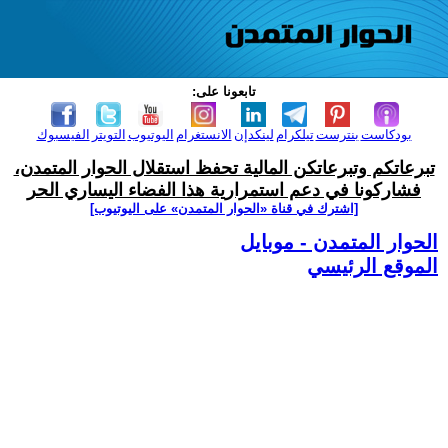
تابعونا على:
بودكاست
بنترست
تيلكرام
لينكدإن
الانستغرام
اليوتيوب
التويتر
الفيسبوك
تبرعاتكم وتبرعاتكن المالية تحفظ استقلال الحوار المتمدن،
فشاركونا في دعم استمرارية هذا الفضاء اليساري الحر
[اشترك في قناة ‫«الحوار المتمدن» على اليوتيوب]
الحوار المتمدن - موبايل
الموقع الرئيسي