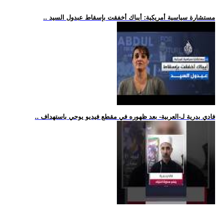
.. مستشارة سياسية أمريكية: أيباك أخفقت بإسقاط عبدول السيد
.. فادي بدرية لـ-العربية- بعد ظهوره في مقطع فيديو يوحي باستهداف