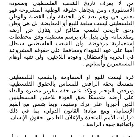
من لا يعرف تاريخ الشعب الفلسطيني وصموده
الأسطوري، ومن يتجاهل حقوقه الوطنية المشروعة فهو
يعيش في وهم بعيد عن الحقيقة وأن القضية والوطن
الفلسطيني ليست سلعة للبيع أو المقايضة، بل هي وطن
وحق تاريخي لشعب مكافح لن يتنازل عن أرضه
ومقدساته، ولن يقبل بأن يرسم مستقبله وفق مخططات
استعمارية مرفوضة، وأن الشعب الفلسطيني سيظل
أمينا على عهد الشهداء ومحافظا على حقوقه المشروعة
في الحرية والاستقلال وعودة اللاجئين، ولن تثنيه أوهام
المستعمرين وأمنياتهم .
غزة ليست للبيع او المساومة والشعب الفلسطيني
متمسك بحقه الرافض للمساس بالحقوق الفلسطينية
ويرفض التهجير ويؤكد على حقه بتقرير مصيره والبقاء
على أرضه متمسكا بحق العودة للاجئين الفلسطينيين
الذين أجبروا على ترك وطنهم، وبما يتسق مع القيم
الإنسانية، ومع مبادئ القانون الدولي، بما في ذلك
قرارات الأمم المتحدة والإعلان العالمي لحقوق الإنسان،
واتفاقية جنيف الرابعة .