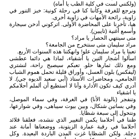
(ولكنني لست في كلية الطب يا أماه)
ونرجع للغرفة وكأننا كنا في رحلة كونية: خبز التنور في
زاوية، رائحة الأمهات في زاوية أخرى.
هيا، تأخرنا على المحاضرة الأولى. اتركوني أدخن سيجارة
وأسمع أغنية (تايبين).
متى سينتهي الحصار يا مراد؟
مراد سليمان متى سنتخرج من الجامعة؟
تعبنا يا مراد سليمان علو! وانهكتنا هذه السنوات الأربع.
اسألوا أشجار التين يا أشقياء، لماذا هي دائما عطشى
ومع ذلك ثمارها حلو. تعبكم سيصبح راحة، لنشتري
(ليفكس) بلون العسل، وأوراق قليلة تحمل هموم الشباب
الجامعي، ومحاضرات الأستاذ (أبي سعيد الديوه جي). لا
أدري كيف تكون الأدارة وأنا لا أستطيع أن ألملم أحلامكم
يا اشقياء
وتنفجر (بالونة الأنا) في الغرفة، وفي سماء الموصل،
وفي بساتين شنكال، وبين بيوت سيباهى، وفي شوارعها،
ونتحول إلى سبعة شظايا.
ظننا في أحلامنا يكمن التغيير الذي ننشده، فعلقنا قلائد
أحلامنا في رقبة عمارة الزيتونة، ووضعناها أمانة عند
دجلة. ولكن الشظايا غزت المدن الباردة البعيدة. وكل