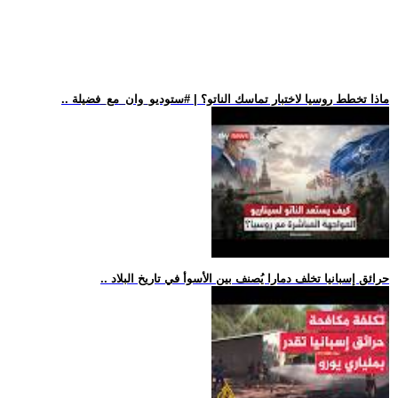
.. ماذا تخطط روسيا لاختبار تماسك الناتو؟ | #ستوديو_وان_مع_فضيلة
.. حرائق إسبانيا تخلف دمارا يُصنف بين الأسوأ في تاريخ البلاد