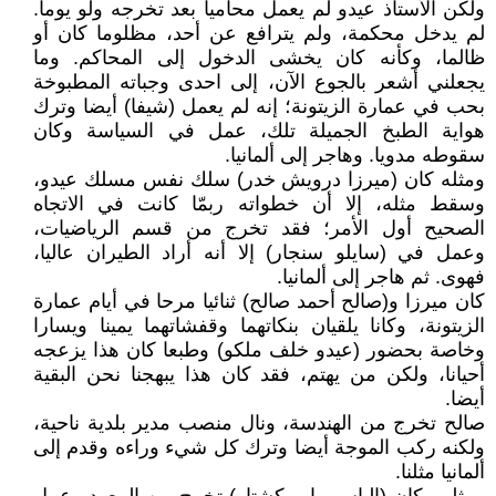
ولكن الأستاذ عيدو لم يعمل محاميا بعد تخرجه ولو يوما.
لم يدخل محكمة، ولم يترافع عن أحد، مظلوما كان أو
ظالما، وكأنه كان يخشى الدخول إلى المحاكم. وما
يجعلني أشعر بالجوع الآن، إلى احدى وجباته المطبوخة
بحب في عمارة الزيتونة؛ إنه لم يعمل (شيفا) أيضا وترك
هواية الطبخ الجميلة تلك، عمل في السياسة وكان
سقوطه مدويا. وهاجر إلى ألمانيا.
ومثله كان (ميرزا درويش خدر) سلك نفس مسلك عيدو،
وسقط مثله، إلا أن خطواته ربمّا كانت في الاتجاه
الصحيح أول الأمر؛ فقد تخرج من قسم الرياضيات،
وعمل في (سايلو سنجار) إلا أنه أراد الطيران عاليا،
فهوى. ثم هاجر إلى ألمانيا.
كان ميرزا و(صالح أحمد صالح) ثنائيا مرحا في أيام عمارة
الزيتونة، وكانا يلقيان بنكاتهما وقفشاتهما يمينا ويسارا
وخاصة بحضور (عيدو خلف ملكو) وطبعا كان هذا يزعجه
أحيانا، ولكن من يهتم، فقد كان هذا يبهجنا نحن البقية
أيضا.
صالح تخرج من الهندسة، ونال منصب مدير بلدية ناحية،
ولكنه ركب الموجة أيضا وترك كل شيء وراءه وقدم إلى
ألمانيا مثلنا.