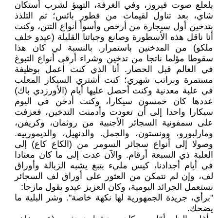
يلعلع صوت فيروز، وفي الغرفة، التهيؤ لشرب أستكان
شاي، بعد تناول لقيمات من فطور بائس؛ ثم التلذذ
بتدخين أول سيجارة من أرخص وأسوأ أنواع التتن، وكنت
أنا ناقل هذه الأسطورة وصانع وجباتنا القليلة (عيدو خلف
ملكو) من المدخنين باستمرار. بالنسبة لي كان هذا
سقوطا مؤلما ناتجا من تدخين وشراء أرقى أنواع التبوغ
في العالم قبل الحصار. أنا الذي كنت أعمل بوظيفة
مستمرة وبراتب شهري؛ كنت أشتري السيكار المعلب
في علبة معدنية وكنت أحصل عليها أيام (الأورزدي باك)
عددها كان خمسون سيكارا، وكنت أدخن في اليوم
سيكارا واحدا إلى أن تعودت وأدمنت التدخين، فعزفت
على سمفونية السجائر الأجنبية من روثمان، وكريفن،
ومارلبورو، وونستون، والجمل. والدنهيل، والديمورييه.
وصولا إلى أنواع سجائر السومر من (الكاع كاع) إلى
العلبة ذي السبعة أرقام. والآن عدت إلى ما كان معتادا
في أيام أجدادنا، كيس مليء بتبغ يشبه الزبالة وأوراق
لف، وإن لم نتمكن من العثور على أوراق لف السجائر
نستعمل الجرائد اليومية، وكان العزيز عيدو يقول مازحا:
"برأي، جريدة الجمهورية لها نكهة خاصة". وشر البلية ما
يضحك.