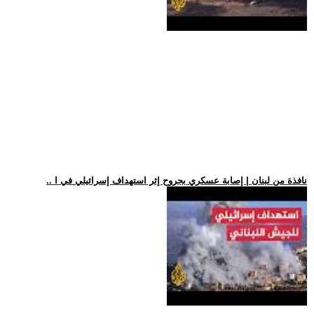
.. نافذة من لبنان | إصابة عسكري بجروح إثر استهداف إسرائيلي في ا