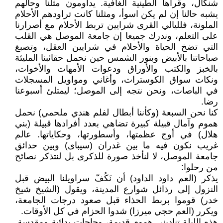
شنكال، وقراها الطينية الغافية. يداومون مثلنا وحالهم
يشبه حالنا إن لم يكن اسوأ، ومثلنا كانت تراودهم الأحلام
الملونة، فلليالي القرى شرايين تربط الأحلام مع أصرارنا
على التعلم، وندرك جميعا إن جامعة الموصل هي القلب
التي تضخ الحياة والأحلام في شرايين العقل، وتصبغ
صباحاتنا بالأبيض وبنور الشمس حين نحمل حقائبنا المليئة
بالخبز والكتب والأوراق ودعوات الأمهات والأخوات،
ونكات سواق الكوسترات، وأغاني ومواويل المسجلات
في الباصات، ونحن نتجه إلى الموصل؛ ليمتلئ أسبوعنا
رضا.
كنا نحن السبعة (وكأننا أبطال لفلم هندي ملحمي) نحمل
هموم وآمال قبيلة كبيرة تضاهي بعدد أفرادها قبيلة (بني
هلال) في أوج عظمتها، وأسطورتها، وحكاياتها. عالم
غريب نكون فيه ما بين غدران (سيباى) وبين حدائق
جامعة الموصل، لا لنأخذ صورة للذكرى بل لنتذكر نصائح
من رحلوا:
يذكر (العم داود الداود) أن نَكُفّ سراويلنا البيض قبل
النزول إلى رذائل شوارع المدينة، ويقول (الشيخ شيخ
خدر) قوموا بربط الحذاء قبل صعود درجات الجامعة،
ويكرر (العم حجي ميرزا) شدوا الحزام في كل الأوقات.
هذه الليلة تناديني هموم قديمة، وحاجات بدائية ومقدسة.