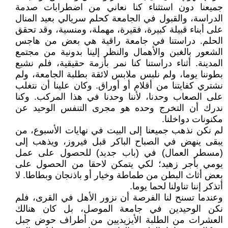
جميعنا دون استثناء كنا نعاني من اضطرابات صدمة
الدراسة، والقبول في الجامعة كحلم سريالي بعيد المنال
على أبناء قبيلة كبيرة، فقيرة، مهملة، ومنسية، وقد تحقق
الحلم. دراستنا في جامعة راقية هي بعض من هاجس
الشعور بالغبن والأهمال والنظر إلينا بدونية من مجتمع
المدينة. أثناء دراستنا كنا نمر بأزمة حقيقية، فلم نشبع
بطوننا يوما، ولم نلبس ملابس لائقة بطلبة الجامعة، ولم
نشتري كفايتنا من أقلام أو أوراق. وكان علينا أن نتغلب
على الصعاب وحدنا، لأننا وحدنا في هذا المركب. وكنا
ندرك أن التخرج وحده هو مجرى التنفس الوحيد عن
مكنونات دواخلنا.
لم نكن نذهب جميعنا إلى البيت في نهايات الأسبوع، من
يبقى ينهض في الصباح الباكر قبل فيروز، ويذهب إلى
(مسطر العمال) في (باب جديد) للحصول على عمل
يومي بأجر زهيد؛ لكي يتمكن لاحقا من الحصول على
بعض أثاث البطن من طماطة وخيار أو باذنجان وبطاطا. لا
أتذكر إننا تناولنا لحما يوما.
وعندما تسنح لنا الفرصة أن نزور الأهل في القرى، فلم
نكن الوحيدين في جامعة الموصل، بل كان هنالك
العشرات من الطلبة الأيزيديين من أطراف حوض جبل