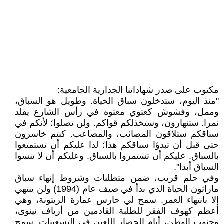
مكتوب على صدر شهاداتنا الجدارية الجامعية:
"منذ اليوم، ستدخلون سباق الحياة. وطويل هو السباق،
وممل، وفشوش كعتوي معتوه في رأس الشارع يقلد
نمرا. ستنهارون، وستخذلكم قواكم. ولن تصلوا؛ لأنكم في
سباقكم ستلاقون المصائب، والمصاعب. كنتم خاسرون
حتى قبل أن تبدؤا سباقكم هذا؛ لذا عليكم أن تستمتعوا
بالسباق. عليكم أن تستمروا بالسباق. وعليكم أن لا تنسوا
السباق أبدا".
وفي حلم قريب، ضمن متطلبات وشروط إنهاء سباق
ماراثون الحياة الذي بدأ في صيف عام (1994) ولن ينتهي
إلا بانتهاء العمر. سمح لي حارس عمارة الزيتونة، وهي
أعظم كهوف الفقر للطلبة القادمين من أرياف نينوى،
وجنوب الوطن، أيام الحصار اللعين في التسعينات. سمح