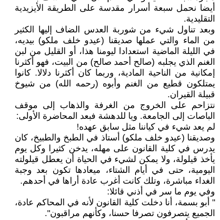
أيضا نحمل سبعة أسرار مقدسة على الطريقة الأيزيدية
التقليدية.
وبعد تناول شيء من شوربة العدس الضاف إليها الكثير
من الماء والتي عملها صديقنا (عيدو خلف ملكو) بيديه،
في الليلة الماضية استعدادا ليومنا هذا، أو القليل من لبن
الغنم الذي يجلبه (صالح أحمد صالح) من البيت، فهو أكثرنا
إمكانية من الناحية المادية، وربما كان أكثرنا دلالا. كانوا
يمتلكون قطيع من الغنم وأبوه (رحمه الله) من شيوخ
قبيلة القيران.
نتزاحم على الخروج من الغرفة والذهاب إلى موقف
الباصات إلى الجامعة. ويا للدهشة فبعد المحاضرة الأولى:
لم يعد شيء في كياننا مثل سابق عهده!
وصديقنا (عيدو خلف ملكو) أستاذ في الطبخ والطبيخ، كان
يدرس في كلية القانون على مهله، يدخن كثيرا وكل يوم
يأخذ قيلولة، ولا يمكن لشيء في الحياة أن يعطل قيلولته
اليومية، حتى في أيام الشتاء، ميعادها تكون بعد وجبة
الغداء مباشرة، وتلك كانت أغرب عادة أراها في أحدهم.
وفي يوم ما سر في أذني قائلا:
" أبو بسمة، أنا دخلت كلية القانون لأنه في المحاكم عادة،
الجميع يتصرفون تصرفا حسنا، وكأنهم مراقبون".