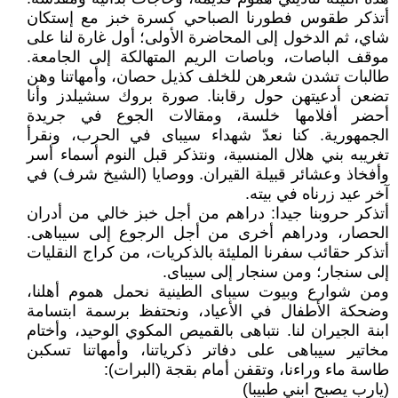
أتذكر طقوس فطورنا الصباحي كسرة خبز مع إستكان
شاي، ثم الدخول إلى المحاضرة الأولى؛ أول غارة لنا على
موقف الباصات، وباصات الريم المتهالكة إلى الجامعة.
طالبات تشدن شعرهن للخلف كذيل حصان، وأمهاتنا وهن
تضعن أدعيتهن حول رقابنا. صورة بروك سشيلدز وأنا
أحضر أفلامها خلسة، ومقالات الجوع في جريدة
الجمهورية. كنا نعدّ شهداء سيباى في الحرب، ونقرأ
تغريبه بني هلال المنسية، ونتذكر قبل النوم أسماء أسر
وأفخاذ وعشائر قبيلة القيران. ووصايا (الشيخ شرف) في
آخر عيد زرناه في بيته.
أتذكر حروبنا جيدا: دراهم من أجل خبز خالي من أدران
الحصار، ودراهم أخرى من أجل الرجوع إلى سيباهى.
أتذكر حقائب سفرنا المليئة بالذكريات، من كراج النقليات
إلى سنجار؛ ومن سنجار إلى سيباى.
ومن شوارع وبيوت سيباى الطينية نحمل هموم أهلنا،
وضحكة الأطفال في الأعياد، ونحتفظ برسمة ابتسامة
ابنة الجيران لنا. نتباهى بالقميص المكوي الوحيد، وأختام
مخاتير سيباهى على دفاتر ذكرياتنا، وأمهاتنا تسكبن
طاسة ماء وراءنا، وتقفن أمام بقجة (البرات):
(يارب يصبح ابني طبيبا)