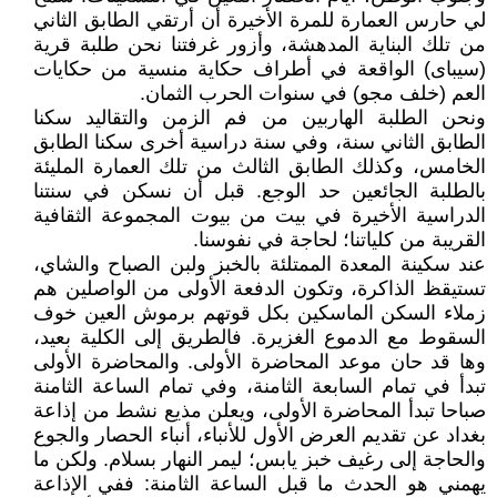
لي حارس العمارة للمرة الأخيرة أن أرتقي الطابق الثاني
من تلك البناية المدهشة، وأزور غرفتنا نحن طلبة قرية
(سيباى) الواقعة في أطراف حكاية منسية من حكايات
العم (خلف مجو) في سنوات الحرب الثمان.
ونحن الطلبة الهاربين من فم الزمن والتقاليد سكنا
الطابق الثاني سنة، وفي سنة دراسية أخرى سكنا الطابق
الخامس، وكذلك الطابق الثالث من تلك العمارة المليئة
بالطلبة الجائعين حد الوجع. قبل أن نسكن في سنتنا
الدراسية الأخيرة في بيت من بيوت المجموعة الثقافية
القريبة من كلياتنا؛ لحاجة في نفوسنا.
عند سكينة المعدة الممتلئة بالخبز ولبن الصباح والشاي،
تستيقظ الذاكرة، وتكون الدفعة الأولى من الواصلين هم
زملاء السكن الماسكين بكل قوتهم برموش العين خوف
السقوط مع الدموع الغزيرة. فالطريق إلى الكلية بعيد،
وها قد حان موعد المحاضرة الأولى. والمحاضرة الأولى
تبدأ في تمام السابعة الثامنة، وفي تمام الساعة الثامنة
صباحا تبدأ المحاضرة الأولى، ويعلن مذيع نشط من إذاعة
بغداد عن تقديم العرض الأول للأنباء، أنباء الحصار والجوع
والحاجة إلى رغيف خبز يابس؛ ليمر النهار بسلام. ولكن ما
يهمني هو الحدث ما قبل الساعة الثامنة: ففي الإذاعة