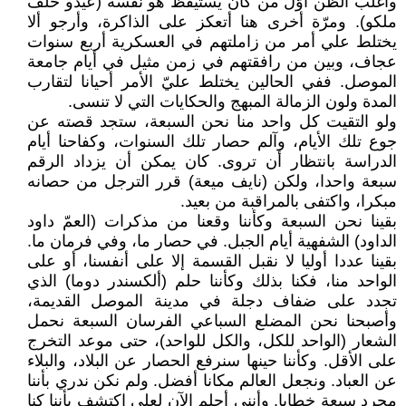
وأغلب الظن أوّل من كان يستيقظ هو نفسه (عيدو خلف
ملكو). ومرّة أخرى هنا أتعكز على الذاكرة، وأرجو ألا
يختلط علي أمر من زاملتهم في العسكرية أربع سنوات
عجاف، وبين من رافقتهم في زمن مثيل في أيام جامعة
الموصل. ففي الحالين يختلط عليّ الأمر أحيانا لتقارب
المدة ولون الزمالة المبهج والحكايات التي لا تنسى.
ولو التقيت كل واحد منا نحن السبعة، ستجد قصته عن
جوع تلك الأيام، وآلم حصار تلك السنوات، وكفاحنا أيام
الدراسة بانتظار أن تروى. كان يمكن أن يزداد الرقم
سبعة واحدا، ولكن (نايف ميعة) قرر الترجل من حصانه
مبكرا، واكتفى بالمراقبة من بعيد.
بقينا نحن السبعة وكأننا وقعنا من مذكرات (العمّ داود
الداود) الشفهية أيام الجبل. في حصار ما، وفي فرمان ما.
بقينا عددا أوليا لا نقبل القسمة إلا على أنفسنا، أو على
الواحد منا، فكنا بذلك وكأننا حلم (ألكسندر دوما) الذي
تجدد على ضفاف دجلة في مدينة الموصل القديمة،
وأصبحنا نحن المضلع السباعي الفرسان السبعة نحمل
الشعار (الواحد للكل، والكل للواحد)، حتى موعد التخرج
على الأقل. وكأننا حينها سنرفع الحصار عن البلاد، والبلاء
عن العباد. ونجعل العالم مكانا أفضل. ولم نكن ندري بأننا
مجرد سبعة خطايا. وأنني أحلم الآن لعلي اكتشف بأننا كنا