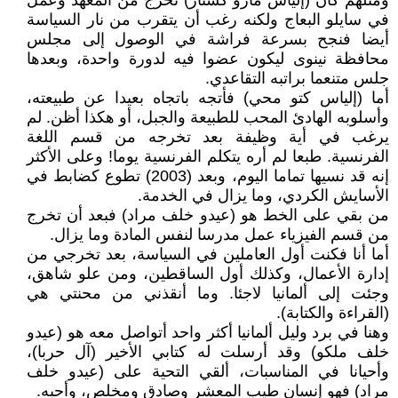
ومثلهم كان (إلياس مارو كشتار) تخرج من المعهد وعمل
في سايلو البعاج ولكنه رغب أن يتقرب من نار السياسة
أيضا فنجح بسرعة فراشة في الوصول إلى مجلس
محافظة نينوى ليكون عضوا فيه لدورة واحدة، وبعدها
جلس متنعما براتبه التقاعدي.
أما (إلياس كتو محي) فأتجه باتجاه بعيدا عن طبيعته،
وأسلوبه الهادئ المحب للطبيعة والجبل، أو هكذا أظن. لم
يرغب في أية وظيفة بعد تخرجه من قسم اللغة
الفرنسية. طبعا لم أره يتكلم الفرنسية يوما! وعلى الأكثر
إنه قد نسيها تماما اليوم، وبعد (2003) تطوع كضابط في
الأسايش الكردي، وما يزال في الخدمة.
من بقي على الخط هو (عيدو خلف مراد) فبعد أن تخرج
من قسم الفيزياء عمل مدرسا لنفس المادة وما يزال.
أما أنا فكنت أول العاملين في السياسة، بعد تخرجي من
إدارة الأعمال، وكذلك أول الساقطين، ومن علو شاهق،
وجئت إلى ألمانيا لاجئا. وما أنقذني من محنتي هي
(القراءة والكتابة).
وهنا في برد وليل ألمانيا أكثر واحد أتواصل معه هو (عيدو
خلف ملكو) وقد أرسلت له كتابي الأخير (آل حربا)،
وأحيانا في المناسبات، ألقي التحية على (عيدو خلف
مراد) فهو إنسان طيب المعشر وصادق ومخلص، وأحبه.