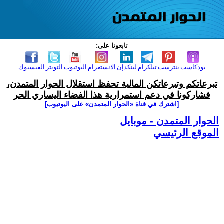
تابعونا على:
بودكاست
بنترست
تيلكرام
لينكدإن
الانستغرام
اليوتيوب
التويتر
الفيسبوك
تبرعاتكم وتبرعاتكن المالية تحفظ استقلال الحوار المتمدن،
فشاركونا في دعم استمرارية هذا الفضاء اليساري الحر
[اشترك في قناة ‫«الحوار المتمدن» على اليوتيوب]
الحوار المتمدن - موبايل
الموقع الرئيسي