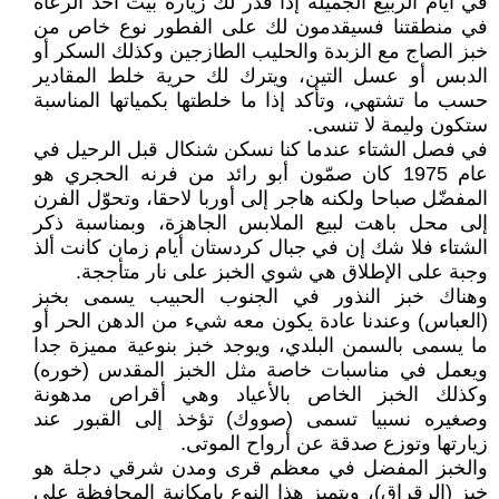
في أيام الربيع الجميلة إذا قدر لك زيارة بيت أحد الرعاة
في منطقتنا فسيقدمون لك على الفطور نوع خاص من
خبز الصاج مع الزبدة والحليب الطازجين وكذلك السكر أو
الدبس أو عسل التين، ويترك لك حرية خلط المقادير
حسب ما تشتهي، وتأكد إذا ما خلطتها بكمياتها المناسبة
ستكون وليمة لا تنسى.
في فصل الشتاء عندما كنا نسكن شنكال قبل الرحيل في
عام 1975 كان صمّون أبو رائد من فرنه الحجري هو
المفضّل صباحا ولكنه هاجر إلى أوربا لاحقا، وتحوّل الفرن
إلى محل باهت لبيع الملابس الجاهزة، وبمناسبة ذكر
الشتاء فلا شك إن في جبال كردستان أيام زمان كانت ألذ
وجبة على الإطلاق هي شوي الخبز على نار متأججة.
وهناك خبز النذور في الجنوب الحبيب يسمى بخبز
(العباس) وعندنا عادة يكون معه شيء من الدهن الحر أو
ما يسمى بالسمن البلدي، ويوجد خبز بنوعية مميزة جدا
ويعمل في مناسبات خاصة مثل الخبز المقدس (خوره)
وكذلك الخبز الخاص بالأعياد وهي أقراص مدهونة
وصغيره نسبيا تسمى (صووك) تؤخذ إلى القبور عند
زيارتها وتوزع صدقة عن أرواح الموتى.
والخبز المفضل في معظم قرى ومدن شرقي دجلة هو
خبز (الرقراق)، ويتميز هذا النوع بإمكانية المحافظة على