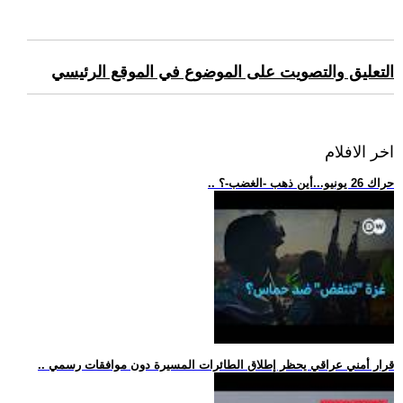
التعليق والتصويت على الموضوع في الموقع الرئيسي
اخر الافلام
.. حراك 26 يونيو...أين ذهب -الغضب-؟
.. قرار أمني عراقي يحظر إطلاق الطائرات المسيرة دون موافقات رسمي