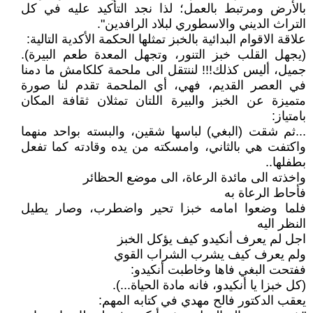
بالأرض ومرتبط بالعمل؛ لذا نجد التأكيد عليه في كل
التراث الديني والاسطوري لبلاد الرافدين".
علاقة الاقوام البدائية بالخبز تمثلها الحكمة الأكدية التالية:
(يجهل القلب خبز التنور، وتجهل المعدة طعم البيرة).
جميل، أليس كذلك!!! لننتقل الى ملحمة كلكامش ما دمنا
في العصر القديم، فهي، أي الملحمة تقدم لنا صورة
متميزة عن الخبز والبيرة اللتان تمثلان ثقافة المكان
بامتياز:
...ثم شقت (البغي) لباسها شقين، والبسته بواحد منهما
واكتفت هي بالثاني، وامسكته من يده وقادته كما تفعل
بطفلها..
واخذته الى مائدة الرعاة، الى موضع الحظائر
فأحاط الرعاة به
فلما وضعوا امامه خبزا تحير واضطرب، وصار يطيل
النظر اليه
اجل لم يعرف أنكيدو كيف يؤكل الخبز
ولم يعرف كيف يشرب الشراب القوي
ففتحت البغي فاها وخاطبت أنكيدو:
(كل خبزا يا أنكيدو، فانه مادة الحياة...).
يعقب الدكتور فالح مهدي في كتابه المهم: