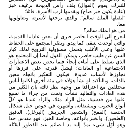
للتبرك، يقوم (القوال) بلف رأس الذبيحة برغيف خبز
(عادة يكون خبز صاج) ويقدمها لرب الأسرة، قائلا:
"ليقبلها الملك سالم". والذي يرجعها لأسرته ويتناولونها
معا.
من هو الملك سالم؟
لنعرج الى الوقت الحاضر فنرى أن بعض عاداتنا القديمة،
والتي أوجدت لتبقى كما يبدو. ويصّر المجتمع على الحفاظ
عليها وعلى الأغلب يتحمل مسؤولية الترويج لذلك كبار
السن عن طيب خاطر، ويمكن القول أيضا إن المجتمع هو
الذي يسلط على أبناءه إيحاءً فيما يخص بعض الاعتبارات
الاجتماعية أو العادات؛ ليشلّ قدرته على فرزها أو
تجاوزها لأسباب عديدة، فيكون التفكير باتجاه معين
بالذات، وبالتأكيد لو نشأ هؤلاء في بيئة أخرى لكانوا أناس
مختلفين مع اعترافنا من وجهة نظر ثالثة بأن الكثير من
هذه العادات والتقاليد نشأت ونمت من جراء ما نسبغ
عليها من قدسية، مثل الزاد مثلا، والزاد عندنا هو كلّ
أنواع الحبوب ومشتقاته، وأشهره في حوض جبل شنكال
الحنطة (القمح) والشعير. الجريش (البرغل). الدقيق
(الطحين). والخبز بأنواعه، وخاصة الخبز، فهو مقدس جدا
وهو أوّل شيء يمدّ إليه يد الصائم عند الفطور ليقبّله