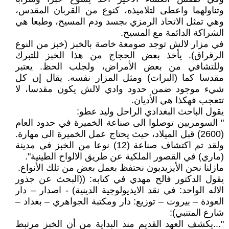
وتناولهما واعطى لتلاميذه، كنوع من القربان المقدس،
وهي تمثل الاتحاد الرمزي بجسد ودم المسيح، وطبعا هي
الشراكة الدائمة مع المسيح.
في مزار لالش توجد صومعة خاصة بالخبز (خبز من النوع
الرقراق). يأخذ بعض الحجاج من هذا الخبز للتبرك
وللتشافي من بعض الأمراض، ولجلب الحظ. يعتبر
مقدسا كما (البرات) ومثل المزار نفسه. يقال إن كل
شيء موجود ضمن حدود وادي لالش يكون مقدسا، لا
تتعجب فهكذا هي الأديان.
يقول الباحث البغدادي الراحل وليد عطو:
" السومريين توصلوا الى صناعة الخميرة في حدود العام
(2600) قبل الميلاد، حيث يحتاج عمل الخميرة الى مهارة.
ولقد تم اكتشاف صناعة (12) نوعا من الخبز في مدينة
(ماري) في القصور الملكية عن طريق الالواح الطينية".
مازلنا نحن الأيزيديون نحتفظ بعمل بعض من تلك الأنواع.
يقول الدكتور فالح مهدي في كتابه: ((البحث عن جذور
الاله الواحد: في نقد الايديولوجية الدينية) - اصدار – دار
العودة – بيروت – توزيع: دار ومكتبة الجواهري – بغداد –
شارع المتنبي):
"...يكشف العهد القديم منذ البداية من أن الخبز مرتبط