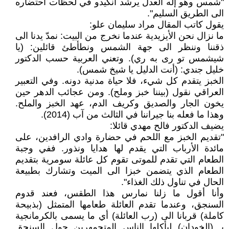
"شمس وهو إله العدل يرشد أنكيدو في لحظات احتضاره
الى الطريق السليم".
يقول كاتب المقال مراد سليمان علو:
ما نزال نحن الأيزيدية عندما نخرج من البيت: نمدّ يدنا الى
ذقننا وننظر الى جهة الشمس ونطأطئ قائلين: (يا
شيشمس تو رى به ري). وتعني العربية حسب الدكتور
خليل جندي: (أنت الدليل يا شيخ شمس).
الخبز يتقدم كل شيء، فلا حياة مدنية دونه. وفي التعبير
العراقي نقول (بيننا خبز وملح). ومن عجائب الدهر حين
يخون الجار والصديق وكريف الدم، عهد الخبز والملح.
وهذا ما فعله بنا جيراننا في الثالث من آب (2014).
يضيف الدكتور فالح مهدي قائلا:
"تقديم الخبز مع اللحم في حضارة وادي الرافدين، على
مائدة الأرباب التي يقدم لها هدايا ونذور. ففي وجبة
الطعام التي تقدم للموتى تقوم كل عائلة سومرية بتقديم
الطعام الذي يتضمن خبزا الى الميت وتشارك بطبيعة
الحال في تناول ذلك الغذاء".
وأنا أقول ما زلنا نمارس هذا الطقس، فعند قدوم
السنجق، وعندما تقدم العائلة طعامها المتمثل (بذبيحة
كاملة) قربانا الى (رب العائلة) أي ما يسمى بالكرمانجية
بـ (الخودان) ليأكلها الناس المتجمهرين حول السنجق