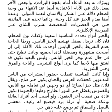
ويتبرّك به بعد الدعاء أمام بقجة (البرات)، والبعض الآخر
يفعل ذلك في الأيام الاعتيادية أيضا عند الانتهاء من وجبة
الطعام دلالة على الشكر والامتنان لنعمة المولى، وعندنا
أيضا يقدم الخبز عند كل وجبة، ودائما تجده على المائدة،
حتى في العصريات المخصصة لشرب الشاي على
الطريقة الإنكليزية.
والخبز أنواع تحدده المناسبة المعينة وكذلك نوع الطعام،
فان كان ثريدا، يفضل تهشيم الخبز اليابس. وربمّا الحاجة
لعدم التفريط بالخبز اليابس أوجدت تلك الأكلة إلى إن
أصبحت مشهورة ومفضلة لدى الجميع، وباتت تطبخ حتى
في حال عدم توفر الخبز اليابس. وليس بالبعيد تكون قد
اشتق منها لاحقا كما نرى أنواع التشريب والباجة والمرق
وحتى الشوربة.
وإذا كانت المناسبة تتطلب حضور العشرات من الناس
المدعوين كحفلات العرس والختان يكون خبز صاج، ويقال
فلان مثل خبز الصاج؛ أي ذو وجهين في تعامله مع الناس،
وللغموس يفضّل خبز التنور الطازج وطبعا (الحنونة) تكون
عادة من نصيب آخر العنقود، ولو أصيب أحد أفراد العائلة
بوعكة صحية، أو نزلة برد فيصنع له رغيف محشي
بالبصل والسماق ثم يوضع عليه دهن حر.