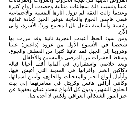
الفروض الدينية هي نتيجة الحروب والغزوات والفرمانات
علينا وتسبب ذلك بمجاعات متتالية وحصدت أرواح كثيرة
وعندما زالت الغمّة لم تزول آثارها النفسية والاجتماعية
فبقي هاجس الجوع والحاجة لتوفير الخبز كمادة غذائية
رئيسية وأساسية تشغل بال المجتمع وربّ الأسرة، والى
الآن.
ومن سوء الحظ أعيدت التجربة ثانية وقد مررت بها
شخصيا في الأسبوع الأول من غزوة (داعش) علينا
وهروبنا إلى الجبل فقد عانينا كثيرا من العطش والجوع،
وسقط العشرات من المرضى والمسنين والأطفال.
وبعد خلاصي واستقراري في ألمانيا أقف أحيانا قبالة
دكاكين الخبز وأفرانها في المدينة التي أعيش فيها،
وأتأمل أنواع الخبز والمعجنات والحلوى، وأتبين أسمائها،
وكأنني أرافق هانس وكريتل في مغامرتهما إلى بيت
الحلوى الشهير، ودون كل الأنواع تبحث عيناي بعفوية عن
خبز التنور الشنكالي العراقي ولكنني لا أجده هنا.