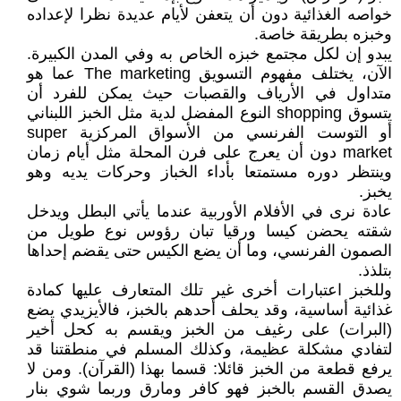
خواصه الغذائية دون أن يتعفن لأيام عديدة نظرا لإعداده
وخبزه بطريقة خاصة.
يبدو إن لكل مجتمع خبزه الخاص به وفي المدن الكبيرة.
الآن، يختلف مفهوم التسويق The marketing عما هو
متداول في الأرياف والقصبات حيث يمكن للفرد أن
يتسوق shopping النوع المفضل لدية مثل الخبز اللبناني
أو التوست الفرنسي من الأسواق المركزية super
market دون أن يعرج على فرن المحلة مثل أيام زمان
وينتظر دوره مستمتعا بأداء الخباز وحركات يديه وهو
يخبز.
عادة نرى في الأفلام الأوربية عندما يأتي البطل ويدخل
شقته يحضن كيسا ورقيا تبان رؤوس نوع طويل من
الصمون الفرنسي، وما أن يضع الكيس حتى يقضم إحداها
بتلذذ.
وللخبز اعتبارات أخرى غير تلك المتعارف عليها كمادة
غذائية أساسية، وقد يحلف أحدهم بالخبز، فالأيزيدي يضع
(البرات) على رغيف من الخبز ويقسم به كحل أخير
لتفادي مشكلة عظيمة، وكذلك المسلم في منطقتنا قد
يرفع قطعة من الخبز قائلا: قسما بهذا (القرآن). ومن لا
يصدق القسم بالخبز فهو كافر ومارق وربما شوي بنار