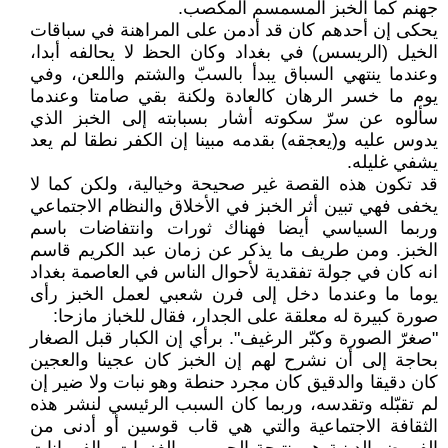
جهنم كما الخبز المسمسم المكصب.
يحكى إن أحدهم كان قد أدمن على المراهنة في سباقات
الخيل (الريسس) في بغداد وكان الحظ لا يحالفه أبدا،
وعندما ينتهي السباق يبدأ بالسبّ والشتم واللعن، وفي
يوم ما خسر الرهان كالعادة ولكنة بقي صامتا وعندما
سألوه عن سرّ سكوته أشار بسبابته إلى الخبز الذي
يدوس عليه و(يعجقه) بقدمه مبينا إن الكفر نطقا لم يعد
يشفي غليله.
قد تكون هذه القصة غير صحيحة وخيالية، ولكن كما لا
يخفى فهي تبين أثر الخبز في الأخلاق والنظام الاجتماعي
وربما السياسي أيضا فهناك ثورات وانتفاضات باسم
الخبز. ومن طريف ما يذكر عن زمان عبد الكريم قاسم
انه كان في جولة تفقدية لأحوال الناس في العاصمة بغداد
يوما ما وعندما دخل إلى فرن شعبي لعمل الخبز رأى
صورة كبيرة له معلقة على الجدار، فقال للخباز مازحا:
"صغرّ الصورة وكبّر الرغيف". برأي إن الكبار قبل الصغار
بحاجة إلى أن نشرح لهم إن الخبز كان عجينا والعجين
كان دقيقا والدقيق كان مجرد حنطة وهو نبات ولا ضير إن
لم تقبّله وتقدسه، وربما كان السبب الرئيسي لنشر هذه
الثقافة الاجتماعية والتي هي قاب قوسين أو أدنى من