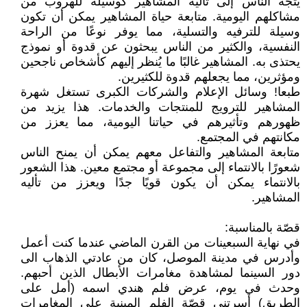
يتجه الناس إلى تأليه المشاهير كوسيلة للهروب من
مشاكلهم اليومية. متابعة حياة المشاهير يمكن أن تكون
وسيلة للترفيه والتسلية، مما يوفر نوعًا من الراحة
النفسية، والكثير من الناس يبحثون عن قدوة أو نموذج
يحتذى به. المشاهير غالبًا ما يُنظر إليهم كأشخاص ناجحين
ومؤثرين، مما يجعلهم قدوة للكثيرين.
طبعا! وسائل الإعلام والشركات الكبرى تستغل شهرة
المشاهير للترويج للمنتجات والخدمات. هذا يزيد من
ظهورهم وتأثيرهم في حياتنا اليومية، مما يعزز من
مكانتهم في المجتمع.
متابعة المشاهير والتفاعل معهم يمكن أن يمنح الناس
شعورًا بالانتماء إلى مجموعة أو مجتمع معين. هذا الشعور
بالانتماء يمكن أن يكون قويًا جدًا ويعزز من تأليه
المشاهير.
قصّة بالمناسبة:
في نهاية السبعينات من القرن الماضي عندما كنت أعمل
وأدرس في مدينة الموصل، كان من عادتي الذهاب الى
دور السينما لمشاهدة مغامرات الأبطال الذين أحبهم.
وحدث في يوم، عرض فلم هندي اسمه (أمل على
الطريق) أسرتني قصّة الفلم المبنية على المغامرات