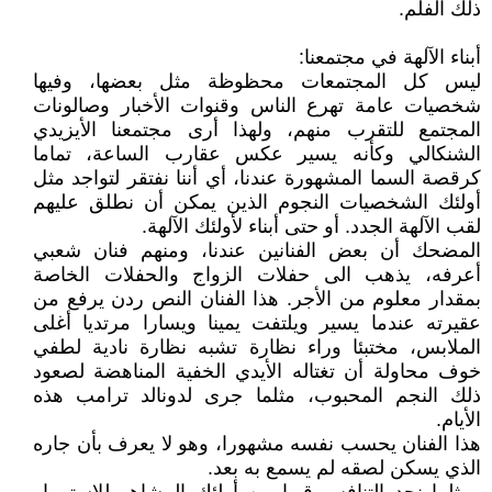
ذلك الفلم.
أبناء الآلهة في مجتمعنا:
ليس كل المجتمعات محظوظة مثل بعضها، وفيها
شخصيات عامة تهرع الناس وقنوات الأخبار وصالونات
المجتمع للتقرب منهم، ولهذا أرى مجتمعنا الأيزيدي
الشنكالي وكأنه يسير عكس عقارب الساعة، تماما
كرقصة السما المشهورة عندنا، أي أننا نفتقر لتواجد مثل
أولئك الشخصيات النجوم الذين يمكن أن نطلق عليهم
لقب الآلهة الجدد. أو حتى أبناء لأولئك الآلهة.
المضحك أن بعض الفنانين عندنا، ومنهم فنان شعبي
أعرفه، يذهب الى حفلات الزواج والحفلات الخاصة
بمقدار معلوم من الأجر. هذا الفنان النص ردن يرفع من
عقيرته عندما يسير ويلتفت يمينا ويسارا مرتديا أغلى
الملابس، مختبئا وراء نظارة تشبه نظارة نادية لطفي
خوف محاولة أن تغتاله الأيدي الخفية المناهضة لصعود
ذلك النجم المحبوب، مثلما جرى لدونالد ترامب هذه
الأيام.
هذا الفنان يحسب نفسه مشهورا، وهو لا يعرف بأن جاره
الذي يسكن لصقه لم يسمع به بعد.