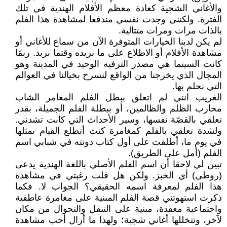
والأغاني الشجية كعادة معظم الأفلام الهندية في تلك
الفترة. ولكنني وجدت نفسي مندفعا لمشاهدة هذا الفلم
بالذات مرات ومرات متتالية.
لم يكن لدينا الخيارات المتوفرة الآن من سماع للأغاني أو
مشاهدة الأفلام أو الاطلاع على ما نريده وقتما نريد. ربمّا
كانت السينما هي مصدر الترفيه الوحيد في المدينة وهو
المجال الذي يخرجنا من الواقع لنسرح بخيالنا في العوالم
التي نحلم بها.
الغريب انني لم اتعلق ببطل الفلم المغامر الشاب
محارب الظلم والظالمين، أو ببطلة الفلم الجميلة، بقدر
تعلقي بالقصّة نفسها، وسير الأحداث التي كانت تشدني.
ولشدة تعلقي بالفلم كمغامرة كنت أتطلع القيام بمثلها
في يوم ما، أطلقت على أول كتاب دونته في شبابي اسم
الفلم (أمل على الطريق).
تبين لي لاحقا أن اسم الفلم الأصلي باللغة الهندية يدعى
(روطى) أي الخبز. ولكن هل قلت رغبتي في مشاهدة
هذا الفلم لمعرفة اسمه الحقيقي؟ الجواب لا. فكما
ذكرت استهوتني قصة الفلم المبنية على مغامرة عاطفية
واجتماعية معقدة، مبنية على التنقل والتجوال من مكان
لآخر، وتتخللها أغاني شجية؛ ولهذا ما أزال أحب مشاهدة