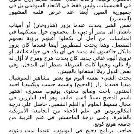
في الخمسينات، وليس فقط في الاتحاد السوفيتي بل في
جمهورية الصين أيضا عند عرض فلمه المشهور
(المتشرد).
نفس الشي يحدث عندما يزور (شاروخان) أو أميتاب
باتشان الى مصر أو دبي، بل يتجمعون حول مسكنهما في
المناسبات من أجل أن يكحلوا أعينهم برؤية نجمهم
المفضل. وهذا يحدث للمطربين أيضا فعندما كان يزور
مايكل جاكسون أية مدينة في أي بلاد في جولة غنائية، أو
ترويج ألبوم غنائي جديد. كان يحدث هرج ومرج لا أوّل له
ولا تالي، وحينها كانت الشرطة تضطر الى التدخل، وفي
بعض الدول ربمّا استعانوا بالجيش.
يحدث الشيء نفسه اليوم مع بعض مشاهير السوشيال
ميديا فعندما زار (الدحيح) واسمه حسب ويكيبيديا احمد
الغندور، باحث وصانع محتوى يوتيوب مصري، اشتهر
باسم الدحيح نسبةً لاسم قناته، وهو أحد البارزين في
مجال تبسيط العلوم أو العلم الشعبي، حاصل على درجة
البكالوريوس في علم الأحياء من الجامعة الأمريكية
بالقاهرة، وعلى درجة الماجستير في علم التربية من
جامعة هونغ كونغ.
صاحب برنامج دحيح في اليوتيوب. عندما تمت دعوته