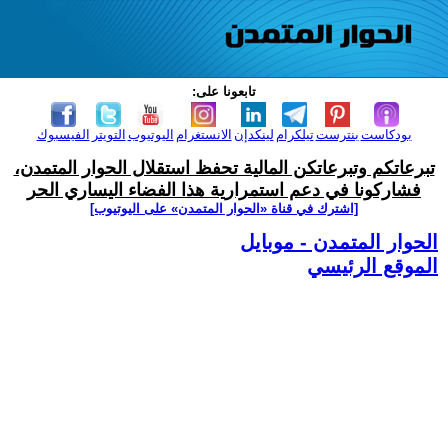
تابعونا على:
بودكاست
بنترست
تيلكرام
لينكدإن
الانستغرام
اليوتيوب
التويتر
الفيسبوك
تبرعاتكم وتبرعاتكن المالية تحفظ استقلال الحوار المتمدن،
فشاركونا في دعم استمرارية هذا الفضاء اليساري الحر
[اشترك في قناة ‫«الحوار المتمدن» على اليوتيوب]
الحوار المتمدن - موبايل
الموقع الرئيسي