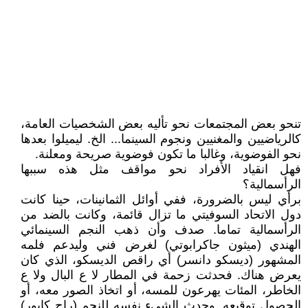
تنحو بعض المجتمعات نحو تأليه بعض الشخصيات العامة،
كالرياضيين والمغنيين ونجوم السينما... الخ. ليميلوا بعدها
نحو الفوضوية، وغالبا ما تكون فوضوية صريحة ومعلنة.
فهل انقياد الأفراد نحو مواقف مثل هذه سببها
الرأسمالية؟
برأي ليس بالضرورة، ففي أوائل الثمانينات، حينا كانت
دول الاتحاد السوفيتي ما تزال قائمة، وكانت بالضد من
الرأسمالية تماما. صدف وأن ذهب النجم السينمائي
الهندي (ميثون جاكرابوتي) لغرض فني وليدعم فلمه
المشهور (ديسكو دانسر) أي راقص الديسكو، الذي كان
يعرض هناك. فحدثت زحمة في المطار لا ع البال ولا ع
الخاطر، المئات يهرعون للمسه، أو اتخاذ الصور معه، أو
الحصول توقيعه. وحدث الشيء نفسه للنجم (راج كابور)