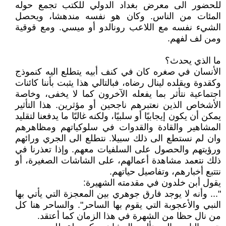
للحضور الى معرض بغداد الدولي للكتب تجمع حوله
المئات من الناس. وكان هو نفسه مندهشا، ويحصل
الشيء نفسه مع اللاعب رونالدو أو ميسي. ومع قوقية
ومن لف لفهم.
ما الذي يحدث؟
الأنسان في صغره كان في كنف أبيه يتطلع اليه كنموذج
وكقدوة ويقلده لينال رضاه، فبالتالي هذا يثبت بأننا كائنات
اجتماعية نتأثر بما يفعله الآخرون كما لا يخفى، وخاصة
الأشخاص الذين نعتبرهم ناجحين أو مؤثرين. هذا التأثير
يمكن أن يكون إيجابيًا أو سلبيًا، ولكنه غالبًا ما يدفعنا لتقليد
المشاهير والقادة والقدوات في سلوكياتهم ومظاهرهم
وان لم نستطع الى ذلك سبيلا. نتطلع الى الجري ورائهم
ورؤيتهم والحصول على السلفيات معهم. وإذا تعذرنا في
ذلك نتعمد مشاهدة أعمالهم، على الشاشات الصغيرة، أو
نتتبع أخبارهم، وتفاصيل حياتهم.
يقول أبن خلدون في مقدمته الشهيرة:
"... وأنه لا يوجد فارق جوهري بين المعجزة التي يأتي بها
النبي والأعجوبة التي يقوم بها الساحر". والساحر هنا كل
من نال حظا من الشهرة في هذا الزمان كما أعتقد.