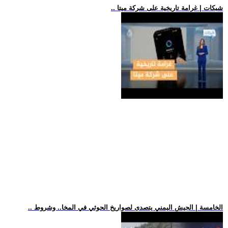
.. شبكات | غرامة تاريخية على شركة ميتا
.. الخامسة | الجيش اليمني يتصدى لصواريخ الحوثي في المخا.. وشروط