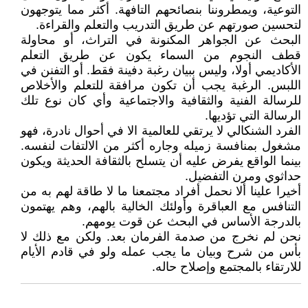
التوعية، ويمطروننا بنصائحهم التافهة. أكثر مما يتوجهون
لتحسين صورتهم عن طريق التدريب والتعلم والقراءة.
البحث عن الجواهر المكنونة في التراث، أو محاولة
قطف النجوم من السماء يكون عن طريق التعلم
الأكاديمي أولا، وليس ببيان رغبة دفينة فقط. أو التفنن في
اللبس. الرغبة يجب أن تكون مرافقة للتعلم والأخلاص
للرسالة الفنية والثقافية والاجتماعية وأي كان نوع تلك
الرسالة التي تؤديها.
الفرد الشنكالي لا يرتقي للعالمية الا في أحوال نادرة، فهو
مشغول بمنافسة زميله وجاره أكثر من الالتفات لنفسه.
بينما الواقع يفرض عليه أن يتسلح بالثقافة الحديثة ويكون
حداثوي ومرن التفضيل.
أخيرا علينا ألا نحمل أفراد مجتمعنا ما لا طاقة لهم به من
التنافس مع العباقرة وأولئك الخالية بالهم، وهم يهتمون
بالدرجة الأساس في البحث عن قوت يومهم.
نحن لم نخرج من صدمة الفرمان بعد. ولكن مع ذلك لا
بأس من شرح وبيان ما يجب عمله ولو في قادم الأيام
للارتقاء بالمجتمع وإصلاح حاله.