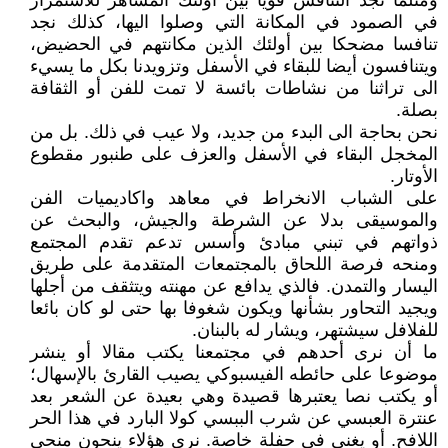
ومثلما نجد التنافس قويا بين أولئك المشاهر للاستمرار
في الصمود في المكانة التي وصلوا اليها، كذلك نجد
تنافسا مضحكا بين أولئك الذين مكانتهم في الحضيض،
ويتنافسون أيضا للبقاء في الأسفل وتزويدنا بكل ما يسيء
الى تراثنا من نشاطات بائسة لا تمت للفن أو الثقافة
بصلة.
نحن بحاجة الى البدء من جديد، ولا عيب في ذلك. بل من
المخجل البقاء في الأسفل والعزف على طنبور مقطوع
الأوتار.
على الشباب الانخراط في معاهد واكاديميات الفن
والموسيقى بدلا عن الشرطة والجيش، والبحث عن
ذواتهم في تبني مبادئ وأسس تدعم تقدم المجتمع
ومنحه فرصة اللحاق بالمجتمعات المتقدمة على طريق
اليسار والتمدن. فالذي يدافع عن مهنته ويتثقف من أجلها
ويجيد التحاور بشأنها ويكون شغوفا بها حتى لو كان بائعا
للفلافل سيشتهر، ويشار له بالبنان.
ما أن نرى أحدهم في مجتمعنا يكتب مقالا أو ينشر
موضوعا على حائطه الفيسبوكي يصيب القارئ بالإسهال؛
أو يكتب نصا يعتبرها قصيدة وهي بعيدة عن الشعر بعد
عنترة العبسي عن شرب الببسي كولا البارد في هذا الحر
اللافح. أو يغني في حفلة خاصة. نرى هؤلاء ينحون منحى