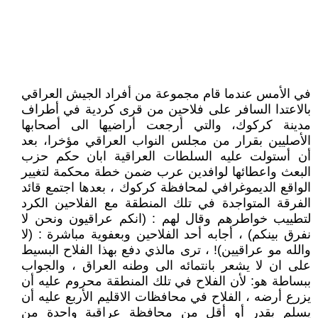
في الأمس عندما قام مجموعة من أفراد الجيش العراقي
بالاعتدا السافر على فلاحين من قرى كردية في أطراف
مدينة كركوك، والتي أرجعت أراضيها الى أصحابها
الأصليين بقرار من مجلس النواب العراقي مؤخرا، بعد
أن أستولت عليه السلطات العراقية ابان حكم حزب
البعث واعطائها لوافدين عرب ضمن خطة محكمة لتغيير
الواقع الديموغرافي لمحافظة كركوك ، بعدها اجتمع قائد
الفرقة المتواجدة في تلك المنطقة مع الفلاحين الكرد
لتطييب خواطرهم وقال لهم : (انكم عراقيون ونحن لا
نفرق بينكم) ، أجابه أحد الفلاحين وبعفوية مباشرة : (لا
والله مو عراقيين)! ، ترى مالذي دفع بهذا الفلاح البسيط
على ان لا يشعر بانتمائه الى وطنه العراق ، والجواب
ببساطة هو: لأن الفلاح في تلك المنطقة محروم عليه أن
يزرع أرضه ، الفلاح في محافظات الاقليم الأربع عليه أن
يسلم بقدر أو أقل من محافظة عراقية واحدة من