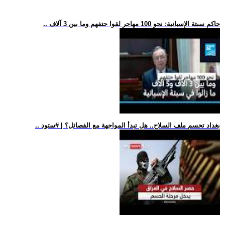
.. حاكم سبتة الإسبانية: نحو 100 مهاجر لقوا حتفهم وما بين 3 آلاف
.. بغداد تحسم ملف السلاح.. هل تبدأ المواجهة مع الفصائل؟ | #ستود