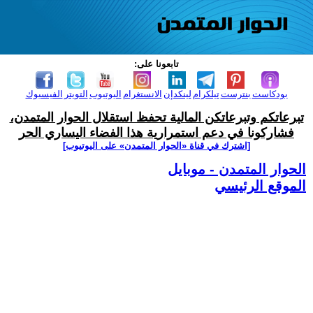
تابعونا على:
بودكاست
بنترست
تيلكرام
لينكدإن
الانستغرام
اليوتيوب
التويتر
الفيسبوك
تبرعاتكم وتبرعاتكن المالية تحفظ استقلال الحوار المتمدن،
فشاركونا في دعم استمرارية هذا الفضاء اليساري الحر
[اشترك في قناة ‫«الحوار المتمدن» على اليوتيوب]
الحوار المتمدن - موبايل
الموقع الرئيسي