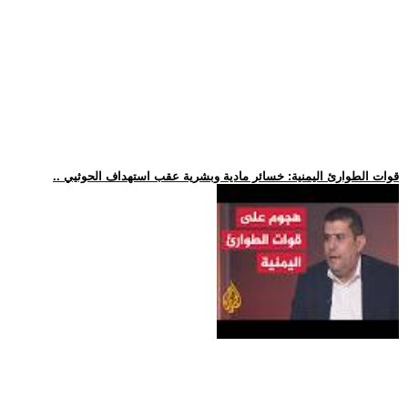
.. قوات الطوارئ اليمنية: خسائر مادية وبشرية عقب استهداف الحوثيي