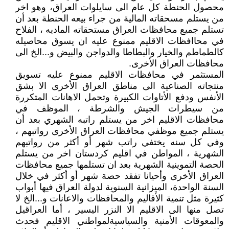
محصول الحنطة كل عام الى سايلوات العراق، وهو اخر
من يستلم مسحقاته المالية من جراء بيعه الحنطة بعد أن
تستلم جميع محافظات العراق مستحقاته الماديه ، الفلاح
في محاافظات الاقليم ممنوع عليه ان يسوق محاصيله
كالطماطم والخيار والبطاطا والدواجن والبيض و...الخ الى
محافظات العراق الأخرى.
المستثمر في محافظات الاقليم ممنوع عليه تسويق
منتجاته الصناعية الى مناطق العراق الأخرى الا بشق
الأنفس ودفع الأتاوات الكبيرة وتحمل الاهانات المتكررة
من سيطرات الجيش والشرطة ، الموظف في
محافظات الاقليم اخر من يستلم راتبه الشهري بعد أن
يستلم جميع موظفي محافظات العراق الأخرى رواتبهم ،
وفي كل سنه يختفي راتب شهر أو أكثر من رواتبهم
الشهرية ، المواطن في اقليم كردستان اخر من يستلم
الحصة التموينية الشهرية بعد ان تستلمها جميع محافظات
العراق الأخرى وأحيانا تفقد حصة شهر أو أكثر في خلال
السنة الواحدة، الميزانية السنوية لدولة العراق فيها أبواب
كثيرة مثل تنمية الأقاليم والمحافظات والاعانات و...الخ لا
تصل منها الى الاقليم الا النزر اليسير ، أما العراقيل
والمعوقات الأمنية والسياسيةلمواطني الاقليم فحدث