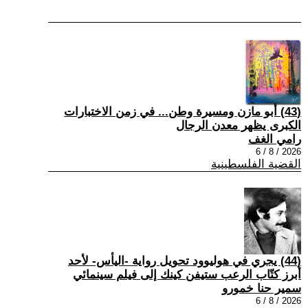
(43) أبو مازن ومسيرة وطن... في زمن الاختبارات
الكبرى يظهر معدن الرجال
رامي الغف
2026 / 8 / 6
القضية الفلسطينية
(44) يجري في هوليوود تحويل رواية -اليأس- لأحد
أبرز كتّاب الرعب ستيفن كينك إلى فيلم سينمائي
سمير حنا خمورو
2026 / 8 / 6