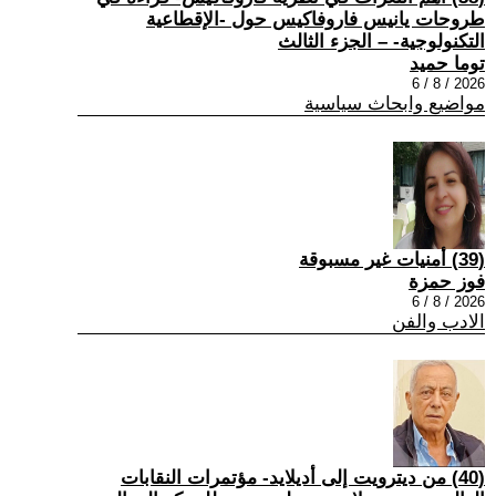
طروحات يانيس فاروفاكيس حول -الإقطاعية
التكنولوجية- – الجزء الثالث
توما حميد
2026 / 8 / 6
مواضيع وابحاث سياسية
(39) أمنيات غير مسبوقة
فوز حمزة
2026 / 8 / 6
الادب والفن
(40) من ديترويت إلى أديلايد- مؤتمرات النقابات