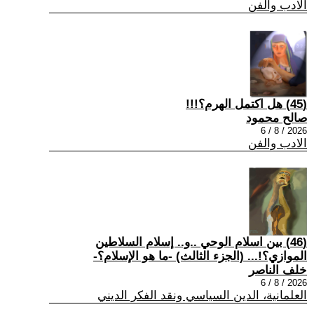
الادب والفن
(45) هل اكتمل الهرم؟!!!
صالح محمود
2026 / 8 / 6
الادب والفن
(46) بين اسلام الوحي ..و.. إسلام السلاطين
الموازي؟!... (الجزء الثالث) -ما هو الإسلام؟-
خلف الناصر
2026 / 8 / 6
العلمانية، الدين السياسي ونقد الفكر الديني