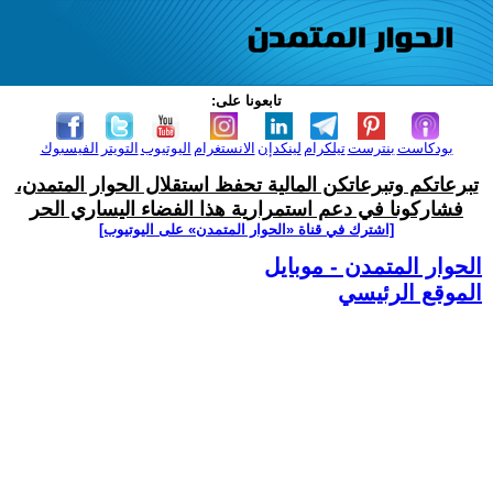
تابعونا على:
بودكاست
بنترست
تيلكرام
لينكدإن
الانستغرام
اليوتيوب
التويتر
الفيسبوك
تبرعاتكم وتبرعاتكن المالية تحفظ استقلال الحوار المتمدن،
فشاركونا في دعم استمرارية هذا الفضاء اليساري الحر
[اشترك في قناة ‫«الحوار المتمدن» على اليوتيوب]
الحوار المتمدن - موبايل
الموقع الرئيسي