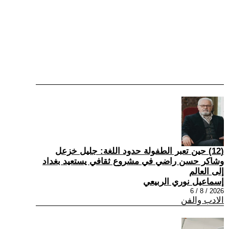
(12) حين تعبر الطفولة حدود اللغة: جليل خزعل
وشاكر حسن راضي في مشروع ثقافي يستعيد بغداد
إلى العالم
إسماعيل نوري الربيعي
2026 / 8 / 6
الادب والفن