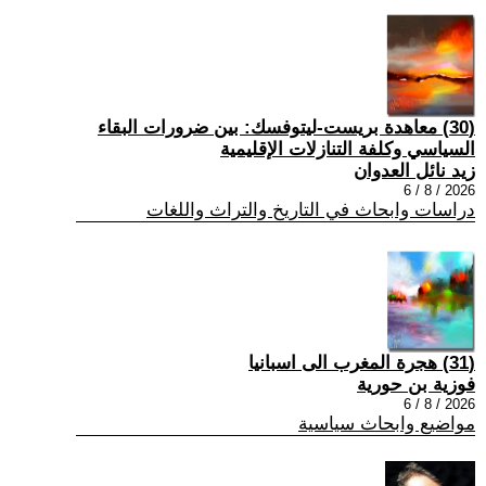
(30) معاهدة بريست-ليتوفسك: بين ضرورات البقاء
السياسي وكلفة التنازلات الإقليمية
زيد نائل العدوان
2026 / 8 / 6
دراسات وابحاث في التاريخ والتراث واللغات
(31) هجرة المغرب الى اسبانيا
فوزية بن حورية
2026 / 8 / 6
مواضيع وابحاث سياسية