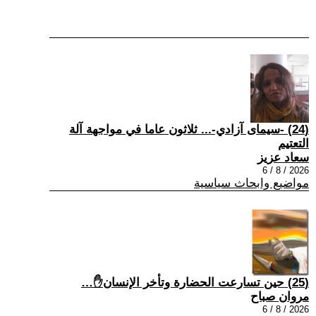
(24) -سيمای آزادي-... ثلاثون عاما في مواجهة آلة
التعتيم
سعاد عزيز
2026 / 8 / 6
مواضيع وابحاث سياسية
(25) حين تسارعت الحضارة وتأخر الإنسان✋…
مروان صباح
2026 / 8 / 6