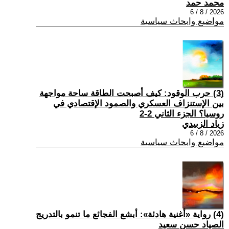
محمد حمد
2026 / 8 / 6
مواضيع وابحاث سياسية
(3) حرب الوقود: كيف أصبحت الطاقة ساحة مواجهة
بين الإستنزاف العسكري والصمود الإقتصادي في
روسيا؟ الجزء الثاني 2-2
زياد الزبيدي
2026 / 8 / 6
مواضيع وابحاث سياسية
(4) رواية «أغنية هادئة»: أبشع الفجائع ما تنمو بالتدريج
الصياد حسن سعيد