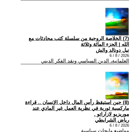
(7) الخلاصة الروحية من سلسلة كتب محادثات مع
الله | الجزء المائة وثلاثة
نيل دونالد والش
2026 / 8 / 6
العلمانية، الدين السياسي ونقد الفكر الديني
(8) حين استيقظ رأس المال داخل الإنسان .. قراءة
ماركسية ثورية في نظرية العمل غير المادي عند
موريزيو لازاراتو .
رياض الشرايطي
2026 / 8 / 6
مواضيع وابحاث سياسية