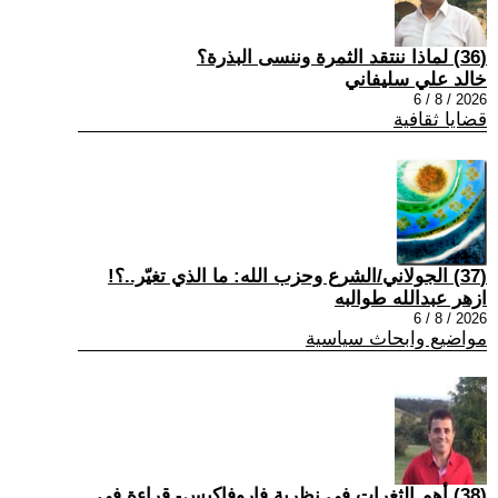
(36) لماذا ننتقد الثمرة وننسى البذرة؟
خالد علي سليفاني
2026 / 8 / 6
قضايا ثقافية
(37) الجولاني/الشرع وحزب الله: ما الذي تغيّر..؟!
ازهر عبدالله طوالبه
2026 / 8 / 6
مواضيع وابحاث سياسية
(38) أهم الثغرات في نظرية فاروفاكيس- قراءة في