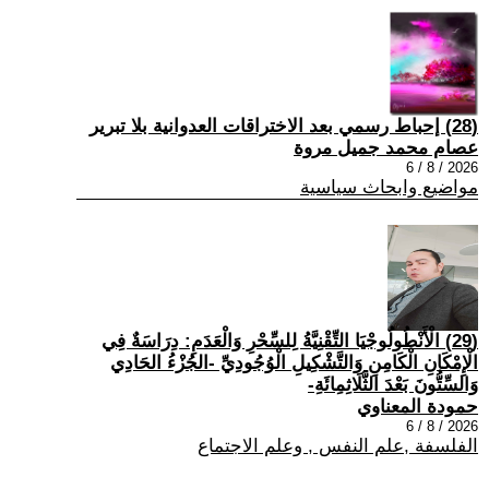
(28) إحباط رسمي بعد الاختراقات العدوانية بلا تبرير
عصام محمد جميل مروة
2026 / 8 / 6
مواضيع وابحاث سياسية
(29) الْأَنْطُولُوجْيَا التِّقْنِيَّةُ لِلسِّحْرِ وَالْعَدَمِ: دِرَاسَةٌ فِي
الْإِمْكَانِ الْكَامِنِ وَالتَّشْكِيلِ الْوُجُودِيِّ -الجُزْءُ الحَادِي
وَالسِّتُّونَ بَعْدَ الثَّلَاثِمِائَةِ-
حمودة المعناوي
2026 / 8 / 6
الفلسفة ,علم النفس , وعلم الاجتماع