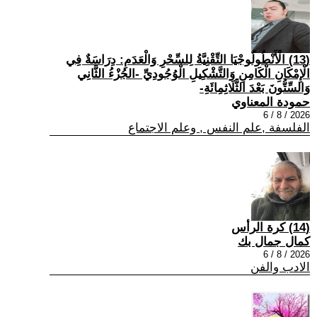
(13) الْأَنْطُولُوجْيَا التِّقْنِيَّةُ لِلسِّحْرِ وَالْعَدَمِ: دِرَاسَةٌ فِي
الْإِمْكَانِ الْكَامِنِ وَالتَّشْكِيلِ الْوُجُودِيِّ -الجُزْءُ الثَّانِي
وَالسِّتُّونَ بَعْدَ الثَّلَاثِمِائَةِ-
حمودة المعناوي
2026 / 8 / 6
الفلسفة ,علم النفس , وعلم الاجتماع
(14) كرة الرأس
كمال جمال بك
2026 / 8 / 6
الادب والفن