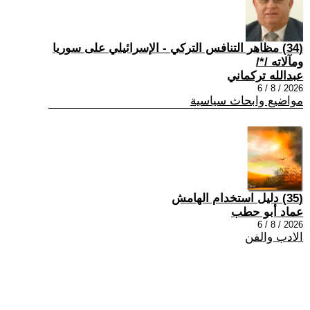
(34) مظاهر التنافس التركي - الإسرائيلي على سوريا
ومآلاته /*/
عبدالله تركماني
2026 / 8 / 6
مواضيع وابحاث سياسية
(35) دليل استخدام الهامش
عماد أبو حطب
2026 / 8 / 6
الادب والفن