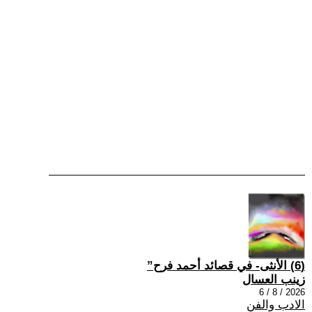
(6) الأنثى- في قصائد أحمد فرح”
زينب العسال
2026 / 8 / 6
الادب والفن