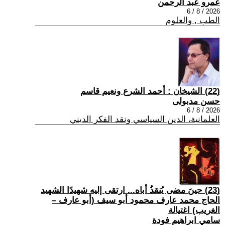
عمرو عبد الرحمن
2026 / 8 / 6
الطب , والعلوم
(22) الشيخان : أحمد الشرع ونعيم قاسم
حسن مدبولى
2026 / 8 / 6
العلمانية، الدين السياسي ونقد الفكر الديني
(23) حينَ مضى يُنقذُ أباه... ارتقى إليه شهيدًا الشهيد
الحاج محمد عارف محمود أبو سيف (أبو عارف –
الغريب) اغتيالة
سامي ابراهيم فودة