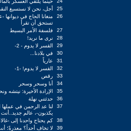
24
حينما يلتقي العسكر بالماء
25
أجل، نحن لا نستسيغ النقد
26
منغانا الحاج في ديوانها -عم
تستحق أن تقرأ
27
فلسفة الأمر البسيط
28
نرى ما نريد!
29
القسر لا يدوم - 2-
30
في بلادنا...
31
عارياً
32
القسر لا يدوم! -1-
33
رقص
34
أنا وسحر وسحر
35
الإرادة الأخيرة: نيتشه ونح
36
حدثتني نهلة
37
لنا عد الرحمن في عملها ال
يكذبون-، عالم جديد..أنت 
38
كم يحتاج واحدنا إلى -غالا-
39
لا تخاف أحداً؟ معذرةً؛ أ