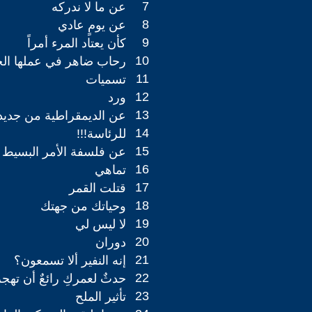
7
عن ما لا ندركه
8
عن يومٍ عادي
9
كأن يعتاد المرء أمراً
10
رحاب ضاهر في عملها الج
11
تسميات
12
ورد
13
عن الديمقراطية من جديد
14
للرئاسة!!!
15
عن فلسفة الأمر البسيط -2
16
تماهي
17
قتلت القمر
18
وحياتك من جهتك
19
لا ليس لي
20
دوران
21
إنه النفير ألا تسمعون؟
22
حدثٌ لعمركِ رائعٌ أن تهج
23
تأثير الملح