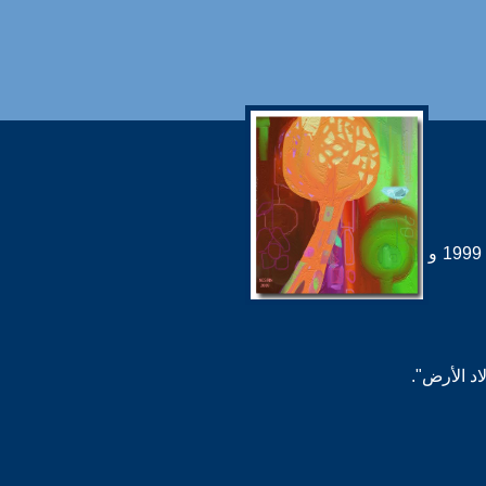
قدم العديد من المسرحيات، اخراجاً وكتابةً، أبرزها "اشباح" في ايطاليا 2004، "رمز" و "وحدة" في بيروت 1999 و
اد الأرض".