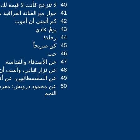
40
لا تنزعج فأنت لا قيمة لك!
41
حوار مع الفنانة العراقية
42
كم أتمنى أن أموت
43
يومٌ عادي
44
رحلة!
45
كن صريحاً
46
حب
47
عن الأصدقاء والقداسة
48
عن نزار قباني، وآسف أن
49
عن السفسطائيين، عن أفل
50
عن محمود درويش: معرض 
النجم