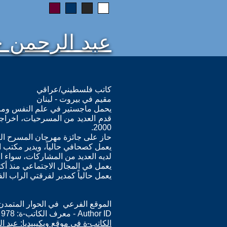
عبد الرحمن 
كاتب فلسطيني/عراقي
مقيم في بيروت - لبنان
يحمل ماجستير في علم النفس وم
2000.
حاز على جائزة مهرجان المسرح العالمي
يعمل كصحافي حالياً، ويدير مكتب ا
لديه العديد من المشاركات، سواء الم
يعمل في المجال الاجتماعي منذ أك
يعمل حالياً كمدير لفرقتي الراب ال
الموقع الفرعي في الحوار المتمدن: ps://www.ahewar.org/m.asp?i=978
Author ID - معرف الكاتب-ة: 978
الكاتب-ة في موقع ويكيبيديا: عبد 