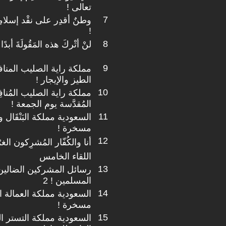
تعالى !
7
وطنٌ أقدِر على نقْد إسلامِه
!
8
لنْ أتْركَ هذه المَقُولَةَ أبدًا
9
مملكة راية الصليب المنا
الطيز والإيجار !
10
مملكة راية الصليب المُنافِ
المُقدَّسة يوم الجمعة !
11
السعودية مملكة البَنْقَال
مسخرة !
12
أنا والكُفّار المُشرِكون الغرْبِ
اللقاء الخامس
13
رسائل المشركين الضالين
المسلمين ! 2
14
السعودية مملكة العمالة الس
مسخرة !
15
السعودية مملكة التستر ال