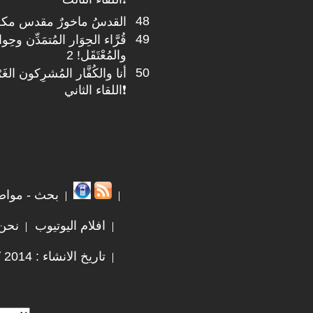
48
القدسُ ماخورٌ مقدس مكةُ ما
49
قُرَّاء الحِوَار المُتمَدِّن وح
والمُعْتَقَل! 2
50
أنا والكُفَّار المُشرِكون الغَرْبِ
❗اللقاء الثاني
بحث - مواض
افلام اليوتيوب
نحن
تاريخ الانشاء : 2014 / 7 / 31