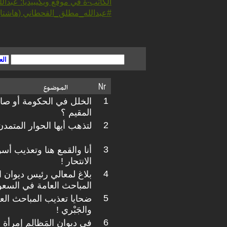
الكاتب-ة في موقع ويكيبيديا: عبدا
#عبدالله_مطلق_القحطاني (هاشتاغ
1
الخلل في الحكومة أو صاح
المقيم ؟
2
لتذهب أيها الحوار المتمد
3
أنا والقمع هنا وتعذيب أسو
الانتحار !
4
بلاغ لمعالي رئيس ديوان 
المباحث العامة في السعو
5
ضحايا تعذيب المباحث العا
والجَبْري !
6
في ديوان المَظالِم إمرأة مُ