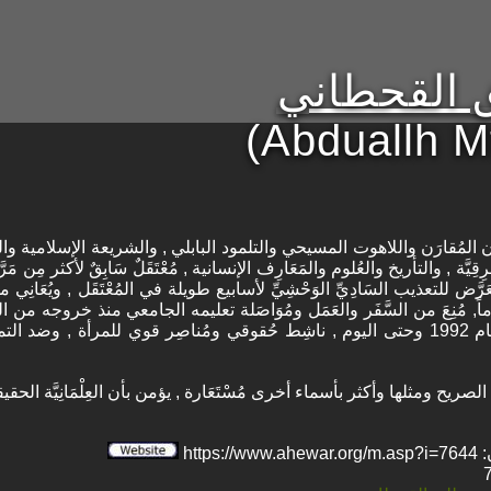
 القحطاني
(Abduallh Mt
ديان المُقارَن واللاهوت المسيحي والتلمود البابلي , والشريعة الإسلامية و
قِيَّة , والتأريخ والعُلوم والمَعَارِف الإنسانية , مُعْتَقَلٌ سَابِقٌ لأكثر مِن مَ
ِّ , تَعَرَّض للتعذيب السَادِيِّ الوَحْشِيِّ لأسابيع طويلة في المُعْتَقَل , ويُعَانِي م
اً, مُنِعَ من السَّفَر والعَمَل ومُوَاصَلة تعليمه الجامعي منذ خروجه من المُع
وذلك في أثناء دراسته الجامعية عام 1992 وحتى اليوم , ناشِط حُقوقي ومُناصِر قوي للمرأة , وضد
يح ومثلها وأكثر بأسماء أخرى مُسْتَعَارة , يؤمن بأن العِلْمَانِيَّة الحقيق
htt