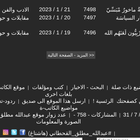
2023 / 1 / 21
7498
خورٌ مْبَسِّيّ
الادب والفن
2023 / 1 / 20
7497
ِوار السياسَة
مقابلات و حو
2023 / 1 / 19
7496
يُّون لَعَنَهُم الله
مقابلات و حو
يع ذات صلة
البحث - الاخبار
كتب ومؤلفات
موقع الكات
بلغات اخرى
 كصفحتك الرئسية !
ارسل هذا الموقع الى صديق
ردود-تع
مواضيع الكاتب-ة
المشاركات - 758 -
عدد زوار موقع عبدالله مطلق القحط
الصورة والمعلومات
#عبدالله_مطلق_القحطاني (هاشتاغ)