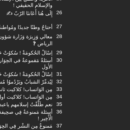
والإسلام الحقيقي !
26
إِلَى هُنا أَعَاننَا الرّبّ ✍
27
أحتاجُ وطنًا جديدًا ومُواطنةً 
28
معالي وَزِيرَة وَزَارة شؤو
الرياض ❓
29
اِسْالْ الحُكومَةْ ! سُكوُتْ حَنْص
30
أسئلةٌ مَقموعةٌ في الحِوَار ا
الأول
31
اِسْالْ الحُكومَةْ ! سُكوُتْ حَنْص
32
لِيُدمِّرْ الشبابُ ويَرْدُموُا م
33
مِن الوَاتساب! كلاكيت ثا
34
مِن الوَاتساب! كلاكيت أو
35
نعم طَلَّقْتُ إسلامهم ياعب
36
أسئلة مَمنوعةٌ فِي صحِيفة ا
الْأَخِير !
37
مَمنوعٌ مِن النشْر فِي الحِوَ