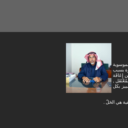
الموسوية
رَّة بسبب
ن إِعَاقَة
ْتَقَل ,
 التمييز بكل
ية هي الحَلّ .