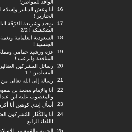
الوافد للمواطن!
16
أنا وعش الدبابير وإسلام ا
الخنازير !
17
توحيد وشريعة الفِرْقَة ال
الشكشكة ! 2/2
18
السعودية العلمانية ونغمة 
الجنسية !
19
غزة ورشيد حمامي ومملكة
المنافقة والرعب !
20
رسائل المشركين الضالين
المسلمين ! 1
21
رسالة إلى الله تعالى م
22
أنا والإمام محمد بن سعود 
والمغضوب عليه ابن عبدا
23
أسأل إيدي كوهين أنا أكر
24
أنا والكُفّار المُشرِكون الغرْبِ
❗اللقاء الرابع
25
الحرية والقمع بين الإسلا