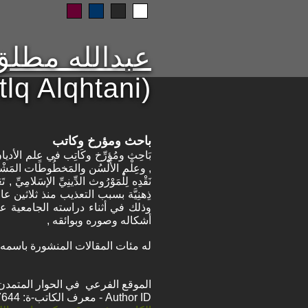
عبدالله مطلق
lq Alqhtani)
باحث ومؤرخ وكاتب
بَاحِث ومُؤرِّخ وكَاتِب في عِلم الأ
, وعِلْم الأَلْسُن والمَخطُوطَات المَشْرِ
نَقْدِه لِلْمَوْرُوث الدِّينِيِّ الإسَلامِي
ذِهنِيَّة بسبب التعذيب منذ ثلاثين عام
أشكاله وصوره وبوائقه ,
له مئات المقالات المنشورة باسمه الصر
الموقع الفرعي في الحوار المتمدن: ps://www.ahewar.org/m.asp?i=7644
Author ID - معرف الكاتب-ة: 7644