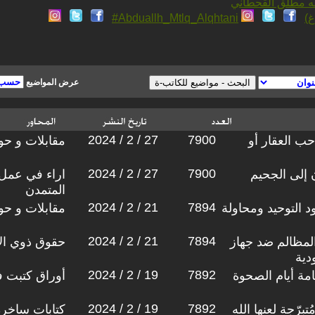
لله مطلق القحطاني
)
Abduallh_Mtlq_Alqhtani#
عرض المواضيع
2024 / 2 / 27
7900
ب العقار أو
مقابلات و حو
2024 / 2 / 27
7900
ن إلى الجحيم
اراء في عمل
المتمدن
2024 / 2 / 21
7894
د التوحيد ومحاولة
مقابلات و حو
2024 / 2 / 21
7894
المظالم ضد جهاز
حقوق ذوي الا
دية
2024 / 2 / 19
7892
مة أيام الصحوة
أوراق كتبت 
2024 / 2 / 19
7892
تبرّجة لعنها الله
كتابات ساخرة