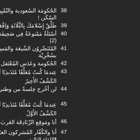
38
الحُكومَة السُعودية والتّمْ
السّكَن !
39
طَلِّقْ إِسْلامَكَ بِالثَّلَاثَةِ وَاِفْع
40
أسْئلَةٌ مَمْنوعَةٌ فِي صَحِيفَة 
(2)
41
المُتَنَصِّرِوُن الشّيعَة والمَسِي
بسُخْرِيّة
42
الحُكومة وعَدَس المُعْتَقل 
43
عِندمَا كُنتُ مُعَلِّقًا مُتَذَبذِبًا لَ
الكَشْفُ الأَخِيرُ
44
لن أخْرج خِلسةً من وطني مُه
45
عِندمَا كُنتُ مُعَلِّقًا مُتَذَبذِبًا لَ
الكَشْفُ الأَوَّلُ
46
أنا ومَوقِع الزّنَادِقَة العَربَ ا
47
أنا والكُفّار المُشرِكون الغرْبِ
❗اللقاء الثالث