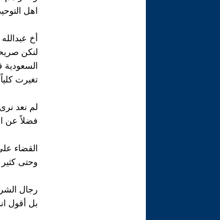
اهل التوحي
أخ عبدالله
لنكن صريح
السعودية ف
تغيرت كلياً 
لم نعد نرى 
فضلاً عن الس
القضاء على
وحتى كثير م
رجال الشرط
بل أقول اندث