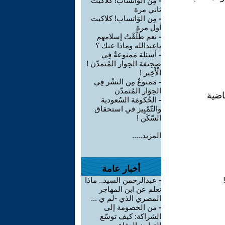
-
مِن الوَاتساب! كلاكيت
ثاني مرة
-
مِن الوَاتساب! كلاكيت
أول مرة
-
نعم طَلَّقْتُ إسلامهم
ياعبدالله وماذا عنك ؟
-
أسئلة مَمنوعةٌ فِي
صحِيفة الحِوار المُتمدّن !
الْأَخِير !
-
مَمنوعٌ مِن النشْر فِي
الحِوَار المُتمدّن
اضية
-
الحُكومَة السُعودية
والتّمْيِيز في استحقاق
السّكَن !
المزيد.....
أخبار عامة
-
عبدالرحمن السيد.. ماذا
نعلم عن ابن المهاجر
المصري الذي -لم ي ...
-
من الخصومة إلى
الشراكة: كيف توسّع