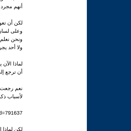
أنهم مجرد 
لكن أن تعود
وعلى لسان 
ونحن نعلم 
ولا أحد يجر
لماذا الآن 
أن ترجع إلى
نعم رجعت ق
لأسباب ذكر
id=791637
لكن لماذا ا