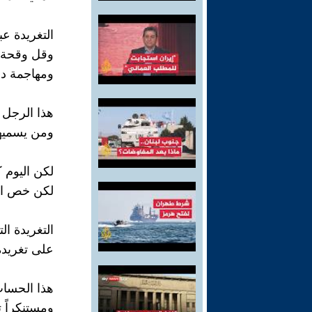
التغريدة ع
وقل وقحة ج
ومهاجمة دو
هذا الرجل 
ومن يسميهم
لكن اليوم 
لكن خص ال
التغريدة الت
على تغريدة حساب على م
هذا الحس
ومستنكراً