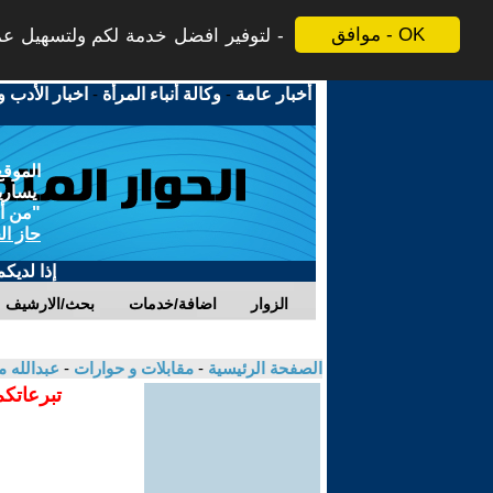
موافق - OK
لتوفير افضل خدمة لكم ولتسهيل عملي
أخبار عامة
-
وكالة أنباء المرأة
-
اخبار الأدب و
الموقع
يسارية
"من أج
حاز ال
إذا لديك
الزوار
اضافة/خدمات
بحث/الارشيف
الصفحة الرئيسية
-
مقابلات و حوارات
-
عبدالله 
تبرعاتكم