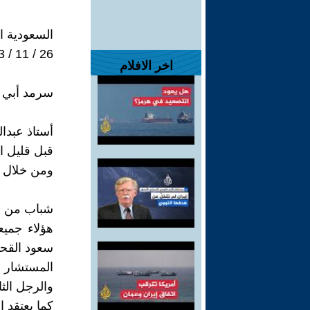
السعودية ال
26 / 11 / 2023
اخر الافلام
سرمد أبي و
أستاذ عبدال
قبل قليل ا
ومن خلال حسابا
شباب من ال
هؤلاء جميع
سعود القح
المستشار ا
والرجل الث
كما يعتقد 