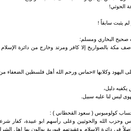
 الحوثي!
م يثبت سابقاً !
صحيح البخاري ومسلم:
قاصف مكة بالصواريخ إلا كافر ومرتد وخارج من دائرة الإسلام
 ‎#حماس ورحم الله أهل فلسطين الضعفاء من شرهم
يكفيه دليل،
ى ليس لنا عليه سبيل.
ساب كولومبوس ( سعود القحطاني ) :
س وحزب الله والحوثيين وعلى رأسهم ابو عبيدة، كفار شرعا
اصلاً في دائرة الاسلام وعقيدتهم قبورية يوالون بها اهل الشر