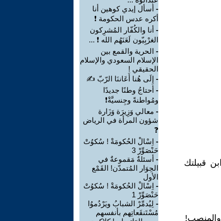
-
أسأل إيدي كوهين أنا
أكره عدس الحكومة ❗
-
أنا والكُفّار المُشرِكون
الغرْبِيّون لَعَنَهُم الله ❗ ...
-
الحرية والقمع بين
الإسلام السعودي والإسلام
الحقيقي !
-
إِلَى هُنا أَعَاننَا الرّبّ ✍
-
أحتاجُ وطنًا جديدًا
ومُواطنةً وجِنسيَّةْ❗
-
معالي وَزِيرَة وَزَارة
شؤون المرأة في الرياض
❓
-
اِسْالْ الحُكومَةْ ! سُكوُتْ
حَنْصَوِّرْ 3
-
أسئلةٌ مَقموعةٌ في
بن قبيلتك
الحِوَار المُتمدّن! القَمْع
الأول
-
اِسْالْ الحُكومَةْ ! سُكوُتْ
حَنْصَوِّرْ 1
-
لِيُدمِّرْ الشبابُ ويَرْدُموُا
مُسْتَنقَعاتِهم بأنفسهم
 والمنصب!