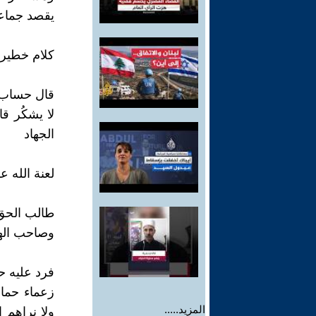
يقصد جماعة
كلام خطير ل
قال حساب 
‏لا يشكُر 
الجهاد
لعنة الله على اليهود وكلابها
طالب الحق 
وصاحب الهو
فرد عليه ح
‏زعماء حما
المزيد.....
ولا نراهم 