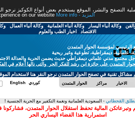
ة التصفح والنشر، الموقع يستخدم بعض أنواع الكوكيز نرجو النق
More info - المزيد
experience on our website
الفن
-
وكالة أنباء اليسار
-
وكالة أنباء العلمانية
-
وكالة أنباء العمال
-
وكا
الاقتصاد
-
اخبار الطب والعلوم
 الرئيسي لمؤسسة الحوار المتمدن
، علمانية، ديمقراطية، تطوعية وغير ربحية
ل مجتمع مدني علماني ديمقراطي حديث يضمن الحرية والعدالة الاجتم
حوار المتمدن على جائزة ابن رشد للفكر الحر والتى نالها أعلام في الفك
م مشاكل تقنية في تصفح الحوار المتمدن نرجو النقر هنا لاستخدام الموقع
كوردي
English
الاخبار
مراكز
الحوار المتمدن
مطلق القحطاني
- السعودية العلمانية ونغمة التكفير مع الحرية الجنسية !
 وتبرعاتكن المالية تحفظ استقلال الحوار المتمدن، فشاركونا 
استمرارية هذا الفضاء اليساري الحر