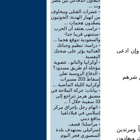
التعاون الدفاعي بين مصر
وت ...
-
عشرات القتلى ومخاوف
من انهيار الهدنة: الحوثيون
يصعّدون هجمات ...
-
ترامب يعتقد أن الحرب
-ستنتهي قريبا جدا-
والسعودية تتوقع هجما ...
-
دراسة: تنظيم وجباتك
 وإن ادعى
الغذائية يؤثر على صحتك
النفسية
-
أوكرانيا والناتو.. عضوية
مؤجلة أم طريق مسدود؟
-
الدفاع الروسية تعلن
إسقاط 203 مسيرات
أوكرانية الليلة الماضية ...
-
بيانات: حركة الملاحة في
مضيق هرمز تتراجع إلى
33 سفينة خلال أ ...
-
اتهام رجل بإحراق مركز
إسلامي في فيلادلفيا
بدافع ديني
-
مراسلنا: قصف
ً ومرتدين
إسرائيلي يستهدف بلدة
المنصوري فجر اليوم
ك ويعادون