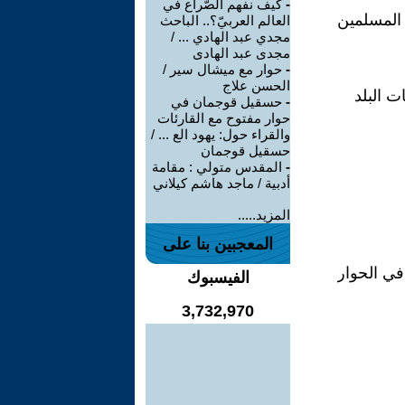
-
كيف نفهم الصّراع في
 المسلمين
العالم العربيّ؟.. الباحث
مجدي عبد الهادي ... /
مجدى عبد الهادى
-
حوار مع ميشال سير /
الحسن علاج
ت البلد
-
حسقيل قوجمان في
حوار مفتوح مع القارئات
والقراء حول: يهود الع ... /
حسقيل قوجمان
-
المقدس متولي : مقامة
أدبية / ماجد هاشم كيلاني
المزيد.....
المعجبين بنا على
في الحوار
الفيسبوك
3,732,970