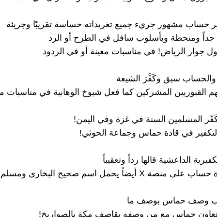
بر حساب مشهور جريء جميع تغريداته حساسة تقريبًا وجريئة
داً ومنحطة وبأسلوب سافل في الطرح أو الرد
ل جوار الرياض! في مناسبات معينة أو في الردود
والحساب سبق وكَفَّرَ الشيعة
 القبوريين المشركين كما فعل شيوخ الوهابية في مناسبات م
كَفّر المسلمين السنة في غزة وفي اليمن!
تكفير في قادة حماس وجماعة الحوثي!
كفيرية الداعشية قالها رداً وتعقيباً
نصة X أيضاً يحمل اسم صحيح البخاري ومسلم!
اب وصف حماس بوصف ما
 تعاون حماس مع من وصفه بقاصف مكة بالصواريخ!