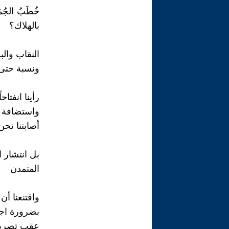
خُطَبُ الج
بالهلاك؟
النقاب وال
ونسبة حتى م
رأينا انفتا
واستضافة فِ
أصابتنا نح
بل انتشار 
المتمدن
واقتنعنا أن
بضرورة اجتث
عقب تصريح