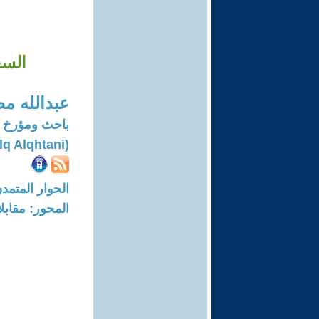
السع
عبدالله م
باحث ومؤرخ 
(Abduallh Mtlq Alqhtani)
الحوار المتمدن-العدد: 7807 - 23
المحور: مقابل