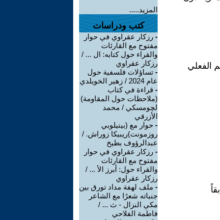
المزيد.....
كتب ودراسات
-
رزكار عقراوي في حوار
مفتوح مع القارئات
والقراء حول كتابه: ال ... /
رزكار عقراوي
م الفعلي
-
تساؤلات فلسفية حول
عام 2024 / زهير الخويلدي
-
قراءة في كتاب
(ملاحظات حول المقاومة)
لچومسكي / محمد
الأزرقي
-
حوار مع (بينيلوبي
روزمونت)ريبيكا زوراش. /
عبدالرؤوف بطيخ
-
رزكار عقراوي في حوار
مفتوح مع القارئات
والقراء حول: أبرز الأ ... /
رزكار عقراوي
-
ملف لهفة مداد تورق بين
اً
جنباته شعرًا مع الشاعر
مكي النزال - ث ... /
فاطمة الفلاحي