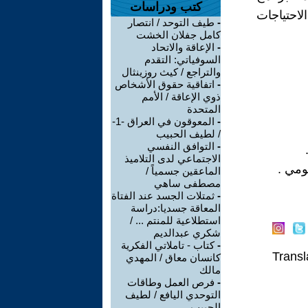
كتب ودراسات
لاحتياجات
-
طيف التوحد / انتصار
كامل جفلان الخشت
-
الإعاقة والاتحاد
السوفياتي: التقدم
والتراجع / كيث روزينثال
-
اتفاقية حقوق الأشخاص
ذوي الإعاقة / الأمم
المتحدة
-
المعوقون في العراق -1-
/ لطيف الحبيب
-
التوافق النفسي
الاجتماعي لدى التلاميذ
ومي .
الماعقين جسمياً /
مصطفى ساهي
-
ثمتلات الجسد عند الفتاة
المعاقة جسديا:دراسة
استطلاعية للمنتم ... /
شكري عبدالديم
-
كتاب - تاملاتي الفكرية
Transl
كانسان معاق / المهدي
مالك
-
فرص العمل وطاقات
التوحدي اليافع / لطيف
الحبيب