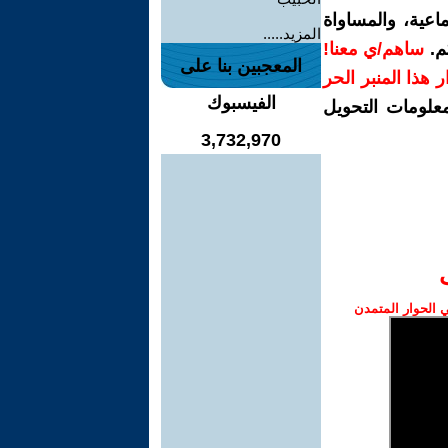
اعية، والمساواة
المزيد.....
م.
ساهم/ي معنا!
المعجبين بنا على
رار هذا المنبر الحر
الفيسبوك
معلومات التحويل
3,732,970
الحوار المتمدن