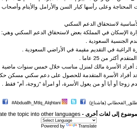
ت المحتاجة وعلى رأسها كبار السن والأرامل والأيتام وأصحاب ا
ساسية لاستحقاق الدعم السكني
ة الإسكان في المملكة بعض لاستحقاق الدعم السكني وهي:
دم الجنسية السعودية .
ة الراغبة في التقديم مقيمة في الأراضي السعودية .
دم أكثر من 25 عاما .
د أفراد الأسرة مالك لمنزل مناسب خلال خمس سنوات ماضية .
أحد أفراد الأسرة المتقدمة للحصول على دعم سكني مسكن حك
م زوجا أو أبا أو من يعول الأسرة، أو امرأة “زوجة، أم” فقط .
طلق_القحطاني (هاشتاغ)
Abduallh_Mtlq_Alqhtani#
موضوع إلى لغات أخرى -
ate the topic into other languages
Powered by
Translate