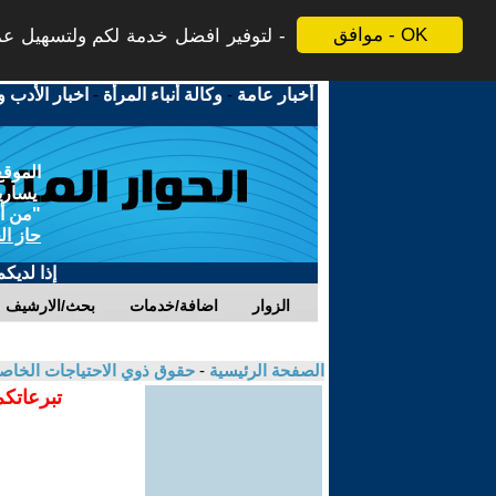
موافق - OK
لتوفير افضل خدمة لكم ولتسهيل عملي
أخبار عامة
-
وكالة أنباء المرأة
-
اخبار الأدب و
الموقع
يسارية
"من أج
حاز ال
إذا لديك
الزوار
اضافة/خدمات
بحث/الارشيف
الصفحة الرئيسية
-
حقوق ذوي الاحتياجات الخاص
تبرعاتكم