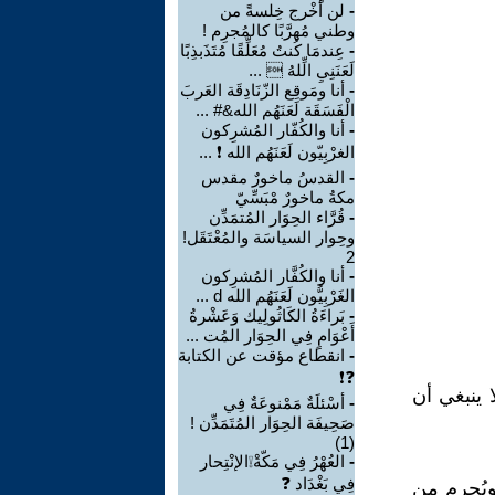
-
لن أخْرج خِلسةً من
وطني مُهرَّبًا كالمُجرِم !
-
عِندمَا كُنتُ مُعَلِّقًا مُتَذَبذِبًا
لَعَنَنِيِ الِّلهُ  ...
-
أنا ومَوقِع الزّنَادِقَة العَربَ
الْفَسَقَة لَعَنَهُم الله&# ...
-
أنا والكُفّار المُشرِكون
الغرْبِيّون لَعَنَهُم الله ❗ ...
-
القدسُ ماخورٌ مقدس
مكةُ ماخورٌ مْبَسِّيّ
-
قُرَّاء الحِوَار المُتمَدِّن
وحِوار السياسَة والمُعْتَقَل!
2
-
أنا والكُفَّار المُشرِكون
الغَرْبِيُّون لَعَنَهُم الله d ...
-
بَراءَةُ الكَاثُولِيك وَعَشْرةُ
أَعْوَامٍ فِي الحِوَار المُت ...
-
انقطاع مؤقت عن الكتابة
❓❗
 ينبغي أن
-
أسْئلَةٌ مَمْنوعَةٌ فِي
صَحِيفَة الحِوَار المُتَمَدِّن !
(1)
-
العُهْرُ فِي مَكّةْ❕الإنْتِحار
فِي بَغْدَاد ❓
يُحرم من