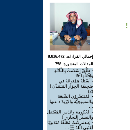
!
إجمالي القراءات: 8,836,472
المقالات المنشورة: 758
-
طَلِّقْ إِسْلامَكَ بِالثَّلَاثَةِ
وَاِفْعَلْهَا 🍻
-
أسْئلَةٌ مَمْنوعَةٌ فِي
صَحِيفَة الحِوَار المُتَمَدِّن !
(2)
-
المُتَنَصِّرِوُن الشّيعَة
والمَسِيحِيّة والاِرْتِدَاد عنها
ب ...
-
الحُكومة وعَدَس المُعْتَقل
والتستُّر التجاري !
-
عِندمَا كُنتُ مُعَلِّقًا مُتَذَبذِبًا
لَعَنَنِيِ الِّلهُ  ...