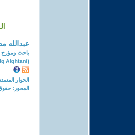
ال
عبدالله م
باحث ومؤرخ 
(Abduallh Mtlq Alqhtani)
الحوار المتمدن-العدد: 7508 - 23
المحور: حقوق