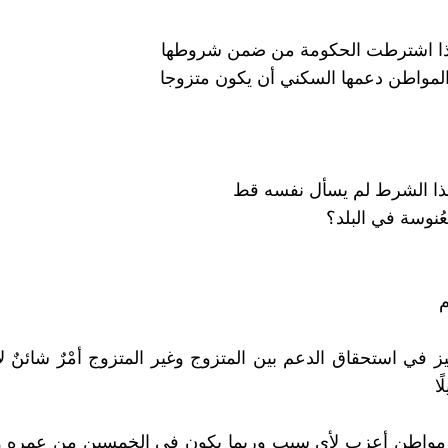
ماذا اشترطت الحكومة من ضمن شروطها
لمواطن دعمها السكني أن يكون متزوجا
هذا الشرط لم يسأل نفسه قط
عُنوسة في البلد؟
م
ز في استحقاق الدعم بين المتزوج وغير المتزوج أمْرٌ شائنٌ لا
ا
 مواطن أعزب لأي سبب وربما يكون في الخمسين من عمره و