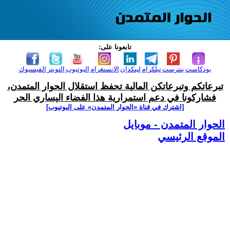
تابعونا على:
بودكاست
بنترست
تيلكرام
لينكدإن
الانستغرام
اليوتيوب
التويتر
الفيسبوك
تبرعاتكم وتبرعاتكن المالية تحفظ استقلال الحوار المتمدن،
فشاركونا في دعم استمرارية هذا الفضاء اليساري الحر
[اشترك في قناة ‫«الحوار المتمدن» على اليوتيوب]
الحوار المتمدن - موبايل
الموقع الرئيسي