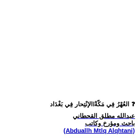
العُهْرُ فِي مَكّةْ❕الإنْتِحار فِي بَغْدَاد ❓
عبدالله مطلق القحطاني
باحث ومؤرخ وكاتب
(Abduallh Mtlq Alqhtani)