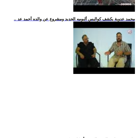
.. محمد عدوية يكشف كواليس ألبومه الجديد ومشروع عن والده أحمد عد