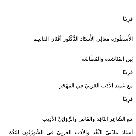
قرِيبًا
الأُسْطُورَة مَعالِي الأُستَاذ الدُّكْتُور أفْنَان القَاسِم
بَين المُنَاشَدة والمُطَالعَة
قَرِيبًا
مع عَمِيد الأدَب العَرَبِيّ فِي المَهْجَر
قَرِيبًا
مَع الشّاعِر النّاقِد والقَاص والرِّوَائِيِّ الأدِيب
أستَاذ مادّتَيْ النَّقْد والأدَب العربِيّ فِي السُّورْبُون لِمُدَّة