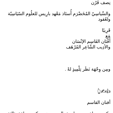
نِصف قَرْن
والسِّياسِيّ المُخَضْرَم أُستَاذ مَعْهد بارِيس للعلُوم السّيَاسِيّة
ولعُقود
قَرِيبًا
مَع
أَفْنَان القَاسِم الإنْسَان
والأدِيب الشّاعِر المُرْهَف
ومِن وِجْهَة نَظَر تِلْمِيذٍ لهْ .
👍✍️👆
أفنان القاسم