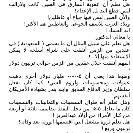
هل تعلم أن عقوبة السارق في الصين كانت ولازالت
ليس قطع اليد بل الإعدام!
والآن الصين ليس فيها جياع أو عاطلين!
وبلاد العرب للأسف الجوعى والعاطلين هم الأكثر !
انه الفساد !
يا معالي الدكتور
هل تعلم على سبيل المثال أن ما يسمى ( السعودية ) في
عقدين من الزمن أنفقت على شراء أسلحة لا يمكن
الإستفادة منها إلا...!
المهم أنفقت خلال عقدين من الزمن حوالي ترليون دولار
!
وطبعا هذا يعني أن ٥-٠-٠- مليار دولار أخرى ذهبت
عمولات ومحسوبيات ولزوم الشي! كما كان يفعل
سلطان وزير الدفاع السابق وابنه بندر بشهادة الأمريكان
أنفسهم!
وهل تعلم أنه طوال السبعينات والثمانينات والتسعينات
كان ما يعادل ٥-% من دخل النفط يتقاسمه ثلاثة أو أربعة
من كبار الأمراء من أولاد عبدالعزيز !
هل تعلم ثروة مشعل التي اقتسمها الورثة بعد وفاته!
ترليون وربع !