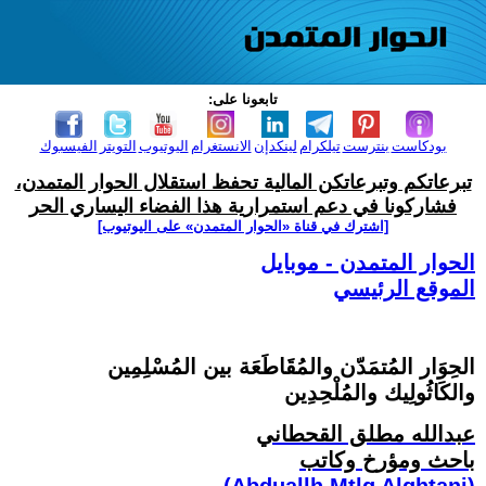
تابعونا على:
بودكاست
بنترست
تيلكرام
لينكدإن
الانستغرام
اليوتيوب
التويتر
الفيسبوك
تبرعاتكم وتبرعاتكن المالية تحفظ استقلال الحوار المتمدن،
فشاركونا في دعم استمرارية هذا الفضاء اليساري الحر
[اشترك في قناة ‫«الحوار المتمدن» على اليوتيوب]
الحوار المتمدن - موبايل
الموقع الرئيسي
الحِوَار المُتمَدّن والمُقَاطَعَة بين المُسْلِمِين
والكَاثُولِيك والمُلْحِدِين
عبدالله مطلق القحطاني
باحث ومؤرخ وكاتب
(Abduallh Mtlq Alqhtani)