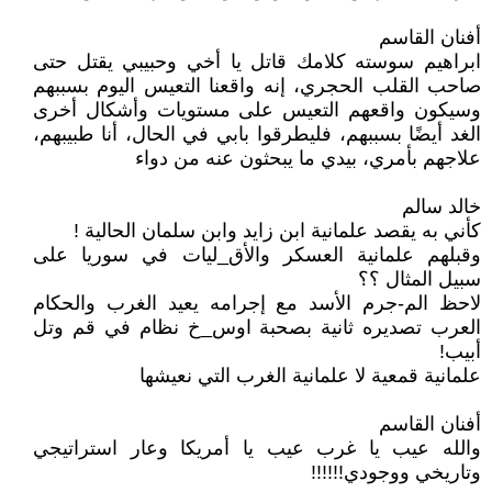
أفنان القاسم
ابراهيم سوسته كلامك قاتل يا أخي وحبيبي يقتل حتى
صاحب القلب الحجري، إنه واقعنا التعيس اليوم بسببهم
وسيكون واقعهم التعيس على مستويات وأشكال أخرى
الغد أيضًا بسببهم، فليطرقوا بابي في الحال، أنا طبيبهم،
علاجهم بأمري، بيدي ما يبحثون عنه من دواء
خالد سالم
كأني به يقصد علمانية ابن زايد وابن سلمان الحالية !
وقبلهم علمانية العسكر والأق_ليات في سوريا على
سبيل المثال ؟؟
لاحظ الم-جرم الأسد مع إجرامه يعيد الغرب والحكام
العرب تصديره ثانية بصحبة اوس_خ نظام في قم وتل
أبيب!
علمانية قمعية لا علمانية الغرب التي نعيشها
أفنان القاسم
والله عيب يا غرب عيب يا أمريكا وعار استراتيجي
وتاريخي ووجودي!!!!!!