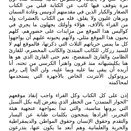
مرة يتوقف فيها كاتب عن الكتابة قبلي من الكتاب
الصغار والكبار الذين في مقدمتهم أدونيس وغادة السمان
وبرهان غليون ولا يقلق، فله من الكتاب بالعشرات وله
من القراء بالآلاف، هؤلاء وأولئك يجهلون ما يجري في
كواليس هذا الموقع من مزايدات على حضورهم، كلهم
يحبون هذا الموقع مثلي، ولأنهم يحبونه عليهم أن يواجهوا
كل ما يمس حرياتهم الثلاث التي ذكرتها، فالموقع لهم لا
للسيد رزكار، للكاتب المبتدئ والكاتب المخضرم، للقارئ
الظامئ والقارئ المنفضح، نعم حتى القارئ الذي هو ها
هنا بكليشيهاته منذ قرون واهترأ الكرسي من تحته، أنا
أريده أن يبقى بما عليه وبما عليه، ولن ألجأ إلى رقم
بروتوكول الأنترنت الخاص بالأجهزة التي يستخدمها
لمحاكمته
إذن على كل الكتاب وكل القراء واجب إنقاذ موقعهم
"الحوار المتمدن" من الخطر الذي يتعرض إليه بكل السبل
التي يرونها مناسبة، والتي تبدأ بمواجهة عنجهية هيئة
التحرير، أفرادها يتبجحون بكلمات طنانة عن اليسار
والتقدم وحقوق الإنسان وحقوق المواطن والديمقراطية
والحرية والعلمانية وهم أبعد ما يكون عنها، يتذرعون