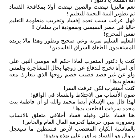
أنه الفساد يا دكتور !
نعم ماليزيا نهضت والصين نهضت أولا بمكافحة الفساد
ثم تطوير البنية التحتية للتعليم !
فهل عرفت سبب تعمد إفساد وتخريب منظومة التعليم
حاليا في مصر السيسي وسعودية ابن سلمان !!
نفس المخرج!
التعليم السليم ثمرته وعي صحيح وتطور وهذا مالا يريده
المستفيدون الطغاة السراق الفاسدين!
كنت يا دكتور استغرب لماذا حكم اله موسى النبي على
أي امرأة تخرج للدفاع عن زوجها بحال المشاجرة وتلمس
ولو عن غير قصد قضيب خصم زوجها الذي يتعارك معه
بقطع يدها !
كنت أستغرب لكن عرفت السر!
صون الأنساب من الاختلاط والفساد في الواقع!
لهذا قال نبي الإسلام أيضا محمد والله لو أن فاطمة بنت
محمد سرقت لقطعت يدها !
هنا فساد مالي وقبله فساد أخلاقي متعلق بالانساب
وضرورة صون حرمتها كحرمة المال العام والخاص!
بالمناسبة الكيان المغتصب لأرض فلسطين ما سيعجل
بزوال هو الفساد وراهن علي بهذه وبقوة!