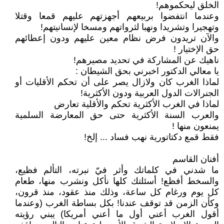
الخلق ليحكموهم!
وعندما انتفضوا بربيعهم أجهزتهم عليهم قمعا وقتلا
وتهجيرا وتشريدا ونهبا لثرواتهم ومسخا لإنسانيتهم!
والآن تريدون فرض نظام معين عليهم ودون إعطائهم
حق الإختيار !
ناهيك عن المشاركة في تحديد مصيرهم!
يا معالي الدكتور اخبرني بحق الشيطان :
لماذا الغرب كان ولازال يصر على أن تحكم الأقليات أو
الجنرالات الدول العربية ودون الأكثرية!
لماذا في الغرب الأكثرية تحكم والأقلية تعارض
والعرب السنة الأكثرية حتى حق المعارضة السلمية
يمنعون منها !
فقط قمع دكتاتورية نهب فساد ... إلخ!
أفنان القاسم
ما شدني في كلماتك وأثر فيّ نبرته، التألم فظيع،
والسخط أفظع! أسئلتك كلها نأكل ونشرب منها، طعام
كل يوم ورغام كل ساعة، وذلك منذ عقود، منذ قرون،
وكأن الزمن قد توقف عندنا! بكل بساطة الغرب (وعندما
أقول الغرب أعني أول ما أعني أمريكا) يبني رؤيته