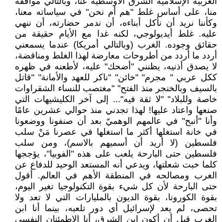
العربية الإسلامية الشرق الأوسطية عنا، وبالتالي مواقفه
منا، على أساس غلط "هم أم نحن" في سياساته معنا،
وكأننا نريد أن نأكل أبناءه، أن ندمر حضارته، أن ننهي
عليه. غلط أيديولوجي، لكنه غدا مع الأيام حقيقة من
حقائق وجوده. الغرب (وبالتالي أمريكا) عندما يسمعني
أردد ما أردد من أطروحات معارضة لهذا الغلط ومناقضة،
لا يصدق أذنيه، يظنني "أضحك" عليه، لأطعنه في ظهره
ككل عربي " مجرم" "خائن" "ناكر للعهد والأمانة" "قاتل
بالسيف وبالخنجر منذ الفتح" "مغتصب للنساء الشقراوات
خاصة وللبلاد" "لا ثقة فيه"... إلى آخر الكليشيهات التي
صنعها واعتاد عليها! لهذا تجدني منذ حوالي عشرين عامًا
وأنا "أنبح" في عالمهم الوهميّ بعد أن صنفونا ووضعونا
في خانة استغلها أكثر ما استغلها في عصرنا مَنْ سلب
فلسطين (لا أريد أن أسميهم بالاسم)، ومن سلب
فلسطين حتى البارحة يلعب على هذه "الفوبيا"، يؤججها
كلما خبت شعلتها، ويدعي أنه المستعد الوحيد للدفاع عن
الغرب ومصالحه في المنطقة الأهم في العالم. أقول
حتى البارحة لأن كل شيء بقوة التكنولوجيا تغير اليوم،
بقوة الكورونا، بقوة الديون بالمليارات التي لا تعد ولا
تحصى، لم يعد لإسرائيل أي دور تلعبه، بينما أنا ابن
الغرب قبل أن أكون ابن الشرق، أنا الاطمئنان النفسي