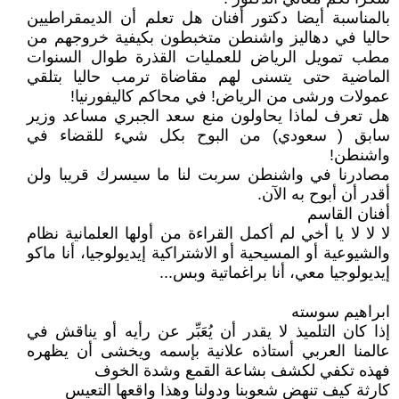
بالمناسبة أيضا دكتور أفنان هل تعلم أن الديمقراطيين
حاليا في دهاليز واشنطن متخبطون بكيفية خروجهم من
مطب تمويل الرياض للعمليات القذرة طوال السنوات
الماضية حتى يتسنى لهم مقاضاة ترمب حاليا بتلقي
عمولات ورشى من الرياض! في محاكم كاليفورنيا!
هل تعرف لماذا يحاولون منع سعد الجبري مساعد وزير
سابق ( سعودي) من البوح بكل شيء للقضاء في
واشنطن!
مصادرنا في واشنطن سربت لنا ما سيسرك قريبا ولن
أقدر أن أبوح به الآن.
أفنان القاسم
لا لا لا يا أخي لم أكمل القراءة من أولها العلمانية نظام
والشيوعية أو المسيحية أو الاشتراكية إيديولوجيا، أنا ماكو
إيديولوجيا معي، أنا براغماتية وبس...
ابراهيم سوسته
إذا كان التلميذ لا يقدر أن يُعَبِّر عن رأيه أو يناقش في
عالمنا العربي أستاذه علانية بإسمه ويخشى أن يظهره
فهذه تكفي لكشف بشاعة القمع وشدة الخوف
كارثة كيف تنهض شعوبنا ودولنا وهذا واقعها التعيس