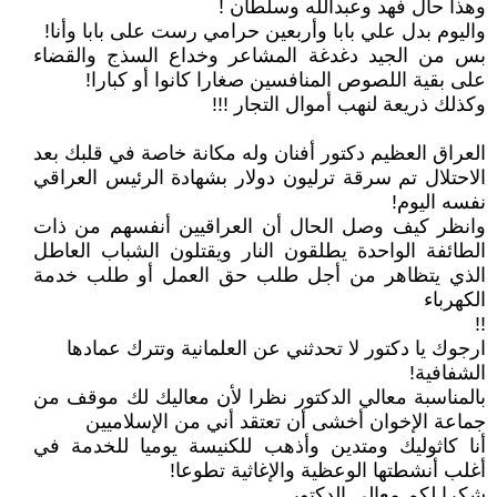
وهذا حال فهد وعبدالله وسلطان !
واليوم بدل علي بابا وأربعين حرامي رست على بابا وأنا!
بس من الجيد دغدغة المشاعر وخداع السذج والقضاء
على بقية اللصوص المنافسين صغارا كانوا أو كبارا!
وكذلك ذريعة لنهب أموال التجار !!!
العراق العظيم دكتور أفنان وله مكانة خاصة في قلبك بعد
الاحتلال تم سرقة ترليون دولار بشهادة الرئيس العراقي
نفسه اليوم!
وانظر كيف وصل الحال أن العراقيين أنفسهم من ذات
الطائفة الواحدة يطلقون النار ويقتلون الشباب العاطل
الذي يتظاهر من أجل طلب حق العمل أو طلب خدمة
الكهرباء
!!
ارجوك يا دكتور لا تحدثني عن العلمانية وتترك عمادها
الشفافية!
بالمناسبة معالي الدكتور نظرا لأن معاليك لك موقف من
جماعة الإخوان أخشى أن تعتقد أني من الإسلاميين
أنا كاثوليك ومتدين وأذهب للكنيسة يوميا للخدمة في
أغلب أنشطتها الوعظية والإغاثية تطوعا!
شكرا لكم معالي الدكتور .