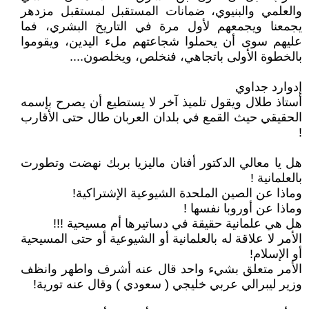
والعلمي والبنيوي، ضمانات المستقبل لمستقبل مزدهر
يجمعنا ويجمعهم لأول مرة في التاريخ البشري، فما
عليهم سوى أن يحملوا شجاعتهم ملء اليدين، ويقوموا
بالخطوة الأولى باتجاهي، فنخلص، ويخلصون....
إدوارد جداوي
أستاذ طلال ويقول تلميذ آخر لا يستطيع أن يصرح بإسمه
الحقيقي حيث القمع في بلدان العربان طال حتى الأقارب
!
هل يا معالي الدكتور أفنان ماليزيا بربك نهضت وتطورت
بالعلمانية !
وماذا عن الصين الملحدة الشيوعية الإشتراكية!
وماذا عن أوروبا نفسها !
هل هي علمانية حقيقة في دساتيرها أم مسيحية !!!
الأمر لا علاقة له بالعلمانية أو الشيوعية أو حتى المسيحية
أو الإسلام!
الأمر متعلق بشيء واحد قال عنه أشرف واطهر وانظف
وزير ليبرالي عربي خليجي ( سعودي ) وقال عنه تورية!