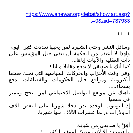
https://www.ahewar.org/debat/show.art.asp?
t=0&aid=737933
+++++
وسائل النشر وحتى الشهرة لمن يحبها تعددت كثيرا اليوم
ولهذا لا أعتقد من الحكمة أن يبقى جيل المؤسس على
ذات العقلية والآليات إياها...
كما أنك يا صديقي لا تدفع مقابلا ماليا !
وفي وقت الأحزاب والحركات السياسية التي تملك صحفا
ألكترونية ومواقع قبل الحكومات والفضائيات تدفع
بسخاء.....
ناهيك عن مواقع التواصل الاجتماعي لمن ينجح ويتميز
في بعضها
إذ اليوتيوب لوحده يدر دخلا شهريا على البعض آلاف
الدولارات وربما عشرات الآلاف منها شهريا..
أَفِقْ يا صديقي من سُبَاتِك
ما نصحتك إلا لأني مَدِينٌ للموقع بالكثير....!