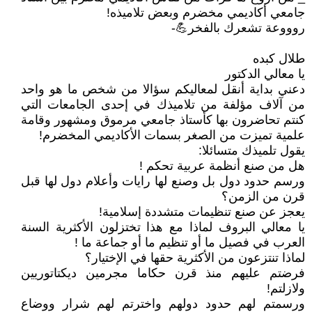
جامعي أكاديمي مخضرم وبعض تلاميذه!
روووعة تشعرك بالفخر💪-
طلال كبده
يا معالي الدكتور
دعني بداية أنقل لمعاليكم سؤالا من شخص ما هو واحد
من آلاف مؤلفة من تلاميذك في إحدى الجامعات التي
كنتم تحاضرون بها كأستاذ جامعي مرموق ومشهور وقامة
علمية تميزت من الصغر بسمات الأكاديمي المخضرم!
يقول تلميذك متسائلا:
هل من صنع أنظمة عربية تحكم !
ورسم حدود دول بل وصنع لها رايات وأعلام دول لها قبل
قرن من الزمن؟
يعجز عن صنع تنظيمات متشددة إسلامية!
يا معالي البروف لماذا مع هذا تختزلون الأكثرية السنة
العرب في فصيل ما أو تنظيم ما أو جماعة ما !
لماذا تنتزعون من الأكثرية حقها في الإختيار؟
فرضتم عليهم منذ قرن حكاما مجرمين ديكتاتوريين
ولازلتم!
ورسمتم لهم حدود دولهم واخترتم لهم شرار ووضاع