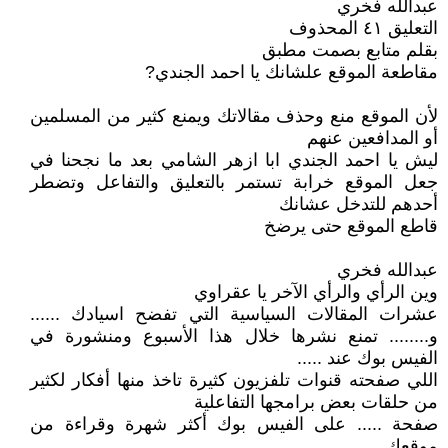
عبدالله فخري
التعليق ٤١ المحذوف
بقلم متابع بصمت مطبق
مقاطعة الموقع علشانك يا احمد الجندي?
لأن الموقع منع وحذف مقالاتك ويمنع كثير من المسلمين
أو المدافعين عنهم
ليش يا احمد الجندي ابا ازهر الشامي بعد ما نجحنا في
جعل الموقع خرابة تستمر بالتعليق والتفاعل وتضطر
أحدهم للتدخل عشانك
قاطع الموقع حتى يرضخ
عبدالله فخري
وين الرأي والرأي الآخر يا عقراوي
عشرات المقالات السياسية التي تفضح اسيادك ......
و........ تمنع نشرها خلال هذا الأسبوع ومنشورة في
الفيس بوك عند .....
اللي صفحته قنوات تلفزيون كثيرة تاخذ منها أفكار لكثير
من حلقات بعض برامجها التفاعلية
صفحة ..... على الفيس بوك أكثر شهرة وقراءة من
موقعك