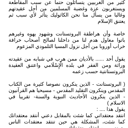
كثير من الغربيين يتسائلون حتما عن سبب المقاطعة
ويستغربون عزة وغضبة المسلمين من أجل عقيدتهم
وغالبا من يسأل منا نحن الكاثوليك يتأثر لأي سبب ثم
يعتنق الإسلام
خاصة وأن هراطقة البروتستانت وشهود يهوه وغيرهم
باتوا معاول هدم لنا من داخلنا لصالح أصحاب خرافة
خراب أوروبا من أجل نزول المسيا التلمودي المزعوم
يقول أحد ...... بالأديان ممن هرب في شبابه من عقيدته
وراثة ومن الفقر في بلده الْإِسْلَامي واعتنق العقيدة
البروتستانتية حسب زعمه
( البروتستانت - الذين ينكرون نصوصا كثيرة من الكتاب
المقدس وينكرون التقليد المقدس - مسيحيا هم القرآنيون
- الذين ينكرون الأحاديث النبوية والسنة- تقريبا في
الاسلام )
يقول هذا .... :
انتقد معتقداتي كما شئت بالمقابل دعني أنتقد معتقداتك
كما شئت، المشكلة هي حين تنتقد معتقدات الناس