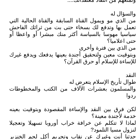
وتمنعهم من انتقاد معتقداتك....
والسؤال له
من الذي مو ويمول القناة السابقة والقناة الحالية التي
تعمل بها وتدفع لك بسخاء حتى بت من ثرائك الفاحش
سياسيا مهوسا بالسياسة أكثر منك مبشرا أو واعظا أو
حتى اعلاميا؟
من الذي بين فترة وأخرى
وبتوقيت معين ولتحقيق أجندة بعينها يدفعك ويدفع غيرك
للإساءة للإسلام أو حرق القرآن؟
النقد
طوال تأريخ الإسلام يتعرض له
والمسلمون بعشرات الآلاف من الكتب والمخطوطات
ردوا
لكن فرق بين النقد والإساءة المقصودة وبتوقيت بعينه
خدمة لأجندة معينة؟
لماذا لا تتكلم عن خرافة خراب أوروبا تسهيلا وتعجيلا
لنزول مسيا التلمود?
حدثنا أنت وغيرك عن نقاب وتحريم أكل لحم الخنزير