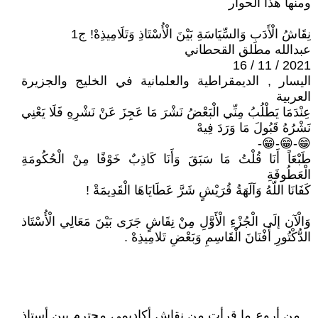
ومنها هذا الحوار
نِقَاشُ الْأَدَبِ وَالسِّيَاسَةِ بَيْنَ الْأُسْتَاذِ وَتَلَامِيذِهْ! ج1
عبدالله مطلق القحطاني
2021 / 11 / 16
اليسار , الديمقراطية والعلمانية في الخليج والجزيرة
العربية
عِنْدَمَا يَطْلُبُ مِنِّي الْبَعْضُ نَشْرَ مَا عَجِزَ عَنْ نَشْرِهِ فَلَا يَعْنِي
نَشْرُهُ قَبُولَ مَا وَرَدَ فِيهْ
😁-😁-😁-
طَبْعَاً أَنَا قُلْتُ مَا سَبَقَ وَأَنَا كَاذِبٌ خَوْفًا مِنْ الْحُكُومَةِ
الْعَطُوفَةِ
كَفَانَا اللّهُ وَآلَهَةُ قُرَيْشٍ شَرَّ عَطَايَاهَا الْقَدِيمَةْ !
وَالْآن إلَى الْجُزْءِ الْأَوَّلِ مِنْ نِقَاشٍ جَرَى بَيْنَ مَعَالِي الْأُسْتَاذ
الدُّكْتُورِ أَفْنَانَ الْقَاسِمِ وَبَعْضِ تَلامِيذِهْ .
_ من أروع ما قرأت من نقاش أكاديمي محترم بين أستاذ