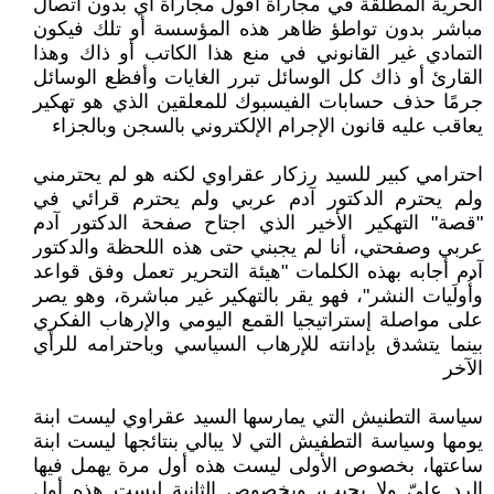
الحرية المطلقة في مجاراة أقول مجاراة أي بدون اتصال
مباشر بدون تواطؤ ظاهر هذه المؤسسة أو تلك فيكون
التمادي غير القانوني في منع هذا الكاتب أو ذاك وهذا
القارئ أو ذاك كل الوسائل تبرر الغايات وأفظع الوسائل
جرمًا حذف حسابات الفيسبوك للمعلقين الذي هو تهكير
يعاقب عليه قانون الإجرام الإلكتروني بالسجن وبالجزاء
احترامي كبير للسيد رزكار عقراوي لكنه هو لم يحترمني
ولم يحترم الدكتور آدم عربي ولم يحترم قرائي في
"قصة" التهكير الأخير الذي اجتاح صفحة الدكتور آدم
عربي وصفحتي، أنا لم يجبني حتى هذه اللحظة والدكتور
آدم أجابه بهذه الكلمات "هيئة التحرير تعمل وفق قواعد
وأُولَيات النشر"، فهو يقر بالتهكير غير مباشرة، وهو يصر
على مواصلة إستراتيجيا القمع اليومي والإرهاب الفكري
بينما يتشدق بإدانته للإرهاب السياسي وباحترامه للرأي
الآخر
سياسة التطنيش التي يمارسها السيد عقراوي ليست ابنة
يومها وسياسة التطفيش التي لا يبالي بنتائجها ليست ابنة
ساعتها، بخصوص الأولى ليست هذه أول مرة يهمل فيها
الرد عليّ ولا يجيب، وبخصوص الثانية ليست هذه أول