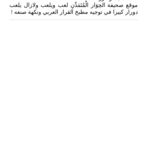
موقع صحيفة الحِوَار الْمُتَمَدِّنِ لعب ويلعب ولازال يلعب
دورار كبيرا في توجيه مطبخ القرار العربي ونكهة صنعه !