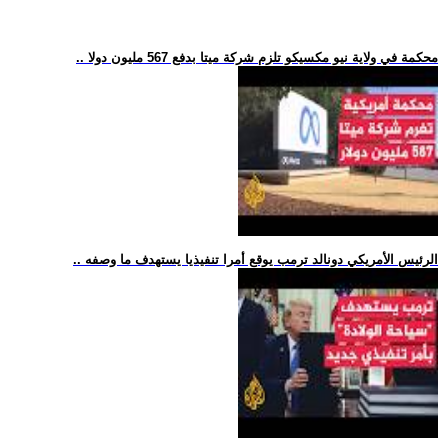
.. محكمة في ولاية نيو مكسيكو تلزم شركة ميتا بدفع 567 مليون دولا
.. الرئيس الأمريكي دونالد ترمب يوقع أمرا تنفيذيا يستهدف ما وصفه