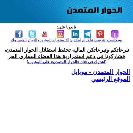
تابعونا على:
بودكاست
بنترست
تيلكرام
لينكدإن
الانستغرام
اليوتيوب
التويتر
الفيسبوك
تبرعاتكم وتبرعاتكن المالية تحفظ استقلال الحوار المتمدن،
فشاركونا في دعم استمرارية هذا الفضاء اليساري الحر
[اشترك في قناة ‫«الحوار المتمدن» على اليوتيوب]
الحوار المتمدن - موبايل
الموقع الرئيسي