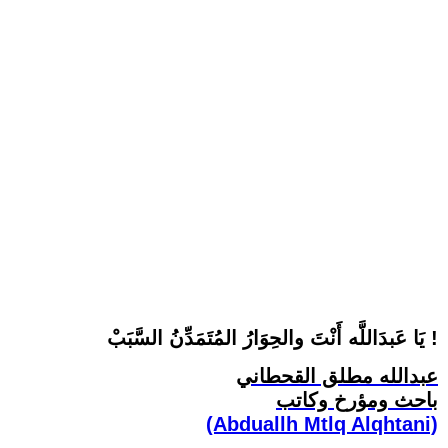
يَا عَبدَاللَّه أَنْتَ والحِوَارُ المُتَمَدِّنُ السَّبَبْ !
عبدالله مطلق القحطاني
باحث ومؤرخ وكاتب
(Abduallh Mtlq Alqhtani)