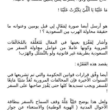
مَا عَلَيْنَا يَا اَلْلِّيّ تِكَبَّرْتْ عَلَيْنَا !
هو أرسل أيضا صورة لِمَقَالٍ لِي قبل يومين وعنوانه ما
حقيقة محاولة الهرب مِن السعودية ؟ !
وأشار لِفَقْرَةٍ بعينها في المقال مُتَعَلِّقَة بالمُخَالَفَات
المروية وكونها عاملا من عوامل محاولة السفر من
السعودية بطريقة غير قانونية ولو بالتَّسَلُّل والهَرَب!
يقصد هذه الفَقَرْة :
أيضا وِفْق قرارات قوانين الحكومة والتي تم تشريعها في
السنوات الأخيرة فإن المخالفات المرورية تُعَدُّ سَبَبًا مَانِعًا
للسفر ويجب تسديدها كلها حتى يَقْدِرَ صاحبها على السفر
!
ولعل هذا يوضح جَلِيَّاً عِلَّةَ وقف السماح بالسفر ببطاقة
الأحوال المدنية ( الهوية الوطنية) والاستغناء عن جواز