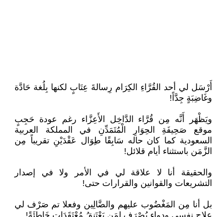
أَرْسَل لي أحد القُرَّاءِ الكِرَام رِسالةَ عِتَابٍ لكنها بِلُغة حَادَّة
وغَاضِبَةٍ جِدَّاً!
ويَظْهَر أَنَّه مِن قُرَّاء الدَّاخِل الأَعِزَّاء رغم عودة حَجِبٍ
موقع صَحِيفَةِ الحِوَارِ الْمُتَمَدِّنِ في المملكة العربية
السعودية كما كان حاله سَابِقًا طِوَال عَقْدَيْنِ تقريباً مِن
الزَّمَن باستثناء أيام قلائل!
والحقيقة أنا لا علاقة لي في الأمر ولا في إصدار
التشريعات والقوانين والقرارات حتى!
بل أنا مِن المَغْضُوب عليهم والضَّالِين وفعلا تم صَرْف لي
علاج نفسي ودواء يُصْرَف لِمَن يَعْتَنِقُ مُعْتَقَدَاتٍ خَاطِئَةً!