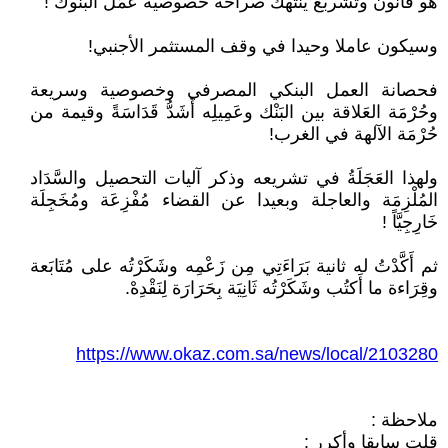
هو قانون وتشربع ينتهك صراحة خصوصية عَمَل البنوك !
وسيكون عاملا وحيدا في وقف المستثمر الأجنبي!
فحصانة العمل البنكي المصرفي وخصوصية وسريعة
وحُرْمَة العَلاقة بين البَنْك وعَمِيلِه أَشَدُّ قَدَاسَةً وقيمة من
حُرْمَة الآلهة في الغرب!
ولهذا العَجَلَةُ في تشريعه وذكر آليات التحصيل والسَّدَاد
المُلْزِمَة والعاجلة وبعيدا عن القضاء مُفْزِعَة ومُخَجِلَة
خَارِجِيَّاً !
ثم أَكَّدْتُ له ثانية بَرَاءَتِي مِن زَعْمِه وشَكَرْتُه على مُتَابَعة
وقِرَاءة ما أَكتُب وشَكَرْتُه ثَانِيَة بِحَرَارَة لِنَقْدِهْ.
https://www.okaz.com.sa/news/local/2103280
ملاحظة :
قلت سابقا وأكرر :