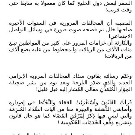
السفر لبعض دول الخليج كما كان معمولا به سابقا حتى
وقت قريب!
المصيبة أن المخالفات المرورية في السنوات الأخيرة
صاحبها خلل تم فضحه صوت صورة في وسائل التواصل
الاجتماعي!
والكارثة أن غرامات المرور على كثير من المواطنين تبلغ
مئات الآلاف من الريالات والمحظوظ من عليه بضع آلاف
من الريالات!
وخَتَم رسالته بقانون سَدَاد المخالفات المروية الإلزامي
الجديد والذي صَدَرَ البارحة وبعد يوم من نشر صَحِيفَة
الحِوَار الْمُتَمَدِّنِ مقالي المُشار إليه قبل قليل!
قَرأتُ القَانُونَ واَسْتَغْرَبْتُ العَجَلة والتَّخَبُّط في إصداره
وأصابتني الدَّهشة والحِيرة معا من آليات السَّدَاد المُلْزِمَة
والتي ليس فيها ذِكْرٌ لِمْرْفَقِ القَضَاء كما هو حال قانون
وتشريع وَقْفِ الخَدَمَات الحُكومية !