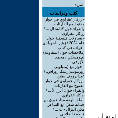
المزيد.....
كتب ودراسات
-
رزكار عقراوي في حوار
مفتوح مع القارئات
والقراء حول كتابه: ال ... /
رزكار عقراوي
-
تساؤلات فلسفية حول
عام 2024 / زهير الخويلدي
-
قراءة في كتاب
(ملاحظات حول المقاومة)
لچومسكي / محمد
الأزرقي
-
حوار مع (بينيلوبي
روزمونت)ريبيكا زوراش. /
عبدالرؤوف بطيخ
-
رزكار عقراوي في حوار
مفتوح مع القارئات
والقراء حول: أبرز الأ ... /
رزكار عقراوي
-
ملف لهفة مداد تورق بين
جنباته شعرًا مع الشاعر
مكي النزال - ث ... /
فاطمة الفلاحي
الروم أن