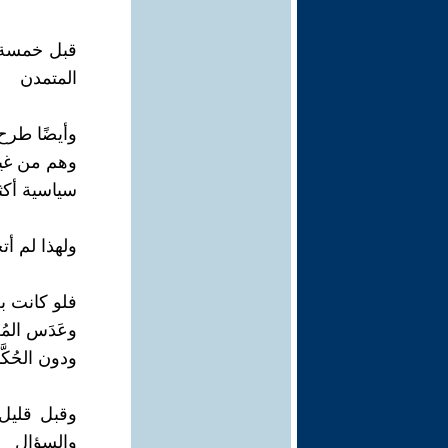
قبل خمسة أ
المتمدن
وأيضًا طرح ا
وهم من غير
سياسية أكثر
ولهذا لم أت
فلو كانت ب
وعَدَس الم
ودون الحُكَّ
وقبل قليل 
والسؤال