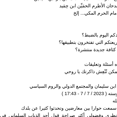
ان الأطرم الحمَيِّن ابن حِمَيد
 إمام الحرم المكي... إلخ
دكم اليوم بالضبط؟
يعتكم التي تفتخرون بتطبيقها؟
ثافة جديدة منتشرة؟
أسئلة وتعليقات
كن تُنْعِش ذاكرتك يا روحي
 / 7 - 17:43 )
له
معت حوارا بين معارضين وتحدثوا كثيرا عن بلدك
ري وفضولي أكثر صراحة قول أحد الذباب السلماني في 