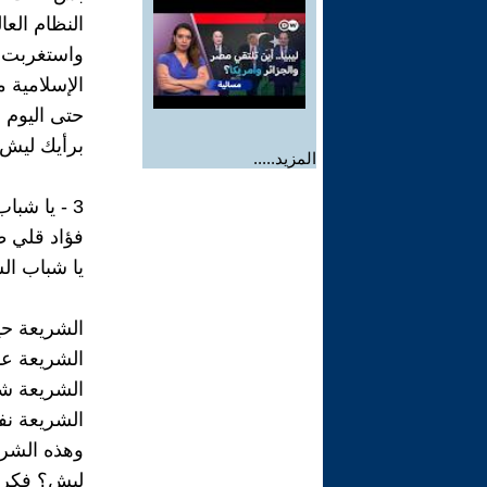
النظام الع
واستغربت 
الإسلامية 
حتى اليوم م
برأيك ليش 
المزيد.....
3 - يا شباب الشريعة مش قطع رقبة ويد ورجم
فؤاد قلي طرطشلي ( 23
يا شباب ا
الشريعة ح
الشريعة عد
الشريعة شو
الشريعة نف
وهذه الشري
ليش؟ فكرو