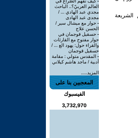
-
كيف نفهم الصّراع في
العالم العربيّ؟.. الباحث
مجدي عبد الهادي ... /
 الشريعة
مجدى عبد الهادى
-
حوار مع ميشال سير /
الحسن علاج
-
حسقيل قوجمان في
حوار مفتوح مع القارئات
والقراء حول: يهود الع ... /
حسقيل قوجمان
-
المقدس متولي : مقامة
أدبية / ماجد هاشم كيلاني
المزيد.....
المعجبين بنا على
الفيسبوك
3,732,970