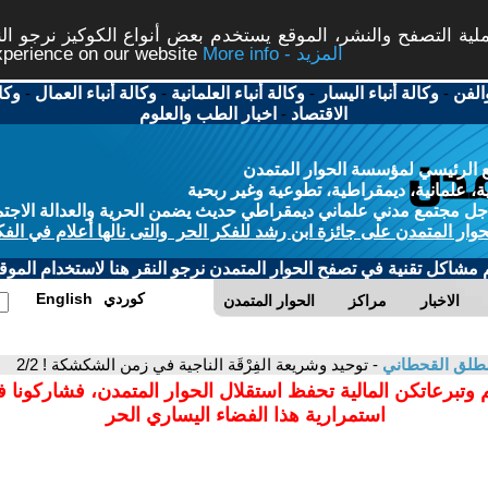
ة التصفح والنشر، الموقع يستخدم بعض أنواع الكوكيز نرجو النق
More info - المزيد
experience on our website
الفن
-
وكالة أنباء اليسار
-
وكالة أنباء العلمانية
-
وكالة أنباء العمال
-
وكا
الاقتصاد
-
اخبار الطب والعلوم
 الرئيسي لمؤسسة الحوار المتمدن
، علمانية، ديمقراطية، تطوعية وغير ربحية
ل مجتمع مدني علماني ديمقراطي حديث يضمن الحرية والعدالة الاجتم
حوار المتمدن على جائزة ابن رشد للفكر الحر والتى نالها أعلام في الفك
م مشاكل تقنية في تصفح الحوار المتمدن نرجو النقر هنا لاستخدام الموقع
كوردي
English
الاخبار
مراكز
الحوار المتمدن
مطلق القحطاني
- توحيد وشريعة الفِرْقَة الناجية في زمن الشكشكة ! 2/2
 وتبرعاتكن المالية تحفظ استقلال الحوار المتمدن، فشاركونا 
استمرارية هذا الفضاء اليساري الحر