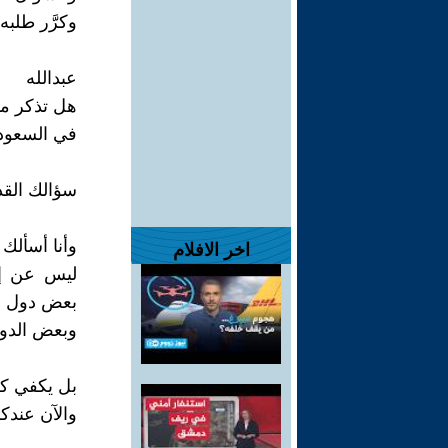
وكرَّر طلبه 
عبدالله
هل تذكر مق
في السعودي
سؤالك القد
وأنا أسألك ي
اخر الافلام
ليس عن إسل
بعض دول ا
وبعض الدول 
بل يكفي كل
والآن عندكم