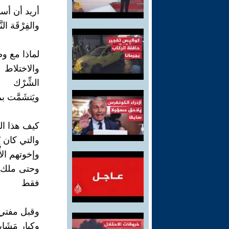
أريد أن أس
والفِرْقَة الن
لماذا مع و
والاختلاط ا
الشِّرْك
ويَتشَمَّت بم
كيف هذا الذّ
والتي كان يُ
وإخوتهم ال
وحتى ملك ا
فقط
وقبل مفتي 
وكبار مَشَا