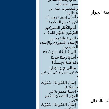
سعود لعنه الله
والمغضوب عليه ابن
ة الحِوار
عبدالوه ...
-
أسأل إيدي كوهين أنا
أكره عدس الحكومة ❗
-
أنا والكُفّار المُشرِكون
الغرْبِيّون لَعَنَهُم الله ❗ ...
-
الحرية والقمع بين
الإسلام السعودي والإسلام
الحقيقي !
-
إِلَى هُنا أَعَاننَا الرّبّ ✍
-
أحتاجُ وطنًا جديدًا
ومُواطنةً وجِنسيَّةْ❗
-
معالي وَزِيرَة وَزَارة
شؤون المرأة في الرياض
❓
-
اِسْالْ الحُكومَةْ ! سُكوُتْ
حَنْصَوِّرْ 3
-
أسئلةٌ مَقموعةٌ في
الحِوَار المُتمدّن! القَمْع
الأول
ه بالمقال
-
اِسْالْ الحُكومَةْ ! سُكوُتْ
حَنْصَوِّرْ 1