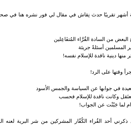
شهر تقريبًا حدث نِقاش في مقال لي فور نشره هنا في صحيف
لبعض من السادة القُرَّاء المُتفَاعِلين
 المسلمين أسئلةً جريئة
 منها دينية ناقدة للإسلام نفسه!
جرأ وقتها على الرد!
عيدة في جوابها عن السياسة والجمس الأسود
ُعتَقل وكانت ناقدة للإسلام فحسب
ام لما جَبُنْت عن الجواب!
ذكرني أحد القُراء الكُفّار المشركين من شر البرية لعنه الل