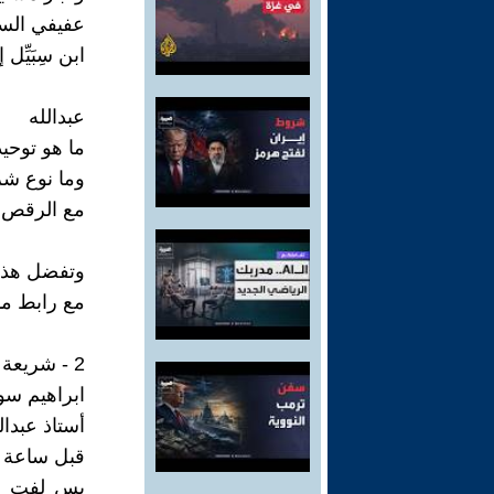
عفيفي السدح
ابن سِبَيِّل
عبدالله
ما هو توحي
وما نوع شر
مع الرقص ك
وتفضل هذه 
مع رابط مم
2 - شريعة ابن سليمان والمجتمع الدولي والروم السياسي
ابراهيم سوسته ( 2023 / 7
أستاذ عبدال
قبل ساعة س
بس لفت نظ