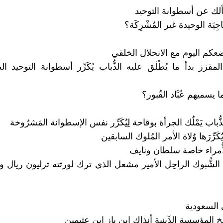
ألك عن أسطوانة التوحيد
َّاجِيَة الوحيدة غير المُشْرِكَة؟
ضعكم اليوم مع الانحلال الخلقي
لمقزز بدأ ما يُطْلَق عليه الذُّباب يُكَرِّر أسطوانة التوحيد
ا يسميهم عُبَّاد القُبور؟
ُباب يَمْلُك الجرأة بوقاحة لِيُكَرِّر نفس الإسطوانة المَشرُوخة
كَرِّرَها وُلاة الأمر المُلوك السابقين
أُمراء خاصة سلطان ونايف
لشُّبوك الراحِل الأمير مشعل الذي ترك لورثته ترليون ريال و
السعودية
يخ المؤسسة الدِّينية أنذاك ابن باز ابن عثيمين