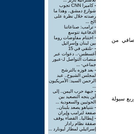
-
كاميرا CNN تجوب
شوارع دمشق.. وهذا ما
رصدته خلال نظرة على
الح ...
-
ترامب: صناعاتنا
الدفاعية تتوسع
-
اختتام مفاوضات روما
 الصافي من
بين لبنان وإسرائيل
-
-نلتقي في 15
أغسطس-.. دعوات عبر
منصات التواصل لـ-عبور
جماعي- ...
-
بعد فوزه بالترشح
لمجلس الشيوخ.. عبد
الرحمن السيد: الأمريكيون
...
-
جبهة حرب اليمن.. إلى
أين يتجه التصعيد بين
ربع سيولة
الحوثيين والسعودية ...
-
نتنياهو يصعد بلبنان..
صفعة لترامب وإيران
-
إيطاليا.. القضاء يوقف
صفقة نظام رادار
إسرائيلي لمطار ليونارد ...