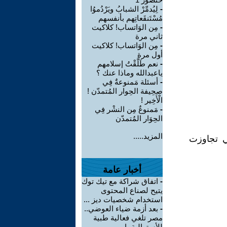
-
لِيُدمِّرْ الشبابُ ويَرْدُموُا
مُسْتَنقَعاتِهم بأنفسهم
-
مِن الوَاتساب! كلاكيت
ثاني مرة
-
مِن الوَاتساب! كلاكيت
أول مرة
-
نعم طَلَّقْتُ إسلامهم
ياعبدالله وماذا عنك ؟
-
أسئلة مَمنوعةٌ فِي
صحِيفة الحِوار المُتمدّن !
الْأَخِير !
-
مَمنوعٌ مِن النشْر فِي
الحِوَار المُتمدّن
المزيد.....
تي تجاوزت
أخبار عامة
-
اتفاق شراكة مع تيك توك
يتيح لصناع المحتوى
استخدام شخصيات ديز ...
-
بعد أزمة ضياء العوضي..
مصر تلغي فعالية طبية
للأسترالية باربر ...