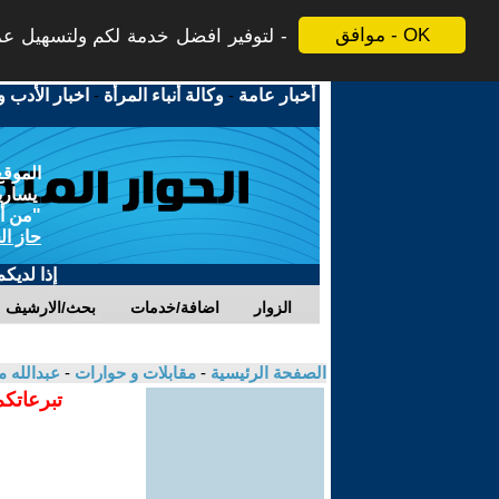
موافق - OK
لتوفير افضل خدمة لكم ولتسهيل عملي
أخبار عامة
-
وكالة أنباء المرأة
-
اخبار الأدب و
الموقع
يسارية
"من أج
حاز ال
إذا لديك
الزوار
اضافة/خدمات
بحث/الارشيف
الصفحة الرئيسية
-
مقابلات و حوارات
-
عبدالله 
تبرعاتكم