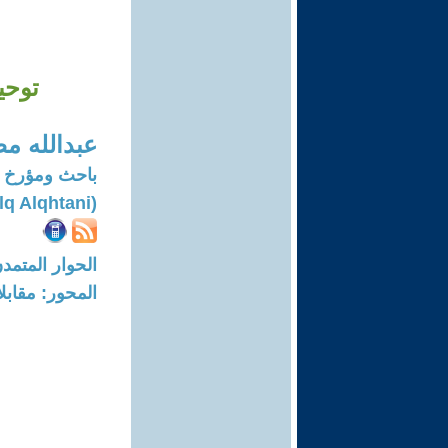
توحيد
عبدالله م
باحث ومؤرخ 
(Abduallh Mtlq Alqhtani)
الحوار المتمدن-العدد: 7808 - 23
المحور: مقابل