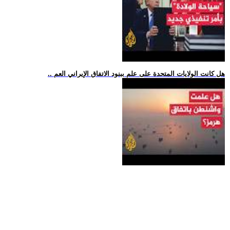
.. هل كانت الولايات المتحدة على علم ببنود الاتفاق الإيراني العم