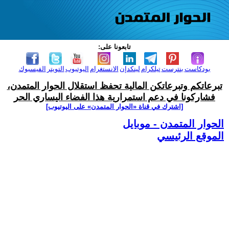
تابعونا على:
بودكاست
بنترست
تيلكرام
لينكدإن
الانستغرام
اليوتيوب
التويتر
الفيسبوك
تبرعاتكم وتبرعاتكن المالية تحفظ استقلال الحوار المتمدن،
فشاركونا في دعم استمرارية هذا الفضاء اليساري الحر
[اشترك في قناة ‫«الحوار المتمدن» على اليوتيوب]
الحوار المتمدن - موبايل
الموقع الرئيسي