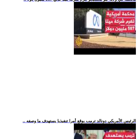
.. الرئيس الأمريكي دونالد ترمب يوقع أمرا تنفيذيا يستهدف ما وصفه