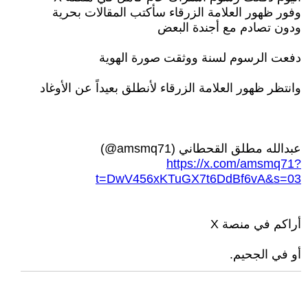
وفور ظهور العلامة الزرقاء سأكتب المقالات بحرية
ودون تصادم مع أجندة البعض
دفعت الرسوم لسنة ووثقت صورة الهوية
وانتظر ظهور العلامة الزرقاء لأنطلق بعيداً عن الأوغاد
‏عبدالله مطلق القحطاني (‎@amsmq71)
https://x.com/amsmq71?
t=DwV456xKTuGX7t6DdBf6vA&s=03
أراكم في منصة X
أو في الجحيم.