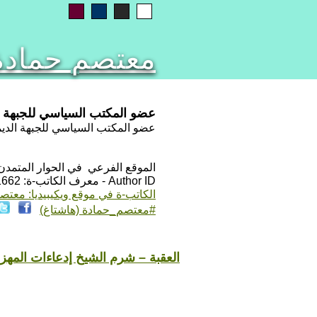
معتصم حمادة
عضو المكتب السياسي للجبهة ا
عضو المكتب السياسي للجبهة الدي
الموقع الفرعي في الحوار المتمدن: ps://www.ahewar.org/m.asp?i=1662
Author ID - معرف الكاتب-ة: 1662
الكاتب-ة في موقع ويكيبيديا: معتص
#معتصم_حمادة (هاشتاغ)
العقبة – شرم الشيخ إدعاءات المهز