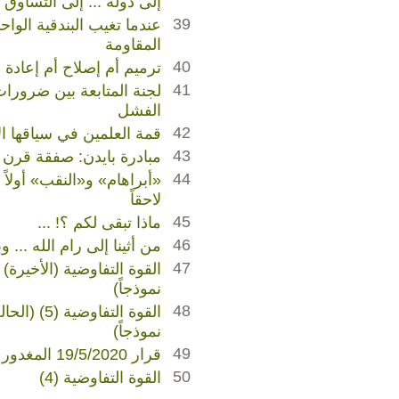
إلى دولة ... إلى التساوق 
39
عندما تغيب البندقية الواح
المقاومة
40
ترميم أم إصلاح أم إعادة بن
41
لجنة المتابعة بين ضرورات
الفشل
42
قمة العلمين في سياقها ال
43
مبادرة بايدن: صفقة قرن 
44
«أبراهام» و«النقب» أولاً
لاحقاً
45
ماذا تبقى لكم ؟! ...
46
من أثينا إلى رام الله ... 
47
القوة التفاوضية (الأخيرة) 
نموذجاً)
48
القوة التفاوضي
نموذجاً)
49
قرار 19/5/2020 المغدور مرتين
50
القوة التفاوضية (4)