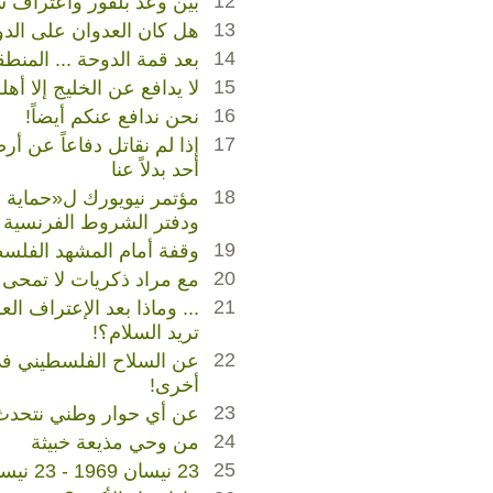
12
بين وعد بلفور واعتراف س
13
هل كان العدوان على الدوح
14
بعد قمة الدوحة ... المنطق
15
لا يدافع عن الخليج إلا أهل
16
نحن ندافع عنكم أيضاً!
17
إذا لم نقاتل دفاعاً عن أرض
أحد بدلاً عنا
18
مؤتمر نيويورك ل«حماية ح
ودفتر الشروط الفرنسية لإ
19
وقفة أمام المشهد الفلس
20
مع مراد ذكريات لا تمحى .
21
... وماذا بعد الإعتراف الع
تريد السلام؟!
22
عن السلاح الفلسطيني في
أخرى!
23
عن أي حوار وطني نتحدث؟
24
من وحي مذيعة خبيثة
25
23 نيسان 1969 - 23 نيسان 2025