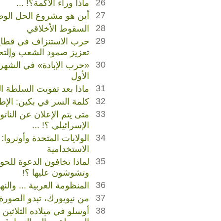
26
ماذا وراء الأكمة؟! ...
27
أين هو مشروع الحل الوط
28
السقوط الأخلاقي
29
حرب الاستنزاف في قطاع
تعزيز صمود الشعب وإلتحا
30
«حرب الإبادة» في الشهر 
الأول
31
ماذا بعد تفويت السلطة الف
32
كلمة السر في بكين: الإطا
33
متى يتم الإعلان عن الناتو 
الإسرائيلي ؟! ...
34
الولايات المتحدة وأونروا:
الاستخدامية
35
لماذا تخافون الدعوة للحو
وتشوشون عليها ؟!
36
المنظومة العربية ... والنه
37
من نيويورك، تبدو الصورة 
38
أوسلو في ميلاده الثلاثين