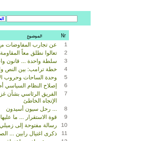
1
عن تجارب المفاوضات مع
2
تعالوا نطلق معاً المقاومة 
3
سلطة واحدة ... قانون واح
4
خطة ترامب: بين النص وا
5
وحدة الساحات وحروب ال
6
إصلاح النظام السياسي أم 
7
الفريق الرئاسي بشأن غز
الإتجاه الخاطئ
8
... رحل سيون أسيدون
9
قوة الاستقرار ... ما عليها 
10
رسالة مفتوحة إلى زميلي 
11
ذكرى اغتيال رابين ... الصه