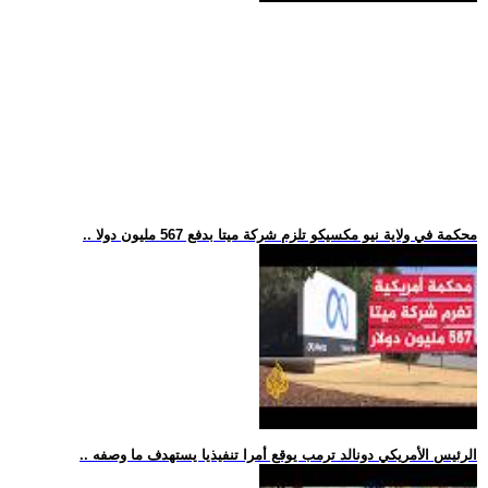
.. محكمة في ولاية نيو مكسيكو تلزم شركة ميتا بدفع 567 مليون دولا
.. الرئيس الأمريكي دونالد ترمب يوقع أمرا تنفيذيا يستهدف ما وصفه