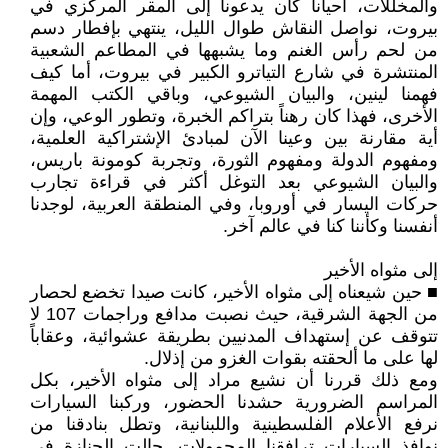
والمخللات، أحياناً كان يدعونا إلى المقر المركزي في
بيروت، نواصل النقاش طوال الليل، ينتهي بإفطار دسم
من لحم رأس الغنم وما يشبهها في المطاعم الشعبية
المنتشرة في شارع التياترو الكبير في بيروت، أما كيف
فهمنا لينين، والبيان الشيوعي، وباقي الكتب المهمة
الأخرى، فهذا كان رهناً بتراكم الخبرة، وتطور الوعي، وإن
أية مقارنة بين وعينا الآن لمبادئ الإشتراكية العلمية،
ومفهوم الدولة ومفهوم الثورة، وتجربة كومونة باريس،
والبيان الشيوعي بعد التوغل أكثر في قراءة تجارب
حركات اليسار في أوروبا، وفي المنطقة العربية، لوجدنا
أنفسنا وكأننا كنا في عالم آخر.
إلى مثواه الأخير
■ حين شيعناه إلى مثواه الأخير، كانت صيدا تخضع لحصار
من الجهة الشرقية، حيث نصبت مدافع وراجمات 107 لا
تتوقف عن إستهداف المدنيين بطريقة عشوائية، وعقاباً
لها على ما ألحقته بقوات الغزو من إذلال.
ومع ذلك قررنا أن نشيع مراد إلى مثواه الأخير، بكل
المراسم الضرورية حشدنا الحضور، وركبنا السيارات
نرفع الأعلام الفلسطينية واللبنانية، وتطل بنادقنا من
نوافذ السيارات ترافقنا المحمولات. جالت الجنازة في