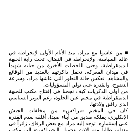
■ من عاشوا مع مراد، منذ الأيام الأولى لإنخراطه في
عالم السياسة، ولإنخراطه في النضال، تحت راية الجبهة
الديمقراطية، وحتى اللحظات الأخيرة من حياته شهيداً
في ميدان المعركة، تحفل ذاكرتهم بالعديد من الوقائع
والمشاهد، تعكس حالة التطور التي عاشها مراد، وسرعة
النضوج، والقدرة على تولي المسؤوليات.
من أولى الذكريات كيف نجحنا في إفتتاح مكتب للجبهة
الديمقراطية في مخيم عين الحلوة، رغم التوتر السياسي
الذي رافق ولادتها.
كان في المخيم «براكس» من مخلفات الجيش
الإنكليزي، يملكه صديق من أبناء صيدا، أغلقه لعدم القدرة
على إستثماره، توجه إليه مراد مع بعض الرفاق، زائراً في
منزله، طالباً منه الإذن بتحويل الـ«براكس» إلى مكتب