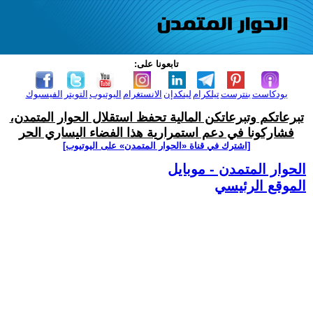
تابعونا على:
بودكاست
بنترست
تيلكرام
لينكدإن
الانستغرام
اليوتيوب
التويتر
الفيسبوك
تبرعاتكم وتبرعاتكن المالية تحفظ استقلال الحوار المتمدن،
فشاركونا في دعم استمرارية هذا الفضاء اليساري الحر
[اشترك في قناة ‫«الحوار المتمدن» على اليوتيوب]
الحوار المتمدن - موبايل
الموقع الرئيسي