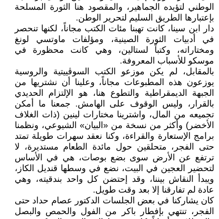
الوطني لتؤيده الجماهير، والمقصود هنا الثورة المسلحة
بإعتبارها الطريق السليم لتحرير الوطن.
دار ابن سينا، كانت تهبنا مئات الكتب مجاناً، لكنها تنحصر
في أدبيات الثورة الصينية، ومؤلفات ماوتسي لونغ
ومختاراته، وكتباً لستالين، وهي كانت محظورة في
موسكو للأسباب المعروفة.
بالمقابل، لم يكن موزعو الكتب السوڤييتية والروسية
يوزعون هذه المطبوعات مجاناً، وعلينا أن نشتريها من
الجبهة الديمقراطية والتطوع هنا، هو الإلتزام الحديدي
بالقرار، وليس الوقوف على الهامش. جمعنا ما أمكن
تجميعه من المال، واشترينا مختارات لينين (ذات الغلاف
الأخضر) وأكثر من نسخة من «البيان» الشيوعي، ونظمنا
برامج الإستعارة والقراءة، وكنا نعقد سهرات طويلة تمتد
حتى الفجر، متحلقين حول مائدة الطعام مستديرة، لا
ترتفع عن الأرض سوى بضع بوصات، هي في الأساس
لتحضير العجين في البيت، نضع في وسطها قنديل الكاز،
ويبدأ النقاش بيننا، وقد إحتضن كل واحد بندقيته، وهي
عادة لم تفارقنا إلا بعد وقت طويل.
كان يشاركنا في بعض الجلسات الدكتور عصام حداد حتى
الفجر، تنتهي بإفطار باكر من الفول والحمص والبصل