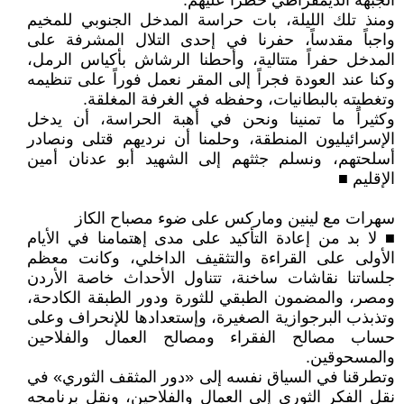
الجبهة الديمقراطي خطراً عليهم.
ومنذ تلك الليلة، بات حراسة المدخل الجنوبي للمخيم
واجباً مقدساً، حفرنا في إحدى التلال المشرفة على
المدخل حفراً متتالية، وأحطنا الرشاش بأكياس الرمل،
وكنا عند العودة فجراً إلى المقر نعمل فوراً على تنظيمه
وتغطيته بالبطانيات، وحفظه في الغرفة المغلقة.
وكثيراً ما تمنينا ونحن في أهبة الحراسة، أن يدخل
الإسرائيليون المنطقة، وحلمنا أن نرديهم قتلى ونصادر
أسلحتهم، ونسلم جثثهم إلى الشهيد أبو عدنان أمين
الإقليم ■
سهرات مع لينين وماركس على ضوء مصباح الكاز
■ لا بد من إعادة التأكيد على مدى إهتمامنا في الأيام
الأولى على القراءة والتثقيف الداخلي، وكانت معظم
جلساتنا نقاشات ساخنة، تتناول الأحداث خاصة الأردن
ومصر، والمضمون الطبقي للثورة ودور الطبقة الكادحة،
وتذبذب البرجوازية الصغيرة، وإستعدادها للإنحراف وعلى
حساب مصالح الفقراء ومصالح العمال والفلاحين
والمسحوقين.
وتطرقنا في السياق نفسه إلى «دور المثقف الثوري» في
نقل الفكر الثوري إلى العمال والفلاحين، ونقل برنامجه