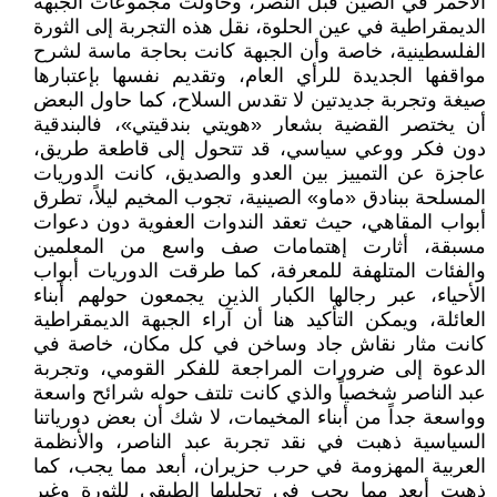
الأحمر في الصين قبل النصر، وحاولت مجموعات الجبهة
الديمقراطية في عين الحلوة، نقل هذه التجربة إلى الثورة
الفلسطينية، خاصة وأن الجبهة كانت بحاجة ماسة لشرح
مواقفها الجديدة للرأي العام، وتقديم نفسها بإعتبارها
صيغة وتجربة جديدتين لا تقدس السلاح، كما حاول البعض
أن يختصر القضية بشعار «هويتي بندقيتي»، فالبندقية
دون فكر ووعي سياسي، قد تتحول إلى قاطعة طريق،
عاجزة عن التمييز بين العدو والصديق، كانت الدوريات
المسلحة ببنادق «ماو» الصينية، تجوب المخيم ليلاً، تطرق
أبواب المقاهي، حيث تعقد الندوات العفوية دون دعوات
مسبقة، أثارت إهتمامات صف واسع من المعلمين
والفئات المتلهفة للمعرفة، كما طرقت الدوريات أبواب
الأحياء، عبر رجالها الكبار الذين يجمعون حولهم أبناء
العائلة، ويمكن التأكيد هنا أن آراء الجبهة الديمقراطية
كانت مثار نقاش جاد وساخن في كل مكان، خاصة في
الدعوة إلى ضرورات المراجعة للفكر القومي، وتجربة
عبد الناصر شخصياً والذي كانت تلتف حوله شرائح واسعة
وواسعة جداً من أبناء المخيمات، لا شك أن بعض دورياتنا
السياسية ذهبت في نقد تجربة عبد الناصر، والأنظمة
العربية المهزومة في حرب حزيران، أبعد مما يجب، كما
ذهبت أبعد مما يجب في تحليلها الطبقي للثورة وغير