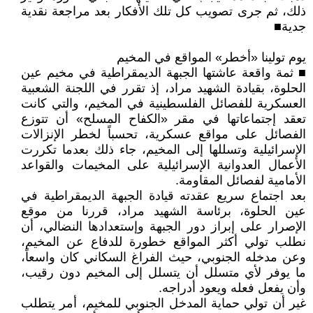
ذلك، ثم جرى تصويب كل تلك الأفكار بعد مراجعة نقدية
جدية■
يوم تولينا «أخطر» المواقع في المخيم
■ ثمة واقعة عاشتها الجبهة الديمقراطية في مخيم عين
الحلوة، بقيادة الشهيد مراد، إذ تقرر في اللجنة الشعبية
العسكرية للفصائل الفلسطينية في المخيم، والتي كانت
تعقد إجتماعاتها في مقر «الكفاح المسلح» أن تتوزع
الفصائل على مواقع عسكرية، تحسباً لخطر الإنزالات
الإسرائيلية وتسللها إلى المخيم، جاء ذلك بعدما تكررت
الأعمال العدوانية الإسرائيلية على المخيمات والقواعد
الأمامية لفصائل المقاومة.
بعد اجتماع سريع عقدته قيادة الجبهة الديمقراطية في
عين الحلوة، برئاسة الشهيد مراد، قررنا من موقع
الإصرار على إبراز دور الجبهة وإستعدادها النضالي، أن
نطلب تولي أكثر المواقع خطورة للدفاع عن المخيم،
وعن مدخله الجنوبي، حيث الفراغ السكاني كان واسعاً،
ما يوفر لأي متسلل أن يتسلل إلى المخيم دون رقيب،
وأن يفعل فعله ويعود أدراجه.
غير أن تولي حماية المدخل الجنوبي للمخيم، أمر يتطلب