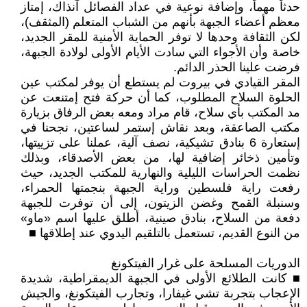
حدثاً مهماً، وإضافة نوعية في عداد الفصائل آنذاك، إمتاز
معظم أعضاء الجبهة بأنهم من الشباب المتعلم (المثقف)،
لكن الثقافة وحدها لا توفر الحماية الأمنية للمقر الجديد،
خاصة وأن الأجواء التي سادت الأيام الأولى لولادة الجبهة،
فرضت علينا الحذر الدائم.
المقر القيادي في بيروت لم يستطع أن يوفر لمكتب عين
الحلوة السلاح المطلوب، كما أن حركة فتح إمتنعت عن
مد المكتب بأي سلاح، قام مراد ومعه بعض الرفاق بزيارة
مكتب الصاعقة، وبعد نقاش إستمر لساعتين، نجحنا في
إستعارة 6 بنادق تشيكية، نصف آلية، عملنا على تزييتها،
وتأمين ذخائر إضافية لها، من بعض الأصدقاء، وبذلك
نظمت الحراسات الليلية والنهارية للمكتب الجديد، حيث
رفعت راية فلسطين وراية الجبهة بنجمتها الحمراء،
وسنبلة القمح وغضن الزيتون، إلى أن توفرت للجبهة
دفعة من السلاح، بنادق صينية، أطلق عليها اسم «ماو»
من النوع القديم، تستعمل بالتلقيم اليدوي عند إطلاقها ■
الدوريات المسلحة على غرار الفيتكونغ
■ كانت الطلائع الأولى في الجبهة الديمقراطية، شديدة
الإعجاب بتجربة تشي غيفارا، وتجارب الفيتكونغ، والجيش