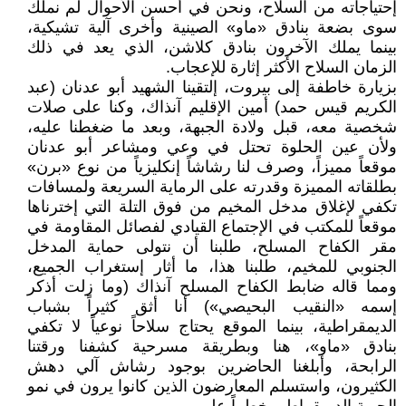
إحتياجاته من السلاح، ونحن في أحسن الأحوال لم نملك
سوى بضعة بنادق «ماو» الصينية وأخرى آلية تشيكية،
بينما يملك الآخرون بنادق كلاشن، الذي يعد في ذلك
الزمان السلاح الأكثر إثارة للإعجاب.
بزيارة خاطفة إلى بيروت، إلتقينا الشهيد أبو عدنان (عبد
الكريم قيس حمد) أمين الإقليم آنذاك، وكنا على صلات
شخصية معه، قبل ولادة الجبهة، وبعد ما ضغطنا عليه،
ولأن عين الحلوة تحتل في وعي ومشاعر أبو عدنان
موقعاً مميزاً، وصرف لنا رشاشاً إنكليزياً من نوع «برن»
بطلقاته المميزة وقدرته على الرماية السريعة ولمسافات
تكفي لإغلاق مدخل المخيم من فوق التلة التي إخترناها
موقعاً للمكتب في الإجتماع القيادي لفصائل المقاومة في
مقر الكفاح المسلح، طلبنا أن نتولى حماية المدخل
الجنوبي للمخيم، طلبنا هذا، ما أثار إستغراب الجميع،
ومما قاله ضابط الكفاح المسلح آنذاك (وما زلت أذكر
إسمه «النقيب البحيصي») أنا أثق كثيراً بشباب
الديمقراطية، بينما الموقع يحتاج سلاحاً نوعياً لا تكفي
بنادق «ماو»، هنا وبطريقة مسرحية كشفنا ورقتنا
الرابحة، وأبلغنا الحاضرين بوجود رشاش آلي دهش
الكثيرون، واستسلم المعارضون الذين كانوا يرون في نمو