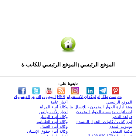
الموقع الرئيسي
الموقع الرئيسي للكاتب-ة
|
تابعونا على:
بنترست
تيلكرام
لينكدإن
الانستغرام
RSS
اليوتيوب
التويتر
الفيسبوك
الموقع الرئيسي
أخبار عامة
هيئة ادارة الحوار المتمدن - للإتصال بنا
وكالة أنباء المرأة
إحصائيات مؤسسة الحوار المتمدن
اخبار الأدب والفن
قواعد النشر
وكالة أنباء اليسار
ابرز كتاب / كاتبات الحوار المتمدن
وكالة أنباء العلمانية
يوتيوب التمدن
وكالة أنباء العمال
مكتبة التمدن
وكالة أنباء حقوق الإنسان