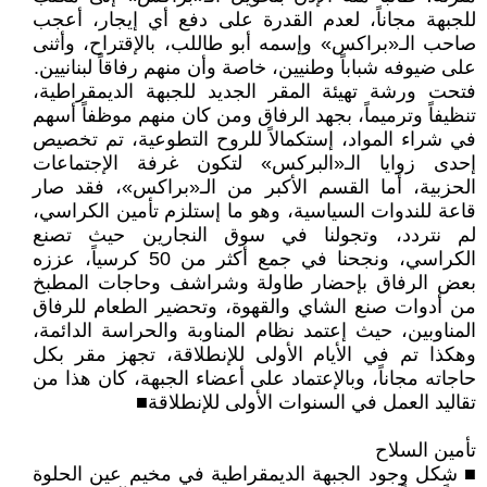
للجبهة مجاناً، لعدم القدرة على دفع أي إيجار، أعجب
صاحب الـ«براكس» وإسمه أبو طاللب، بالإقتراح، وأثنى
على ضيوفه شباباً وطنيين، خاصة وأن منهم رفاقاً لبنانيين.
فتحت ورشة تهيئة المقر الجديد للجبهة الديمقراطية،
تنظيفاً وترميماً، بجهد الرفاق ومن كان منهم موظفاً أسهم
في شراء المواد، إستكمالاً للروح التطوعية، تم تخصيص
إحدى زوايا الـ«البركس» لتكون غرفة الإجتماعات
الحزبية، أما القسم الأكبر من الـ«براكس»، فقد صار
قاعة للندوات السياسية، وهو ما إستلزم تأمين الكراسي،
لم نتردد، وتجولنا في سوق النجارين حيث تصنع
الكراسي، ونجحنا في جمع أكثر من 50 كرسياً، عززه
بعض الرفاق بإحضار طاولة وشراشف وحاجات المطبخ
من أدوات صنع الشاي والقهوة، وتحضير الطعام للرفاق
المناوبين، حيث إعتمد نظام المناوبة والحراسة الدائمة،
وهكذا تم في الأيام الأولى للإنطلاقة، تجهز مقر بكل
حاجاته مجاناً، وبالإعتماد على أعضاء الجبهة، كان هذا من
تقاليد العمل في السنوات الأولى للإنطلاقة■
تأمين السلاح
■ شكل وجود الجبهة الديمقراطية في مخيم عين الحلوة