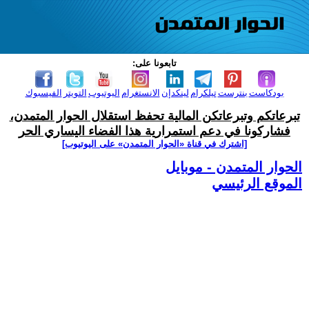
تابعونا على:
بودكاست
بنترست
تيلكرام
لينكدإن
الانستغرام
اليوتيوب
التويتر
الفيسبوك
تبرعاتكم وتبرعاتكن المالية تحفظ استقلال الحوار المتمدن،
فشاركونا في دعم استمرارية هذا الفضاء اليساري الحر
[اشترك في قناة ‫«الحوار المتمدن» على اليوتيوب]
الحوار المتمدن - موبايل
الموقع الرئيسي