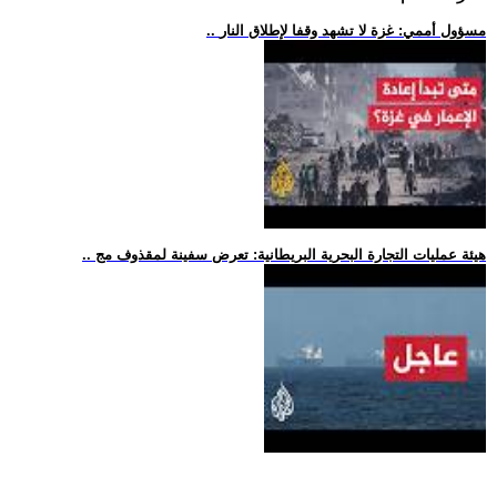
.. مسؤول أممي: غزة لا تشهد وقفا لإطلاق النار
.. هيئة عمليات التجارة البحرية البريطانية: تعرض سفينة لمقذوف مج