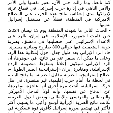
كما تابعنا، وما زالت حتى الآن، تعتبر نفسها ولي الأمر
والآمر الناهي في إدارة حرب إسرائيل في قطاع غزة،
لإدراكها مدى إنعكاس نتائج هذه الحرب على المصالح
الأميركية في المنطقة، فضلاً عن مستقبل إسرائيل
نفسها.
• الحدث الثاني ما شهدته المنطقة يوم 13 نيسان 2024،
حين قامت الجمهورية الإسلامية في إيران، بالرد على
الاعتداء الإسرائيلي على قنصليتها في دمشق، بضربة
جوية، استعملت فيها حوالي 300 صاروخ وطائرة مسيرة.
جاء الرد الإيراني بعد طول جدل، حول إمكانية هذا الرد،
وعلى ما يمكن أن يسفر عنه من نتائج، في جوهرها، أن
الرد الإيراني سيكون إعلاناً بسقوط منظومة الردع
الإسرائيلية، ومغادرة إيران «إستراتيجية الصبر الطويل»،
لصالح إستراتيجية الضربة مقابل الضربة، ما يفتح الباب،
في لحظة ما، أمام حرب إقليمية، غير منتظرة، في ظل
حركة إسرائيلية، أثبتت مرة أخرى أنها عاجزة، بمفردها،
عن الدفاع عن نفسها، وأنه لولا التدخل الأميركي
والبريطاني والفرنسي والإيطالي، وبعض الدول العربية،
لكانت نتائج الضربة الإيرانية أوسع وأكبر، ما يسهم، أكثر
فأكثر في تهشيم صورة إسرائيل كأقوى قوة عسكرية في