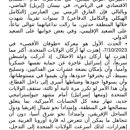
الاقتصادي في الرياض»، في نيسان (إبريل) الماضي،
وبالتالي فإن الفارق الزمني بين العبارتين (التكامل
الهيكلي والتكامل الدفاعي) 3 سنوات تقريباً، شهدت
خلالها المنطقة حدثين، ما زالت تداعياتهما تتوالى تباعاً،
على الصعيد الإقليمي، وفي بعض جوانبها على الصعيد
الدولي.
• الحدث الأول هو معركة «طوفان الأقصى» في
7/10/2023، إهتزت لها أركان الولايات المتحدة، أكثر مما
إهتزت لها أركان دولة الاحتلال، إذ أدركت واشنطن
سريعاً، أن إسرائيل عاجزة عن حماية نفسها عسكرياً
وأمنياً، وأن بإمكان بضعة عشرات من الفدائيين، وتسليح
بسيط، أن يخترقوا حدودها، وأن يقيموا في مستوطناتها،
وأن يسوقوا جنودها وضباطها أسرى إلى داخل القطاع،
وأن هذا الأمر لو تكرر مرة ثانية أو ثالثة، ستقف الولايات
المتحدة (ومعها إسرائيل) أمام مشهد جيوإستراتيجي
جديد، تنهار معه كل الحسابات الأميركية، بما يتعلق
بمصالحها في المنطقة، وإمتداداً نحو شمال إفريقيا ودول
الساحل الإفريقي، وامتداداً نحو شرق آسيا، دون أن
تتجاهل ما يمكن أن تتعرض له قارة أوروبا الغربية من
إهتزازات، لذلك أسرعت الولايات المتحدة إلى التدخل،