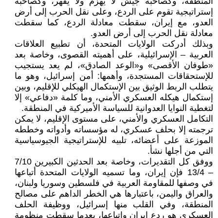
المنطقة، وكصاحبة جيش لا يهزم ولا يقهر، وكصاحبة
إستراتيجية تقوم على الردع، وعلى نقل الحرب إلى أرض
العدو، مع إيران، سقطت معادلة الردع، كما سقطت
معادلة نقل الحرب إلى أرض العدو.
وبذلك أدركت الولايات المتحدة، أن تطبيع العلاقات
العربية – الإسرائيلية، على أهميته القصوى، وخاصة بعد
«طوفان الأقصى» و«الوعد الصادق»، لم يعد يستجيب
للإستحقاقات المستجدة، وأهمها: أمن إسرائيل، وهو ما
يتطلب الربط الوثيق بين الإستكمال الهيكلي للإقليم، وبين
إستكمال هيكله العسكري الأمني، وما كلمة «دفاعي» إلا
لتغطية النوايا العدوانية للسياسة الأميركية في المنطقة.
التكامل العسكري والأمني، على مستوى الإقليم، لا يمكن
ترجمته إلا بحلف عسكري، له مؤسساته وأدواته وخططه
الموزعة على أعضائه، تلبيه للإستراتيجية الجيوسياسية
التي من أجلها نشأ.
ووفق كل التقديرات، وخاصة بعد الحدثين الكبيرين 7/10
– 13/4 فإن إيران، وما تسميه الولايات المتحدة أتباعها
في وصفها للمقاومة العربية في فلسطين وسوريا ولبنان،
والعراق واليمن، باعتبارها هي الخطر الداهم على مصالح
المنطقة، وفي القلب منها إسرائيل، ووظيفة الحلف
العسكري هو ردع إيران واتباعها، بعدما سقطت منظومة