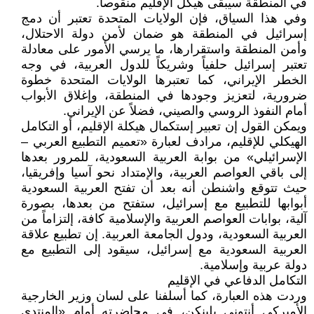
في المنطقة سيبقى هيكل الإقليم منقوصاً.
وفي هذا السياق، فإن الولايات المتحدة تعتبر أن دمج
إسرائيل في المنطقة هو ضمان لأمن دولة الاحتلال،
وأمن المنطقة واستقرارها، ما يرسي الأمور على معادلة
تعتبر إسرائيل حلفياً وشريكاً للدول العربية، في وجه
الخطر الإيراني، كما تعتبرها الولايات المتحدة خطوة
ضرورية، لتعزيز وجودها في المنطقة، وإغلاق الأبواب
أمام النفوذ الروسي والصيني، فضلاً عن الإيراني.
ويمكن القول إن تعبير إستكمال هيكلة الإقليم، أو التكامل
الهيكلي للإقليم، مرادف لعبارة «تعميم التطبيع العربي –
الإسرائيلي» من بوابة العربية السعودية، للمرور بعدها
إلى باقي العواصم العربية، والإمتداد نحو آسيا وإفريقيا،
حيث تتوقع واشنطن أنه بعد أن تفتح العربية السعودية
أبوابها للتطبيع مع إسرائيل، ستفتح من بعدها، بصورة
آلية، بوابات العواصم العربية والإسلامية كافة، إلتزاماً من
العربية السعودية، ودول الجامعة العربية. إن تطبيع علاقة
العربية السعودية مع إسرائيل، سيقود إلى التطبيع مع
دولة عربية وإسلامية.
التكامل الدفاعي في الإقليم
وردت هذه العبارة، كما أسلفنا على لسان وزير الخارجية
الأميركي أنتوني بلينكن، في محاضرته أمام «المنتدى