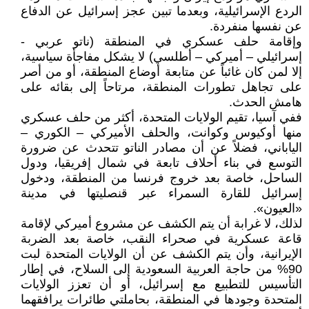
الردع الإسرائيلية، وبعدما تبين عجز إسرائيل عن الدفاع
عن نفسها منفردة.
وإقامة حلف عسكري في المنطقة (ناتو عربي -
إسرائيلي – أميركي – أطلسي) لا يشكل مفاجأة سياسية،
إلا لمن كان غائباً عن متابعة أوضاع المنطقة، أو من أصر
على تجاهل تطورات المنطقة، مرتاحاً إلى بقائه على
هامش الحدث.
ففي آسيا، تقيم الولايات المتحدة، أكثر من حلف عسكري
منها أوكيوس وكوانت، والحلف الأميركي – الكوري –
الياباني، فضلاً عن أن مصادر الناتو تتحدث عن ضرورة
التوسع في بناء أحلاف تابعة في شمال إفريقيا، ودول
الساحل، خاصة بعد خروج فرنسا من المنطقة، ودخول
إسرائيل للقارة السمراء عبر قنصليتها في مدينة
«العيون».
لذلك، لا غرابة أن يتم الكشف عن مشروع أميركي لإقامة
قاعة عسكرية في صحراء النقب، خاصة بعد الضربة
الإيرانية، وأن يتم الكشف عن أن الولايات المتحدة لبت
90% من حاجة العربية السعودية إلى السلاح، في إطار
التأسيس للتطبيع مع إسرائيل، أو أن تعزز الولايات
المتحدة وجودها في المنطقة، بحاملتي طائرات يرافقهما