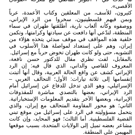
الأقصى».
كثيرون، للأسف، من المعلقين وكتاب الأعمدة، عرباً
وبمن فيهم فلسطينيون، سخروا من الرد الإيراني،
ووصفوه وكأنه ألعاب نارية، أطلقتها طهران في سماء
المنطقة، لتدّعي أنها دافعت عن سيادتها وكرامتها، وتكمن
خلفية هذه المواقف في موقف مبدئي يتخذه هؤلاء من
إيران، وهم على إستعداد لمواصلة هذا الأسلوب في
التشويه، حتى ولو كانت طهران تخوض حرباً مع إسرائيل.
بالمقابل، لفت نظري مقال للدكتور حسن نافعة،
المعروف للقاصي والداني، الذي قال فيه: إن الرد
الإيراني كشف عن واقع الحالة العربية، وقال أنها أثبتت
إنقسامها إلى ثلاثة تيارات: الأول؛ التحالف العربي –
الإسرائيلي، وهو الذي تدخل للدفاع عن إسرائيل أمام
الرد الإيراني، بعضها بالتصدي مباشرة للمقذوفات
الإيرانية، وبعضها الآخر بتقديم المعلومات الإستخباراتية.
الثاني؛ هو محور المقاومة المتحالف مع إيران، والذي
يتحمل مسؤوليته في الرد على إسرائيل من موقع تبني
القضية الفلسطينية. أما الثالث؛ فهو المحايد، وإن كانت
مشاعر بعضه تميل إلى الولايات المتحدة، بسبب موقعها
المهيمن على المنطقة.