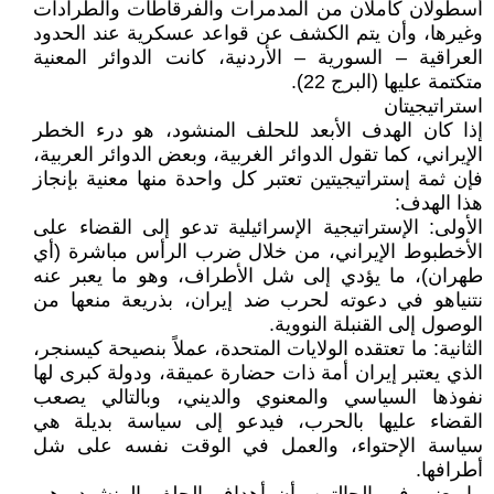
أسطولان كاملان من المدمرات والفرقاطات والطرادات
وغيرها، وأن يتم الكشف عن قواعد عسكرية عند الحدود
العراقية – السورية – الأردنية، كانت الدوائر المعنية
متكتمة عليها (البرج 22).
استراتيجيتان
إذا كان الهدف الأبعد للحلف المنشود، هو درء الخطر
الإيراني، كما تقول الدوائر الغربية، وبعض الدوائر العربية،
فإن ثمة إستراتيجيتين تعتبر كل واحدة منها معنية بإنجاز
هذا الهدف:
الأولى: الإستراتيجية الإسرائيلية تدعو إلى القضاء على
الأخطبوط الإيراني، من خلال ضرب الرأس مباشرة (أي
طهران)، ما يؤدي إلى شل الأطراف، وهو ما يعبر عنه
نتنياهو في دعوته لحرب ضد إيران، بذريعة منعها من
الوصول إلى القنبلة النووية.
الثانية: ما تعتقده الولايات المتحدة، عملاً بنصيحة كيسنجر،
الذي يعتبر إيران أمة ذات حضارة عميقة، ودولة كبرى لها
نفوذها السياسي والمعنوي والديني، وبالتالي يصعب
القضاء عليها بالحرب، فيدعو إلى سياسة بديلة هي
سياسة الإحتواء، والعمل في الوقت نفسه على شل
أطرافها.