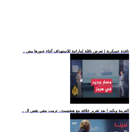
.. نافذة عسكرية | تعرض ناقلة إماراتية للاستهداف أثناء عبورها مض
.. العربية ويكند | بعد تقرير خلافه مع هيغسيث.. ترمب ينفي نقص ال