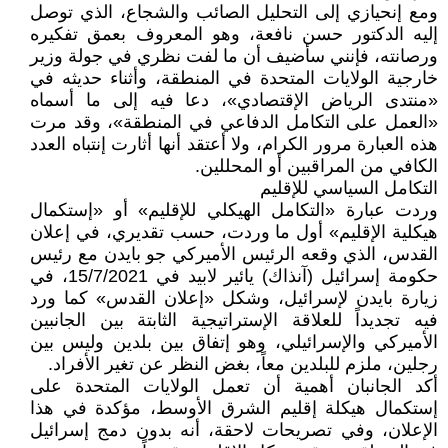
ومع إنحيازي إلى التحليل الصائب والشجاع، الذي توصل
إليه الدكتور حسن نافعة، وهو المعروف بعمق تفكيره
ورصانته، فإنني سأضيف أن ما لفت نظري في جولة وزير
خارجية الولايات المتحدة في المنطقة، وأثناء حديثه في
«منتدى الرياض الإقتصادي»، دعا فيه إلى ما أسماه
«العمل على التكامل الدفاعي في المنطقة»، وقد مرت
هذه العبارة مرور الكرام، ولا أعتقد أنها أثارت إنتباه العدد
الكافي من المراقبين أو المحللين.
التكامل السياسي للإقليم
وردت عبارة «التكامل الهيكلي للإقليم» أو «إستكمال
هيكلية الإقليم» أول ما وردت، حسب تقديري، في إعلان
القدس، الذي وقعه الرئيس الأميركي جو بايدن مع رئيس
حكومة إسرائيل (آنذاك) يائير لابيد في 15/7/2021، في
زيارة بايدن لإسرائيل، وشكل «إعلان القدس» كما ورد
فيه تجديداً للعلاقة الإستراتيجية الثابتة بين الجانبين
الأميركي والإسرائيلي، وهو إتفاق بين بلدين وليس بين
رجلين، ملزم للبلدين معاً، بغض النظر عن تغير الأفراد.
أكد الجانبان أهمية أن تعمل الولايات المتحدة على
إستكمال هيكلة إقليم الشرق الأوسط، مؤكدة في هذا
الإعلان، وفي تصريحات لاحقة، أنه بدون دمج إسرائيل