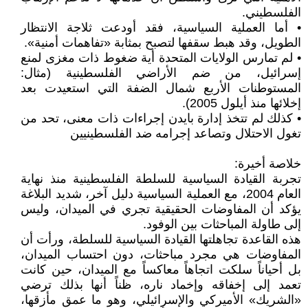
الفلسطيني.
• أما العملية السياسية، فقد أودعت ثلاجة الانتظار
الطويل، وقد هبط سقفها لتصبح بمثابة «تفاهمات أمنية».
• لم تمارس الولايات المتحدة أية ضغوط ذات مغزى لمنع
إسرائيل، من ضم الأراضي الفلسطينية (مثال:
المستوطنات الأربع شمال الضفة التي استعيدت بعد
إخلائها منذ أيلول 2005).
• كذلك لم تتخذ إدارة بايدن إجراءات ذات معنى، تحد من
تغول الاحتلال وتصاعد إجرامه ضد الفلسطينيين
خلاصة أخيرة:
تجربة القيادة السياسية للسلطة الفلسطينية منذ نهاية
العام 2004، مع العملية السياسية دليل آخر، شديد البلاغة
يؤكد أن المفاوضات الحقيقية تجري في الميدان، وليس
إلى طاولة المباحثات بين الوفود.
هذه القاعدة تجاهلتها القيادة السياسية للسلطة، ورأت أن
المفاوضات هي مجرد مباحثات، دون احتساب الميدان،
بل أحياناً سلكت اتجاهاً معاكساً مع الميدان، حين كانت
تعمد إلى إخفاقه وإخماد ناره، ظناً أنها بذلك ترضي
«الشريك» الأميركي والإسرائيلي، وهو ما عمق مأزقها،