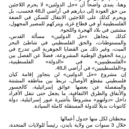
وهنا، يتبدى واضحاً أن «حل الدولتين» لا يحرم اللاجئين
من حق العودة إلى ديارهم في أراضي الـ48 فحسب، بل
ويحرم كذلك على اللاجئين الانتقال للسكن في الضفة
الفلسطينية أو في قطاع غزة، ويتركهم للمصير المجهول،
مشتتين في بلاد الهجرة واللجوء.
كذلك يتجاهل «حل الدولتين» مسألة القدس،
والمستوطنات، والحق الفلسطيني في شاطئ البحر
الميت، وغير ذلك من القضايا الجوهرية التي تندرج في
رزمة الحقوق الوطنية المشروعة، فضلاً عن الفصل بين
«الفلسطينيين» في «الدولة» الفلسطينية،
و«الفلسطينيين» في أراضي الـ48.
إن مشروع «حل الدولتين» لن يتجاوز إقامة كيان
فلسطيني مقطع الأوصال، تربط بين مناطقه المشتتة
والمنفصلة عن بعضها عوائق إسرائيلية، كالجسور
والأنفاق والطرق الالتفافية، ما يجعل حتى تنقل الأفراد
داخل «دولتهم» مشروطاً بتأشيرة عبور إسرائيلية، دولة
كانتونات بديلاً للدولة المستقلة كاملة السيادة.
محطتان لكل منها جدول أعمالها
خلال 3 سنوات من ولاية بايدن، رئيساً للولايات المتحدة،