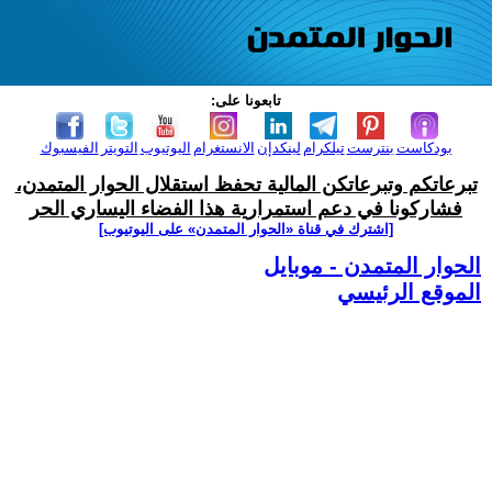
تابعونا على:
بودكاست
بنترست
تيلكرام
لينكدإن
الانستغرام
اليوتيوب
التويتر
الفيسبوك
تبرعاتكم وتبرعاتكن المالية تحفظ استقلال الحوار المتمدن،
فشاركونا في دعم استمرارية هذا الفضاء اليساري الحر
[اشترك في قناة ‫«الحوار المتمدن» على اليوتيوب]
الحوار المتمدن - موبايل
الموقع الرئيسي