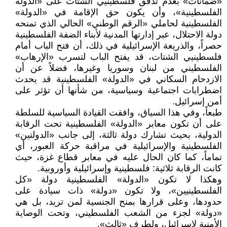
«ضمانات» بعدم تدفق فلسطينيي الشتات على «الدولة
الفلسطينية»، وأن يكون حق الإقامة في «الدولة»
الفلسطينية لحاملي «الرقم الوطني» الحالي الذي تمنحه
دولة الاحتلال، عبر إدارتها المدنية لأبناء الضفة الفلسطينية
حصراً، والذريعة الإسرائيلية في ذلك، أن فتح الباب أمام
فلسطينيي الشتات، قد يفتح الباب لتسرب «الإرهاب»
الفلسطيني من لبنان وسوريا وغيرها، فضلاً عن أن
الازدحام السكاني في «الدولة» الفلسطينية قد يحدث
اضطرابات اجتماعية وسياسية، من شأنها أن تؤثر على
أمن إسرائيل.
طبعاً، وفي هذا السياق، وافقت القيادة السياسية للسلطة
على أن تكون معابر «الدولة» الفلسطينية تحت الرقابة
الدولية، بحيث تشارك دولة ثالثة، إلى جانب «الدولتين»
الفلسطينية والإسرائيلية في مراقبة حركة العبور، أي
تماماً، كما كان الحال عليه في معابر قطاع غزة، حيث
كانت الرقابة ثلاثية: فلسطينية وإسرائيلية وأوروبية.
وهكذا لا تكون «الدولة» الفلسطينية دولة «كل
الفلسطينيين»، ولا تكون «دولة» ذات سيادة على
حدودها، وعلى قرارها بمنح الجنسية لمن تريد، بل هي
«دولة» لجزء من الشعب الفلسطيني، وتحت الوصاية
الأمنية لإسرائيل، ولطرف «ثالث».