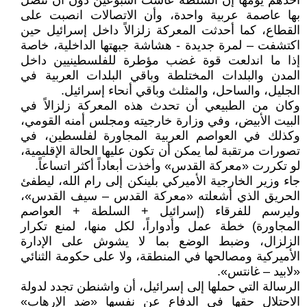
أحدهم يومها إن السلطة عاشت أسبوعين دون أن تتصل
بها عاصمة عربية واحدة، وأن الاتصالات انصبت على
القطاع، كما أحدثت المعركة زلزالاً داخل إسرائيل حين
اكتشفت – لمرة جديدة - هشاشة جبهتها الداخلية، خاصة
إذا ما اندلعت قوة غضب مؤطرة للفلسطينيين داخل
المدن والبلدات المختلطة وباقي البلدات العربية في
الجليل، والساحل، والمثلث وباقي أنحاء إسرائيل.
وكان من الطبيعي أن تحدث هذه المعركة زلزالاً في
البيت الأبيض، وفي وزارة خارجيته ومجلس أمنه القومي،
وكذلك في العواصم العربية المجاورة لفلسطين، في
تصورات مرتقبة لما يمكن أن تكون عليها الحالة الإقليمية،
لو تكررت «معركة القدس» وأخذت أبعاداً أكثر اتساعاً.
جاء وزير الخارجية الأميركي بلينكن إلى رام الله، ليطفئ
الحريق الذي أشعلته «معركة القدس – سيف القدس»،
وليرسم للفرقاء (إسرائيل + السلطة + العواصم
المجاورة) خطة عمل وأدواراً، لكل منها، لمنع تكرار
الزلزال، وضبط الوضع بما لا يشوش على الإدارة
الأميركية ومصالحها في المنطقة، ولا على حكومة الثنائي
«لابيد – غانتس».
الرسالة التي حملها إلى إسرائيل، أن واشنطن تجدد لدولة
الاحتلال حقها في الدفاع عن نفسها «ضد الإرهاب»