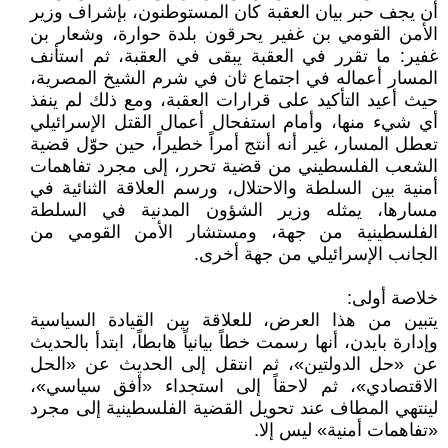
أن يجف حبر بيان العقبة كان المستوطنون، بإشراف وزير
الأمن القومي بن غفير يحرقون بلدة حوارة، وشعار بن
غفير: ما تقرر في العقبة يبقى في العقبة، ثم استأنف
المسار أعماله في اجتماع ثان في شرم الشيخ المصرية،
حيث أعيد التأكيد على قرارات العقبة، ومع ذلك لم ينفذ
أي شيء منها، وأمام استفحال أعمال القتل الإسرائيلي
تعطل المسار، غير أنه أنتج أمراً خطيراً، حين حوّل قضية
الشعب الفلسطيني من قضية تحرر، إلى مجرد تفاهمات
أمنية بين السلطة والاحتلال، ورسم العلاقة الثنائية في
مسارها، يمثله وزير الشؤون المدنية في السلطة
الفلسطينية من جهة، ومستشار الأمن القومي من
الجانب الإسرائيلي من جهة أخرى.
خلاصة أولى:
يتبين من هذا العرض، للعلاقة بين القيادة السياسية
وإدارة بايدن، أنها رسمت خطاً بيانياً هابطاً، ابتدأ بالحديث
عن «حل الدولتين»، ثم انتقل إلى الحديث عن «الحل
الاقتصادي»، ثم لاحقاً إلى استجداء «أفق سياسي»،
لينتهي المطاف عند تحويل القضية الفلسطينية إلى مجرد
«تفاهمات أمنية» ليس إلا.