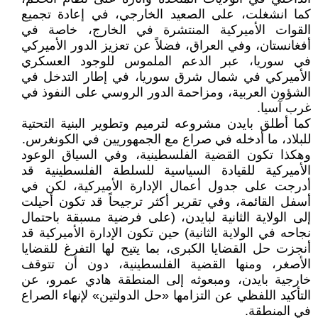
كما انشغلت، على الصعيد الخارجي، في إعادة تجميع
القوات الأميركية المنتشرة في الخارج، خاصة في
أفغانستان، وفي العراق، فضلاً عن تعزيز الدور الأميركي
في سوريا، عبر الدعم الملموس للوجود العسكري
الأميركي في شمال شرق سوريا، في إطار التدخل في
الشؤون العربية، ومزاحمة الدور الروسي على النفوذ في
غرب آسيا.
كما أطلق بايدن مشروعه لترميم وتطوير البنية التحتية
للبلاد، ما أدخله في صراع مع الجمهوريين في الكونغرس.
وهكذا تكون القضية الفلسطينية، وفي السياق الوعود
الأميركية للقيادة السياسية للسلطة الفلسطينية قد
أدرجت على جدول أعمال الإدارة الأميركية، لكن في
أسفل القائمة، وفي تقرير أكثر ترجيحاً قد تكون أحيلت
إلى الولاية الثانية لبايدن، (على فرضية مسبقة باحتمال
نجاحه في الولاية الثانية) حين تكون الإدارة الأميركية قد
أنجزت حل القضايا الكبرى، بما يتيح لها التفرغ للقضايا
الأصغر، ومنها القضية الفلسطينية، دون أن تتوقف
خارجية بايدن، ومبعوثه إلى المنطقة هادي عمرو، عن
التأكيد اللفظي عن التزامها «حل الدولتين» لإنهاء الصراع
في المنطقة.