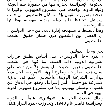
الحكومة الإسرائيلية تحذره فيها من خطورة ضم الضفة
وقيام الدولة الواحدة، على المشروع الصهيوني، وكثيراً ما
نصحته بضرورة القبول بإقامة كيان فلسطيني إلى جانب
إسرائيل، تحافظ عليها دولة يهودية صهيونية بوظيفتها
«التاريخية».
وهذا بالضبط ما تستهدفه إدارة بايدن من «حل الدولتين»،
أي الفصل بين الشعبين دون ضمان حقوق الشعب
الفلسطيني.
نحن و«حل الدولتين»
لا يقوم «حل الدولتين»، على أساس تطبيق قرارات
الشرعية الدولية ذات الصلة، بما فيها حق الشعب
الفلسطيني بتقرير مصيره، بل يقوم بدلاً من ذلك، على
نسف هذه القرارات، ويطرح الرؤية الأميركية للحل بديلاً
لقرارات الشرعية الدولية، والأساس الأهم في الرؤية
الأميركية هو «ضمان أمن إسرائيل وحقها في الدفاع عن
نفسها»، وضمان يهوديتها بما هي مشروع صهيوني لدولة
اليهود في العالم.
وبذلك يتحدث الحل عن «دولتين»، علماً أن الدولة
الإسرائيلية قامت عام 1948، وتجاوزت حدود القرار 181،