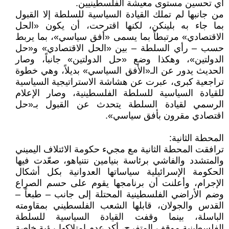
أي تحسين مستوى معيشة الفلسطينيين.
من جانبها لم تملك القيادة السياسية للسلطة إلا القبول
بما جاء به بلينكن، لكنها اقترحت، أن يكون «الحل
الاقتصادي» مرتبطاً بما يسمى «أفق سياسي»، بما يربط
حسب – رأي السلطة – بين «الحل الاقتصادي» و«حل
الدولتين»، وهكذا وضع «حل الدولتين» جانباً، وصار
الحديث يدور عن الـ«الأفق السياسي» بديلاً، وهي خطوة
تراجعية كبرى، عبرت عن هشاشة الاستراتيجية السياسية
للقيادة السياسية للسلطة الفلسطينية، وصار الإعلام
الرسمي لقيادة السلطة يتحدث عن القبول بـ«حل
اقتصادي مقرون بأفق سياسي».
المحطة الثانية:
ترافقت المحطة الثانية مع مجيء حكومة الائتلاف اليميني
والمتشدد والفاشي برئاسة بنيامين نتنياهو، صعّدت فيها
الحكومة الإسرائيلية سياساتها العدوانية بكل أشكال
الإجرام، وأعلنت أن برنامجها يقوم على حسم الصراع
وضم الأراضي الفلسطينية المحتلة إلى جانب – طبعاً –
القدس والجولان، قابلها الشعب الفلسطيني بمقاومته
الباسلة، بينما وقفت القيادة السياسية للسلطة
الفلسطينية موقف المتفرج، أكد عدم امتلاكها رؤية خاصة