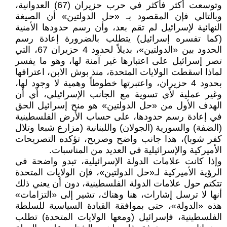
وتوسعت أكثر فأكثر في حرب حزيران (67) العدوانية،
وبالتالي فإن المقصود بـ «حل الدولتين» أن الصيغة
النهائية لإسرائيل لم تقم بعد، وأن رسم حدودها الأمنية
(كما تفسره إسرائيل) يتطلب بالضرورة إعادة رسم
الحدود بين «الدولتين»، بديلاً لحدود 4 حزيران 67، التي
تصر إسرائيل على اعتبارها غير آمنة لها، وهو ما يفسر
لماذا اسقطت الولايات المتحدة، منذ بوش الابن، اعترافها
بحدود 4 حزيران، واعتبرتها خطوطاً وهمية لا وجود لها،
وغير عملية لأي تسوية مع الجانب الإسرائيلي، أي أن
الهدف الأول من «حل الدولتين» هو منح إسرائيل الحق
في إعادة رسم حدودها، على حساب الأرض الفلسطينية
(الضفة) والسورية (الجولان) واللبنانية (مزارع شبعا وتلال
كفر شوبا)، هذا جانب واضح وصريح، تؤكده التصريحات
الأميركية والإسرائيلية في العديد من المناسبات.
وإذا كانت علامات الدولة الإسرائيلية، تبدو واضحة في
الرؤية الأميركية لـ«حل الدولتين»، فإن الولايات المتحدة
تتكتم حول علامات الدولة الفلسطينية، دون أن يعني ذلك
أنها لا ترسل إشارات، هنا وهناك، تشير إلى «التزامات»
هذه «الدولة»، حتى بموافقة القيادة السياسية للسلطة
الفلسطينية، فإسرائيل (ومعها الولايات المتحدة) تطلب