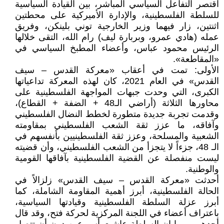
اقتصر التفاعل السياسي المباشر، بين القيادة السياسية
للسلطة الفلسطينية، والإدارة الأميركية على محطتين
اثنتين، زار فيهما وزير الخارجية توني بلينكن، وفريق
عمله (هادي عمرو، وبربارة ليف) رام الله، التقى خلالها
الرئيس محمود عباس، وأعضاء المطبخ السياسي في
«المقاطعة».
الأولى: تمت في أعقاب «معركة القدس – سيف
القدس» في العام 2021، كان لهذه المعركة تداعياتها
الكبرى، التي وحدت جبهات المواجهة الفلسطينية على
محاورها الثلاثة (أراضي الـ48 + الضفة + القطاع)،
وقدمت تجربة جديدة متطورة لخطط النضال الفلسطيني
وآفاقه، ما عزز ثقة الشعب الفلسطيني بمقاومته
الشعبية والمسلحة، وعزز ثقة الفلسطينيين بأنفسهم في
الـ 48، جزءاً لا يتجزأ من الشعب الفلسطيني، وأن قضيته
ليست منفصلة عن القضية الفلسطينية بآفاقها القومية
والوطنية.
أحدثت «معركة القدس – سيف القدس» زلزالاً في
الحالة الفلسطينية، أبرز أهمية المقاومة الشاملة، كما
أبرز عزلة السلطة الفلسطينية وقيادتها السياسية،
باعتراف أعضاء في اللجنة المركزية لحركة فتح، وقد قال