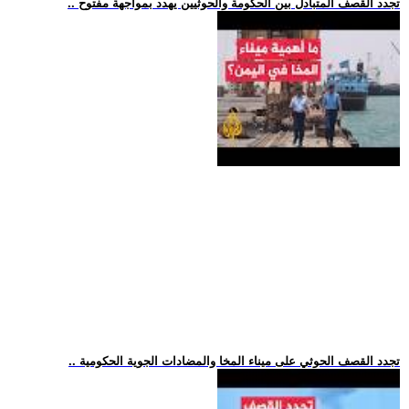
.. تجدد القصف المتبادل بين الحكومة والحوثيين يهدد بمواجهة مفتوح
.. تجدد القصف الحوثي على ميناء المخا والمضادات الجوية الحكومية