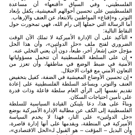
الفلسطيني، وفي السياق «أقنعها» أن مساعدة
الفلسطينيين على تحسين أحوالهم المعيشية، يكفل بإبعاد
التوتر، و«إقناع» المواطنين بالابتعاد عن العنف والإرهاب.
أما الرسالة التي حملها إلى رام الله، فهي تمحورت حول
النقاط التالية:
• التأكيد على أن الإدارة الأميركية لا تملك الآن الوقت
الضروري لفتح ملف «حل الدولتين»، وأن هذا الحل
مؤجل حتى إشعار آخر، طبعاً، دون أن يعني التخلي عنه.
• إن على السلطة الفلسطينية أن تتحمل مسؤولياتها
الأمنية في ضبط الوضع في مناطقها، وأن تعزز من
التعاون الأمني مع قوات الاحتلال.
• إن تحسين الأوضاع المعيشية في الضفة، كفيل بتخفيض
العنف والتوتر، ويساعد السلطة الفلسطينية على إعادة
تقديم نفسها إلى الرأي العام سلطة فاعلة وذات قدرة
على تأمين احتياجات السكان.
وبناءً على هذا، دعا بلينكن القيادة السياسية للسلطة
الفلسطينية إلى الكف عن مطالبة الإدارة الأميركية بوضع
«حل الدولتين» على النار، فهذا لا يخدم السياسة
الأميركية في المنطقة، ويقدمها على أنها إدارة قاصرة،
وأن البديل – المؤقت – هو القبول لـ«الحل الاقتصادي»،