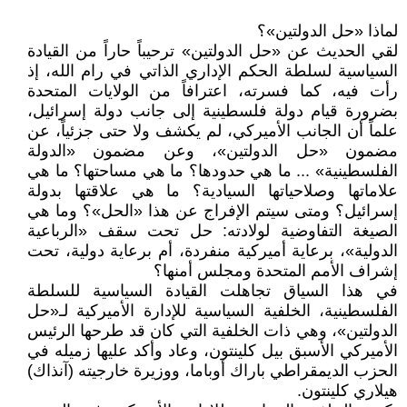
لماذا «حل الدولتين»؟
لقي الحديث عن «حل الدولتين» ترحيباً حاراً من القيادة
السياسية لسلطة الحكم الإداري الذاتي في رام الله، إذ
رأت فيه، كما فسرته، اعترافاً من الولايات المتحدة
بضرورة قيام دولة فلسطينية إلى جانب دولة إسرائيل،
علماً أن الجانب الأميركي، لم يكشف ولا حتى جزئياً، عن
مضمون «حل الدولتين»، وعن مضمون «الدولة
الفلسطينية» ... ما هي حدودها؟ ما هي مساحتها؟ ما هي
علاماتها وصلاحياتها السيادية؟ ما هي علاقتها بدولة
إسرائيل؟ ومتى سيتم الإفراج عن هذا «الحل»؟ وما هي
الصيغة التفاوضية لولادته: حل تحت سقف «الرباعية
الدولية»، برعاية أميركية منفردة، أم برعاية دولية، تحت
إشراف الأمم المتحدة ومجلس أمنها؟
في هذا السياق تجاهلت القيادة السياسية للسلطة
الفلسطينية، الخلفية السياسية للإدارة الأميركية لـ«حل
الدولتين»، وهي ذات الخلفية التي كان قد طرحها الرئيس
الأميركي الأسبق بيل كلينتون، وعاد وأكد عليها زميله في
الحزب الديمقراطي باراك أوباما، ووزيرة خارجيته (آنذاك)
هيلاري كلينتون.