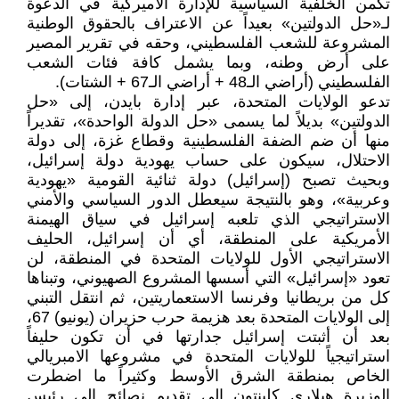
تكمن الخلفية السياسية للإدارة الأميركية في الدعوة
لـ«حل الدولتين» بعيداً عن الاعتراف بالحقوق الوطنية
المشروعة للشعب الفلسطيني، وحقه في تقرير المصير
على أرض وطنه، وبما يشمل كافة فئات الشعب
الفلسطيني (أراضي الـ48 + أراضي الـ67 + الشتات).
تدعو الولايات المتحدة، عبر إدارة بايدن، إلى «حل
الدولتين» بديلاً لما يسمى «حل الدولة الواحدة»، تقديراً
منها أن ضم الضفة الفلسطينية وقطاع غزة، إلى دولة
الاحتلال، سيكون على حساب يهودية دولة إسرائيل،
وبحيث تصبح (إسرائيل) دولة ثنائية القومية «يهودية
وعربية»، وهو بالنتيجة سيعطل الدور السياسي والأمني
الاستراتيجي الذي تلعبه إسرائيل في سياق الهيمنة
الأمريكية على المنطقة، أي أن إسرائيل، الحليف
الاستراتيجي الأول للولايات المتحدة في المنطقة، لن
تعود «إسرائيل» التي أسسها المشروع الصهيوني، وتبناها
كل من بريطانيا وفرنسا الاستعماريتين، ثم انتقل التبني
إلى الولايات المتحدة بعد هزيمة حرب حزيران (يونيو) 67،
بعد أن أثبتت إسرائيل جدارتها في أن تكون حليفاً
استراتيجياً للولايات المتحدة في مشروعها الامبريالي
الخاص بمنطقة الشرق الأوسط وكثيراً ما اضطرت
الوزيرة هيلاري كلينتون إلى تقديم نصائح إلى رئيس