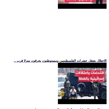
.. الاحتلال يعتقل عشرات الفلسطينيين ومستوطنون يحرقون منزلا قرب