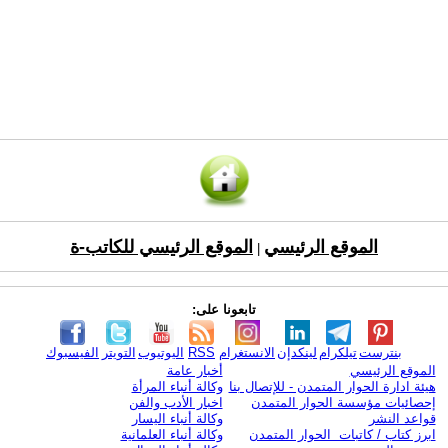
الموقع الرئيسي
الموقع الرئيسي للكاتب-ة
|
تابعونا على:
بنترست
تيلكرام
لينكدإن
الانستغرام
RSS
اليوتيوب
التويتر
الفيسبوك
الموقع الرئيسي
أخبار عامة
هيئة ادارة الحوار المتمدن - للإتصال بنا
وكالة أنباء المرأة
إحصائيات مؤسسة الحوار المتمدن
اخبار الأدب والفن
قواعد النشر
وكالة أنباء اليسار
ابرز كتاب / كاتبات الحوار المتمدن
وكالة أنباء العلمانية