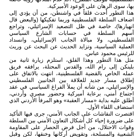
بها، سوى الرهان على الوعود الأميركية.
هذا التطور أحدث قلقاً في واشنطن، من أن يؤدي إلى
اضعاف السلطة الفلسطينية وربما تفكيكها (والبعض قال
انهيارها)، خاصة في ظل التصعيد الإسرائيلي، وتراجع
أسهم السلطة في حسابات الشارع السياسي
الفلسطيني، ولا مبالاة الجانب الإسرائيلي، وانسداد
العملية السياسية، وتزايد الحديث عن البحث عن وريث
للرئيس محمود عباس.
مثل هذا التطور وهذا القلق، استلزم زيارة ثانية من
بلينكن إلى رام الله، والقدس المحتلة، يرافقه فريق
عمله الخاص بالقضية الفلسطينية، انتهت بالاتفاق على
إطلاق مسار جديد للعلاقة بين الجانبين الفلسطيني
والإسرائيلي، من شأنه أن يملأ الفراغ السياسي في عقد
اجتماع أمني، برعاية أميركية وحضور مصري وأردني،
أطلق عليه بداية «مسار العقبة» وهو المرفأ الأردني الذي
استضاف اللقاء الأول.
اقتصرت النقاشات على الجانب الأمني، جرى فيها التأكيد
على ضرورة إحياء كل أشكال التعاون الأمني بين السلطة
وقوات الاحتلال، من أجل فرض الحصار على المقاومة
الشعبية والمسلحة، وتقويض أركانها وخنقها، لكن وقبل