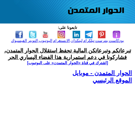
تابعونا على:
بودكاست
بنترست
تيلكرام
لينكدإن
الانستغرام
اليوتيوب
التويتر
الفيسبوك
تبرعاتكم وتبرعاتكن المالية تحفظ استقلال الحوار المتمدن،
فشاركونا في دعم استمرارية هذا الفضاء اليساري الحر
[اشترك في قناة ‫«الحوار المتمدن» على اليوتيوب]
الحوار المتمدن - موبايل
الموقع الرئيسي