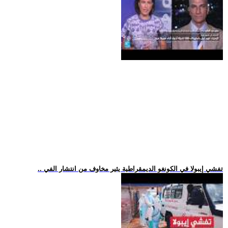
.. تفشي إيبولا في الكونغو الديمقراطية يثير مخاوف من انتشار الفي