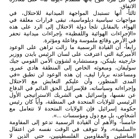
الاتفاق.
ثالثاً- أنها تستبدل المواجهة الميدانية للاحتلال، في
مواجهات سياسية دبلوماسية، تبقى قرارات معلقة في
الهواء، بالمقابل تلجأ دولة الاحتلال إلى الرد على هذه
«الإجراءات الهوائية واللفظية» بإجراءات ميدانية تحفر
في الأرض وقائع ملموسة وفاعلة ومؤثرة.
رابعاً- أن القيادة الرسمية ما زالت تراهن على الوعود
الأميركية التي اعترفت على لسان الرئيس بايدن ووزير
خارجيته بلينكن، ومستشاره لشؤون الأمن القومي جيك
سوليفان، ومبعوثه الخاص إلى المنطقة هادي عمرو،
ومساعدته بربارا ليف، إن هذه الوعود لن تطبق «في
المدى المنظور، وأن عليكم التعايش مع الاحتلال
وإجراءاته وسياساته، فلإسرائيل الحق الدائم في الدفاع
عن نفسها، وإسرائيل هي الشريك الاستراتيجي الأول
الرئيسي للولايات المتحدة في المنطقة، وأياً كان رئيس
حكومة إسرائيل فإن الولايات المتحدة لا تتعامل مع
أشخاص، بل مع دول ومؤسسات ...».
خامساً- والأهم أن القيادة الرسمية تدعو إلى المقاومة
«السلمية»، ولا تتوقف في الوقت نفسه عن اعتقال
المناضلين والمقاومين الفلسطينيين، حتى الذين لا