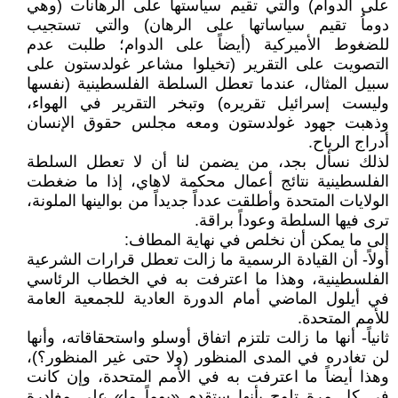
على الدوام) والتي تقيم سياستها على الرهانات (وهي
دوماُ تقيم سياساتها على الرهان) والتي تستجيب
للضغوط الأميركية (أيضاً على الدوام؛ طلبت عدم
التصويت على التقرير (تخيلوا مشاعر غولدستون على
سبيل المثال، عندما تعطل السلطة الفلسطينية (نفسها
وليست إسرائيل تقريره) وتبخر التقرير في الهواء،
وذهبت جهود غولدستون ومعه مجلس حقوق الإنسان
أدراج الرياح.
لذلك نسأل بجد، من يضمن لنا أن لا تعطل السلطة
الفلسطينية نتائج أعمال محكمة لاهاي، إذا ما ضغطت
الولايات المتحدة وأطلقت عدداً جديداً من بوالينها الملونة،
ترى فيها السلطة وعوداً براقة.
إلى ما يمكن أن نخلص في نهاية المطاف:
أولاً- أن القيادة الرسمية ما زالت تعطل قرارات الشرعية
الفلسطينية، وهذا ما اعترفت به في الخطاب الرئاسي
في أيلول الماضي أمام الدورة العادية للجمعية العامة
للأمم المتحدة.
ثانياً- أنها ما زالت تلتزم اتفاق أوسلو واستحقاقاته، وأنها
لن تغادره في المدى المنظور (ولا حتى غير المنظور؟)،
وهذا أيضاً ما اعترفت به في الأمم المتحدة، وإن كانت
في كل مرة تلوح بأنها ستقدم «يوماً ما» على مغادرة