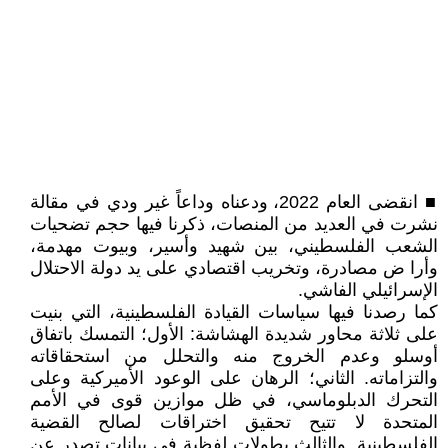
■ انقضى العام 2022، ودعناه وداعاً غير ودي في مقالة
نشرت في العديد من المنصات، ذكرنا فيها حجم تضحيات
الشعب الفلسطيني، بين شهيد وأسير، وبيوت مهدمة،
وأرا ض مصادرة، وتخريب اقتصادي على يد دولة الاحتلال
الإسرائيلي الفاشي.
كما رصدنا فيها سياسات القيادة الفلسطينية، التي بنيت
على ثلاثة محاور شديدة الهشاشة: الأول؛ التمسك باتفاق
أوسلو وعدم الخروج منه والتحلل من استحقاقاته
والتزاماته. الثاني؛ الرهان على الوعود الأميركية وعلى
التحرك الدبلوماسي، في ظل موازين قوى في الأمم
المتحدة لا تتيح تحقيق اختراقات لصالح القضية
الفلسطينية. والثالث بطولات لفظية في بيانات تصدر عن