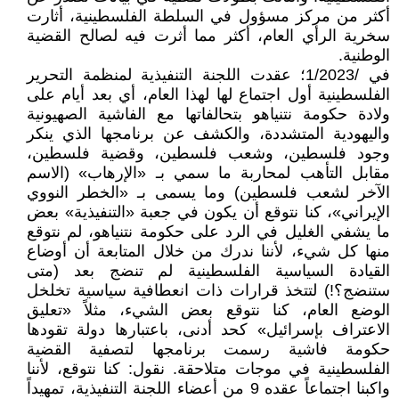
أكثر من مركز مسؤول في السلطة الفلسطينية، أثارت
سخرية الرأي العام، أكثر مما أثرت فيه لصالح القضية
الوطنية.
في /1/2023؛ عقدت اللجنة التنفيذية لمنظمة التحرير
الفلسطينية أول اجتماع لها لهذا العام، أي بعد أيام على
ولادة حكومة نتنياهو بتحالفاتها مع الفاشية الصهيونية
واليهودية المتشددة، والكشف عن برنامجها الذي ينكر
وجود فلسطين، وشعب فلسطين، وقضية فلسطين،
مقابل التأهب لمحاربة ما سمي بـ «الإرهاب» (الاسم
الآخر لشعب فلسطين) وما يسمى بـ «الخطر النووي
الإيراني»، كنا نتوقع أن يكون في جعبة «التنفيذية» بعض
ما يشفي الغليل في الرد على حكومة نتنياهو، لم نتوقع
منها كل شيء، لأننا ندرك من خلال المتابعة أن أوضاع
القيادة السياسية الفلسطينية لم تنضج بعد (متى
ستنضج؟!) لتتخذ قرارات ذات انعطافية سياسية تخلخل
الوضع العام، كنا نتوقع بعض الشيء، مثلاً «تعليق
الاعتراف بإسرائيل» كحد أدنى، باعتبارها دولة تقودها
حكومة فاشية رسمت برنامجها لتصفية القضية
الفلسطينية في موجات متلاحقة. نقول: كنا نتوقع، لأننا
واكبنا اجتماعاً عقده 9 من أعضاء اللجنة التنفيذية، تمهيداً