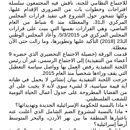
للاجتماع النظامي للجنة، ناقش فيه المجتمعون سلسلة
اقتراحات وخطوات بات من الضروري الإقدام عليها،
وكلها تتمحور حول الشروع في تنفيذ قرارات المجلس
المركزي الـ31، والمعطلة منذ 6 شباط من العام
الماضي، وهي القرارات نفسها التي بنيت على قرارات
المجلس المركزي في 5/3/2015، وأعاد المجلس الوطني
الـ23 (2018) التأكيد عليها وتطويرها، وما زالت حتى الآن
معطلة.
قدمت الورقة (حصيلة الاجتماع التحضيري الذي حضره 9
أعضاء من التنفيذية) إلى الاجتماع الرسمي، غير أن رئيس
اللجنة التنفيذية رفض العمل بها وواصل سياسة التعطيل
التي يقف وراءها شخصياً منذ العام 2015.
خرجت اللجنة التنفيذية ببيان إنشائي لا يحمل في طياته
أية قيمة سياسية، لا لشيء سوى لأنه لا يجيب على أي
من القضايا المطروحة على جدول أعمال الحياة اليومية
للشعب الفلسطيني.
• ماذا بالنسبة للحكومة الإسرائيلية الجديدة وتهديداتها؟
• ماذا بالنسبة لمشروع الضم الشامل الذي أعلنت عنه
باعتبارها المنطقة ما بين نهر الأردن، والبحر المتوسط
أرضاً إسرائيلية؟