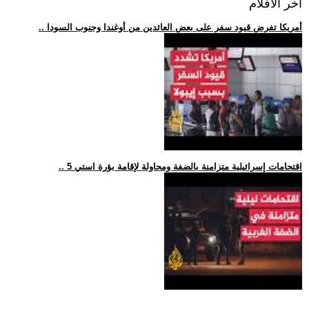
اخر الافلام
.. أمريكا تفرض قيود سفر على بعض العائدين من أوغندا وجنوب السودا
.. 5 اقتحامات إسرائيلية متزامنة بالضفة ومحاولة لإقامة بؤرة استي