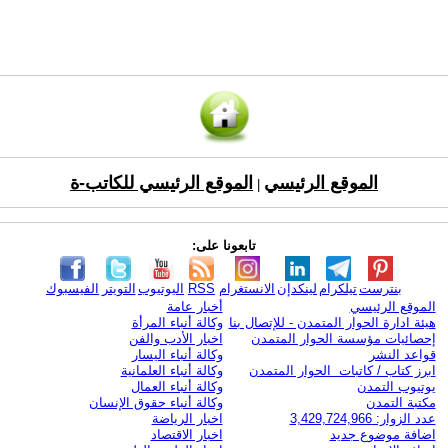
الموقع الرئيسي
الموقع الرئيسي للكاتب-ة
|
تابعونا على:
بنترست
تيلكرام
لينكدإن
الانستغرام
RSS
اليوتيوب
التويتر
الفيسبوك
الموقع الرئيسي
أخبار عامة
هيئة ادارة الحوار المتمدن - للإتصال بنا
وكالة أنباء المرأة
إحصائيات مؤسسة الحوار المتمدن
اخبار الأدب والفن
قواعد النشر
وكالة أنباء اليسار
ابرز كتاب / كاتبات الحوار المتمدن
وكالة أنباء العلمانية
يوتيوب التمدن
وكالة أنباء العمال
مكتبة التمدن
وكالة أنباء حقوق الإنسان
عدد الزوار: 3,429,724,966
اخبار الرياضة
اضافة موضوع جديد
اخبار الاقتصاد