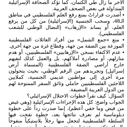
الآخر ما زال طي الكتمان، كما تؤكد الصحافة الإسرائيلية
المتداولة في بعض الصحف العربية.
• أصدرت قراراتً بمنع رفع العلم الفلسطيني في مناطق
الـ48، وسحب الجنسية (الإسرائيلية) من كل من يرفع
العلم، أو يساند «الإرهاب» (النضال الوطني للشعب
الفلسطيني).
• منع «جمع الشمل» بين أفراد العائلات الفلسطينية
الموزعة بين الضفة من جهة، وقطاع غزة من جهة أخرى.
• عدم الاكتفاء بسجن «الإرهابيين» الفلسطينيين، أو هدم
منازلهم، أو مصادرة أملاكهم، بل والعمل كذلك لنفيهم
خارج أراضي الضفة الفلسطينية (المسماة أرض
إسرائيل) وتجريدهم من الرقم الوطني، بحيث يتحولون
مرة أخرى إلى مواطنين عديمي الجنسية، كملايين
اللاجئين الفلسطينيين حاملي وثائق السفر الممنوحة لهم
من الدول العربية المضيفة.
السؤال: كيف نقرأ خطوات الاحتلال الإسرائيلي؟
الجواب واضح: كل هذه الإجراءات الإسرائيلية (وهي غيض
من فيض وما خفي أعظم)، إنما صدرت رداً على خطوة
دبلوماسية لم نعرف نتائجها بعد، خطوة نفخت فيها
السلطة الفلسطينية لتجعل منها رجلاً بلاستيكياً منفوخاً