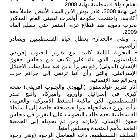
بقيام دولة فلسطينية نهاية 2008.
في نهاية 2008، غادر بوش الابن البيت الأبيض، حاملاً معه
أكاذيبه، واختتمت حكومة أولمرت ليفيني العام المذكور
بحرب دموية ضد قطاع غزة، استمر حتى مطلع العام
2009.
... وبقي «الجدار» يعطل حياة الفلسطينيين ويصادر
أراضيهم.
• التجربة الثانية كانت مع تقرير الجنوب إفريقي
غولدستون، الذي بناء على تكليف من مجلس حقوق
الإنسان (الدولي) رفع تقريراً يدين فيه ممارسات الاحتلال
الإسرائيلي، والتي رأى أنها ترتقي إلى جرائم حرب
وجرائم ضد الإنسانية.
أثار تقرير غولدستون (اليهودي والجنوب إفريقي) ضجة
كبرى في إسرائيل وأوروبا وأميركا، وأثلج صدر
الفلسطينيين، لكن ماكينة الضغط الأميركية والغربية،
بدأت توزع «نصائحها» منها «نصيحة» خاصة إلى السلطة
الفلسطينية بعدم طلب التصويت على التقرير في مجلس
حقوق الإنسان، لإجازته ومن ثم تحويله إلى الجمعية
العامة للأمم المتحدة ومجلس أمنها.
السلطة الفلسطينية، ذات المفاصل الرخوة (وهي رخوة