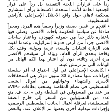
رداً على قرارات اللجنة التنفيذية بل رداً على قرار
الجمعية العامة للأمم المتحدة، الاستعانة برأي استشاري
لمحكمة لاهاي حول واقع الاحتلال الإسرائيلي للأراضي
الفلسطينية.
• اقتحم بن غفير، بصفته وزيراً رسمياً هذه المرة، ومعبراً
صادقاً عن سياسة الحكومة باحات الأقصى، وصلى فيها
باعتباره ذلك حقاً من حقوقه كيهودي، وباعتبار ساحات
الأقصى جزءاً من أرض «دولة إسرائيل»، وعندما لقيت
هذه الزيارة انتقادات واسعة، عربية ودولية، وقف بكل
وقاحة يتحدى الرأي العام، ويؤكد أن سيقتحم الأقصى
مرة أخرى وثالثة، دون أي اعتبار لهذا الكم الهائل من
البيانات التي لم ترمش عينه.
• الكابينيت الإسرائيلي في أول اجتماع له أقر سلسلة
إجراءات، منها مصادرة 33 مليون دولار هي استحقاقات
الأسرى والشهداء وعوائلهم من أموال الشعب
الفلسطيني في نظام المقاصة وسحب بطاقات «VIP»
من عدد من المسؤولين في السلطة وفي م. ت. ف. منع
عدد من المسؤولين من السفر إلى خارج الضفة
الفلسطينية، لعرقلة أعمال الجانب الفلسطيني الرسمي،
وإجراءات ميدانية أخرى بعضها تم الإعلان عنه، والبعض