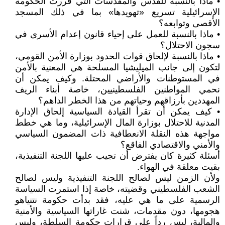
• ماذا بالنسبة للقدس والمقدسات التي قررت الحكومة
الإسرائيلية تسريع «تهويدها» بما في ذلك المسجد
الأقصى وتوابعه؟
• ماذا بالنسبة للعمل على إحياء قانون إعدام الأسرى في
سجون الاحتلال؟
• ماذا بالنسبة لإلحاق قوات الحدود بوزارة الأمن القومي،
لتكون إلى جانب الميليشيا المسلحة هي المعنية بالأمن
في المستوطنات والأراضي المحتلة. وكيف يمكن أن
نحمي المواطنين الفلسطينيين، خاصة أبناء الريف
المهددين بأرزاقهم وحياتهم من هذا الخطر الداهم؟
• كيف يمكن أن تقرأ القيادة السياسية إلحاق الإدارة
المدنية للاحتلال بوزارة المال الإسرائيلية، وما هي خطط
مواجهة هذه النقلة الانعطافية ذات المضمون السياسي
والأمني والاقتصادي الفاقع؟
أسئلة كثيرة كان يفترض أن تجيب عليها اللجنة التنفيذية،
بقيت معلقة في الهواء.
ولأن الزمن ليس لصالح اللجنة التنفيذية وليس لصالح
الشعب الفلسطيني وقضيته، خاصة إذا استمرت السياسة
الرسمية على ما هي عليه، فقد بدأت حكومة نتنياهو
هجومها، دون مقدمات، شنت غاراتها السياسية والأمنية
والمالية، ليس رداً على قرارات حكومة السلطة، وليس