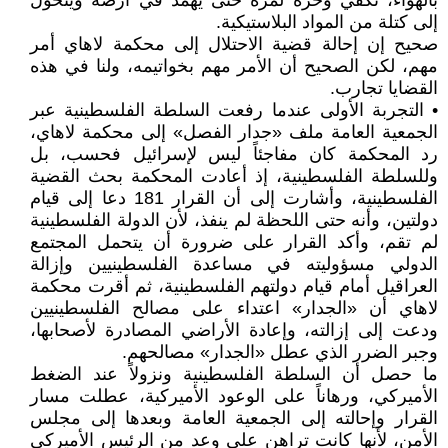
بالهواء، تكفي وخزة لمرة حتى يهمد في أرضه ويتحول
إلى كتلة من المواد البلاستيكية.
صحيح إن إحالة قضية الاحتلال إلى محكمة لاهاي أمر
مهم، لكن الصحيح أن الأمر مهم بخواتيمه، ولنا في هذه
القضايا تجارب.
• التجربة الأولى عندما رفعت السلطة الفلسطينية عبر
الجمعية العامة ملف «جدار الفصل» إلى محكمة لاهاي،
رد المحكمة كان مفاجئاً ليس لإسرائيل فحسب، بل
وللسلطة الفلسطينية، إذ أعادت المحكمة بحث القضية
الفلسطينية، وأشارت إلى أن القرار 181 دعا إلى قيام
دولتين، وأنه حتى اللحظة لم ينفذ، لأن الدولة الفلسطينية
لم تقم، وأكد القرار على ضرورة أن يتحمل المجتمع
الدولي مسؤوليته في مساعدة الفلسطينيين وإزالة
العراقيل أمام قيام دولتهم الفلسطينية، ثم أقرت محكمة
لاهاي أن «الجدار» اعتداء على مصالح الفلسطينيين
ودعت إلى إزالته، وإعادة الأراضي المصادرة لأصحابها،
وجبر الضرر الذي عطل «الجدار» مصالحهم.
ما حصل أن السلطة الفلسطينية ونزولاً عند الضغط
الأميركي، ورهاناً على الوعود الأميركية، عطلت مسار
القرار وإحالته إلى الجمعية العامة وبعدها إلى مجلس
الأمن، لأنها كانت تراهن على وعد من الرئيس الأميركي