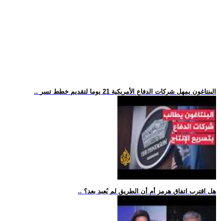
.. البنتاغون يمهل شركات الدفاع الأمريكية 21 يوما لتقديم خطط تسر
.. هل اقترب اتفاق هرمز أم أن الطريق لم يُعبد بعد؟