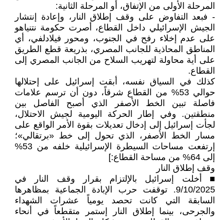
المرحلة الأولى من الإتفاق، أو المرحلة الثانية:
- فبعد التفاوض على وقف إطلاق النار، وإعادة إنتشار
الجيش الإسرائيلي داخل القطاع، أصرت حكومة نتنياهو
على عدم إخلاء رفح في الجنوب، ومحور فيلادلفي، أي
المناطق المحاذية للجانب المصري، بذريعة قطع الطريق
على أية محاولة لتهريب السلاح من الجانب المصري إلى
القطاع.
كذلك في السياق نفسه، أبقت إسرائيل على إحتلالها
حوالي 53% من القطاع شرقاً، دون أن ترسم علامات
فاصلة تبين الخط الأصفر الذي أصبح الفاصل بين
منطقتين. وفي إطار الحركة اليومية لجيش الاحتلال،
لجأت إسرائيل إلى إدخال تعديلات بقوة الأمر الواقع على
مسار الخط الأصفر، الذي تحول إلى خط «برتقالي»؛
إرتفعت مساحات السيطرة الإسرائيلية خلفه من 53%
إلى 64% من مساحة القطاع:]
وقف إطلاق النار
■ أخلت إسرائيل بالإلتزام بقرار وقف النار في
9/10/2025. توقفت حرب الإبادة الجماعية بمظاهرها
السابقة التي كانت تحصد يومياً عشرات الشهداء
والجرحى، بينما إطلاق النار إستمر متقطعاً في أنحاء