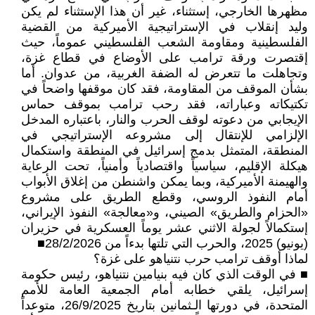
مظهرها الخارجي، إستثناء، غير أن هذا الإستثناء لم يكن
وليد إنقلاب في الإستراتيجية الأميركية من القضية
الفلسطينية ومقاومة الشعب الفلسطيني عموماً، حيث
إقتصرت ورقة ترامب على الأوضاع في قطاع غزة،
وتجاهلت ما تتعرض له الضفة الغربية، من عدوان. أما
بشأن الموقف من المقاومة، فقد كان موقفها واضحاً في
تكتيكاته وعباراته، فقد رحب ترامب بموقف حماس
الإيجابي من دعوته لوقف الحرب والنار، باعتباره المدخل
الإلزامي للإنتقال إلى مشروعه الإستراتيجي في
المنطقة، المتمثل بدمج إسرائيل في المنطقة واستكمال
هيكلة الإقليم، سياسياً واقتصادياً وأمنياً، تحت الرعاية
والهيمنة الأميركية، وبما يمكن واشنطن من إغلاق الأبواب
أمام النفوذ الروسي، وقطع الطريق على مشروع
«الحزام والطريق» الصيني، و«معالجة» النفوذ الإيراني،
إستكمالاً لجولة الاثني عشر يوماً العسكرية في حزيران
(يونيو) 2025، والحرب التي تلتها بدءاً من 28/2/2026■
لماذا أوقف ترامب حرب نتنياهو على غزة؟
■ في الوقت الذي كان فيه بنيامين نتنياهو، رئيس حكومة
إسرائيل، يلقي خطابه أمام الجمعية العامة للأمم
المتحدة، في دورتها الـثمانين بتاريخ 26/9/2025، متوعداً