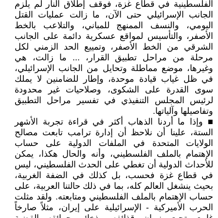
الفلسطينية في قطاع غزة، فوقف إطلاق النار لم يلزم
الجانب الإسرائيلي حتى الآن، ما زالت عمليات القتل
اليومي، والنسف الممنهج للمباني، والتلاعب بالخط
الأصفر، والتأسيس لمواقع عسكرية دائمة على الجانب
الشرقي من الخط الأصفر، وتمييع الحد الزمني لكل
مرحلة من مراحل تطبيق القرار، ... ما زالت، هي
وغيرها، موضع مماطلة وتحايل من الجانب الإسرائيلي،
في ظل غياب قيادة موحدة، وإطار للضامنين لا يملك
سوى القدرة على الشكوى، وصلاحيات غير محدودة
لرئيس المجلس التنفيذي في تفسير مراحل التطبيق
وتفاصيلها وآلياتها.
■ وإذا ما أردنا الذهاب أكثر في قراءة تجربة الأشهر
الستة، علينا أن نلاحظ أن إدارة ترامب تابعت مصالح
الولايات المتحدة في الملفات الدولية على حساب
الإهتمام بالملف الفلسطيني، وأنه والحال هكذا، يمكن
للأحداث الدولية أن تغطي على الحدث الفلسطيني، ليس
في قطاع غزة فحسب، بل كذلك في الضفة الغربية،
بحيث ينشغل العالم كله، بما في ذلك حالتنا العربية، على
حساب الإهتمام بالملف الفلسطيني ومتابعته. ولقد مثلت
الحرب الأميركية - الإسرائيلية على إيران، مثلاً صارخاً