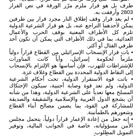
طرف بل هو قرار ملزم مرّر الورقة في نص القرار
2803 وأرفقت به.
• لم يعد قرار وقف إطلاق النار مجرد قرار بين طرفين
يمكن لأحدهما التراجع عنه، بل هو قرار الشرعية الدولية
تلزم كل الأطراف المعنية بوقف الحرب والأعمال
العدائية، بما في ذلك الأطراف التي يمكن أن تكون أحد
طرفي القتال أو أكثر.
• بات قرار الإنسحاب الإسرائيلي من القطاع قراراً دولياً
ملزماً لحكومة إسرائيل، وأياً كانت المناورات
للإشتراطات للتهرب، فإن أساسها هو الإلتزام بالإنسحاب
إلى النقاط الدولية المحددة بين القطاع وغلاف غزة.
• باتت قوة الاستقرار الدولية، تحت أحكام الشرعية
الدولية، ولم تعد قوة وصاية أجنبية، سيكون الإحتكاك
المسلح معها تعدياً على الشرعية الدولية، وهذا من شأنه
أن يشجع الدول العربية والإسلامية والشقيقة والصديقة
للمشاركة في القوة، بما يضمن مصالح أبناء القطاع
وشعورهم بالطمأنينة.
• إنه جعل من إعادة الإعمار قراراً دولياً، يتحمل مجلس
الأمن مسؤولياته، خاصة في الجوانب المالية، وتوفير
التمويل المطلوب.