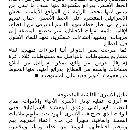
الخط الأصفر، بذرائع مكشوفة منها نسف ما تبقى من
مباني لأنها تحجب الرؤية عن المواقع الأمامية للجيش
الإسرائيلي المنتشرة على الخط الأصفر، أعمال تهديم
تندرج في إطار خطة تمهيد القسم الشرقي من القطاع،
لإقامة دائمة لقوات الاحتلال، عبر تقطيع المنطقة إلى
مربعات، وتشييد إنشاءات عسكرية، تمهد للبقاء الأطول
في القطاع.
كما صرحت بعض الدوائر أنها إجراءات تمهيدية لبناء
مشاريع مستوطنات، بالتواصل مع مستوطنات غلاف غزة
(شرقاً) لفرض أمر واقع، يمكن إسرائيل من ابتلاع
مساحات واسعة من القطاع، بذرائع أمنية، منها التحوط
من هجوم 7 أكتوبر جديد على المستوطنات■
تبادل الأسرى: الفاشية المفضوحة
■ أبرزت عملية تبادل الأسرى الأحياء والأموات، مدى
التعنت الإسرائيلي وعمق الوحشية الإسرائيلية. ففي
الوقت الذي خرج فيه الأسرى اليهود بدت عليهم علامات
الصحة والعافية، تعبيراً عن مدى اعتناء آسريهم بهم
وتوفير احتياجاتهم اليومية من غذاء ودواء وملابس،