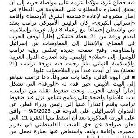
فيه قطاع غزة، مؤكداً عزمه على مواصلة حربه إلى أن
يحقق إنتصاره «المطلق» على المقاومة في القطاع في
إطار مشروعه لإعادة «هندسة الشرق الأوسط» وإقامة
«إسرائيل الكبرى»، كان الرئيس الأميركي ترامب يعقد
في واشنطن إجتماعاً مع زعماء 8 دول عربية وإسلامية،
ليقدم ورقة من 21 نقطة فتشكل إطاراً لوقف الحرب
في القطاع، والإنتقال إلى المفاوضات بين إسرائيل
والمقاومة، وفتح صفحة جديدة تعكس رؤية ترامب
للوصول إلى «سلام» إقليمي. وقد أصدرت الدول العربية
والإسلامية الثماني بياناً رحبت فيه بورقة ترامب (21
نقطة) بعد أن أبدت عدداً من الملاحظات عليها.
■ في اليوم التالي، وكما بات معروفاً، دعا ترامب نتنياهو
إلى البيت الأبيض، حين قدم له «الورقة» التي تشكل
إطاراً لوقف الحرب. وتحت ضغوط ثقيلة من ترامب،
بدت علاماتها واضحة على ملامح نتنياهو. نزل عند ضغوط
ترامب وقدم إعتذاراً علنياً إلى رئيس وزراء قطر، عن
العدوان الإسرائيلي على الدوحة في 9/9/2026 + وافق
على الورقة المذكورة بعد أن أسقط منها الفقرة 21، التي
تعلن صراحة عن حق الشعب الفلسطيني في تقرير
مصيره، وإقامة دولته، واستعاض عنها بعبارة تجعل من