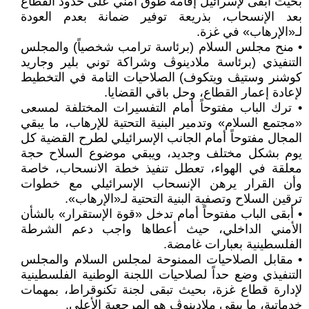
بحيث أبقى لإسرائيل إقامة طوق أمني على حدود القطاع
بعد الإنسحاب، بذريعة توفير ضمانة بعدم العودة
لـ«الإرهاب» في غزة.
• منح مجلس السلام (برئاسة ترامب شخصياً) والمجلس
التنفيذي (برئاسة ملادينوڤ وشراكة توني بلير وجاريد
كوشنر وستيڤ ويتكوف) الصلاحيات التامة في التخطيط
لإعادة إعمار القطاع، وحل باقي القضايا.
• ترك الباب مفتوحاً أمام التفسيرات المختلفة لمسعى
«مجتمع السلام» وتدمير البنية التحتية للإرهاب، ما يبقي
المجال مفتوحاً أمام الجانب الإسرائيلي لطرح القضية كل
يوم بشكل مختلف وجديد، ويبقي موضوع السلاح حجة
معلقة في الهواء، تعطل تنفيذ خطة الانسحاب، خاصة
وأن القرار يرهن الإنسحاب الإسرائيلي مع خطوات
ترقين السلاح وتصفية البنية التحتية لـ«الإرهاب».
• أبقى الباب مفتوحاً أمام تدخل «قوة الإستقرار» بالشأن
الأمني الداخلي، حيث أعطاها واجب دعم الشرطة
الفلسطينية بعبارات غامضة.
• مقابل الصلاحيات الممنوحة لمجلس السلام والمجلس
التنفيذي وضع حداً لصلاحيات اللجنة الوطنية الفلسطينية
لإدارة قطاع غزة، بحيث تبقى لجنة تكنوقراط، بمهمات
خدماتية، ما يبقي ملادينوڤ هو المرجعية الأعلى.