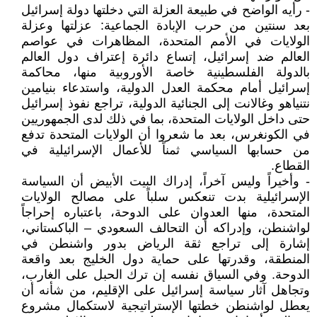
- رأيه الواضح في طبيعة العزلة التي دخلتها دولة إسرائيل
بعد سنتين من حرب الإبادة الجماعية: عزلتها وعزلة
الولايات في الأمم المتحدة، المظاهرات في عواصم
العالم ضد إسرائيل، إتساع دائرة إعتراف دول العالم
بالدولة الفلسطينية خاصة الأوروبية منها، محاكمة
إسرائيل أمام محكمة العدل الدولية، واستدعاء بنيامين
نتنياهو وغالانت إلى الجنائية الدولية، تراجع نفوذ إسرائيل
حتى داخل الولايات المتحدة، بما في ذلك لدى الجمهوريين
في الكونغرس، بعد ما شعروا أن الولايات المتحدة تدفع
من حسابها السياسي ثمناً للأعمال الإسرائيلية في
القطاع.
- وأخيراً وليس آخراً، إدراك البيت الأبيض أن السياسة
الإسرائيلية بدت تنعكس سلباً على مصالح الولايات
المتحدة، منها العدوان على الدوحة، باعتباره إحراجاً
لواشنطن، وإدراكه أن التحالف السعودي – الباكستاني،
إشارة إلى تراجع ثقة الرياض بدور واشنطن في
المنطقة، وقدرتها على حماية دول الخليج بعد واقعة
الدوحة. وفي السياق نفسه إن ترك الحبل على الغارب،
وتجاهل آثار سياسة إسرائيل على الإقليم، من شأنه أن
يعطل لواشنطن خطتها الإستراتيجية لاستكمال مشروع