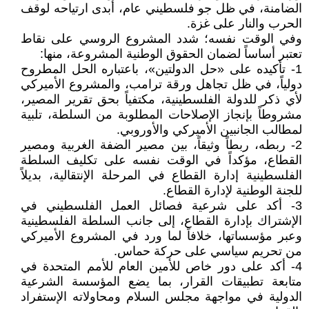
الضامنة، في ظل جو فلسطيني عام، أبدى ارتياحه لوقف
الحرب والنار على غزة.
وفي الوقت نفسه؛ شدد المشروع الروسي على نقاط
تعتبر أساساً لضمان الحقوق الوطنية المشروعة، منها:
1- تأكيده على «حل الدولتين»، باعتباره الحل المطروح
دولياً، في ظل تجاهل ورقة ترامب، والمشروع الأميركي
لأي ذكر للدولة الفلسطينية، مكتفياً بحق تقرير المصير،
مشروطاً بإنجاز الإصلاحات المطلوبة من السلطة، تلبية
لمطالب الجانبين الأميركي والأوروبي.
2- ربطه، ربطاً وثيقاً، بين مصير الضفة الغربية ومصير
القطاع، مؤكداً في الوقت نفسه على تكليف السلطة
الفلسطينية إدارة القطاع في المرحلة الإنتقالية، بديلاً
للجنة الوطنية لإدارة القطاع.
3- أكد على شرعية فصائل العمل الفلسطيني في
الإشتراك بإدارة القطاع، إلى جانب السلطة الفلسطينية
وعبر مؤسساتها، خلافاً لما ورد في المشروع الأميركي
من تحريم سياسي على حركة حماس.
4- أكد على دور خاص للأمين العام للأمم المتحدة في
متابعة تطبيقات القرار، بما يضع المؤسسة الشرعية
الدولية في مواجهة مجلس السلام ومحاولاته الإستفراد