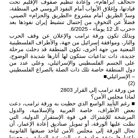
«تحالف أبراهام»، وإعادة تنظيم صفوف الإقليم تحت
قيادتها، وإغلاق الأبواب أمام النفوذ الروسي في المنطقة،
وسدّ الطريق أمام مشروع «الطريق والحزام» الصيني.
فضلاً عن التخوف من إحتمال تنشيط إيران نفوذها بعد
«حرب الـ 12 يوماً» - 6/2025.
وبذلك تكون ورقة ترامب والإعلان عن وقف الحرب
والنار، وموافقة إسرائيل من جهة، والأطراف الفلسطينية
المعنية من جهة أخرى، تكون المنطقة قد دخلت مرحلة
جديدة، ذات تداعيات ستكون لها آثارها شديدة الوضوح،
على الجسم الفلسطيني والإسرائيلي، وعلى عدد من
دول المنطقة خاصة تلك ذات الصلة بالصراع الفلسطيني
– الإسرائيلي■
(2)
من ورقة ترامب إلى القرار 2803
لماذا مجلس الأمن؟
■ رغم التأييد الواسع الذي حظيت به ورقة ترامب، دعت
بعض الأطراف، خاصة العربية والإسلامية، والدول
المرشحة للإشتراك في قوة الإستقرار الدولية، التي
نصَّت عليها الورقة، أو تمويل صناديق إعادة الإعمار، أن
تحال الورقة إلى مجلس الأمن لتأخذ صيغتها القانونية
باعتبارها وثيقة صادرة عن الشرعية الدولية، مرجعيتها