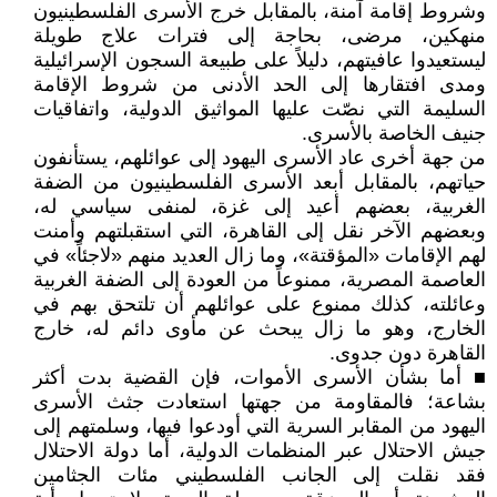
وشروط إقامة آمنة، بالمقابل خرج الأسرى الفلسطينيون
منهكين، مرضى، بحاجة إلى فترات علاج طويلة
ليستعيدوا عافيتهم، دليلاً على طبيعة السجون الإسرائيلية
ومدى افتقارها إلى الحد الأدنى من شروط الإقامة
السليمة التي نصّت عليها المواثيق الدولية، واتفاقيات
جنيف الخاصة بالأسرى.
من جهة أخرى عاد الأسرى اليهود إلى عوائلهم، يستأنفون
حياتهم، بالمقابل أبعد الأسرى الفلسطينيون من الضفة
الغربية، بعضهم أعيد إلى غزة، لمنفى سياسي له،
وبعضهم الآخر نقل إلى القاهرة، التي استقبلتهم وأمنت
لهم الإقامات «المؤقتة»، وما زال العديد منهم «لاجئاً» في
العاصمة المصرية، ممنوعاً من العودة إلى الضفة الغربية
وعائلته، كذلك ممنوع على عوائلهم أن تلتحق بهم في
الخارج، وهو ما زال يبحث عن مأوى دائم له، خارج
القاهرة دون جدوى.
■ أما بشأن الأسرى الأموات، فإن القضية بدت أكثر
بشاعة؛ فالمقاومة من جهتها استعادت جثث الأسرى
اليهود من المقابر السرية التي أودعوا فيها، وسلمتهم إلى
جيش الاحتلال عبر المنظمات الدولية، أما دولة الاحتلال
فقد نقلت إلى الجانب الفلسطيني مئات الجثامين