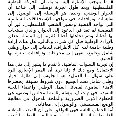
■ ما يتوجب الإشارة إليه، بداية، أن الحركة الوطنية
الفلسطينية وبعد طول تجربة توصلت إلى قناعة أن
الحوار الوطني، وحده، هو الوسيلة إلى الوصول إلى
تفاهمات وتوافقات في مواجهة الإستحقاقات السياسية
التي تواجه القضية ومصير الشعب الفلسطيني، غير أن
المعضلة لم تعد في الدعوة إلى الحوار، والذي يستجاب
لها أحياناً، ويتم تجاهلها أحياناً كثيرة، إن المسألة تتعلق
بالإرادة الوطنية قبل كل شيء، وبالتالي، هل هناك إرادة
وطنية جامعة لدى كل الأطراف، للذهاب إلى حوار وطني
شامل وجامع، ينتهي إلى مخرجات وتوافقات، يلتزم بها
الجميع.
إن تجربة السنوات الماضية، لا تقدم ما يشير إلى مثل هذا
الإحتمال؛ ومع ذلك لا زلنا نرى أن الممر الإجباري للرد
على سؤال ما العمل؟ هو الجلوس إلى طاولة حوار
وطني شامل تضم الجميع، دون شروط مسبقة، يحضرها
الأمناء العامون لفصائل العمل الوطني وأعضاء اللجنة
التنفيذية في م.ت.ف، وهيئة رئاسة المجلس الوطني، هي
الخطوة الأولى الضرورية والملحة للدخول في معالجة
الوضع الفلسطيني، والوصول إلى معافاته.
أما الخطوة الثانية فهي التوافق على أن القضية الوطنية
الفلسطينية لا تزال تمر في مرحلة التحرر الوطني لشعب