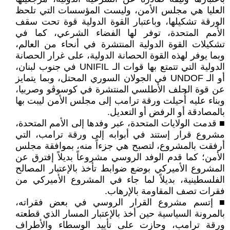
العليا هي مجلس الأمن، وليست المؤسسات التي تلحظ
الورقة تشكيلها، وباعتبار القوة الدولية قوة تحت سقف
الأمم المتحدة، توفر لها الفضاء الشرعي، كما في
تشكيلات القوة الدولية المنتشرة في أنحاء من العالم،
وبما يوفر لهذه القوة الحصانة الدولية، على غرار الحصانة
الدولية التي تتمتع بها قوات الـ UNIFIL في جنوب لبنان،
أو الـ UNDOF في الجولان السوري المحتل، وبما يتمايز
عن قوة الحلف الأطلسي المنتشرة في كوسوڤو وصربيا،
وبناء عليه أُحيلت ورقة ترامب إلى مجلس الأمن ليبت بها
بالمصادقة أو الرفض أو التعديل.
■ قدمت الولايات المتحدة، عبر وفدها إلى الأمم المتحدة،
مشروع قرار إستند في أبوابه إلى ورقة ترامب، التي
أرفقت بالمشروع، لتصبح هي جزءاً منه، بموافقة مجلس
الأمن؛ كما قدم الوفد الروسي مشروعاً بديلاً إفترق عن
المشروع الأميركي بوضع ضوابط تأخذ بالإعتبار المصالح
الفلسطينية، بديلاً لما جاء في المشروع الأميركي من
فقرات تصف المقاومة بالإرهاب.
■ إتسم مشروع القرار الروسي في بعض فقراته،
بالمرونة السياسية حين أخذ بالإعتبار المسار الذي قطعته
ورقة ترامب، وحازت على تأييد الوسطاء والأطراف