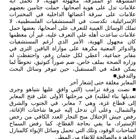
المشوهة أو الممزقة، مجهولة الهوية، لا تحمل أية
علامات تدل على هوية أصحابها، حملت جثامين بعضهم
علامات على سرقة أعضائها الداخلية في المختبرات
الإسرائيلية، تكدست في المستشفيات الفلسطينية، لا
تملك الوسائل العينية للتعرف على أصحابها، بعضها حمل
علامات ساعدت أهله على التعرف عليه، غير أن معظمها
كان مجهول الهوية، الأمر الذي أرغم المستشفيات
والدوائر المعنية مكرهة على مواراة الباقين الثرى في
مقابر جماعية، أعطي لكل جثمان رقم، واحتفظت له
وزارة الصحة بملف خاص، ضم صوراً كتوثيق، تحوطاً لما
يمكن فعله في المستقبل، حين تتوفر وسائل البحث
والتدقيق■
المعابر مغلقة حتى إشعار آخر
■ نصت ورقة ترامب (التي وافق عليها نتنياهو وجرى
تعديلها بناء لطلبه) في مرحلتها الأولى على فتح المعابر
إلى قطاع غزة، وهي 7 معابر، في الجنوب والشرق
والشمال، وعلى أن تدخل إليه عبرها شاحنات الإغاثة،
رفض جيش الإحتلال منح التجار العدد الكافي من رخص
الإستيراد، ما يفي بحاجة القطاع، كما رفض السماح
لشاحنات الوقود، وتلك التي تحمل وسائل الإيواء كالمنازل
الجاهزة والصالحة للإتقاء من المطر.