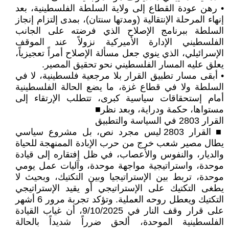
• رهن عودة القطاع إلى ولاية السلطة الفلسطينية، بعد
إنهاء المرحلة الإنتقالية (ومدتها سنتان)، بمدى إلتزام إنجاز
السلطة ببرنامج الإصلاح الذي فرضته على الجانب
الفلسطيني الإدارة الأميركية نزولاً عند الموقف
الإسرائيلي، الذي ينوي جعل مسألة الإصلاح أمراً تعجيزياً،
يعلق عليه المسار الفلسطيني نحو تحقيق المصير.
• أبقى مسار تطبيق القرار بلا مرجعية فلسطينية، لا في
السلطة ولا في قطاع غزة، ما يضع الحالة الفلسطينية
أمام إستحقاقات سياسية كبرى، تتطلب الإرتقاء إلى
مستواها، حكمة ودراية، وبعد نظر■
القرار 2803 في السياسة والتطبيق
■ القرار 2803 ليس مجرد نص، بل مشروع سياسي
يطال مصير شعب خرج من حرب الإبادة الممنهجة للحياة
والديار، والنفوس والأعصاب، في ظل إفتقاره إلى قيادة
موحدة، واستراتيجية مواجهة موحدة، وآليات عمل يومي
موحدة، تربط بين الإستراتيجيا وبين التكتيك، وبحيث لا
يطغى التكتيك على الإستراتيجي أو يقيد الإستراتيجي
التكتيك ويعطل روحه العملية. وتؤكد تجربة مرور 6 أشهر
على قرار وقف النار في 9/10/2025، أن غياب القيادة
الفلسطينية الموحدة، ألحق ضرراً شديداً بالحالة