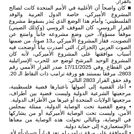
بالقرار.
■ كان واضحاً أن الأغلبية في الأمم المتحدة كانت لصالح
المشروع الأميركي، خاصة الدول العربية والوفد
الفلسطيني؛ وأمام هذا الوضع الذي يُنذر بسقوط مشروع
القرار الروسي، كان الموقف الروسي (وكذلك الصيني)
موقفاً مسؤولاً، حين وضع مشروعه جانباً وامتنع عن
التصويت، ففاز المشروع الأميركي بـ13 صوتاً، من ضمنها
الصوت العربي (الجزائر)، التي أصدرت بياناً أوضحت فيه
أسباب موافقتها على المشروع الأميركي، لأنه كان
المشروع الوحيد المرشح لوضع حد للحرب الإسرائيلية
في القطاع. وفي 17/11/2025 صدر القرار الأممي رقم
2803، مرفقاً بمستند هو ورقة ترامب ذات النقاط الـ 20.
وقد حقق القرار 2803 التالي:
• أعاد القضية إلى أصولها باعتبارها قضية فلسطينية،
مرجعيتها الشرعية الدولية وليست قضية بين أطراف،
مرجعيتها الولايات المتحدة أو غيرها من الأطراف الدولية.
• وضع القضية تحت الوصاية الدولية، ممثلة بمجلس
الأمن، وليست تحت الوصاية الأميركية أو من يشاركها
في الوصاية، وبالتالي تحولت هذه الوصاية من معناها
«الإستعماري» إلى حماية دولية.
• الموافقة على ورقة ترامب لم تعد قراراً «سيادياً» لأي