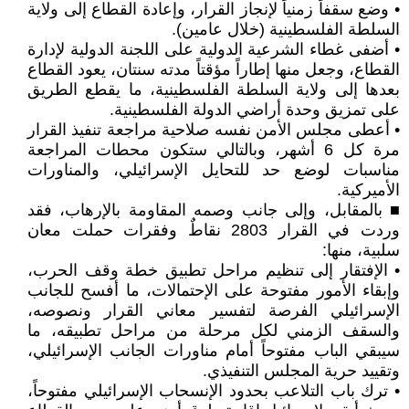
• وضع سقفاً زمنياً لإنجاز القرار، وإعادة القطاع إلى ولاية
السلطة الفلسطينية (خلال عامين).
• أضفى غطاء الشرعية الدولية على اللجنة الدولية لإدارة
القطاع، وجعل منها إطاراً مؤقتاً مدته سنتان، يعود القطاع
بعدها إلى ولاية السلطة الفلسطينية، ما يقطع الطريق
على تمزيق وحدة أراضي الدولة الفلسطينية.
• أعطى مجلس الأمن نفسه صلاحية مراجعة تنفيذ القرار
مرة كل 6 أشهر، وبالتالي ستكون محطات المراجعة
مناسبات لوضع حد للتحايل الإسرائيلي، والمناورات
الأميركية.
■ بالمقابل، وإلى جانب وصمه المقاومة بالإرهاب، فقد
وردت في القرار 2803 نقاطٌ وفقرات حملت معان
سلبية، منها:
• الإفتقار إلى تنظيم مراحل تطبيق خطة وقف الحرب،
وإبقاء الأمور مفتوحة على الإحتمالات، ما أفسح للجانب
الإسرائيلي الفرصة لتفسير معاني القرار ونصوصه،
والسقف الزمني لكل مرحلة من مراحل تطبيقه، ما
سيبقي الباب مفتوحاً أمام مناورات الجانب الإسرائيلي،
وتقييد حرية المجلس التنفيذي.
• ترك باب التلاعب بحدود الإنسحاب الإسرائيلي مفتوحاً،