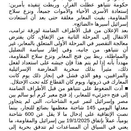
حكومة نتنياهو عطلت القرار، وربطت تنفيذه بأمرين:
إستعادة الأسرى الأحياء والأموات جميعاً، ونزع سلاح
المقاومة، بقيت المعابر مغلقة حتى بعد أن استعادت
إسرائيل أسيرها «الضائع».
بعد الإعلان من قبل الأطراف الضامنة لورقة ترامب،
الانتقال إلى المرحلة الثانية من الإتفاق، كان يفترض
معالجة التقصير في المرحلة الأولى المتعلق بالمعابر، غير
أن نتنياهو، من جانبه، وفي إطار سياسة التضليل
والمماطلة، ربط بين فتح المعابر ونزع سلاح المقاومة،
مهدداً بأنه إذا لم يتم هذا فإن جيشه على استعداد لفعل
ذلك، مثيراً بذلك سخرية المعارضة الإسرائيلية
والمراقبين، وهو الذي فشل في إنجاز ذلك يوم كانت
المعارك في ذروتها، ويوم كان القطاع كله تحت الإحتلال.
■ أدت الضغوط على نتنياهو من قبل الأطراف الضامنة
إلى فتح «جزئي» للمعابر، إذ فتح معبر كرم أبو سالم بين
مصر وإسرائيل لتمر عبره الشاحنات، التي لم يتجاوز
معدلها اليومي 145 شاحنة معظمها بضائع للتجار، بينما
نصت الإتفاقية على إدخال ما لا يقل عن 600 شاحنة
يومياً، عملاً بإتفاق 19/1/2025 بين إسرائيل والمقاومة، ما
يعني في السياق أن المساعدات لم تتدفق بحرية إلى