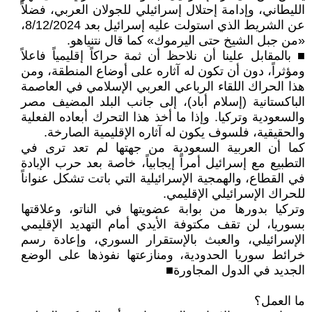
الليطاني، وإدامة إحتلال إسرائيلي للجولان العربي، فضلاً
عن الشريط الذي استولت عليه إسرائيل بعد 8/12/2024،
«من جبل الشيخ حتى اليرموك» كما قال نتنياهو.
■ بالمقابل علينا أن نلاحظ أن ثمة حراكاً إقليمياً فاعلاً
ومؤثراً، دون أن تكون له آثاره على أوضاع المنطقة، ومن
هذا الحراك اللقاء الرباعي العربي الإسلامي في العاصمة
الباكستانية (إسلام أباد)، إلى جانب البلد المضيف مصر
والسعودية وتركيا. وإذا ما أخذ هذا التحرك أبعاده الفعلية
والحقيقية، فلسوف يكون له آثاره الإقليمية الصارخة.
كما أن العربية السعودية من جهتها لم تعد ترى في
التطبيع مع إسرائيل أمراً إيجابياً، خاصة بعد حرب الإبادة
في القطاع، والهمجية الإسرائيلية التي باتت تشكل عنواناً
للحراك الإسرائيلي الإقليمي.
وتركيا بدورها من بوابة عضويتها في الناتو، وعلاقتها
بسوريا، لن تقف مكتوفة الأيدي أمام التهديد الإقليمي
الإسرائيلي، والعبث بالإستقرار السوري، وإعادة رسم
خرائط سوريا الحدودية، ومنازعتها نفوذها على الوضع
الجديد في الدول المجاورة■
ما العمل؟