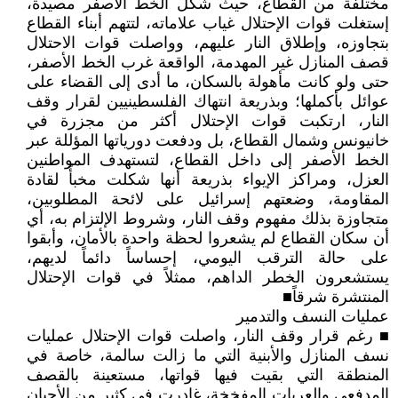
مختلفة من القطاع، حيث شكل الخط الأصفر مصيدة،
إستغلت قوات الإحتلال غياب علاماته، لتتهم أبناء القطاع
بتجاوزه، وإطلاق النار عليهم، وواصلت قوات الاحتلال
قصف المنازل غير المهدمة، الواقعة غرب الخط الأصفر،
حتى ولو كانت مأهولة بالسكان، ما أدى إلى القضاء على
عوائل بأكملها؛ وبذريعة انتهاك الفلسطينيين لقرار وقف
النار، ارتكبت قوات الإحتلال أكثر من مجزرة في
خانيونس وشمال القطاع، بل ودفعت دورياتها المؤللة عبر
الخط الأصفر إلى داخل القطاع، لتستهدف المواطنين
العزل، ومراكز الإيواء بذريعة أنها شكلت مخبأً لقادة
المقاومة، وضعتهم إسرائيل على لائحة المطلوبين،
متجاوزة بذلك مفهوم وقف النار، وشروط الإلتزام به، أي
أن سكان القطاع لم يشعروا لحظة واحدة بالأمان، وأبقوا
على حالة الترقب اليومي، إحساساً دائماً لديهم،
يستشعرون الخطر الداهم، ممثلاً في قوات الإحتلال
المنتشرة شرقاً■
عمليات النسف والتدمير
■ رغم قرار وقف النار، واصلت قوات الإحتلال عمليات
نسف المنازل والأبنية التي ما زالت سالمة، خاصة في
المنطقة التي بقيت فيها قواتها، مستعينة بالقصف
المدفعي والعربات المفخخة، غادرت في كثير من الأحيان