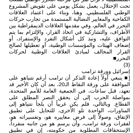
تحت الإحتلال، يعمل بشكل يومي على تقويض المشروع
الوطني الفلسطيني. وهنا، وبناء على اعتماد العلاقات
الكفاحية والمعايير النضالية المستمدة من تجارب حركات
التحرر في العالم، وفي مقدمها العلاقات الديمقراطية بين
الأطراف، والتشاركية في اتخاذ القرار، والإلتزام بما يتم
التوافق عليه، ونبذ كل أشكال التفرد والإستفراد، أو
إضعاف الهيئات والمؤسسات الوطنية، أو تعطيلها لصالح
القرار المخالف لمبادئ العلاقات الوطنية لحركات
التحرر■
(3)
إسرائيل وورقة ترامب
[■ ينبغي أولاً إعادة التذكر أن ترامب أرغم نتنياهو على
الموافقة على ورقة النقاط الـ20، بعد أن كان الأخير قد
تعهد، قبل ساعات، في الجمعية العامة للأمم المتحدة،
بمواصلة الحرب إلى أن يحقق النصر المطلق على
القطاع. وبالتالي، فلم يكن غريباً أن يلجأ نتنياهو إلى
المناورات، الواحدة تلو الأخرى، للتحايل على تطبيق
الإتفاق، وصولاً إلى فرض معاييره هو، وتفسيراته هو،
لفقرات ورقة ترامب، وأن يرسم هو من جانبه منفرداً،
الإستحقاقات المطلوبة من حكومته، إن في تطبيق