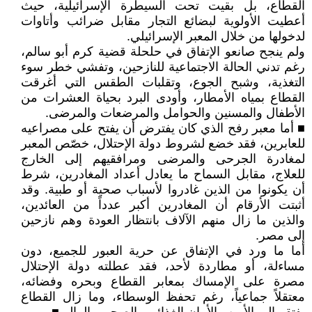
القطاع، بل بقيت تحت السيطرة الإسرائيلية، حيث
أعطيت الأولوية لبضائع التجار مقابل ضرائب وأتاوات
لدخولها من خلال المعبر الإسرائيلي.
ولم ينجح صانعو الإتفاق في حلحلة قضية كرم أبو سالم،
رغم تدني الحالة الاجتماعية للنازحين، وتفشي خطر سوء
التغذية، وشبح الجوع، وتقلبات الطقس التي أغرقت
القطاع بمياه الأمطار، وأودى البرد بحياة العشرات من
الأطفال والمسنين والحوامل والمرضعات والمرضى.
■ أما معبر رفح الذي كان يفترض أن يفتح على مصراعيه
للعابرين، فقد خضع لشروط دولة الإحتلال، خصّص المعبر
لمغادرة الجرحى والمرضى ومرافقيهم إلى الخارج
للعلاج، مقابل السماح ما يعادل أعداد المغادرين، شرط
أن يكونوا من الذين غادروا لأسباب صحية أو طبية. وقد
أثبتت الأرقام أن المغادرين أكبر عدداً من العائدين،
والذين ما زال منهم الآلاف بانتظار العودة وهم نازحين
إلى مصر.
أما ما ورد في الإتفاق عن حرية العبور للجميع، دون
مساءلة، أو مطاردة لأحد، فقد عطلته دولة الإحتلال
مصرة على الإمساك بمعابر القطاع وبحره وفضائه،
معتقلاً جماعياً، رغم تحفظ الوسطاء، وما زال القطاع