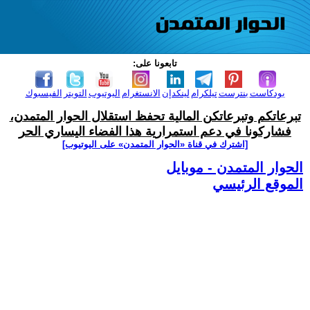
تابعونا على:
بودكاست
بنترست
تيلكرام
لينكدإن
الانستغرام
اليوتيوب
التويتر
الفيسبوك
تبرعاتكم وتبرعاتكن المالية تحفظ استقلال الحوار المتمدن،
فشاركونا في دعم استمرارية هذا الفضاء اليساري الحر
[اشترك في قناة ‫«الحوار المتمدن» على اليوتيوب]
الحوار المتمدن - موبايل
الموقع الرئيسي