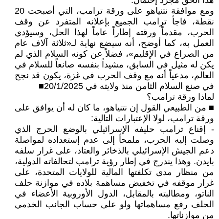
هذا الحق مجرد إحتمال.
ومع موافقة نتنياهو على ورقة ترامب، التي أصبحت 20
نقطة، فاجأ ترامب الجميع بإعلانه المتفرد عن وقف
الحرب، مقدماً ورقته إطاراً عاماً لهذا الحل، وسيؤدي
العمل به، كما أوضح، أنه سيضع نهاية لـ«ثلاثة آلاف عام
من الصراع في الإقليم»، فضلاً عن كونه السلام الذي لم
يكن له مثيل في السابق، مشيداً بنفسه صانعاً للسلام في
العالم، مدعياً أنه مع وقف الحرب في غزة، يكون قد نجح
في صنع السلام الثامن منذ ولايته في 20/1/2025■
لماذا ورقة ترامب؟
■ من الطبيعي القول إن نتنياهو، ما كان له أن يوافق على
ورقة ترامب، لولا الإعتبارات التالية:
- إقناع ترامب حليفه الإسرائيلي بالوضع الحرج الذي
وصلت إليه الحرب، ملمحاً إلى عدم إستعداده لمواصلة
دعم الجيش الإسرائيلي بالذخائر والعتاد، على غرار سلفه
بايدن. وهذا يندرج في إطار رؤية ترامب لتحالفاته الدولية،
من منظار مدى تكلفتها المالية للولايات المتحدة، على
غرار موقفه في تخفيض مساهمة بلاده في موازنة حلف
الناتو، ومطالبته بالمقابل، الدول الأوروبية الأعضاء في
الحلف رفع مساهماتها ولو على حساب الجانب الخدمي
من موازناتها.