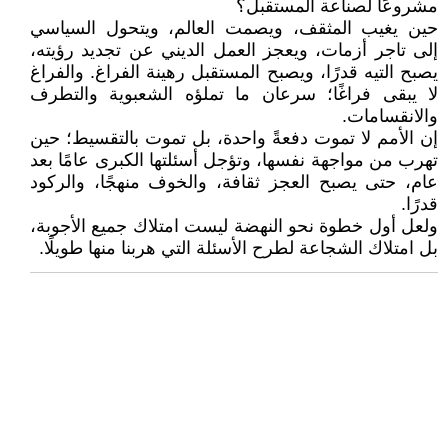
مشروعًا لصناعة المستقبل؟
حين يغيب المثقف، ويصمت العالم، ويتحول السياسي
إلى تاجر أزمات، ويعجز العمل الديني عن تجديد رؤيته،
يصبح التيه قدرًا، ويصبح المستقبل رهينة الفراغ. والفراغ
لا يبقى فراغًا؛ سرعان ما تملؤه الشعبوية والتطرف
والانقسامات.
إن الأمم لا تموت دفعةً واحدة، بل تموت بالتقسيط؛ حين
تهرب من مواجهة نفسها، وتؤجل أسئلتها الكبرى عامًا بعد
عام، حتى يصبح العجز ثقافة، والخوف منهجًا، والركود
قدرًا.
ولعل أول خطوة نحو النهضة ليست امتلاك جميع الأجوبة،
بل امتلاك الشجاعة لطرح الأسئلة التي هربنا منها طويلًا.