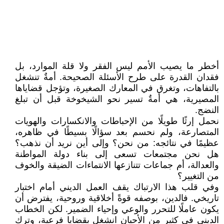
أخطر ما يصيب الأمم ليس الفقر ولا قلة الموارد، بل
فقدان القدرة على طرح الأسئلة الصحيحة. أمةٌ تنشغل
بالتفاهات، وتغرق في المعارك الصغيرة، وتؤجل قضاياها
المصيرية، هي أمةٌ تسير نحو الشيخوخة قبل أن تبلغ
النضج.
نحمل إرثًا طويلًا من الإحباطات والانكسارات والهويات
المتصارعة، ولم نحسم بعد سؤالًا بسيطًا في ظاهره،
عظيمًا في نتائجه: من نحن؟ وإلى أين نريد أن نذهب؟
هل نحن مجتمعات تسعى إلى بناء دولة المواطنة
والعدالة، أم جماعات تتنازعها الانتماءات الضيقة والخوف
من التغيير؟
وفي قلب هذا الارتباك يقف العمل الديني أمام اختبار
تاريخي. فالدين، بوصفه قوةً أخلاقية وروحية، يفترض أن
يكون عاملًا للتحرر والوعي وإحياء الضمير. لكن الخطاب
الديني في كثير من الأحيان انشغل بقضايا فرعية، وترك