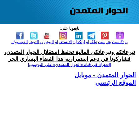
تابعونا على:
بودكاست
بنترست
تيلكرام
لينكدإن
الانستغرام
اليوتيوب
التويتر
الفيسبوك
تبرعاتكم وتبرعاتكن المالية تحفظ استقلال الحوار المتمدن،
فشاركونا في دعم استمرارية هذا الفضاء اليساري الحر
[اشترك في قناة ‫«الحوار المتمدن» على اليوتيوب]
الحوار المتمدن - موبايل
الموقع الرئيسي