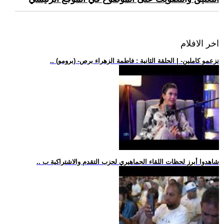
اخر الافلام
.. (برومو) -نزعمو كاملين- | الحلقة الثانية : فاطمة الزهراء برص
.. شاهدوا أبرز لحظات اللقاء الجماهيري لحزب التقدم والاشتراكية ب