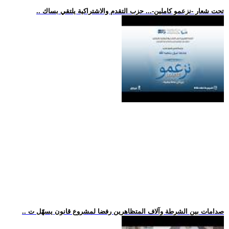
.. تحت شعار -نزعمو كاملين-... حزب التقدم والاشتراكية يلتقي بساك
.. صدامات بين الشرطة وآلاف المتظاهرين رفضا لمشروع قانون يسهّل ت