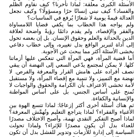
الأسئلة الكبرى معلقة: لماذا تأخرنا؟ كيف نقاوم الظلم
والفساد؟ كيف نبني إنسانًا حرًا ومسؤولًا؟ وكيف نجعل
العدالة قيمةً يومية لا شعارًا يُرفع في المناسبات؟
ولم يواجه هذا الخطاب بما يكفي قضايا اللامساواة
والفقر والإقصاء، ولم يقدم دائمًا رؤيةً واضحة لعلاقة
الدين بالحداثة والعلم وحقوق الإنسان. بل إن بعضه تحول
إلى أداة لتبرير الواقع بدل تغييره، وإلى خطاب دفاعي
يخشى الأسئلة أكثر مما يبحث عن الأجوبة.
أما قضية المرأة، فهي المرآة التي تنعكس عليها أزماتنا
كلها. لا يمكن لمجتمع يدّعي السعي إلى النهضة أن يبقي
نصف أفراده على هامش القرار والمعرفة والفرص. لا
نهضة مع التمييز، ولا تنمية مع إقصاء المرأة، ولا مستقبل
لأمة تخشى الاعتراف بأن الكرامة والحقوق والواجبات لا
تُمنح على أساس الجنس، بل على أساس المواطنة
والإنسانية والكفاءة.
ثم هناك أسئلة أخرى أكثر إزعاجًا: لماذا تتسع الهوة بين
الأغنياء والفقراء؟ لماذا يتراجع التعليم وتُهمَّش المعرفة؟
لماذا أصبح التفكير النقدي تهمة، وأصبح الاختلاف مصدرًا
للعداء بدل أن يكون مصدرًا للإثراء؟ ولماذا تحولت
السياسة إلى إدارة للأزمات وتدوير للفشل بدل أن تكون