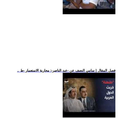
.. فصل المقال | سامي النصف عن -عبد الناصر-: محاربة الاستعمار -ط