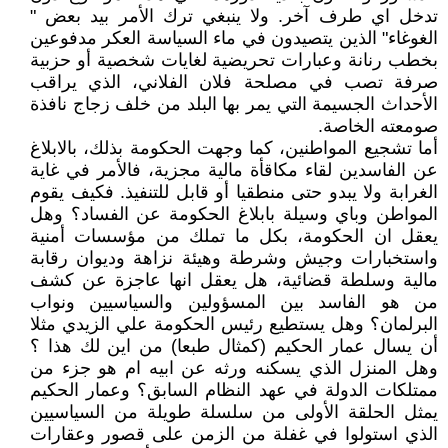
تدخل اي طرف آخر. ولا ينبغي ترك الأمر بيد بعض "
الغوغاء" الذين يتصيدون في ماء السياسة العكر مدفوعين
بخطب رنانة وعبارات تحريضية لغايات شخصية أو حزبية
صرفة تصب في مصلحة فلان الفلاني، الذي يراقب
الأحداث الجسيمة التي يمر بها البلد من خلف زجاج نافذة
صومعته الخاصة.
أما تشجيع المواطنين، كما وجهت الحكومة بذلك، بالابلاغ
عن الفاسدين لقاء مكاقأة مالية مجزية، فالأمر في غاية
الغرابة ولا يبدو حتى منطقيا أو قابل للتنفيذ. فكيف يقوم
المواطن وباي وسيلة بابلاغ الحكومة عن الفساد؟ وهل
يعقل ان الحكومة، بكل ما تملك من مؤسسات أمنية
واستخبارات وجيش وشرطة وهيئة نزاهة وديوان رقابة
مالية وسلطة قضائية، هل يعقل انها عاجزة عن كشف
من هو الفاسد بين المسؤولين والسياسيين ونواب
البرلمان؟ وهل يستطيع رئيس الحكومة علي الزيدي مثلا
أن يسال عمار الحكيم (كمثال طبعا) من اين لك هذا ؟
وهل المنزل الذي يسكنه ورثه عن ابيه ام هو جزء من
ممتلكات الدولة في عهد النظام السابق؟ وعمار الحكيم
يمثل الحلقة الأولى من سلسلة طويلة من السياسيين
الذي استولوا في غفلة من الزمن على قصور وعقارات