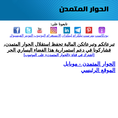
تابعونا على:
بودكاست
بنترست
تيلكرام
لينكدإن
الانستغرام
اليوتيوب
التويتر
الفيسبوك
تبرعاتكم وتبرعاتكن المالية تحفظ استقلال الحوار المتمدن،
فشاركونا في دعم استمرارية هذا الفضاء اليساري الحر
[اشترك في قناة ‫«الحوار المتمدن» على اليوتيوب]
الحوار المتمدن - موبايل
الموقع الرئيسي