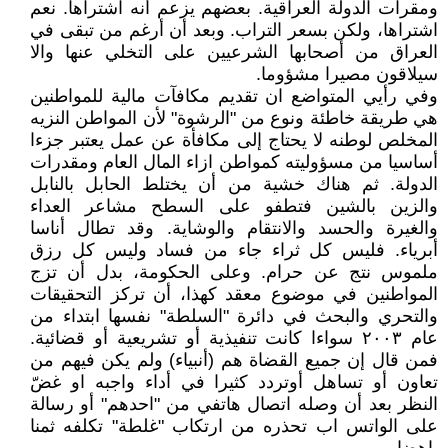
ومقرات الدولة العراقية. بعضهم يزعم أنه اشتراها. نعم
اشتراها، ولكن بسعر التراب. وبعد أن أرغم من تبقى في
العراق من أصحابها الشرعيين على التخلي عنها والا
سيلاقون مصيرا مشؤوما.
وفي رأيي المتواضع ان تقديم مكافآت مالية للمواطنين
هي طريقة خاطئة ونوع من "الرشوة" لأن المواطن النزيه
المخلص لوطنه لا يحتاج إلى مكافأة عن عمل يعتبر جزءا
أساسيا من مسؤوليته كمواطن ازاء المال العام ومقدرات
الدولة. ثم هناك خشية من أن يختلط الحابل بالنابل
والزين بالشين فتطفو على السطح مشاعر العداء
والغيرة والحسد والانتقام والوشاية. وقد تطال أناسا
أبرياء. فليس كل ثراء جاء من فساد وليس كل رزق
ملموس نتج عن حرام. وعلى الحكومة، بدل أن تزج
المواطنين في موضوع معقد كهذا، أن تركز التحقيقات
والتحري والبحث في دائرة "السلطة" نفسها ابتداء من
عام ٢٠٠٣ سواءا كانت تنفيذية أو تشريعية أو قضائية.
فمن قال إن جميع القضاة هم (أنبياء) ولم يكن فيهم من
تعاون أو تساهل أوتردد كثيرا في أداء واجبه او غضّ
النظر بعد أن وصله اتصال هاتفي من "احدهم" أو رسالة
على الواتس اب تحذره من ارتكاب "غلطة" تكلفه ثمنا