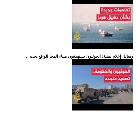
.. وسائل إعلام يمنية: الحوثيون يستهدفون ميناء المخا الواقع تحت