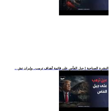
.. النشرة الصباحية | جبل الفأس على قائمة أهداف ترمب.. وإيران تش