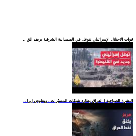
.. قوات الاحتلال الإسرائيلي تتوغل في الصمدانية الشرقية بريف الق
.. النشرة الصباحية | العراق يطارد شبكات المسيّرات.. ويفاوض إيرا