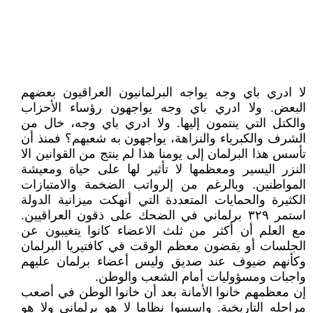
لا ادري باي وجه يواجه البرلمانيون العراقيون بعضهم
البعض. ولا ادري باي وجه يواجهون رؤساء الأحزاب
والكتل التي ينتمون إليها. ولا ادري باي وجه، خال من
الشرف والكبرياء والنزاهة، يواجهون به شعبهم؟ فمنذ أن
تأسس هذا البرلمان إلى يومنا هذا لم ينتج من القوانين الا
النزر اليسير ومعظمها لا تأثير لها على حياة ومعيشة
المواطنين. وبالرغم من إلرواتب الضخمة والامتيازات
الكثيرة والحمايات المتعددة التي أنهكت ميزانية الدولة
استمر ٣٢٩ برلماني في الضحك على ذقون العراقيين.
مع العلم أن أكثر من ثلث الاعضاء كانوا يتغيبون عن
الجلسات أو يقضون معظم الوقت في كافتيريا البرلمان
وكأنهم ضيوف عند صديق وليس أعضاء برلمان عليهم
واجبات ومسؤوليات أمام الشعب والوطن.
إن معظمهم خانوا الأمانة بعد أن خانوا الوطن في أصعب
مراحله التاريخية. واسسوا نظاما لا هو برلماني ولا هو