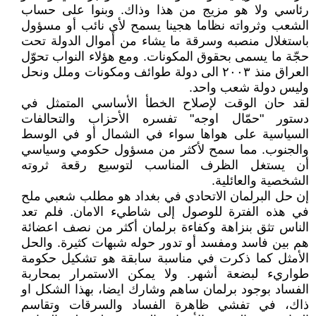
رئاسي ولا هو مزيج من هذا وذاك. وبنوا على حساب
الشعب وثرواته نظاما هجينا يسمح لأي نائب أو مسؤول
باستغلال منصبه وسرقة ما يشاء من أموال الدولة تحت
حجّة ما يسمى بحقوق المكونات. ومع هؤلاء النواب تحوّل
العراق منذ ٢٠٠٣ الى دولة طوائف ومكونات وملل ونحل
وليس دولة شعب واحد.
لقد حان الوقت لإصلاح الخطأ الأساسي المتمثل في
دستور "حمّال اوجه" تفسره الأحزاب والتحالفات
السياسية على هواها سواء في الشمال أو في الوسط
والجنوب. مما سمح لأكثر من مسؤول حكومي وسياسي
أن يستغل الظرف المناسب لتوسيع رقعة ثروته
الشخصية والعائلية.
إن حل البرلمان الاتحادي في بغداد هو مطلب شعبي ملح
في هذه الفترة للوصول إلى شاطيء الامان. فلم تعد
الناس تثق بنزاهة وكفاءة برلمان أكثر من نصف اعضائة
هم بين فاسد ومفسد أو تدور حوله شبهات كثيرة. والحل
الأمثل كما ذكرت في مناسبة سابقة هو تشكيل حكومة
طواريء لبضعة أشهر. ولا يمكن الاستمرار بمحاربة
الفساد بوجود برلمان ساهم وشارك ايضا، بهذا الشكل او
ذاك، في تفشي ظاهرة الفساد والسرقات وتقاسم