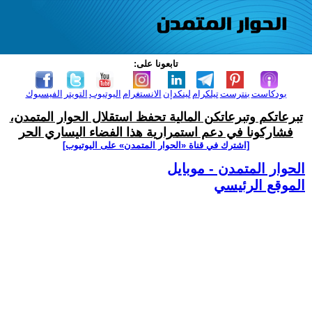
تابعونا على:
بودكاست
بنترست
تيلكرام
لينكدإن
الانستغرام
اليوتيوب
التويتر
الفيسبوك
تبرعاتكم وتبرعاتكن المالية تحفظ استقلال الحوار المتمدن،
فشاركونا في دعم استمرارية هذا الفضاء اليساري الحر
[اشترك في قناة ‫«الحوار المتمدن» على اليوتيوب]
الحوار المتمدن - موبايل
الموقع الرئيسي