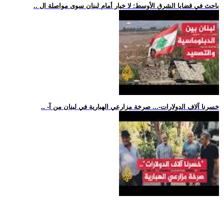
.. باحث في قضايا الشرق الأوسط: لا خيار أمام لبنان سوى مواصلة ال
.. -خسرنا آلاف الدولارات-... صرخة مزارعي الهبارية في لبنان من آ