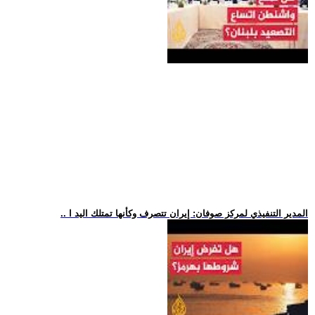
.. المدير التنفيذي لمركز صوفان: إيران تتصرف وكأنها تمتلك اليد ا