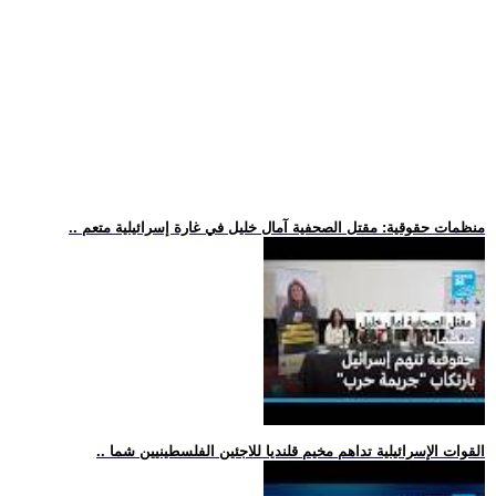
.. منظمات حقوقية: مقتل الصحفية آمال خليل في غارة إسرائيلية متعم
.. القوات الإسرائيلية تداهم مخيم قلنديا للاجئين الفلسطينيين شما