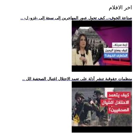
اخر الافلام
.. -صناعة الخوف-.. كيف تحول عبور المهاجرين إلى سبتة إلى -غزو- ل
.. منظمات حقوقية تنشر أدلة على تعمد الاحتلال اغتيال الصحفية الل