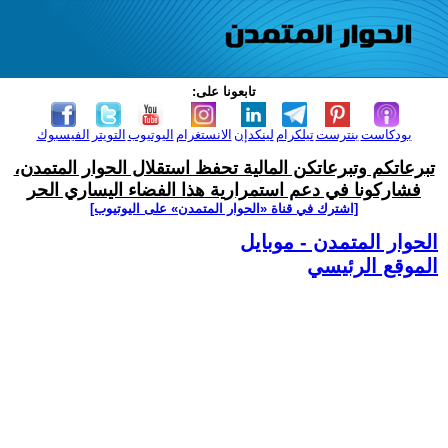
تابعونا على:
بودكاست
بنترست
تيلكرام
لينكدإن
الانستغرام
اليوتيوب
التويتر
الفيسبوك
تبرعاتكم وتبرعاتكن المالية تحفظ استقلال الحوار المتمدن،
فشاركونا في دعم استمرارية هذا الفضاء اليساري الحر
[اشترك في قناة ‫«الحوار المتمدن» على اليوتيوب]
الحوار المتمدن - موبايل
الموقع الرئيسي