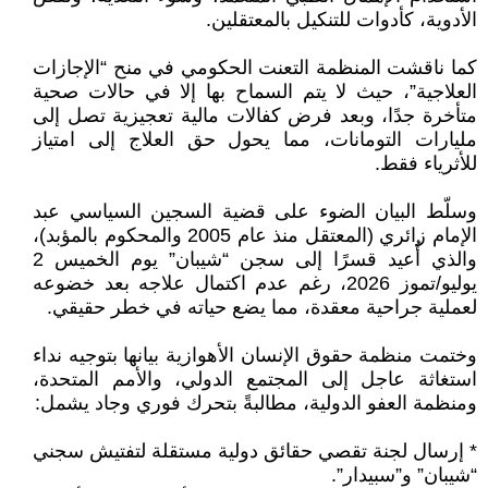
الأدوية، كأدوات للتنكيل بالمعتقلين.
كما ناقشت المنظمة التعنت الحكومي في منح “الإجازات
العلاجية”، حيث لا يتم السماح بها إلا في حالات صحية
متأخرة جدًا، وبعد فرض كفالات مالية تعجيزية تصل إلى
مليارات التومانات، مما يحول حق العلاج إلى امتياز
للأثرياء فقط.
وسلّط البيان الضوء على قضية السجين السياسي عبد
الإمام زائري (المعتقل منذ عام 2005 والمحكوم بالمؤبد)،
والذي أُعيد قسرًا إلى سجن “شيبان” يوم الخميس 2
يوليو/تموز 2026، رغم عدم اكتمال علاجه بعد خضوعه
لعملية جراحية معقدة، مما يضع حياته في خطر حقيقي.
وختمت منظمة حقوق الإنسان الأهوازية بيانها بتوجيه نداء
استغاثة عاجل إلى المجتمع الدولي، والأمم المتحدة،
ومنظمة العفو الدولية، مطالبةً بتحرك فوري وجاد يشمل:
* إرسال لجنة تقصي حقائق دولية مستقلة لتفتيش سجني
“شيبان” و”سبيدار”.